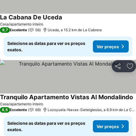
La Cabana De Uceda
Casa/apartamento inteiro
9,7
Excelente
56
Uceda, a 15.2 km de La Cabrera
Selecione as datas para ver os preços
Ver preços
exatos.
Partilhar
Ad
Tranquilo Apartamento Vistas Al Mondalindo
Casa/apartamento inteiro
8,5
Excelente
69
Lozoyuela-Navas-Sieteiglesias, a 6.9 km de La Cabrera
Selecione as datas para ver os preços
Ver preços
exatos.