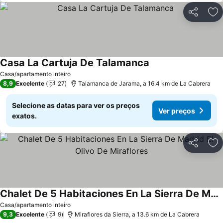
Partilhar
Ad
Casa La Cartuja De Talamanca
Casa/apartamento inteiro
8,9
Excelente
27
Talamanca de Jarama, a 16.4 km de La Cabrera
Selecione as datas para ver os preços
Ver preços
exatos.
Partilhar
Ad
Chalet De 5 Habitaciones En La Sierra De Madrid El Olivo De Miraflores
Casa/apartamento inteiro
9,3
Excelente
9
Miraflores da Sierra, a 13.6 km de La Cabrera