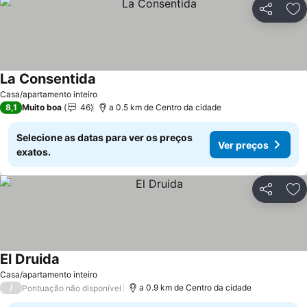
Partilhar
Ad
La Consentida
Casa/apartamento inteiro
8,1
Muito boa
46
a 0.5 km de Centro da cidade
Selecione as datas para ver os preços
Ver preços
exatos.
Partilhar
Ad
El Druida
Casa/apartamento inteiro
/
a 0.9 km de Centro da cidade
Pontuação não disponível