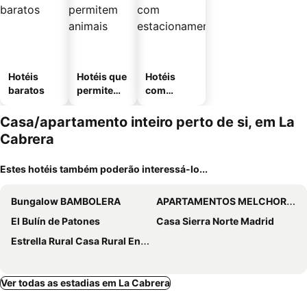
Hotéis
Hotéis que
Hotéis
baratos
permitem
com
animais
estaciona
mento
Casa/apartamento inteiro perto de si, em La
Cabrera
Estes hotéis também poderão interessá-lo...
Bungalow BAMBOLERA
APARTAMENTOS MELCHOR DE LIÑAN
El Bulín de Patones
Casa Sierra Norte Madrid
Estrella Rural Casa Rural En La Sierra De Madrid
Ver todas as estadias em La Cabrera