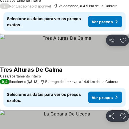
Casa/apartamento inteiro
/
Valdemanco, a 4.5 km de La Cabrera
Pontuação não disponível
Selecione as datas para ver os preços
Ver preços
exatos.
Partilhar
Ad
Tres Alturas De Calma
Casa/apartamento inteiro
9,4
Excelente
13
Buitrago del Lozoya, a 14.6 km de La Cabrera
Selecione as datas para ver os preços
Ver preços
exatos.
Partilhar
Ad