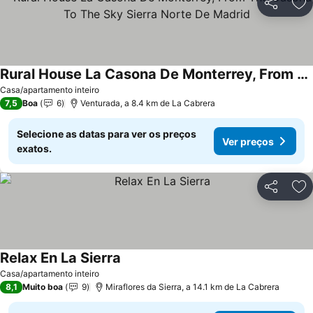
Partilhar
Ad
Rural House La Casona De Monterrey, From The Casona To The Sky Sierra Norte De Madrid
Casa/apartamento inteiro
7,5
Boa
6
Venturada, a 8.4 km de La Cabrera
Selecione as datas para ver os preços
Ver preços
exatos.
Partilhar
Ad
Relax En La Sierra
Casa/apartamento inteiro
8,1
Muito boa
9
Miraflores da Sierra, a 14.1 km de La Cabrera