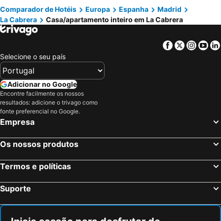
Comparador de Hotéis
Europa
Espanha
Madrid
La Cabrera
Casa/apartamento inteiro em La Cabrera
Facebook
Twitter
Insta
Yo
Selecione o seu país
Adicionar no Google
Encontre facilmente os nossos
resultados: adicione o trivago como
fonte preferencial no Google.
Empresa
Os nossos produtos
Termos e políticas
Suporte