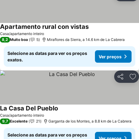
Apartamento rural con vistas
Casa/apartamento inteiro
8,2
Muito boa
5
Miraflores da Sierra, a 14.6 km de La Cabrera
Selecione as datas para ver os preços
Ver preços
exatos.
Partilhar
Ad
La Casa Del Pueblo
Casa/apartamento inteiro
9,7
Excelente
21
Garganta de los Montes, a 8.8 km de La Cabrera
Selecione as datas para ver os preços
Ver preços