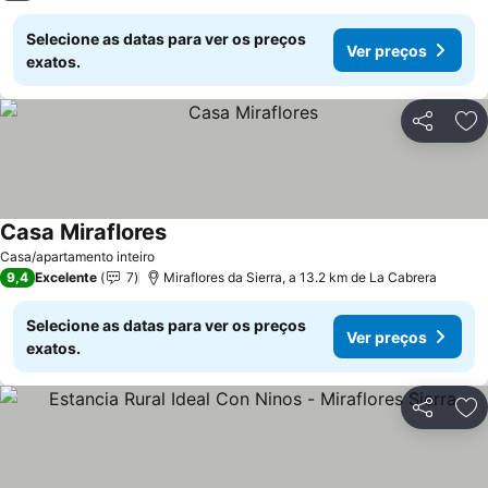
Selecione as datas para ver os preços
Ver preços
exatos.
Partilhar
Ad
Casa Miraflores
Casa/apartamento inteiro
9,4
Excelente
7
Miraflores da Sierra, a 13.2 km de La Cabrera
Selecione as datas para ver os preços
Ver preços
exatos.
Partilhar
Ad