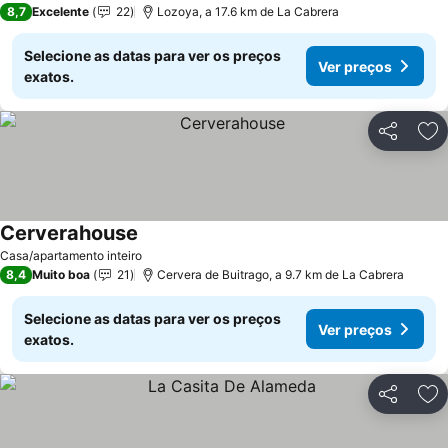
8,7
Excelente
22
Lozoya, a 17.6 km de La Cabrera
Selecione as datas para ver os preços
Ver preços
exatos.
Partilhar
Ad
Cerverahouse
Casa/apartamento inteiro
8,4
Muito boa
21
Cervera de Buitrago, a 9.7 km de La Cabrera
Selecione as datas para ver os preços
Ver preços
exatos.
Partilhar
Ad