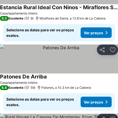
Estancia Rural Ideal Con Ninos - Miraflores Sierra
Casa/apartamento inteiro
9,5
Excelente
9
Miraflores da Sierra, a 13.8 km de La Cabrera
Selecione as datas para ver os preços
Ver preços
exatos.
Partilhar
Ad
Patones De Arriba
Casa/apartamento inteiro
8,8
Excelente
59
Patones, a 10.3 km de La Cabrera
Selecione as datas para ver os preços
Ver preços
exatos.