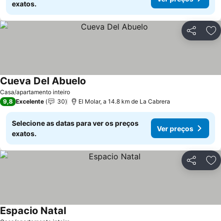
exatos.
Partilhar
Ad
Cueva Del Abuelo
Casa/apartamento inteiro
9,8
Excelente
30
El Molar, a 14.8 km de La Cabrera
Selecione as datas para ver os preços
Ver preços
exatos.
Partilhar
Ad
Espacio Natal