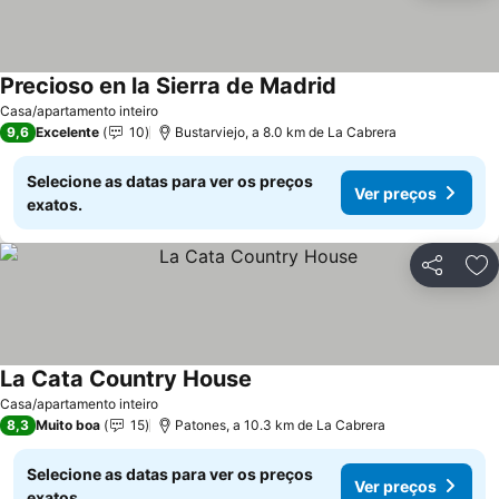
Precioso en la Sierra de Madrid
Casa/apartamento inteiro
9,6
Excelente
10
Bustarviejo, a 8.0 km de La Cabrera
Selecione as datas para ver os preços
Ver preços
exatos.
Partilhar
Ad
La Cata Country House
Casa/apartamento inteiro
8,3
Muito boa
15
Patones, a 10.3 km de La Cabrera
Selecione as datas para ver os preços
Ver preços
exatos.