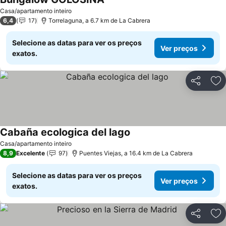
Casa/apartamento inteiro
6,4
17
Torrelaguna, a 6.7 km de La Cabrera
Selecione as datas para ver os preços
Ver preços
exatos.
Partilhar
Ad
Cabaña ecologica del lago
Casa/apartamento inteiro
8,9
Excelente
97
Puentes Viejas, a 16.4 km de La Cabrera
Selecione as datas para ver os preços
Ver preços
exatos.
Partilhar
Ad