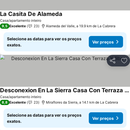
La Casita De Alameda
Casa/apartamento inteiro
9,5
Excelente
23
Alameda del Valle, a 19.9 km de La Cabrera
Selecione as datas para ver os preços
Ver preços
exatos.
Partilhar
Ad
Desconexion En La Sierra Casa Con Terraza Y Bbq
Casa/apartamento inteiro
8,8
Excelente
23
Miraflores da Sierra, a 14.1 km de La Cabrera
Selecione as datas para ver os preços
Ver preços
exatos.