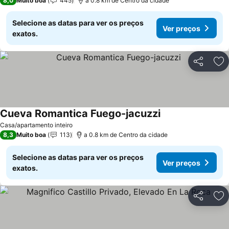
8,0
Muito boa
445
a 0.8 km de Centro da cidade
Selecione as datas para ver os preços
Ver preços
exatos.
Partilhar
Ad
Cueva Romantica Fuego-jacuzzi
Casa/apartamento inteiro
8,3
Muito boa
113
a 0.8 km de Centro da cidade
Selecione as datas para ver os preços
Ver preços
exatos.
Partilhar
Ad