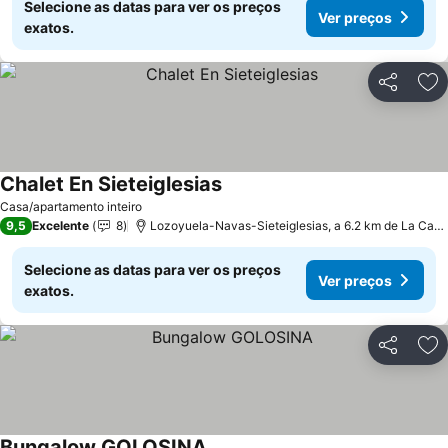
Selecione as datas para ver os preços
Ver preços
exatos.
Partilhar
Ad
Chalet En Sieteiglesias
Casa/apartamento inteiro
9,5
Excelente
8
Lozoyuela-Navas-Sieteiglesias, a 6.2 km de La Cabrera
Selecione as datas para ver os preços
Ver preços
exatos.
Partilhar
Ad
Bungalow GOLOSINA