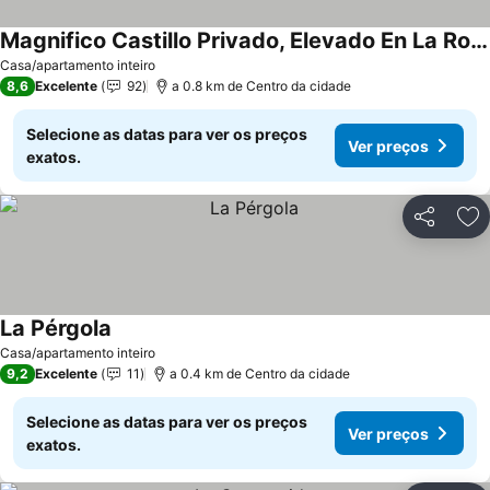
Magnifico Castillo Privado, Elevado En La Roca
Casa/apartamento inteiro
8,6
Excelente
92
a 0.8 km de Centro da cidade
Selecione as datas para ver os preços
Ver preços
exatos.
Partilhar
Ad
La Pérgola
Casa/apartamento inteiro
9,2
Excelente
11
a 0.4 km de Centro da cidade
Selecione as datas para ver os preços
Ver preços
exatos.