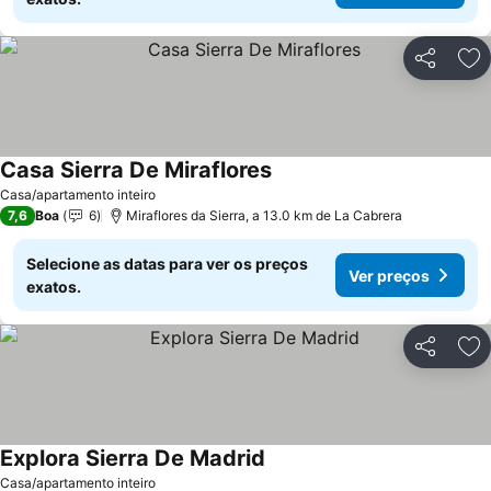
Partilhar
Ad
Casa Sierra De Miraflores
Casa/apartamento inteiro
7,6
Boa
6
Miraflores da Sierra, a 13.0 km de La Cabrera
Selecione as datas para ver os preços
Ver preços
exatos.
Partilhar
Ad
Explora Sierra De Madrid
Casa/apartamento inteiro