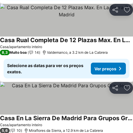
Partilhar
Ad
Casa Rual Completa De 12 Plazas Max. En La Sierra De Madrid
Casa/apartamento inteiro
8,3
Muito boa
14
Valdemanco, a 3.2 km de La Cabrera
Selecione as datas para ver os preços
Ver preços
exatos.
Partilhar
Ad
Casa En La Sierra De Madrid Para Grupos Grandes
Casa/apartamento inteiro
5,6
10
Miraflores da Sierra, a 12.9 km de La Cabrera