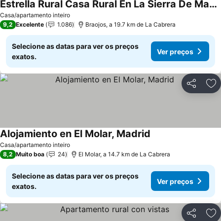
Estrella Rural Casa Rural En La Sierra De Madrid
Casa/apartamento inteiro
9,2
Excelente
1.086
Braojos, a 19.7 km de La Cabrera
Selecione as datas para ver os preços
Ver preços
exatos.
Partilhar
Ad
Alojamiento en El Molar, Madrid
Casa/apartamento inteiro
8,2
Muito boa
24
El Molar, a 14.7 km de La Cabrera
Selecione as datas para ver os preços
Ver preços
exatos.
Partilhar
Ad