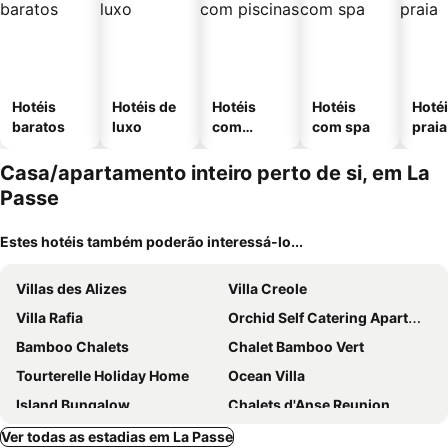
Hotéis
Hotéis de
Hotéis
Hotéis
Hotéi
baratos
luxo
com
com spa
praia
piscinas
Casa/apartamento inteiro perto de si, em La
Passe
Estes hotéis também poderão interessá-lo...
Villas des Alizes
Villa Creole
Villa Rafia
Orchid Self Catering Apartment
Bamboo Chalets
Chalet Bamboo Vert
Tourterelle Holiday Home
Ocean Villa
Island Bungalow
Chalets d'Anse Reunion
Le Relax Self Catering Apartment
Les 3 Etoiles Holiday Villas
Ver todas as estadias em La Passe