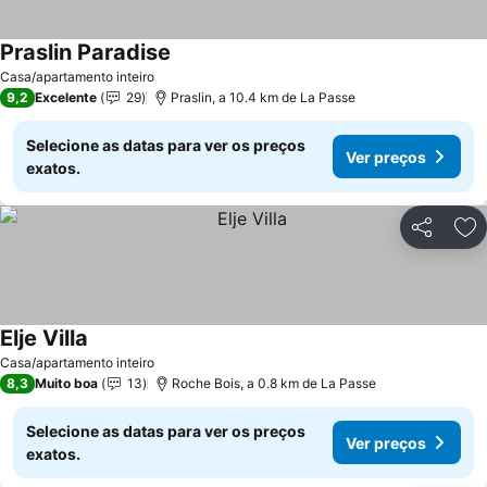
Praslin Paradise
Casa/apartamento inteiro
9,2
Excelente
29
Praslin, a 10.4 km de La Passe
Selecione as datas para ver os preços
Ver preços
exatos.
Partilhar
Ad
Elje Villa
Casa/apartamento inteiro
8,3
Muito boa
13
Roche Bois, a 0.8 km de La Passe
Selecione as datas para ver os preços
Ver preços
exatos.