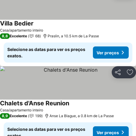
Villa Bedier
Casa/apartamento inteiro
8,8
Excelente
68
Praslin, a 10.5 km de La Passe
Selecione as datas para ver os preços
Ver preços
exatos.
Partilhar
Ad
Chalets d'Anse Reunion
Casa/apartamento inteiro
8,9
Excelente
199
Anse La Blague, a 0.8 km de La Passe
Selecione as datas para ver os preços
Ver preços
exatos.