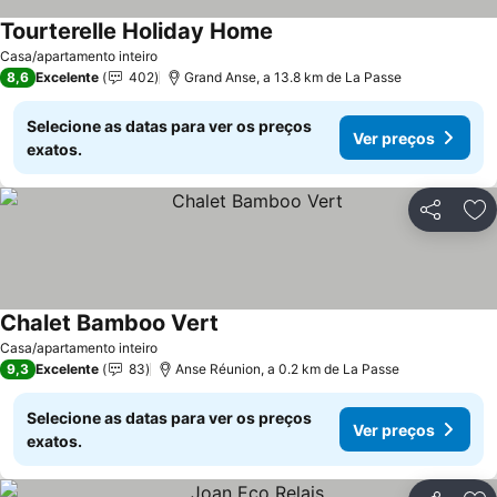
Tourterelle Holiday Home
Casa/apartamento inteiro
8,6
Excelente
402
Grand Anse, a 13.8 km de La Passe
Selecione as datas para ver os preços
Ver preços
exatos.
Partilhar
Ad
Chalet Bamboo Vert
Casa/apartamento inteiro
9,3
Excelente
83
Anse Réunion, a 0.2 km de La Passe
Selecione as datas para ver os preços
Ver preços
exatos.