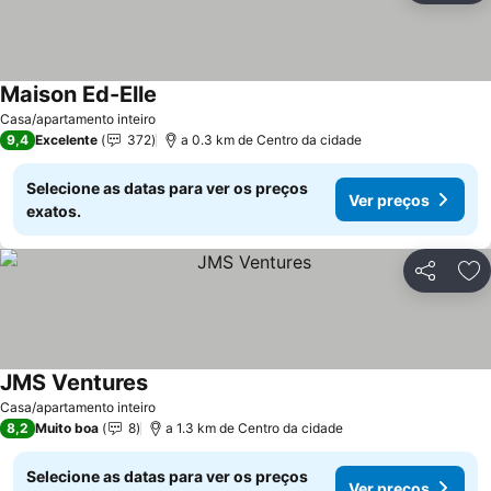
Maison Ed-Elle
Casa/apartamento inteiro
9,4
Excelente
372
a 0.3 km de Centro da cidade
Selecione as datas para ver os preços
Ver preços
exatos.
Partilhar
Ad
JMS Ventures
Casa/apartamento inteiro
8,2
Muito boa
8
a 1.3 km de Centro da cidade
Selecione as datas para ver os preços
Ver preços