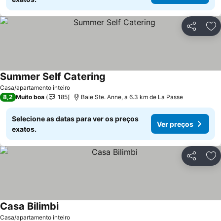
Partilhar
Ad
Summer Self Catering
Casa/apartamento inteiro
8,2
Muito boa
185
Baie Ste. Anne, a 6.3 km de La Passe
Selecione as datas para ver os preços
Ver preços
exatos.
Partilhar
Ad
Casa Bilimbi
Casa/apartamento inteiro