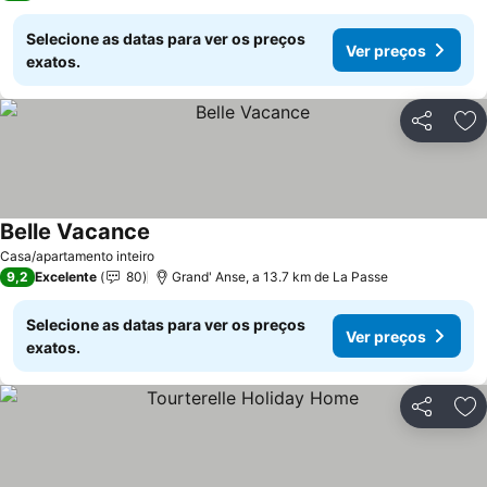
Selecione as datas para ver os preços
Ver preços
exatos.
Partilhar
Ad
Belle Vacance
Casa/apartamento inteiro
9,2
Excelente
80
Grand' Anse, a 13.7 km de La Passe
Selecione as datas para ver os preços
Ver preços
exatos.
Partilhar
Ad