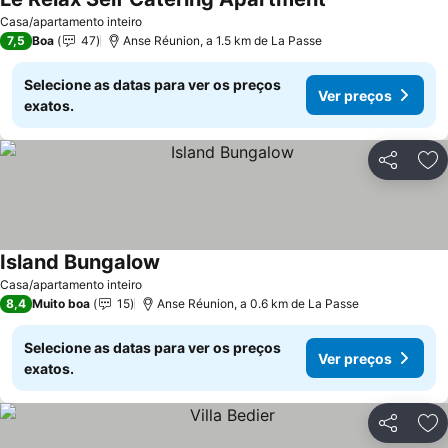
Casa/apartamento inteiro
7,5
Boa
47
Anse Réunion, a 1.5 km de La Passe
Selecione as datas para ver os preços
Ver preços
exatos.
Partilhar
Ad
Island Bungalow
Casa/apartamento inteiro
8,4
Muito boa
15
Anse Réunion, a 0.6 km de La Passe
Selecione as datas para ver os preços
Ver preços
exatos.
Partilhar
Ad