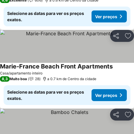
8,6
Excelente
606
a 0.6 km de Centro da cidade
Selecione as datas para ver os preços
Ver preços
exatos.
Partilhar
Ad
Marie-France Beach Front Apartments
Casa/apartamento inteiro
8,3
Muito boa
28
a 0.7 km de Centro da cidade
Selecione as datas para ver os preços
Ver preços
exatos.
Partilhar
Ad