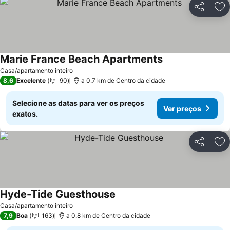
Partilhar
Ad
Marie France Beach Apartments
Casa/apartamento inteiro
8,6
Excelente
90
a 0.7 km de Centro da cidade
Selecione as datas para ver os preços
Ver preços
exatos.
Partilhar
Ad
Hyde-Tide Guesthouse
Casa/apartamento inteiro
7,9
Boa
163
a 0.8 km de Centro da cidade