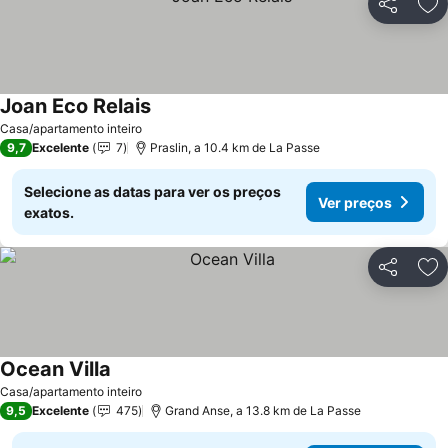
Partilhar
Ad
Joan Eco Relais
Casa/apartamento inteiro
9,7
Excelente
7
Praslin, a 10.4 km de La Passe
Selecione as datas para ver os preços
Ver preços
exatos.
Partilhar
Ad
Ocean Villa
Casa/apartamento inteiro
9,5
Excelente
475
Grand Anse, a 13.8 km de La Passe