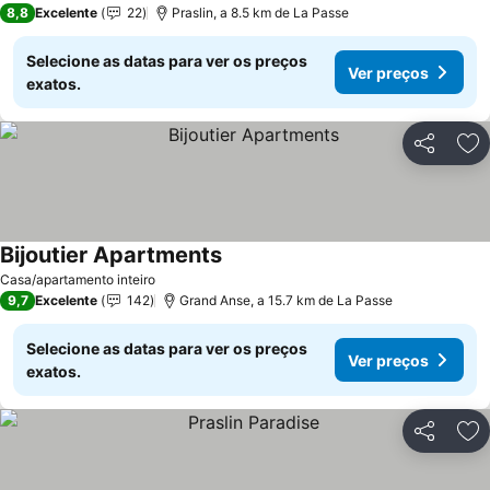
8,8
Excelente
22
Praslin, a 8.5 km de La Passe
Selecione as datas para ver os preços
Ver preços
exatos.
Partilhar
Ad
Bijoutier Apartments
Casa/apartamento inteiro
9,7
Excelente
142
Grand Anse, a 15.7 km de La Passe
Selecione as datas para ver os preços
Ver preços
exatos.
Partilhar
Ad