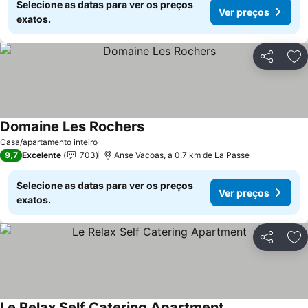
Selecione as datas para ver os preços
Ver preços
exatos.
Partilhar
Ad
Domaine Les Rochers
Casa/apartamento inteiro
9,7
Excelente
703
Anse Vacoas, a 0.7 km de La Passe
Selecione as datas para ver os preços
Ver preços
exatos.
Partilhar
Ad
Le Relax Self Catering Apartment