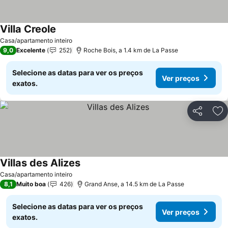
Villa Creole
Casa/apartamento inteiro
9,0
Excelente
252
Roche Bois, a 1.4 km de La Passe
Selecione as datas para ver os preços
Ver preços
exatos.
Partilhar
Ad
Villas des Alizes
Casa/apartamento inteiro
8,1
Muito boa
426
Grand Anse, a 14.5 km de La Passe
Selecione as datas para ver os preços
Ver preços
exatos.