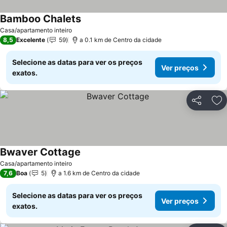
Bamboo Chalets
Casa/apartamento inteiro
8,5
Excelente
59
a 0.1 km de Centro da cidade
Selecione as datas para ver os preços
Ver preços
exatos.
Partilhar
Ad
Bwaver Cottage
Casa/apartamento inteiro
7,6
Boa
5
a 1.6 km de Centro da cidade
Selecione as datas para ver os preços
Ver preços
exatos.