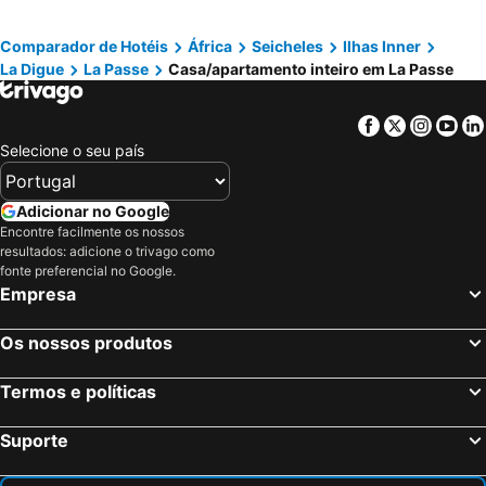
Villa Bedier
Amity Villa
Comparador de Hotéis
África
Seicheles
Ilhas Inner
Mirella Villa
Yvons Tropical Villa
La Digue
La Passe
Casa/apartamento inteiro em La Passe
Belle Vacance
Facebook
Twitter
Insta
Yo
Selecione o seu país
Adicionar no Google
Encontre facilmente os nossos
resultados: adicione o trivago como
fonte preferencial no Google.
Empresa
Os nossos produtos
Termos e políticas
Suporte