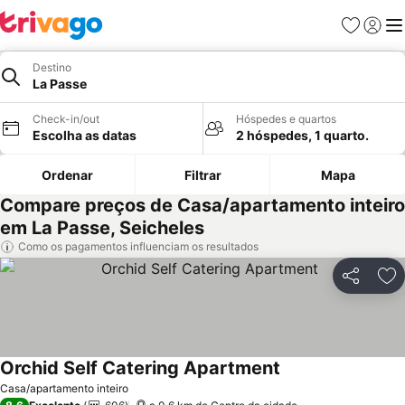
Favoritos
Iniciar
Me
Destino
La Passe
Check-in/out
Hóspedes e quartos
Escolha as datas
2 hóspedes, 1 quarto.
Ordenar
Filtrar
Mapa
Compare preços de Casa/apartamento inteiro
em La Passe, Seicheles
Como os pagamentos influenciam os resultados
Partilhar
Ad
Orchid Self Catering Apartment
Casa/apartamento inteiro