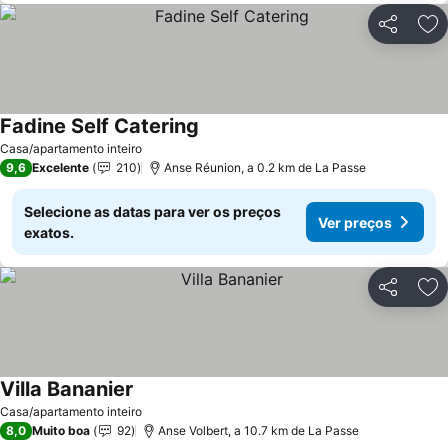
Partilhar
Ad
Fadine Self Catering
Casa/apartamento inteiro
9,6
Excelente
210
Anse Réunion, a 0.2 km de La Passe
Selecione as datas para ver os preços
Ver preços
exatos.
Partilhar
Ad
Villa Bananier
Casa/apartamento inteiro
8,0
Muito boa
92
Anse Volbert, a 10.7 km de La Passe