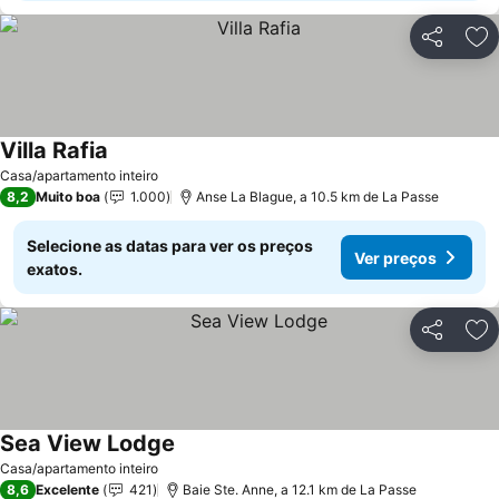
Partilhar
Ad
Villa Rafia
Casa/apartamento inteiro
8,2
Muito boa
1.000
Anse La Blague, a 10.5 km de La Passe
Selecione as datas para ver os preços
Ver preços
exatos.
Partilhar
Ad
Sea View Lodge
Casa/apartamento inteiro
8,6
Excelente
421
Baie Ste. Anne, a 12.1 km de La Passe