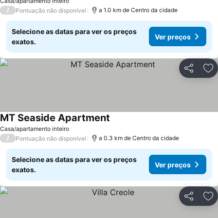
Casa/apartamento inteiro
/
a 1.0 km de Centro da cidade
Pontuação não disponível
Selecione as datas para ver os preços
Ver preços
exatos.
Partilhar
Ad
MT Seaside Apartment
Casa/apartamento inteiro
/
a 0.3 km de Centro da cidade
Pontuação não disponível
Selecione as datas para ver os preços
Ver preços
exatos.
Partilhar
Ad