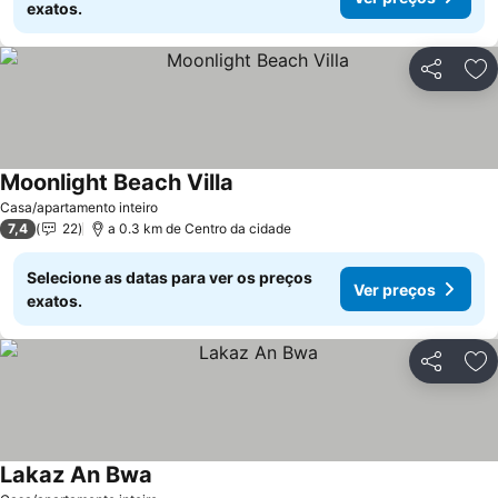
exatos.
Partilhar
Ad
Moonlight Beach Villa
Casa/apartamento inteiro
7,4
22
a 0.3 km de Centro da cidade
Selecione as datas para ver os preços
Ver preços
exatos.
Partilhar
Ad
Lakaz An Bwa