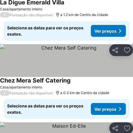
La Digue Emerald Villa
Casa/apartamento inteiro
/
a 1.2 km de Centro da cidade
Pontuação não disponível
Selecione as datas para ver os preços
Ver preços
exatos.
Partilhar
Ad
Chez Mera Self Catering
Casa/apartamento inteiro
/
a 0.3 km de Centro da cidade
Pontuação não disponível
Selecione as datas para ver os preços
Ver preços
exatos.
Partilhar
Ad