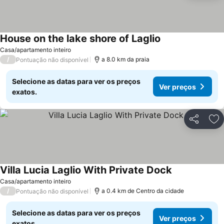
House on the lake shore of Laglio
Ver preços
Casa/apartamento inteiro
/
a 8.0 km da praia
Pontuação não disponível
Selecione as datas para ver os preços
Ver preços
exatos.
Partilhar
Ad
Villa Lucia Laglio With Private Dock
Ver preços
Casa/apartamento inteiro
/
a 0.4 km de Centro da cidade
Pontuação não disponível
Selecione as datas para ver os preços
Ver preços
exatos.