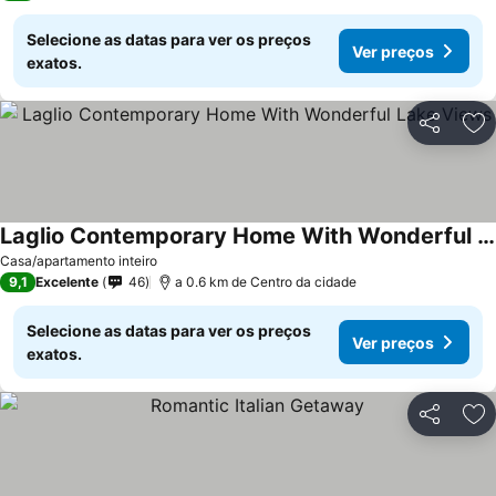
Selecione as datas para ver os preços
Ver preços
exatos.
Partilhar
Ad
Laglio Contemporary Home With Wonderful Lake Views
Ver preços
Casa/apartamento inteiro
9,1
Excelente
46
a 0.6 km de Centro da cidade
Selecione as datas para ver os preços
Ver preços
exatos.
Partilhar
Ad