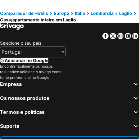
Comparador de Hotéis
Europa
Itália
Lombardia
Laglio
Casa/apartamento inteiro em Laglio
Facebook
Twitter
Insta
Yo
Selecione o seu país
Adicionar no Google
Encontre facilmente os nossos
resultados: adicione o trivago como
fonte preferencial no Google.
Empresa
Os nossos produtos
Termos e políticas
Suporte