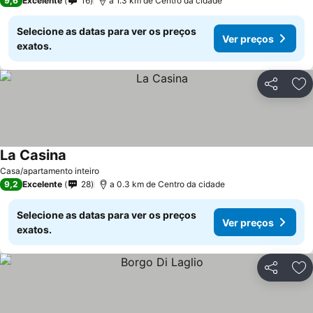
9,6
Excelente
16
a 1.3 km de Centro da cidade
Selecione as datas para ver os preços
Ver preços
exatos.
Partilhar
Ad
La Casina
Ver preços
Casa/apartamento inteiro
9,2
Excelente
28
a 0.3 km de Centro da cidade
Selecione as datas para ver os preços
Ver preços
exatos.
Partilhar
Ad