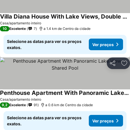
Villa Diana House With Lake Views, Double Parking
Ver preços
Casa/apartamento inteiro
10
Excelente
7
a 1.4 km de Centro da cidade
Selecione as datas para ver os preços
Ver preços
exatos.
Partilhar
Ad
Penthouse Apartment With Panoramic Lake View, Shared Pool
Ver preços
Casa/apartamento inteiro
9,2
Excelente
91
a 0.6 km de Centro da cidade
Selecione as datas para ver os preços
Ver preços
exatos.