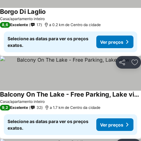
Borgo Di Laglio
Ver preços
Casa/apartamento inteiro
8,6
Excelente
17
a 0.2 km de Centro da cidade
Selecione as datas para ver os preços
Ver preços
exatos.
Partilhar
Ad
Balcony On The Lake - Free Parking, Lake view
Ver preços
Casa/apartamento inteiro
9,2
Excelente
32
a 1.7 km de Centro da cidade
Selecione as datas para ver os preços
Ver preços
exatos.