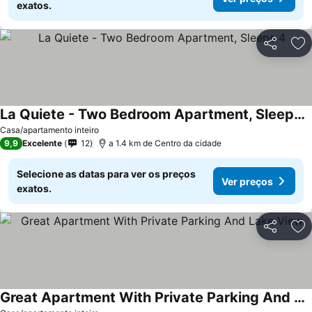
exatos.
Partilhar
Ad
La Quiete - Two Bedroom Apartment, Sleeps 4
Ver preços
Casa/apartamento inteiro
9,9
Excelente
12
a 1.4 km de Centro da cidade
Selecione as datas para ver os preços
Ver preços
exatos.
Partilhar
Ad
Great Apartment With Private Parking And Lake View