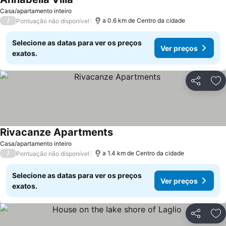
Ver preços
Casa/apartamento inteiro
/
a 0.6 km de Centro da cidade
Pontuação não disponível
Selecione as datas para ver os preços
Ver preços
exatos.
Partilhar
Ad
Rivacanze Apartments
Ver preços
Casa/apartamento inteiro
/
a 1.4 km de Centro da cidade
Pontuação não disponível
Selecione as datas para ver os preços
Ver preços
exatos.
Partilhar
Ad