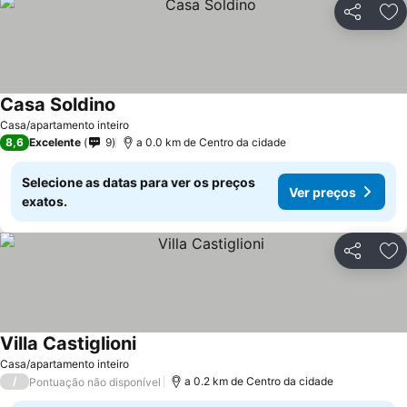
Partilhar
Ad
Casa Soldino
Ver preços
Casa/apartamento inteiro
8,6
Excelente
9
a 0.0 km de Centro da cidade
Selecione as datas para ver os preços
Ver preços
exatos.
Partilhar
Ad
Villa Castiglioni
Ver preços
Casa/apartamento inteiro
/
a 0.2 km de Centro da cidade
Pontuação não disponível