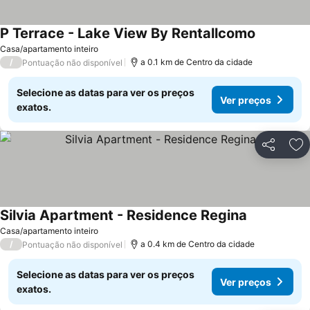
P Terrace - Lake View By Rentallcomo
Ver preço
Casa/apartamento inteiro
/
a 0.1 km de Centro da cidade
Pontuação não disponível
Selecione as datas para ver os preços
Ver preços
exatos.
Partilhar
Ad
Silvia Apartment - Residence Regina
Ver preços
Casa/apartamento inteiro
/
a 0.4 km de Centro da cidade
Pontuação não disponível
Selecione as datas para ver os preços
Ver preços
exatos.