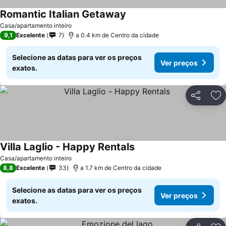
Romantic Italian Getaway
Ver preços
Casa/apartamento inteiro
9,1
Excelente
7
a 0.4 km de Centro da cidade
Selecione as datas para ver os preços
Ver preços
exatos.
Partilhar
Ad
Villa Laglio - Happy Rentals
Ver preços
Casa/apartamento inteiro
8,8
Excelente
33
a 1.7 km de Centro da cidade
Selecione as datas para ver os preços
Ver preços
exatos.