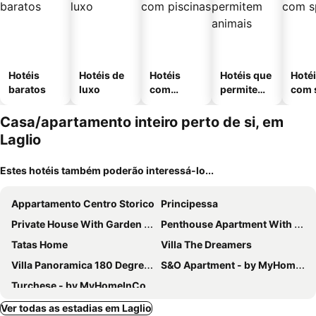
Hotéis
Hotéis de
Hotéis
Hotéis que
Hoté
baratos
luxo
com
permitem
com 
piscinas
animais
Casa/apartamento inteiro perto de si, em
Laglio
Estes hotéis também poderão interessá-lo...
Appartamento Centro Storico
Principessa
Private House With Garden In Cerano D'Intelvi (Co) Lake Como
Penthouse Apartment With Panoramic Lake View, Shared Pool
Tatas Home
Villa The Dreamers
Villa Panoramica 180 Degree Views Of Lake Como From The Wrap Around Terrace
S&O Apartment - by MyHomeInComo
Turchese - by MyHomeInComo
Ver todas as estadias em Laglio