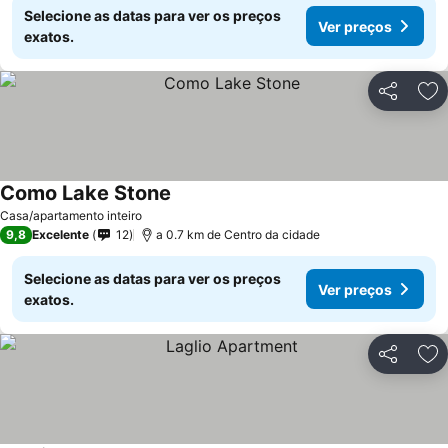
Selecione as datas para ver os preços
Ver preços
exatos.
Partilhar
Ad
Como Lake Stone
Ver preços
Casa/apartamento inteiro
9,8
Excelente
12
a 0.7 km de Centro da cidade
Selecione as datas para ver os preços
Ver preços
exatos.
Partilhar
Ad