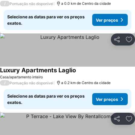
/
a 0.0 km de Centro da cidade
Pontuação não disponível
Selecione as datas para ver os preços
Ver preços
exatos.
Partilhar
Ad
Luxury Apartments Laglio
Ver preços
Casa/apartamento inteiro
/
a 0.2 km de Centro da cidade
Pontuação não disponível
Selecione as datas para ver os preços
Ver preços
exatos.
Partilhar
Ad