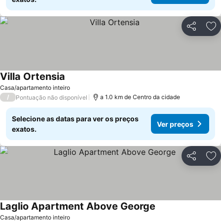
Partilhar
Ad
Villa Ortensia
Ver preços
Casa/apartamento inteiro
/
a 1.0 km de Centro da cidade
Pontuação não disponível
Selecione as datas para ver os preços
Ver preços
exatos.
Partilhar
Ad
Laglio Apartment Above George
Ver preços
Casa/apartamento inteiro