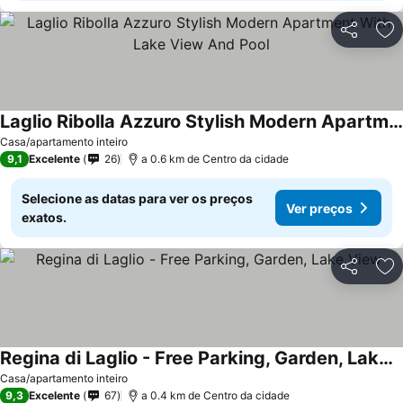
Partilhar
Ad
Laglio Ribolla Azzuro Stylish Modern Apartment With Lake View And Pool
Ver preços
Casa/apartamento inteiro
9,1
Excelente
26
a 0.6 km de Centro da cidade
Selecione as datas para ver os preços
Ver preços
exatos.
Partilhar
Ad
Regina di Laglio - Free Parking, Garden, Lake View
Ver preços
Casa/apartamento inteiro
9,3
Excelente
67
a 0.4 km de Centro da cidade