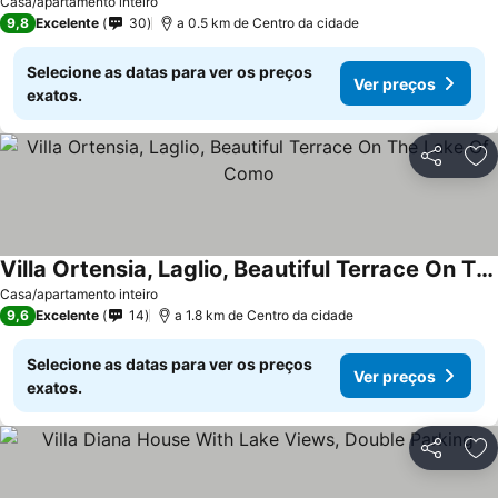
Ver preços
Casa/apartamento inteiro
9,8
Excelente
30
a 0.5 km de Centro da cidade
Selecione as datas para ver os preços
Ver preços
exatos.
Partilhar
Ad
Villa Ortensia, Laglio, Beautiful Terrace On The Lake Of Como
Ver preços
Casa/apartamento inteiro
9,6
Excelente
14
a 1.8 km de Centro da cidade
Selecione as datas para ver os preços
Ver preços
exatos.
Partilhar
Ad