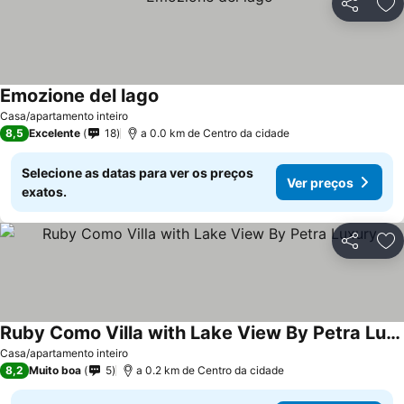
Partilhar
Ad
Emozione del lago
Ver preços
Casa/apartamento inteiro
8,5
Excelente
18
a 0.0 km de Centro da cidade
Selecione as datas para ver os preços
Ver preços
exatos.
Partilhar
Ad
Ruby Como Villa with Lake View By Petra Luxury
Ver preços
Casa/apartamento inteiro
8,2
Muito boa
5
a 0.2 km de Centro da cidade