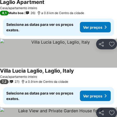
Laglio Apartment
Ver preços
Casa/apartamento inteiro
8,1
Muito boa
26
a 0.6 km de Centro da cidade
Selecione as datas para ver os preços
Ver preços
exatos.
Partilhar
Ad
Villa Lucia Laglio, Laglio, Italy
Ver preços
Casa/apartamento inteiro
7,2
27
a 0.9 km de Centro da cidade
Selecione as datas para ver os preços
Ver preços
exatos.
Partilhar
Ad