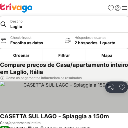
Favoritos
Iniciar
Me
Destino
Laglio
Check-in/out
Hóspedes e quartos
Escolha as datas
2 hóspedes, 1 quarto.
Ordenar
Filtrar
Mapa
Compare preços de Casa/apartamento inteiro
em Laglio, Itália
Como os pagamentos influenciam os resultados
Partilhar
Ad
CASETTA SUL LAGO - Spiaggia a 150m
Ver preç
Casa/apartamento inteiro