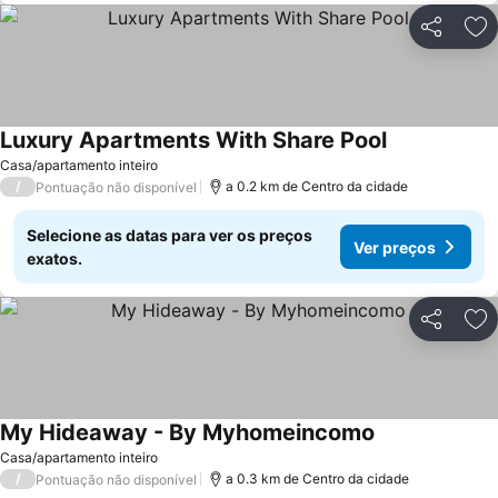
Partilhar
Ad
Luxury Apartments With Share Pool
Ver preços
Casa/apartamento inteiro
/
a 0.2 km de Centro da cidade
Pontuação não disponível
Selecione as datas para ver os preços
Ver preços
exatos.
Partilhar
Ad
My Hideaway - By Myhomeincomo
Ver preços
Casa/apartamento inteiro
/
a 0.3 km de Centro da cidade
Pontuação não disponível