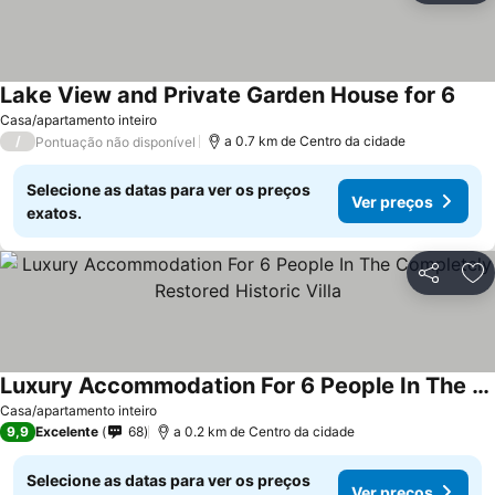
Lake View and Private Garden House for 6
Ver 
Casa/apartamento inteiro
/
a 0.7 km de Centro da cidade
Pontuação não disponível
Selecione as datas para ver os preços
Ver preços
exatos.
Partilhar
Ad
Luxury Accommodation For 6 People In The Completely Restored Historic Villa
Ver preços
Casa/apartamento inteiro
9,9
Excelente
68
a 0.2 km de Centro da cidade
Selecione as datas para ver os preços
Ver preços