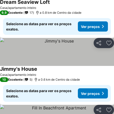
Dream Seaview Loft
Casa/apartamento inteiro
9,9
Excelente
17
a 0.8 km de Centro da cidade
Selecione as datas para ver os preços
Ver preços
exatos.
Partilhar
Ad
Jimmy's House
Casa/apartamento inteiro
10
Excelente
5
a 0.6 km de Centro da cidade
Selecione as datas para ver os preços
Ver preços
exatos.
Partilhar
Ad