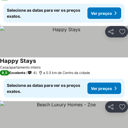
Selecione as datas para ver os preços
Ver preços
exatos.
Partilhar
Ad
Happy Stays
Casa/apartamento inteiro
8,5
Excelente
4
a 0.5 km de Centro da cidade
Selecione as datas para ver os preços
Ver preços
exatos.
Partilhar
Ad