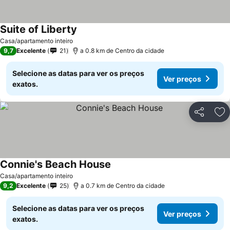
Suite of Liberty
Casa/apartamento inteiro
9,7
Excelente
21
a 0.8 km de Centro da cidade
Selecione as datas para ver os preços
Ver preços
exatos.
Partilhar
Ad
Connie's Beach House
Casa/apartamento inteiro
9,2
Excelente
25
a 0.7 km de Centro da cidade
Selecione as datas para ver os preços
Ver preços
exatos.