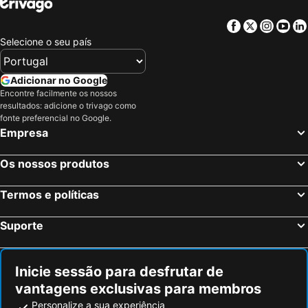
Facebook
Twitter
Insta
Yo
Selecione o seu país
Adicionar no Google
Encontre facilmente os nossos
resultados: adicione o trivago como
fonte preferencial no Google.
Empresa
Os nossos produtos
Termos e políticas
Suporte
Inicie sessão para desfrutar de
vantagens exclusivas para membros
Personalize a sua experiência