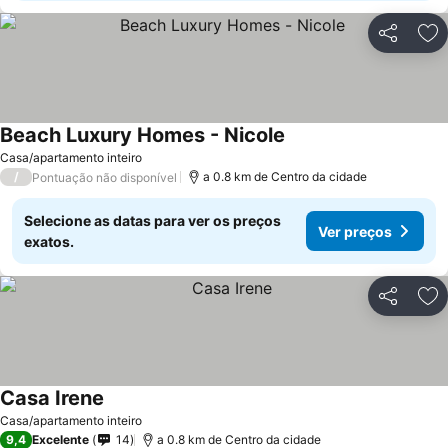
Partilhar
Ad
Beach Luxury Homes - Nicole
Casa/apartamento inteiro
/
a 0.8 km de Centro da cidade
Pontuação não disponível
Selecione as datas para ver os preços
Ver preços
exatos.
Partilhar
Ad
Casa Irene
Casa/apartamento inteiro
9,4
Excelente
14
a 0.8 km de Centro da cidade