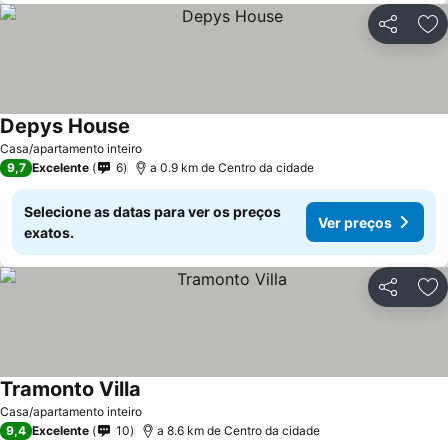
Partilhar
Ad
Depys House
Casa/apartamento inteiro
9,7
Excelente
6
a 0.9 km de Centro da cidade
Selecione as datas para ver os preços
Ver preços
exatos.
Partilhar
Ad
Tramonto Villa
Casa/apartamento inteiro
9,4
Excelente
10
a 8.6 km de Centro da cidade