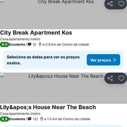
Partilhar
Ad
City Break Apartment Kos
Casa/apartamento inteiro
9,0
Excelente
5
a 0.6 km de Centro da cidade
Selecione as datas para ver os preços
Ver preços
exatos.
Partilhar
Ad
Lily&apos;s House Near The Beach
Casa/apartamento inteiro
9,6
Excelente
12
a 1.0 km de Centro da cidade