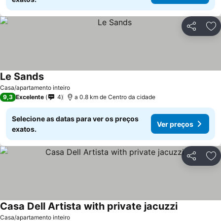
Partilhar
Ad
Le Sands
Casa/apartamento inteiro
9,3
Excelente
4
a 0.8 km de Centro da cidade
Selecione as datas para ver os preços
Ver preços
exatos.
Partilhar
Ad
Casa Dell Artista with private jacuzzi
Casa/apartamento inteiro