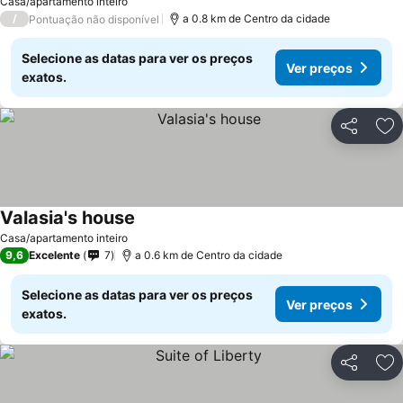
Casa/apartamento inteiro
/
a 0.8 km de Centro da cidade
Pontuação não disponível
Selecione as datas para ver os preços
Ver preços
exatos.
Partilhar
Ad
Valasia's house
Casa/apartamento inteiro
9,6
Excelente
7
a 0.6 km de Centro da cidade
Selecione as datas para ver os preços
Ver preços
exatos.
Partilhar
Ad