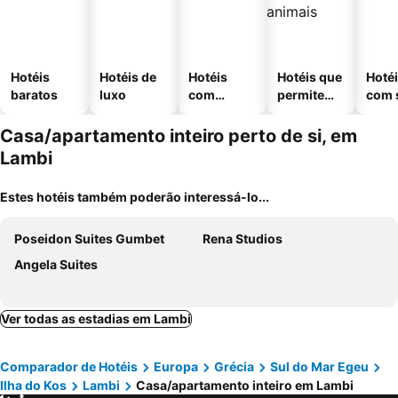
Hotéis
Hotéis de
Hotéis
Hotéis que
Hoté
baratos
luxo
com
permitem
com 
piscinas
animais
Casa/apartamento inteiro perto de si, em
Lambi
Estes hotéis também poderão interessá-lo...
Poseidon Suites Gumbet
Rena Studios
Angela Suites
Ver todas as estadias em Lambi
Comparador de Hotéis
Europa
Grécia
Sul do Mar Egeu
Ilha do Kos
Lambi
Casa/apartamento inteiro em Lambi