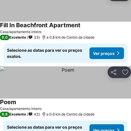
Fill In Beachfront Apartment
Casa/apartamento inteiro
9,0
Excelente
33
a 0.8 km de Centro da cidade
Selecione as datas para ver os preços
Ver preços
exatos.
Partilhar
Ad
Poem
Casa/apartamento inteiro
9,8
Excelente
43
a 0.6 km de Centro da cidade
Selecione as datas para ver os preços
Ver preços