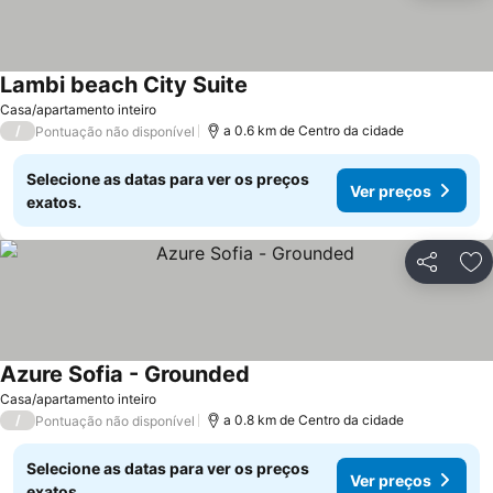
Lambi beach City Suite
Casa/apartamento inteiro
/
a 0.6 km de Centro da cidade
Pontuação não disponível
Selecione as datas para ver os preços
Ver preços
exatos.
Partilhar
Ad
Azure Sofia - Grounded
Casa/apartamento inteiro
/
a 0.8 km de Centro da cidade
Pontuação não disponível
Selecione as datas para ver os preços
Ver preços
exatos.