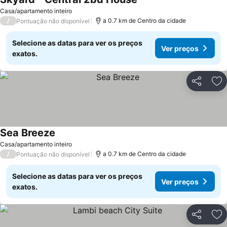
Casa/apartamento inteiro
/
a 0.7 km de Centro da cidade
Pontuação não disponível
Selecione as datas para ver os preços
Ver preços
exatos.
Partilhar
Ad
Sea Breeze
Casa/apartamento inteiro
/
a 0.7 km de Centro da cidade
Pontuação não disponível
Selecione as datas para ver os preços
Ver preços
exatos.
Partilhar
Ad