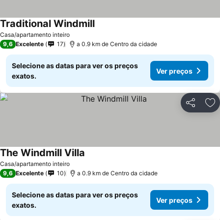
Traditional Windmill
Casa/apartamento inteiro
9,6
Excelente
17
a 0.9 km de Centro da cidade
Selecione as datas para ver os preços
Ver preços
exatos.
Partilhar
Ad
The Windmill Villa
Casa/apartamento inteiro
9,6
Excelente
10
a 0.9 km de Centro da cidade
Selecione as datas para ver os preços
Ver preços
exatos.