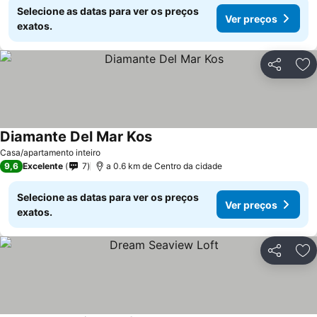
Selecione as datas para ver os preços
Ver preços
exatos.
Partilhar
Ad
Diamante Del Mar Kos
Casa/apartamento inteiro
9,6
Excelente
7
a 0.6 km de Centro da cidade
Selecione as datas para ver os preços
Ver preços
exatos.
Partilhar
Ad