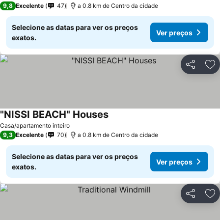
9,8
Excelente
47
a 0.8 km de Centro da cidade
Selecione as datas para ver os preços
Ver preços
exatos.
Partilhar
Ad
"NISSI BEACH" Houses
Casa/apartamento inteiro
9,3
Excelente
70
a 0.8 km de Centro da cidade
Selecione as datas para ver os preços
Ver preços
exatos.
Partilhar
Ad