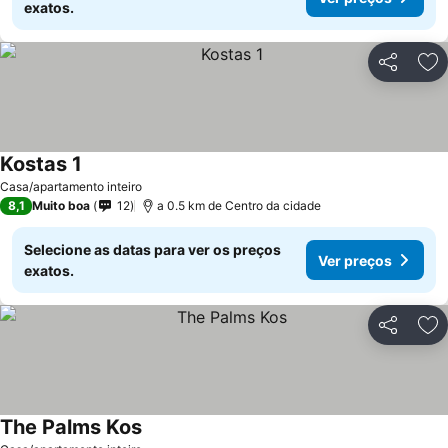
exatos.
Partilhar
Ad
Kostas 1
Casa/apartamento inteiro
8,1
Muito boa
12
a 0.5 km de Centro da cidade
Selecione as datas para ver os preços
Ver preços
exatos.
Partilhar
Ad
The Palms Kos