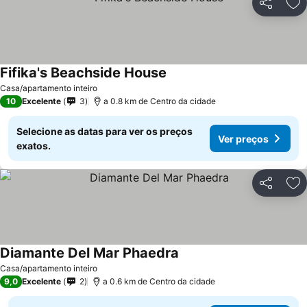
Partilhar
Ad
Fifika's Beachside House
Casa/apartamento inteiro
10
Excelente
3
a 0.8 km de Centro da cidade
Selecione as datas para ver os preços
Ver preços
exatos.
Partilhar
Ad
Diamante Del Mar Phaedra
Casa/apartamento inteiro
9,0
Excelente
2
a 0.6 km de Centro da cidade