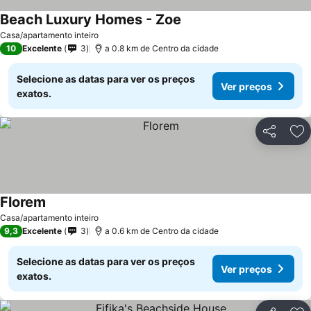
Beach Luxury Homes - Zoe
Casa/apartamento inteiro
10
Excelente
3
a 0.8 km de Centro da cidade
Selecione as datas para ver os preços
Ver preços
exatos.
Partilhar
Ad
Florem
Casa/apartamento inteiro
9,3
Excelente
3
a 0.6 km de Centro da cidade
Selecione as datas para ver os preços
Ver preços
exatos.