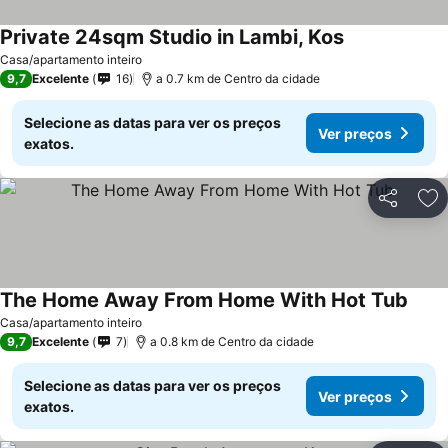
Private 24sqm Studio in Lambi, Kos
Casa/apartamento inteiro
9,7
Excelente
16
a 0.7 km de Centro da cidade
Selecione as datas para ver os preços
Ver preços
exatos.
Partilhar
Ad
The Home Away From Home With Hot Tub
Casa/apartamento inteiro
9,7
Excelente
7
a 0.8 km de Centro da cidade
Selecione as datas para ver os preços
Ver preços
exatos.