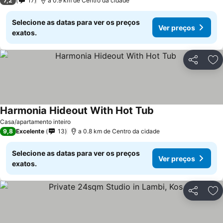
7,2
17
a 0.9 km de Centro da cidade
Selecione as datas para ver os preços
Ver preços
exatos.
Partilhar
Ad
Harmonia Hideout With Hot Tub
Casa/apartamento inteiro
9,8
Excelente
13
a 0.8 km de Centro da cidade
Selecione as datas para ver os preços
Ver preços
exatos.
Partilhar
Ad