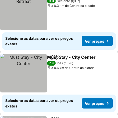
9,3
Excelente
7
a 0.3 km de Centro da cidade
Selecione as datas para ver os preços
Ver preços
exatos.
Must Stay - City Center
Partilhar
Adicionar aos favoritos
Ve
7,9
Boa
98
a 0.6 km de Centro da cidade
Selecione as datas para ver os preços
Ver preços
exatos.