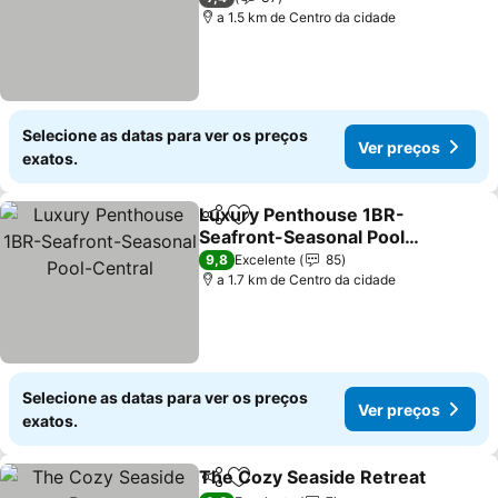
a 1.5 km de Centro da cidade
Selecione as datas para ver os preços
Ver preços
exatos.
Luxury Penthouse 1BR-
Partilhar
Adicionar aos favoritos
Seafront-Seasonal Pool-
Central
Ver preços
9,8
Excelente
85
a 1.7 km de Centro da cidade
Selecione as datas para ver os preços
Ver preços
exatos.
The Cozy Seaside Retreat
Partilhar
Adicionar aos favoritos