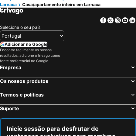
Larnaca
Casa/apartamento inteiro em Larnaca
Facebook
Twitter
Insta
Yo
Selecione o seu país
Adicionar no Google
Encontre facilmente os nossos
resultados: adicione o trivago como
fonte preferencial no Google.
Empresa
Os nossos produtos
Termos e políticas
Suporte
Inicie sessão para desfrutar de