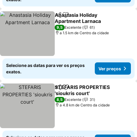
Anastasia Holiday
Partilhar
Adicionar aos favoritos
Apartment Larnaca
Ver preços
9,5
Excelente
61
a 1.5 km de Centro da cidade
Selecione as datas para ver os preços
Ver preços
exatos.
STEFARIS PROPERTIES
Partilhar
Adicionar aos favoritos
'sioukris court'
Ver preços
8,5
Excelente
31
a 4.8 km de Centro da cidade