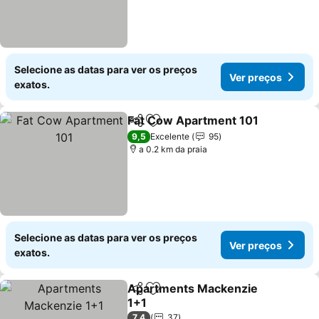
Selecione as datas para ver os preços
Ver preços
exatos.
Fat Cow Apartment 101
Partilhar
Adicionar aos favoritos
Ve
9,5
Excelente
95
a 0.2 km da praia
Selecione as datas para ver os preços
Ver preços
exatos.
Apartments Mackenzie
Partilhar
Adicionar aos favoritos
1+1
Ver preços
7,4
37