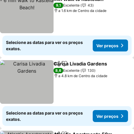
Beach!
Ver preços
9,1
Excelente
43
a 1.6 km de Centro da cidade
Selecione as datas para ver os preços
Ver preços
exatos.
Carisa Livadia Gardens
Partilhar
Adicionar aos favoritos
Ver
8,6
Excelente
130
a 4.8 km de Centro da cidade
Selecione as datas para ver os preços
Ver preços
exatos.