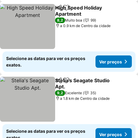
High Speed Holiday
Partilhar
Adicionar aos favoritos
Apartment
Ver preços
8,2
Muito boa
99
a 0.9 km de Centro da cidade
Selecione as datas para ver os preços
Ver preços
exatos.
Stelia's Seagate Studio
Partilhar
Adicionar aos favoritos
Apt.
Ver preços
9,2
Excelente
35
a 1.8 km de Centro da cidade
Selecione as datas para ver os preços
Ver preços
exatos.