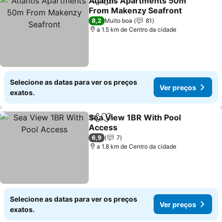
Atlantis Apartments 50m
Partilhar
Adicionar aos favoritos
From Makenzy Seafront
Ver preços
8,2
Muito boa
81
a 1.5 km de Centro da cidade
Selecione as datas para ver os preços
Ver preços
exatos.
Sea View 1BR With Pool
Partilhar
Adicionar aos favoritos
Access
Ver preços
6,9
7
a 1.8 km de Centro da cidade
Selecione as datas para ver os preços
Ver preços
exatos.