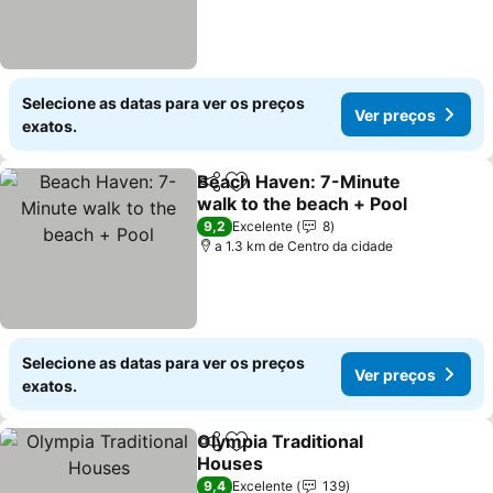
Selecione as datas para ver os preços
Ver preços
exatos.
Beach Haven: 7-Minute
Partilhar
Adicionar aos favoritos
walk to the beach + Pool
Ver preços
9,2
Excelente
8
a 1.3 km de Centro da cidade
Selecione as datas para ver os preços
Ver preços
exatos.
Olympia Traditional
Partilhar
Adicionar aos favoritos
Houses
Ver preços
9,4
Excelente
139