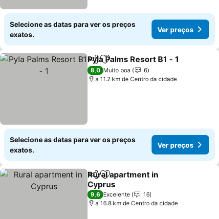
Selecione as datas para ver os preços
Ver preços
exatos.
Pyla Palms Resort B1 - 1
Partilhar
Adicionar aos favoritos
Ve
8,0
Muito boa
6
a 11.2 km de Centro da cidade
Selecione as datas para ver os preços
Ver preços
exatos.
Rural apartment in
Partilhar
Adicionar aos favoritos
Cyprus
Ver preços
9,6
Excelente
16
a 16.8 km de Centro da cidade