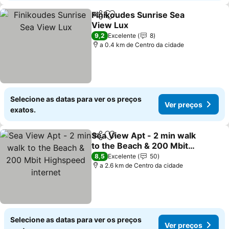
Finikoudes Sunrise Sea
Partilhar
Adicionar aos favoritos
View Lux
Ver preços
9,2
Excelente
8
a 0.4 km de Centro da cidade
Selecione as datas para ver os preços
Ver preços
exatos.
Sea View Apt - 2 min walk
Partilhar
Adicionar aos favoritos
to the Beach & 200 Mbit
Highspeed internet
Ver preços
8,5
Excelente
50
a 2.6 km de Centro da cidade
Selecione as datas para ver os preços
Ver preços