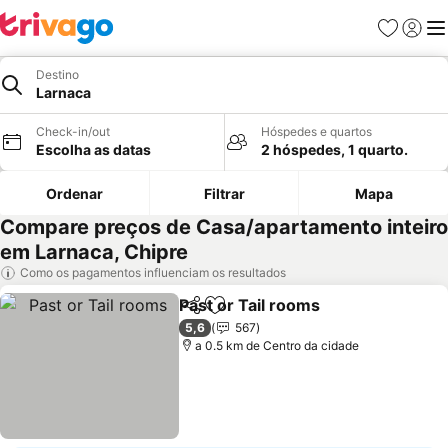
Favoritos
Iniciar
Me
Destino
Larnaca
Check-in/out
Hóspedes e quartos
Escolha as datas
2 hóspedes, 1 quarto.
Ordenar
Filtrar
Mapa
Compare preços de Casa/apartamento inteiro
em Larnaca, Chipre
Como os pagamentos influenciam os resultados
Past or Tail rooms
Partilhar
Adicionar aos favoritos
Ver pre
5,6
567
a 0.5 km de Centro da cidade