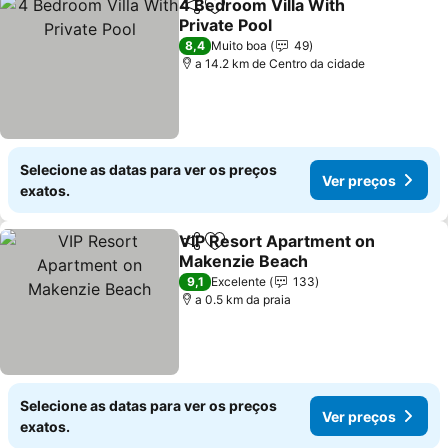
4 Bedroom Villa With
Partilhar
Adicionar aos favoritos
Private Pool
Ver preços
8,4
Muito boa
49
a 14.2 km de Centro da cidade
Selecione as datas para ver os preços
Ver preços
exatos.
VIP Resort Apartment on
Partilhar
Adicionar aos favoritos
Makenzie Beach
Ver preços
9,1
Excelente
133
a 0.5 km da praia
Selecione as datas para ver os preços
Ver preços
exatos.