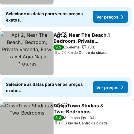
Selecione as datas para ver os preços
Ver preços
exatos.
Apt 2, Near The Beach,1
Partilhar
Adicionar aos favoritos
Bedroom, Private
Veranda, Easy Travel Agia
Ver preços
9,5
Excelente
133
Napa Protaras
a 9.0 km de Centro da cidade
Selecione as datas para ver os preços
Ver preços
exatos.
DownTown Studios &
Partilhar
Adicionar aos favoritos
Two-Bedrooms
Ver preços
8,2
Muito boa
104
a 0.3 km de Centro da cidade