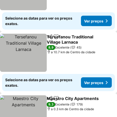
Selecione as datas para ver os preços
Ver preços
exatos.
Tersefanou Traditional
Partilhar
Adicionar aos favoritos
Village Larnaca
Ver preços
8,9
Excelente
45
a 10.7 km de Centro da cidade
Selecione as datas para ver os preços
Ver preços
exatos.
Maestro City Apartments
Partilhar
Adicionar aos favoritos
9,3
Excelente
179
a 0.3 km de Centro da cidade