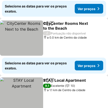
Selecione as datas para ver os preços
Ver preços
exatos.
CityCenter Rooms Next
Partilhar
Adicionar aos favoritos
to the Beach
Ver preços
/
Pontuação não disponível
a 0.0 km de Centro da cidade
Selecione as datas para ver os preços
Ver preços
exatos.
STAY Local Apartment
Partilhar
Adicionar aos favoritos
Ver
9,1
Excelente
10
a 1.1 km de Centro da cidade