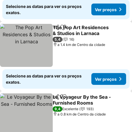
Selecione as datas para ver os preços
Ver preços
exatos.
The Pop Art Residences
Partilhar
Adicionar aos favoritos
& Studios in Larnaca
Ver preços
5,4
16
a 1.4 km de Centro da cidade
Selecione as datas para ver os preços
Ver preços
exatos.
Le Voyageur By the Sea -
Partilhar
Adicionar aos favoritos
Furnished Rooms
Ver preços
9,4
Excelente
193
a 0.8 km de Centro da cidade