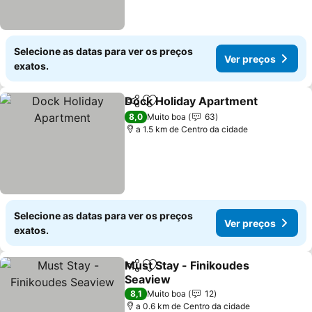
Selecione as datas para ver os preços
Ver preços
exatos.
Dock Holiday Apartment
Partilhar
Adicionar aos favoritos
V
8,0
Muito boa
63
a 1.5 km de Centro da cidade
Selecione as datas para ver os preços
Ver preços
exatos.
Must Stay - Finikoudes
Partilhar
Adicionar aos favoritos
Seaview
Ver preços
8,1
Muito boa
12
a 0.6 km de Centro da cidade