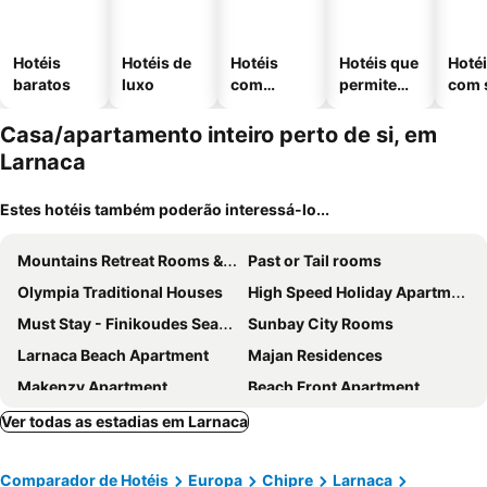
Hotéis
Hotéis de
Hotéis
Hotéis que
Hoté
baratos
luxo
com
permitem
com 
piscinas
animais
Casa/apartamento inteiro perto de si, em
Larnaca
Estes hotéis também poderão interessá-lo...
Mountains Retreat Rooms & Suites
Past or Tail rooms
Olympia Traditional Houses
High Speed Holiday Apartment
Must Stay - Finikoudes Seaview
Sunbay City Rooms
Larnaca Beach Apartment
Majan Residences
Makenzy Apartment
Beach Front Apartment
Phaedrus Living City Breeze Residences Finesse
Ver todas as estadias em Larnaca
Comparador de Hotéis
Europa
Chipre
Larnaca