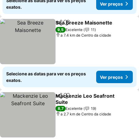
Selecione as datas para ver os preços
Ver preços
exatos.
Sea Breeze Maisonette
Partilhar
Adicionar aos favoritos
Ve
9,5
Excelente
11
a 7.4 km de Centro da cidade
Selecione as datas para ver os preços
Ver preços
exatos.
Mackenzie Leo Seafront
Partilhar
Adicionar aos favoritos
Suite
Ver preços
8,7
Excelente
19
a 2.7 km de Centro da cidade