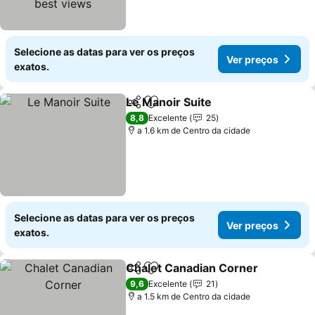
Selecione as datas para ver os preços
Ver preços
exatos.
Le Manoir Suite
Partilhar
Adicionar aos favoritos
Ver preços
8,8
Excelente
25
a 1.6 km de Centro da cidade
Selecione as datas para ver os preços
Ver preços
exatos.
Chalet Canadian Corner
Partilhar
Adicionar aos favoritos
Ve
9,6
Excelente
21
a 1.5 km de Centro da cidade