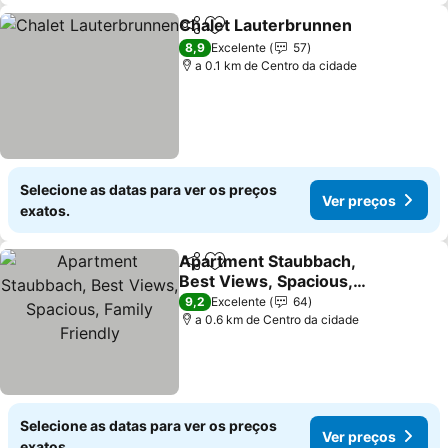
Chalet Lauterbrunnen
Partilhar
Adicionar aos favoritos
Ver 
8,9
Excelente
57
a 0.1 km de Centro da cidade
Selecione as datas para ver os preços
Ver preços
exatos.
Apartment Staubbach,
Partilhar
Adicionar aos favoritos
Best Views, Spacious,
Family Friendly
Ver preços
9,2
Excelente
64
a 0.6 km de Centro da cidade
Selecione as datas para ver os preços
Ver preços
exatos.