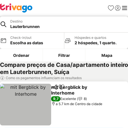
Favoritos
Iniciar
Me
Destino
Lauterbrunnen
Check-in/out
Hóspedes e quartos
Escolha as datas
2 hóspedes, 1 quarto.
Ordenar
Filtrar
Mapa
Compare preços de Casa/apartamento inteiro
em Lauterbrunnen, Suíça
Como os pagamentos influenciam os resultados
mit Bergblick by
Partilhar
Adicionar aos favoritos
Interhome
Ver preços
9,7
Excelente
8
a 5.7 km de Centro da cidade