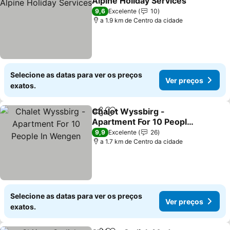
Alpine Holiday Services
Ver preços
9,6
Excelente
10
a 1.9 km de Centro da cidade
Selecione as datas para ver os preços
Ver preços
exatos.
Chalet Wyssbirg -
Partilhar
Adicionar aos favoritos
Apartment For 10 People
In Wengen
Ver preços
9,9
Excelente
26
a 1.7 km de Centro da cidade
Selecione as datas para ver os preços
Ver preços
exatos.