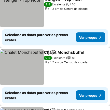
Ver preços
9,8
Excelente
10
a 1.3 km de Centro da cidade
Selecione as datas para ver os preços
Ver preços
exatos.
Chalet Monchsbuffel
Partilhar
Adicionar aos favoritos
Ver p
9,2
Excelente
8
a 1.7 km de Centro da cidade
Selecione as datas para ver os preços
Ver preços
exatos.