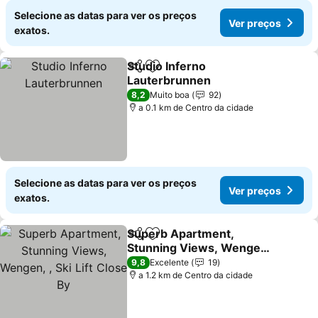
Selecione as datas para ver os preços
Ver preços
exatos.
Studio Inferno
Partilhar
Adicionar aos favoritos
Lauterbrunnen
Ver preços
8,2
Muito boa
92
a 0.1 km de Centro da cidade
Selecione as datas para ver os preços
Ver preços
exatos.
Superb Apartment,
Partilhar
Adicionar aos favoritos
Stunning Views, Wengen,
, Ski Lift Close By
Ver preços
9,8
Excelente
19
a 1.2 km de Centro da cidade