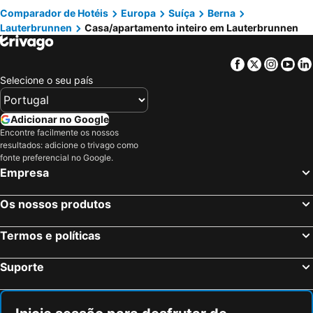
Comparador de Hotéis
Europa
Suíça
Berna
Loveroom
Swisshut Modern 5min Interlaken West Station - Apart. Rugen 2
Lauterbrunnen
Casa/apartamento inteiro em Lauterbrunnen
Waldeg 4 Historic House - Holiday Apartment
Haus am See
Switzerland Iseltwald Apartment
Facebook
Twitter
Insta
Yo
Selecione o seu país
Adicionar no Google
Encontre facilmente os nossos
resultados: adicione o trivago como
fonte preferencial no Google.
Empresa
Os nossos produtos
Termos e políticas
Suporte