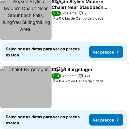
Ski/sun Stylish Modern
Partilhar
Adicionar aos favoritos
Chalet Near Staubbach
Falls. Jungfrau
Ver preços
9,5
Excelente
95
Skiing/hiking Area.
a 0.6 km de Centro da cidade
Selecione as datas para ver os preços
Ver preços
exatos.
Chalet Bärgstäger
Partilhar
Adicionar aos favoritos
Ver pre
9,3
Excelente
42
a 0.4 km de Centro da cidade
Selecione as datas para ver os preços
Ver preços
exatos.