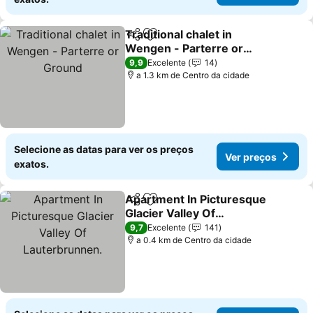
Traditional chalet in
Partilhar
Adicionar aos favoritos
Wengen - Parterre or
Ground
Ver preços
9,9
Excelente
14
a 1.3 km de Centro da cidade
Selecione as datas para ver os preços
Ver preços
exatos.
Apartment In Picturesque
Partilhar
Adicionar aos favoritos
Glacier Valley Of
Lauterbrunnen.
Ver preços
9,7
Excelente
141
a 0.4 km de Centro da cidade