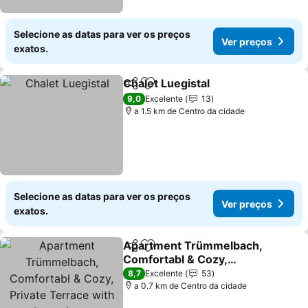
Selecione as datas para ver os preços
Ver preços
exatos.
Chalet Luegistal
Partilhar
Adicionar aos favoritos
Ver preço
9,0
Excelente
13
a 1.5 km de Centro da cidade
Selecione as datas para ver os preços
Ver preços
exatos.
Apartment Trümmelbach,
Partilhar
Adicionar aos favoritos
Comfortabl & Cozy,
Private Terrace with best
Ver preços
8,7
Excelente
53
views
a 0.7 km de Centro da cidade