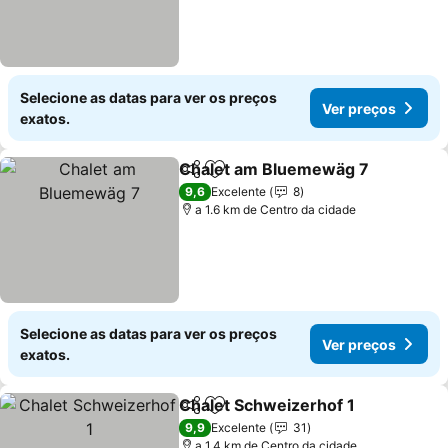
Selecione as datas para ver os preços
Ver preços
exatos.
Chalet am Bluemewäg 7
Partilhar
Adicionar aos favoritos
V
9,6
Excelente
8
a 1.6 km de Centro da cidade
Selecione as datas para ver os preços
Ver preços
exatos.
Chalet Schweizerhof 1
Partilhar
Adicionar aos favoritos
Ver
9,9
Excelente
31
a 1.4 km de Centro da cidade