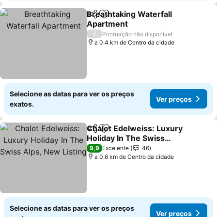
Breathtaking Waterfall
Partilhar
Adicionar aos favoritos
Apartment
Ver preços
/
Pontuação não disponível
a 0.4 km de Centro da cidade
Selecione as datas para ver os preços
Ver preços
exatos.
Chalet Edelweiss: Luxury
Partilhar
Adicionar aos favoritos
Holiday In The Swiss
Alps, New Listing
Ver preços
9,9
Excelente
46
a 0.6 km de Centro da cidade
Selecione as datas para ver os preços
Ver preços