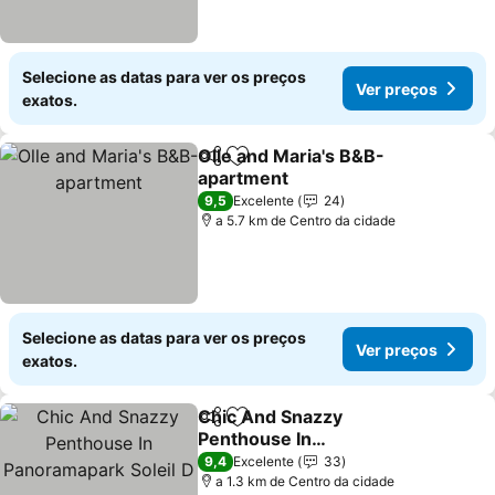
Selecione as datas para ver os preços
Ver preços
exatos.
Olle and Maria's B&B-
Partilhar
Adicionar aos favoritos
apartment
Ver preços
9,5
Excelente
24
a 5.7 km de Centro da cidade
Selecione as datas para ver os preços
Ver preços
exatos.
Chic And Snazzy
Partilhar
Adicionar aos favoritos
Penthouse In
Panoramapark Soleil D
Ver preços
9,4
Excelente
33
a 1.3 km de Centro da cidade