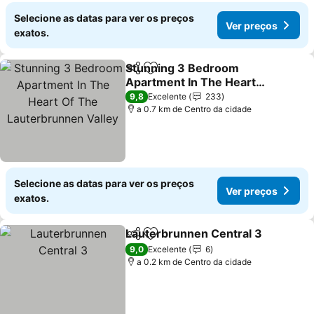
Selecione as datas para ver os preços
Ver preços
exatos.
Stunning 3 Bedroom
Partilhar
Adicionar aos favoritos
Apartment In The Heart
Of The Lauterbrunnen
Ver preços
9,8
Excelente
233
Valley
a 0.7 km de Centro da cidade
Selecione as datas para ver os preços
Ver preços
exatos.
Lauterbrunnen Central 3
Partilhar
Adicionar aos favoritos
V
9,0
Excelente
6
a 0.2 km de Centro da cidade