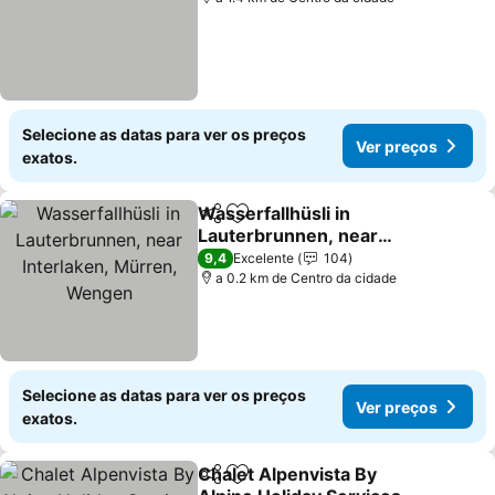
Selecione as datas para ver os preços
Ver preços
exatos.
Wasserfallhüsli in
Partilhar
Adicionar aos favoritos
Lauterbrunnen, near
Interlaken, Mürren,
Ver preços
9,4
Excelente
104
Wengen
a 0.2 km de Centro da cidade
Selecione as datas para ver os preços
Ver preços
exatos.
Chalet Alpenvista By
Partilhar
Adicionar aos favoritos