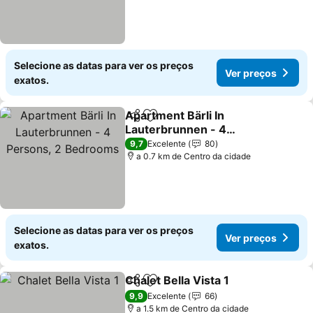
Selecione as datas para ver os preços
Ver preços
exatos.
Apartment Bärli In
Partilhar
Adicionar aos favoritos
Lauterbrunnen - 4
Persons, 2 Bedrooms
Ver preços
9,7
Excelente
80
a 0.7 km de Centro da cidade
Selecione as datas para ver os preços
Ver preços
exatos.
Chalet Bella Vista 1
Partilhar
Adicionar aos favoritos
Ver pr
9,9
Excelente
66
a 1.5 km de Centro da cidade