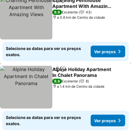
Charming Penthouse
Partilhar
Adicionar aos favoritos
Apartment With Amazing
Views
Ver preços
9,9
Excelente
43
a 0.6 km de Centro da cidade
Selecione as datas para ver os preços
Ver preços
exatos.
Alpine Holiday Apartment
Partilhar
Adicionar aos favoritos
In Chalet Panorama
Ver preços
9,8
Excelente
8
a 1.4 km de Centro da cidade
Selecione as datas para ver os preços
Ver preços
exatos.