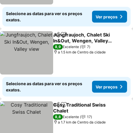
Selecione as datas para ver os preços
Ver preços
exatos.
Jungfraujoch, Chalet Ski
Partilhar
Adicionar aos favoritos
In&Out, Wengen, Valley
view
Ver preços
8,9
Excelente
7
a 1.5 km de Centro da cidade
Selecione as datas para ver os preços
Ver preços
exatos.
Cosy Traditional Swiss
Partilhar
Adicionar aos favoritos
Chalet
Ver preços
8,8
Excelente
17
a 1.7 km de Centro da cidade