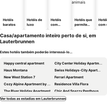
Hotéis
Hotéis de
Hotéis
Hotéis que
Hoté
baratos
luxo
com
permitem
com 
piscinas
animais
Casa/apartamento inteiro perto de si, em
Lauterbrunnen
Estes hotéis também poderão interessá-lo...
Happy central apartment
City Center Holiday Apartment
Haus Montana
Swiss Holidays-City Apartments Interlaken
New West Station 7
Ferrari Apartment
Cozy Alpine Apartment by Apartments Capricorn
Residence Villa Flora
The River Holiday Apartment
Chic And Snazzy Penthouse In Panoramapark Soleil D
Stunning 3 Bedroom Apartment In The Heart Of The Lauterbrunnen Valley
Chalet Bärli
Ver todas as estadias em Lauterbrunnen
Chalet Sonnenhof Wengen
The Saxeten Alps