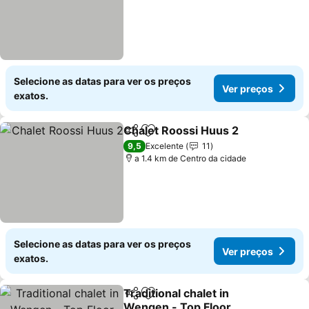
Selecione as datas para ver os preços
Ver preços
exatos.
Chalet Roossi Huus 2
Partilhar
Adicionar aos favoritos
Ver 
9,5
Excelente
11
a 1.4 km de Centro da cidade
Selecione as datas para ver os preços
Ver preços
exatos.
Traditional chalet in
Partilhar
Adicionar aos favoritos
Wengen - Top Floor