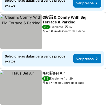
Selecione as datas para ver os preços
Ver preços
exatos.
Clean & Comfy With Big
Partilhar
Adicionar aos favoritos
Terrace & Parking
Ver preços
9,9
Excelente
57
a 0.6 km de Centro da cidade
Selecione as datas para ver os preços
Ver preços
exatos.
Haus Bel Air
Partilhar
Adicionar aos favoritos
Ver preços
8,5
Excelente
29
a 1.7 km de Centro da cidade