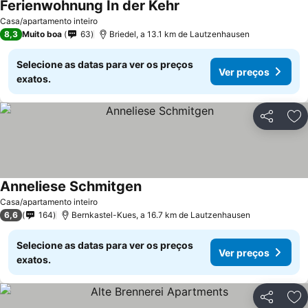
Ferienwohnung In der Kehr
Casa/apartamento inteiro
8,3
Muito boa
63
Briedel, a 13.1 km de Lautzenhausen
Selecione as datas para ver os preços
Ver preços
exatos.
Partilhar
Ad
Anneliese Schmitgen
Casa/apartamento inteiro
6,6
164
Bernkastel-Kues, a 16.7 km de Lautzenhausen
Selecione as datas para ver os preços
Ver preços
exatos.
Partilhar
Ad