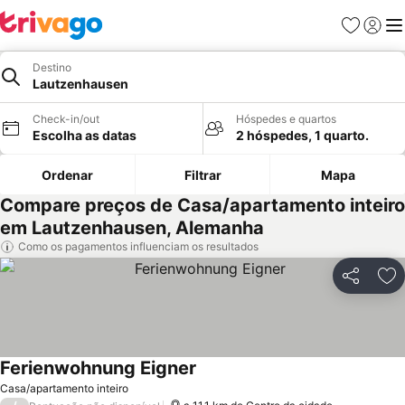
Favoritos
Iniciar
Me
Destino
Lautzenhausen
Check-in/out
Hóspedes e quartos
Escolha as datas
2 hóspedes, 1 quarto.
Ordenar
Filtrar
Mapa
Compare preços de Casa/apartamento inteiro
em Lautzenhausen, Alemanha
Como os pagamentos influenciam os resultados
Partilhar
Ad
Ferienwohnung Eigner
Casa/apartamento inteiro