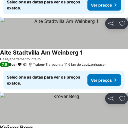
Selecione as datas para ver os preços
Ver preços
exatos.
Partilhar
Ad
Alte Stadtvilla Am Weinberg 1
Casa/apartamento inteiro
7,5
Boa
6
Traben-Trarbach, a 11.6 km de Lautzenhausen
Selecione as datas para ver os preços
Ver preços
exatos.
Partilhar
Ad
Kröver Berg