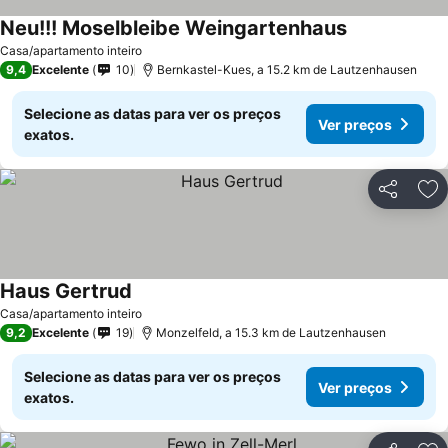
Neu!!! Moselbleibe Weingartenhaus
Casa/apartamento inteiro
9,4
Excelente
10
Bernkastel-Kues, a 15.2 km de Lautzenhausen
Selecione as datas para ver os preços
Ver preços
exatos.
Partilhar
Ad
Haus Gertrud
Casa/apartamento inteiro
9,2
Excelente
19
Monzelfeld, a 15.3 km de Lautzenhausen
Selecione as datas para ver os preços
Ver preços
exatos.