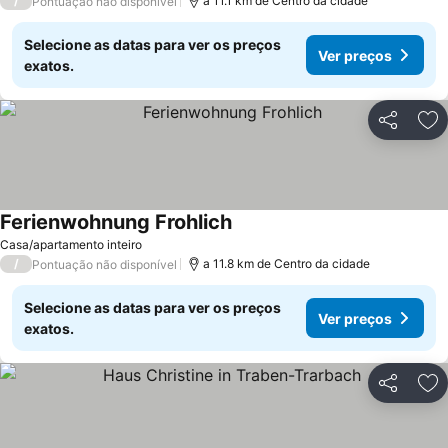
/
a 11.1 km de Centro da cidade
Pontuação não disponível
Selecione as datas para ver os preços
Ver preços
exatos.
Partilhar
Ad
Ferienwohnung Frohlich
Casa/apartamento inteiro
/
a 11.8 km de Centro da cidade
Pontuação não disponível
Selecione as datas para ver os preços
Ver preços
exatos.
Partilhar
Ad