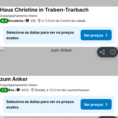
Haus Christine in Traben-Trarbach
Casa/apartamento inteiro
8,5
Excelente
49
a 11.5 km de Centro da cidade
Selecione as datas para ver os preços
Ver preços
exatos.
Partilhar
Ad
zum Anker
Casa/apartamento inteiro
7,5
Boa
403
Briedel, a 13.0 km de Lautzenhausen
Selecione as datas para ver os preços
Ver preços
exatos.