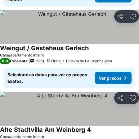
Partilhar
Ad
Weingut / Gästehaus Gerlach
Casa/apartamento inteiro
8,9
Excelente
220
Ürzig, a 19.9 km de Lautzenhausen
Selecione as datas para ver os preços
Ver preços
exatos.
Partilhar
Ad
Alte Stadtvilla Am Weinberg 4
Casa/apartamento inteiro