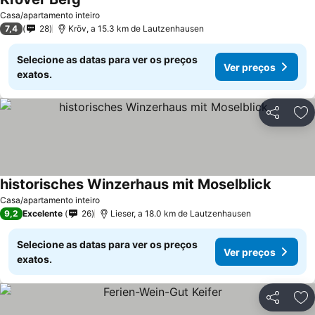
Casa/apartamento inteiro
7,4
28
Kröv, a 15.3 km de Lautzenhausen
Selecione as datas para ver os preços
Ver preços
exatos.
Partilhar
Ad
historisches Winzerhaus mit Moselblick
Casa/apartamento inteiro
9,2
Excelente
26
Lieser, a 18.0 km de Lautzenhausen
Selecione as datas para ver os preços
Ver preços
exatos.
Partilhar
Ad