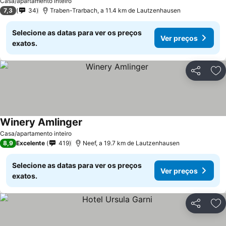
Casa/apartamento inteiro
7,3
34
Traben-Trarbach, a 11.4 km de Lautzenhausen
Selecione as datas para ver os preços
Ver preços
exatos.
Partilhar
Ad
Winery Amlinger
Casa/apartamento inteiro
8,9
Excelente
419
Neef, a 19.7 km de Lautzenhausen
Selecione as datas para ver os preços
Ver preços
exatos.
Partilhar
Ad