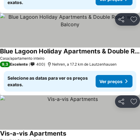
exatos.
Partilhar
Ad
Blue Lagoon Holiday Apartments & Double Room with Balcony
Casa/apartamento inteiro
9,3
Excelente
400
Nehren, a 17.2 km de Lautzenhausen
Selecione as datas para ver os preços
Ver preços
exatos.
Partilhar
Ad
Vis-a-vis Apartments