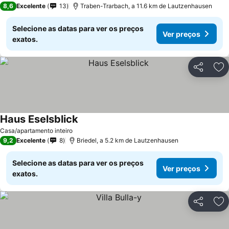
8,6
Excelente
13
Traben-Trarbach, a 11.6 km de Lautzenhausen
Selecione as datas para ver os preços
Ver preços
exatos.
Partilhar
Ad
Haus Eselsblick
Casa/apartamento inteiro
9,2
Excelente
8
Briedel, a 5.2 km de Lautzenhausen
Selecione as datas para ver os preços
Ver preços
exatos.
Partilhar
Ad