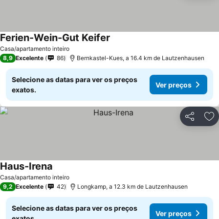
Ferien-Wein-Gut Keifer
Casa/apartamento inteiro
8,9
Excelente
86
Bernkastel-Kues, a 16.4 km de Lautzenhausen
Selecione as datas para ver os preços
Ver preços
exatos.
Partilhar
Ad
Haus-Irena
Casa/apartamento inteiro
9,2
Excelente
42
Longkamp, a 12.3 km de Lautzenhausen
Selecione as datas para ver os preços
Ver preços
exatos.