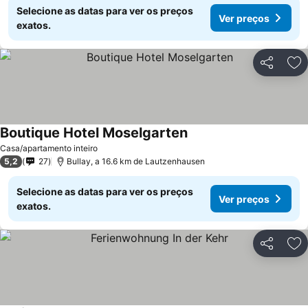
Selecione as datas para ver os preços
Ver preços
exatos.
Partilhar
Ad
Boutique Hotel Moselgarten
Casa/apartamento inteiro
5,2
27
Bullay, a 16.6 km de Lautzenhausen
Selecione as datas para ver os preços
Ver preços
exatos.
Partilhar
Ad