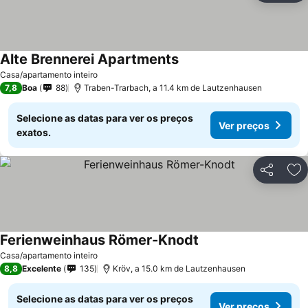
Alte Brennerei Apartments
Casa/apartamento inteiro
7,8
Boa
88
Traben-Trarbach, a 11.4 km de Lautzenhausen
Selecione as datas para ver os preços
Ver preços
exatos.
Partilhar
Ad
Ferienweinhaus Römer-Knodt
Casa/apartamento inteiro
8,8
Excelente
135
Kröv, a 15.0 km de Lautzenhausen
Selecione as datas para ver os preços
Ver preços