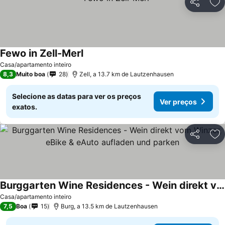
Partilhar
Ad
Fewo in Zell-Merl
Casa/apartamento inteiro
8,3
Muito boa
28
Zell, a 13.7 km de Lautzenhausen
Selecione as datas para ver os preços
Ver preços
exatos.
Partilhar
Ad
Burggarten Wine Residences - Wein direkt vom Winzer, eBike & eAuto aufladen und parken
Casa/apartamento inteiro
7,5
Boa
15
Burg, a 13.5 km de Lautzenhausen