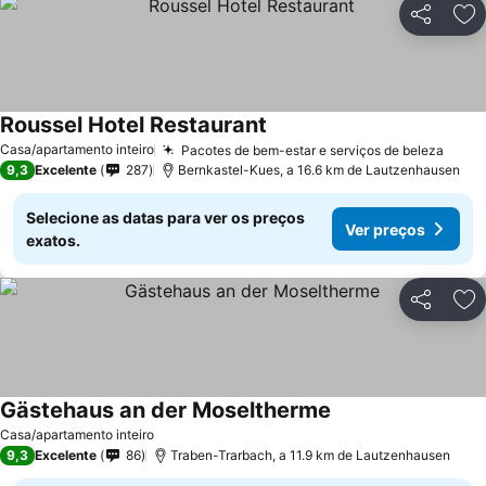
Partilhar
Ad
Roussel Hotel Restaurant
Casa/apartamento inteiro
Pacotes de bem-estar e serviços de beleza
9,3
Excelente
287
Bernkastel-Kues, a 16.6 km de Lautzenhausen
Selecione as datas para ver os preços
Ver preços
exatos.
Partilhar
Ad
Gästehaus an der Moseltherme
Casa/apartamento inteiro
9,3
Excelente
86
Traben-Trarbach, a 11.9 km de Lautzenhausen