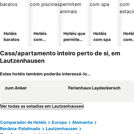
Hotéis
Hotéis
Hotéis que
Hotéis
Hoté
baratos
com
permitem
com spa
com
piscinas
animais
esta
ment
Casa/apartamento inteiro perto de si, em
Lautzenhausen
Estes hotéis também poderão interessá-lo...
zum Anker
Ferienhaus Laydeckersch
Ver todas as estadias em Lautzenhausen
Comparador de Hotéis
Europa
Alemanha
Renânia-Palatinado
Lautzenhausen