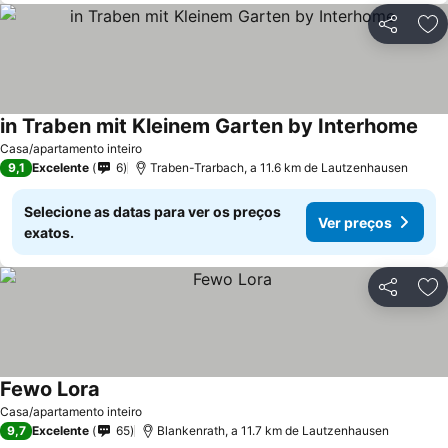
Partilhar
Ad
in Traben mit Kleinem Garten by Interhome
Casa/apartamento inteiro
9,1
Excelente
6
Traben-Trarbach, a 11.6 km de Lautzenhausen
Selecione as datas para ver os preços
Ver preços
exatos.
Partilhar
Ad
Fewo Lora
Casa/apartamento inteiro
9,7
Excelente
65
Blankenrath, a 11.7 km de Lautzenhausen