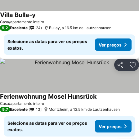
Villa Bulla-y
Casa/apartamento inteiro
9,2
Excelente
24
Bullay, a 16.5 km de Lautzenhausen
Selecione as datas para ver os preços
Ver preços
exatos.
Partilhar
Ad
Ferienwohnung Mosel Hunsrück
Casa/apartamento inteiro
9,7
Excelente
13
Moritzheim, a 12.5 km de Lautzenhausen
Selecione as datas para ver os preços
Ver preços
exatos.