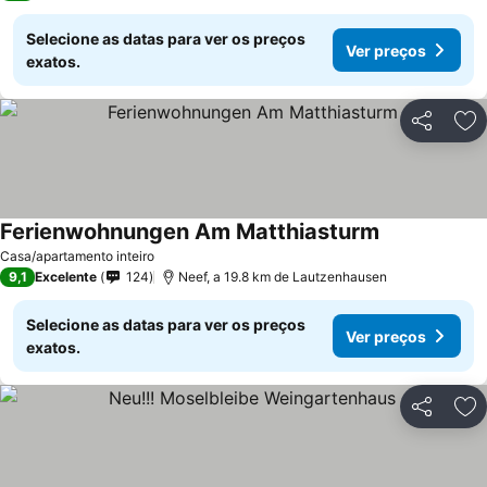
Selecione as datas para ver os preços
Ver preços
exatos.
Partilhar
Ad
Ferienwohnungen Am Matthiasturm
Casa/apartamento inteiro
9,1
Excelente
124
Neef, a 19.8 km de Lautzenhausen
Selecione as datas para ver os preços
Ver preços
exatos.
Partilhar
Ad