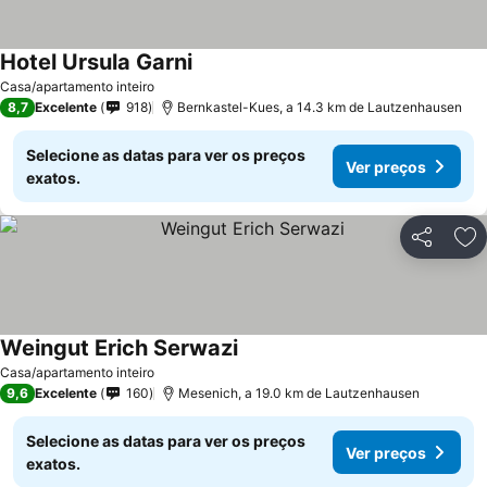
Hotel Ursula Garni
Casa/apartamento inteiro
8,7
Excelente
918
Bernkastel-Kues, a 14.3 km de Lautzenhausen
Selecione as datas para ver os preços
Ver preços
exatos.
Partilhar
Ad
Weingut Erich Serwazi
Casa/apartamento inteiro
9,6
Excelente
160
Mesenich, a 19.0 km de Lautzenhausen
Selecione as datas para ver os preços
Ver preços
exatos.