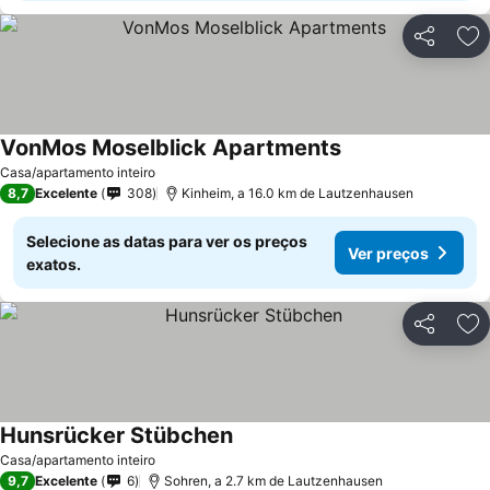
Partilhar
Ad
VonMos Moselblick Apartments
Casa/apartamento inteiro
8,7
Excelente
308
Kinheim, a 16.0 km de Lautzenhausen
Selecione as datas para ver os preços
Ver preços
exatos.
Partilhar
Ad
Hunsrücker Stübchen
Casa/apartamento inteiro
9,7
Excelente
6
Sohren, a 2.7 km de Lautzenhausen