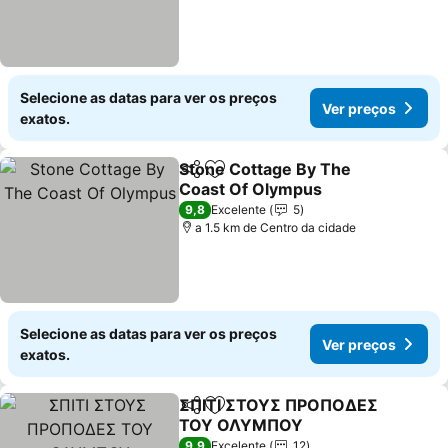
Selecione as datas para ver os preços
Ver preços
exatos.
Stone Cottage By The
Partilhar
Adicionar aos favoritos
Coast Of Olympus
Ver preços
9,8
Excelente
5
a 1.5 km de Centro da cidade
Selecione as datas para ver os preços
Ver preços
exatos.
ΣΠΙΤΙ ΣΤΟΥΣ ΠΡΟΠΟΔΕΣ
Partilhar
Adicionar aos favoritos
ΤΟΥ ΟΛΥΜΠΟΥ
Ver preços
9,9
Excelente
12