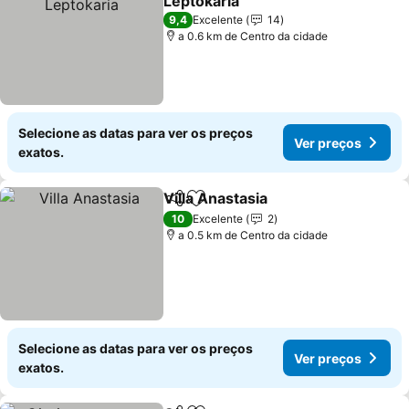
Leptokaria
Ver preços
9,4
Excelente
14
a 0.6 km de Centro da cidade
Selecione as datas para ver os preços
Ver preços
exatos.
Villa Anastasia
Partilhar
Adicionar aos favoritos
Ver preços
10
Excelente
2
a 0.5 km de Centro da cidade
Selecione as datas para ver os preços
Ver preços
exatos.