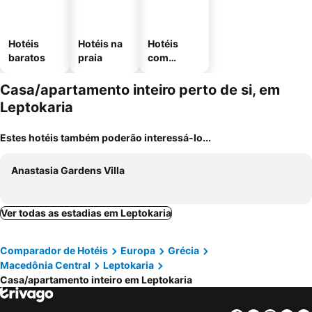
Hotéis
Hotéis na
Hotéis
baratos
praia
com
estaciona
mento
Casa/apartamento inteiro perto de si, em
Leptokaria
Estes hotéis também poderão interessá-lo...
Anastasia Gardens Villa
Ver todas as estadias em Leptokaria
Comparador de Hotéis
Europa
Grécia
Macedônia Central
Leptokaria
Casa/apartamento inteiro em Leptokaria