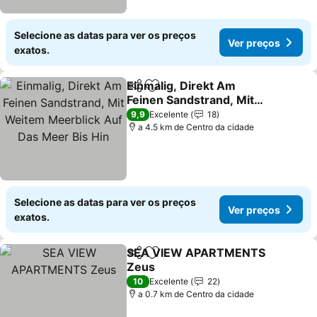
Selecione as datas para ver os preços
Ver preços
exatos.
Einmalig, Direkt Am
Partilhar
Adicionar aos favoritos
Feinen Sandstrand, Mit
Weitem Meerblick Auf
Ver preços
9,9
Excelente
18
Das Meer Bis Hin
a 4.5 km de Centro da cidade
Selecione as datas para ver os preços
Ver preços
exatos.
SEA VIEW APARTMENTS
Partilhar
Adicionar aos favoritos
Zeus
Ver preços
10
Excelente
22
a 0.7 km de Centro da cidade