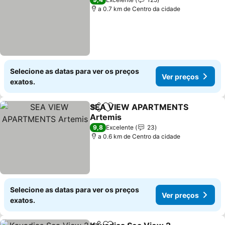
a 0.7 km de Centro da cidade
Selecione as datas para ver os preços
Ver preços
exatos.
SEA VIEW APARTMENTS
Partilhar
Adicionar aos favoritos
Artemis
Ver preços
9,8
Excelente
23
a 0.6 km de Centro da cidade
Selecione as datas para ver os preços
Ver preços
exatos.