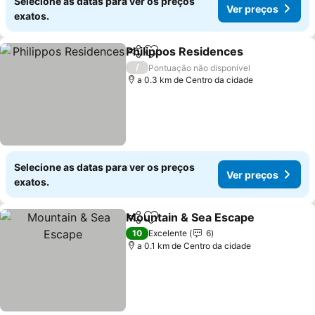
Selecione as datas para ver os preços
Ver preços
exatos.
Philippos Residences
Partilhar
Adicionar aos favoritos
Ver 
/
Pontuação não disponível
a 0.3 km de Centro da cidade
Selecione as datas para ver os preços
Ver preços
exatos.
Mountain & Sea Escape
Partilhar
Adicionar aos favoritos
Ve
10
Excelente
6
a 0.1 km de Centro da cidade