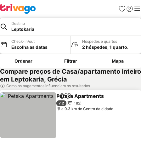
Favoritos
Iniciar
Me
Destino
Leptokaria
Check-in/out
Hóspedes e quartos
Escolha as datas
2 hóspedes, 1 quarto.
Ordenar
Filtrar
Mapa
Compare preços de Casa/apartamento inteiro
em Leptokaria, Grécia
Como os pagamentos influenciam os resultados
Petska Apartments
Partilhar
Adicionar aos favoritos
Ver pr
7,2
182
a 0.3 km de Centro da cidade