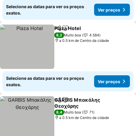
Selecione as datas para ver os preços
Ver preços
exatos.
Plaza Hotel
Partilhar
Adicionar aos favoritos
Ver preços
8,2
Muito boa
4.584
a 0.5 km de Centro da cidade
Selecione as datas para ver os preços
Ver preços
exatos.
GARBIS Μπακάλης
Partilhar
Adicionar aos favoritos
Θεοχάρης
Ver preços
8,4
Muito boa
71
a 0.5 km de Centro da cidade