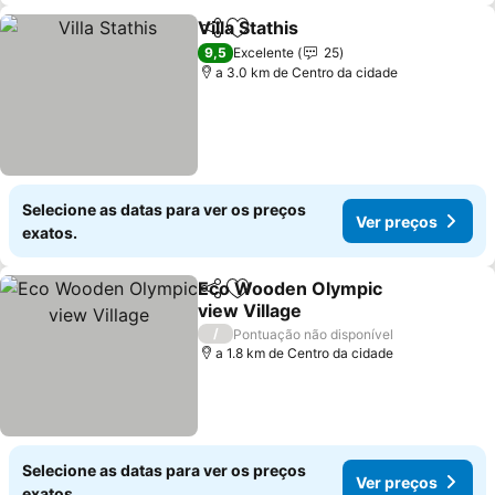
Villa Stathis
Partilhar
Adicionar aos favoritos
Ver preços
9,5
Excelente
25
a 3.0 km de Centro da cidade
Selecione as datas para ver os preços
Ver preços
exatos.
Eco Wooden Olympic
Partilhar
Adicionar aos favoritos
view Village
Ver preços
/
Pontuação não disponível
a 1.8 km de Centro da cidade
Selecione as datas para ver os preços
Ver preços
exatos.