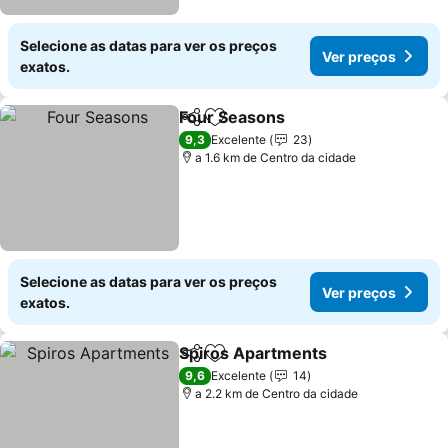
Selecione as datas para ver os preços
Ver preços
exatos.
Four Seasons
Partilhar
Adicionar aos favoritos
Ver preços
9,3
Excelente
23
a 1.6 km de Centro da cidade
Selecione as datas para ver os preços
Ver preços
exatos.
Spiros Apartments
Partilhar
Adicionar aos favoritos
Ver pre
9,6
Excelente
14
a 2.2 km de Centro da cidade