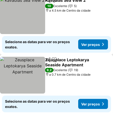
Kavadias Sea View 2
Partilhar
Adicionar aos favoritos
Ver p
10
Excelente
5
a 4.5 km de Centro da cidade
Selecione as datas para ver os preços
Ver preços
exatos.
Zeusplace Leptokarya
Partilhar
Adicionar aos favoritos
Seaside Apartment
Ver preços
9,2
Excelente
19
a 0.7 km de Centro da cidade
Selecione as datas para ver os preços
Ver preços
exatos.