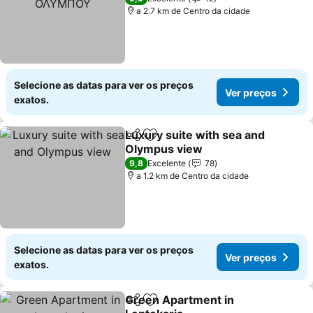
a 2.7 km de Centro da cidade
Selecione as datas para ver os preços
Ver preços
exatos.
Luxury suite with sea and
Partilhar
Adicionar aos favoritos
Olympus view
Ver preços
9,8
Excelente
78
a 1.2 km de Centro da cidade
Selecione as datas para ver os preços
Ver preços
exatos.
Green Apartment in
Partilhar
Adicionar aos favoritos