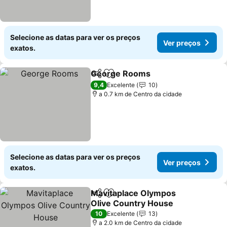
Selecione as datas para ver os preços
Ver preços
exatos.
George Rooms
Partilhar
Adicionar aos favoritos
Ver preços
9,4
Excelente
10
a 0.7 km de Centro da cidade
Selecione as datas para ver os preços
Ver preços
exatos.
Mavitaplace Olympos
Partilhar
Adicionar aos favoritos
Olive Country House
Ver preços
10
Excelente
13
a 2.0 km de Centro da cidade