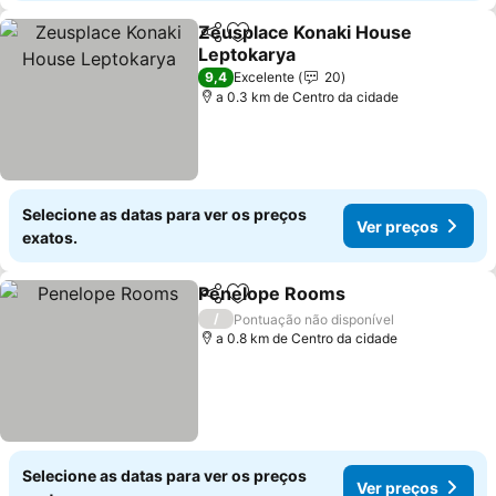
Zeusplace Konaki House
Partilhar
Adicionar aos favoritos
Leptokarya
Ver preços
9,4
Excelente
20
a 0.3 km de Centro da cidade
Selecione as datas para ver os preços
Ver preços
exatos.
Penelope Rooms
Partilhar
Adicionar aos favoritos
Ver preç
/
Pontuação não disponível
a 0.8 km de Centro da cidade
Selecione as datas para ver os preços
Ver preços