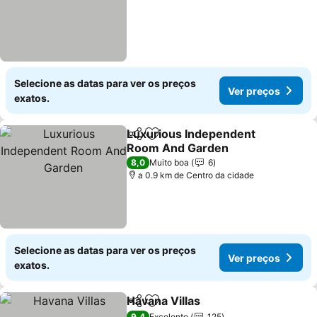
Selecione as datas para ver os preços
Ver preços
exatos.
Luxurious Independent
Partilhar
Adicionar aos favoritos
Room And Garden
Ver preços
8,0
Muito boa
6
a 0.9 km de Centro da cidade
Selecione as datas para ver os preços
Ver preços
exatos.
Havana Villas
Partilhar
Adicionar aos favoritos
Ver preços
9,4
Excelente
125