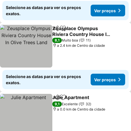
Selecione as datas para ver os preços
Ver preços
exatos.
Zeusplace Olympus
Partilhar
Adicionar aos favoritos
Riviera Country House In
Olive Trees Land
Ver preços
8,1
Muito boa
11
a 2.4 km de Centro da cidade
Selecione as datas para ver os preços
Ver preços
exatos.
Julie Apartment
Partilhar
Adicionar aos favoritos
Ver preço
9,1
Excelente
32
a 0.0 km de Centro da cidade