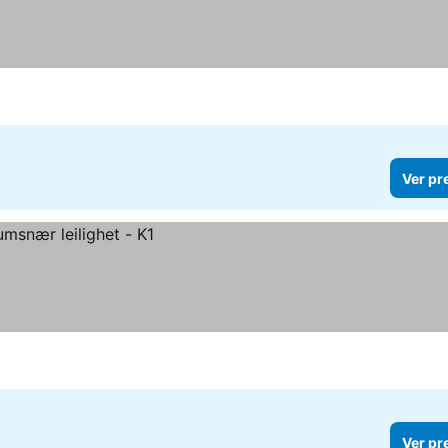
Ver pr
Ver pr