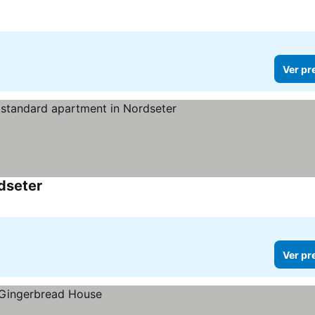
Ver pr
dseter
Ver preços
Ver pr