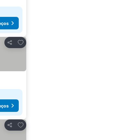
eços
Adicionar aos favoritos
Partilhar
eços
Adicionar aos favoritos
Partilhar