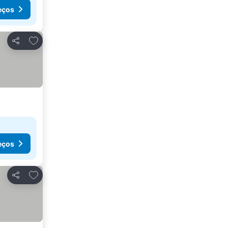
eços
Adicionar aos favoritos
Partilhar
eços
Adicionar aos favoritos
Partilhar