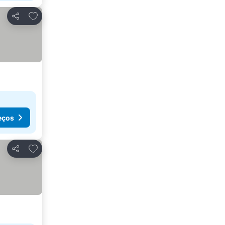
Adicionar aos favoritos
Partilhar
eços
Adicionar aos favoritos
Partilhar