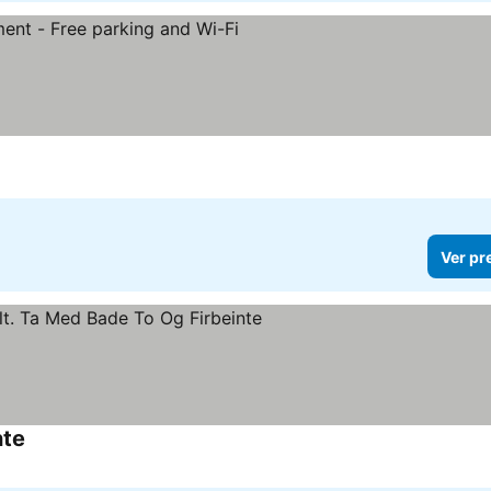
 preços
Ver pr
nte
Ver preços