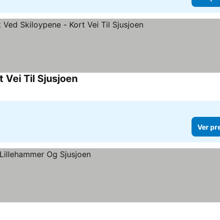
t Vei Til Sjusjoen
Ver preços
Ver pr