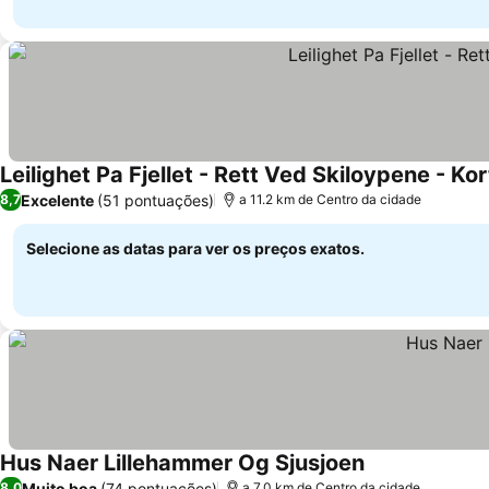
Leilighet Pa Fjellet - Rett Ved Skiloypene - Kor
Excelente
(51 pontuações)
8,7
a 11.2 km de Centro da cidade
Selecione as datas para ver os preços exatos.
Hus Naer Lillehammer Og Sjusjoen
Ver preços
Muito boa
(74 pontuações)
8,0
a 7.0 km de Centro da cidade