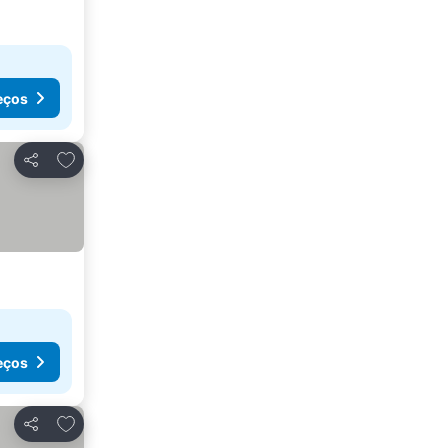
eços
Adicionar aos favoritos
Partilhar
eços
Adicionar aos favoritos
Partilhar