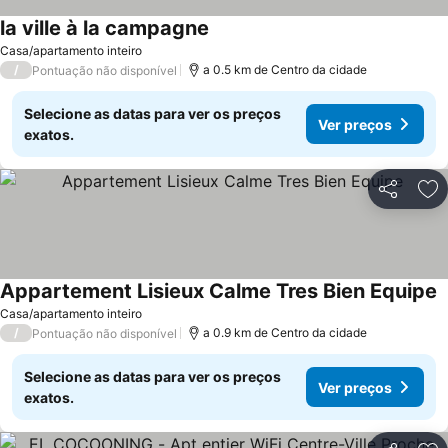
la ville à la campagne
Ver preços
Casa/apartamento inteiro
/
a 0.5 km de Centro da cidade
Pontuação não disponível
Selecione as datas para ver os preços
Ver preços
exatos.
Partilhar
Ad
Appartement Lisieux Calme Tres Bien Equipe
V
Casa/apartamento inteiro
/
a 0.9 km de Centro da cidade
Pontuação não disponível
Selecione as datas para ver os preços
Ver preços
exatos.