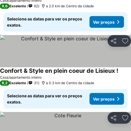
Casa/apartamento inteiro
9,6
Excelente
62
a 2.0 km de Centro da cidade
Selecione as datas para ver os preços
Ver preços
exatos.
Partilhar
Ad
Confort & Style en plein coeur de Lisieux !
Ver p
Casa/apartamento inteiro
9,2
Excelente
31
a 0.3 km de Centro da cidade
Selecione as datas para ver os preços
Ver preços
exatos.
Partilhar
Ad