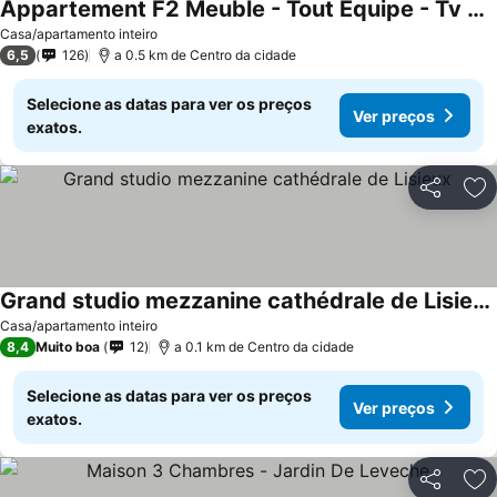
Appartement F2 Meuble - Tout Equipe - Tv Netflix - 4 Personnes
Ver preços
Casa/apartamento inteiro
6,5
126
a 0.5 km de Centro da cidade
Selecione as datas para ver os preços
Ver preços
exatos.
Partilhar
Ad
Grand studio mezzanine cathédrale de Lisieux
Ver preços
Casa/apartamento inteiro
8,4
Muito boa
12
a 0.1 km de Centro da cidade
Selecione as datas para ver os preços
Ver preços
exatos.
Partilhar
Ad