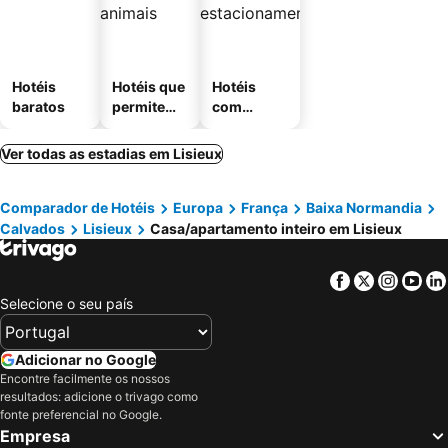
Hotéis
Hotéis que
Hotéis
baratos
permitem
com
animais
estaciona
mento
Ver todas as estadias em Lisieux
Comparador de Hotéis
Europa
França
Baixa Normandia
Calvados
Lisieux
Casa/apartamento inteiro em Lisieux
Facebook
Twitter
Insta
Yo
Selecione o seu país
Adicionar no Google
Encontre facilmente os nossos
resultados: adicione o trivago como
fonte preferencial no Google.
Empresa