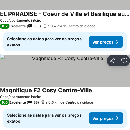
EL PARADISE - Coeur de Ville et Basilique au Balcon
Ver preços
Casa/apartamento inteiro
8,7
Excelente
163
a 0.4 km de Centro da cidade
Selecione as datas para ver os preços
Ver preços
exatos.
Partilhar
Ad
Magnifique F2 Cosy Centre-Ville
Ver preços
Casa/apartamento inteiro
9,0
Excelente
88
a 0.6 km de Centro da cidade
Selecione as datas para ver os preços
Ver preços
exatos.