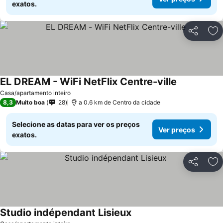
exatos.
Partilhar
Ad
EL DREAM - WiFi NetFlix Centre-ville
Ver preços
Casa/apartamento inteiro
8,3
Muito boa
28
a 0.6 km de Centro da cidade
Selecione as datas para ver os preços
Ver preços
exatos.
Partilhar
Ad
Studio indépendant Lisieux
Ver preços