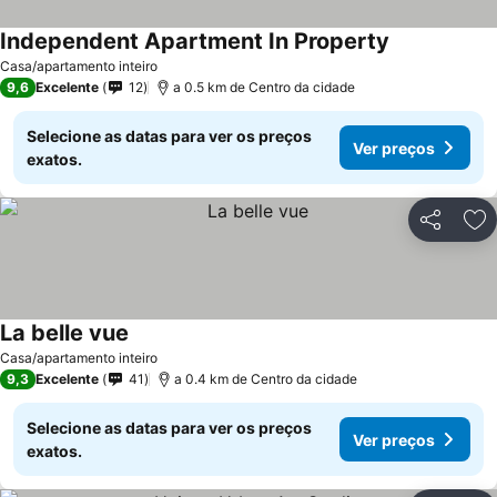
Independent Apartment In Property
Ver preços
Casa/apartamento inteiro
9,6
Excelente
12
a 0.5 km de Centro da cidade
Selecione as datas para ver os preços
Ver preços
exatos.
Partilhar
Ad
La belle vue
Ver preços
Casa/apartamento inteiro
9,3
Excelente
41
a 0.4 km de Centro da cidade
Selecione as datas para ver os preços
Ver preços
exatos.