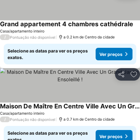
Grand appartement 4 chambres cathédrale
Ve
Casa/apartamento inteiro
/
a 0.2 km de Centro da cidade
Pontuação não disponível
Selecione as datas para ver os preços
Ver preços
exatos.
Partilhar
Ad
Maison De Maître En Centre Ville Avec Un Grand Jardin Ensoleillé !
Ver preços
Casa/apartamento inteiro
/
a 0.7 km de Centro da cidade
Pontuação não disponível
Selecione as datas para ver os preços
Ver preços
exatos.