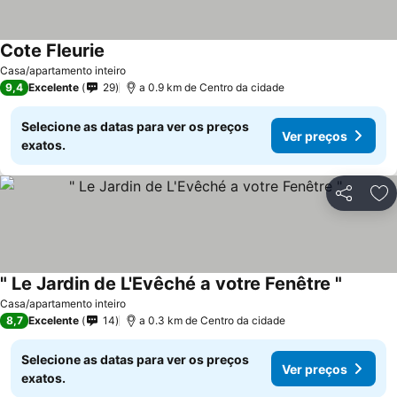
Cote Fleurie
Ver preços
Casa/apartamento inteiro
9,4
Excelente
29
a 0.9 km de Centro da cidade
Selecione as datas para ver os preços
Ver preços
exatos.
Partilhar
Ad
" Le Jardin de L'Evêché a votre Fenêtre "
Ver pre
Casa/apartamento inteiro
8,7
Excelente
14
a 0.3 km de Centro da cidade
Selecione as datas para ver os preços
Ver preços
exatos.