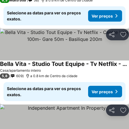
8,3
Muito boa
58
a 0.6 km de Centro da cidade
Selecione as datas para ver os preços
Ver preços
exatos.
Partilhar
Ad
Bella Vita - Studio Tout Equipe - Tv Netflix - Centre Ville 100m- Gare 50m - Basilique 200m
Ver preços
Casa/apartamento inteiro
5,8
609
a 0.8 km de Centro da cidade
Selecione as datas para ver os preços
Ver preços
exatos.
Partilhar
Ad