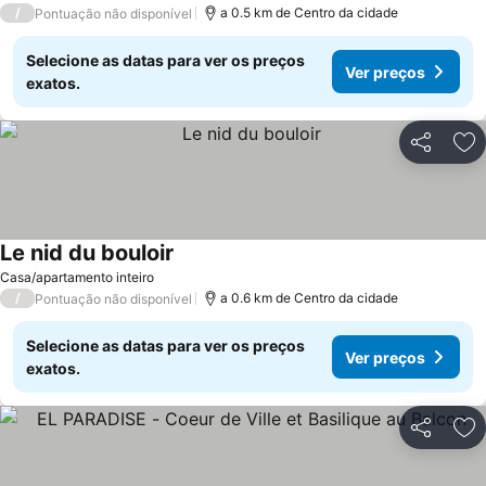
/
a 0.5 km de Centro da cidade
Pontuação não disponível
Selecione as datas para ver os preços
Ver preços
exatos.
Partilhar
Ad
Le nid du bouloir
Ver preços
Casa/apartamento inteiro
/
a 0.6 km de Centro da cidade
Pontuação não disponível
Selecione as datas para ver os preços
Ver preços
exatos.
Partilhar
Ad