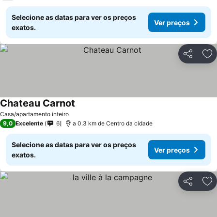
Selecione as datas para ver os preços
Ver preços
exatos.
Partilhar
Ad
Chateau Carnot
Ver preços
Casa/apartamento inteiro
9,0
Excelente
6
a 0.3 km de Centro da cidade
Selecione as datas para ver os preços
Ver preços
exatos.
Partilhar
Ad