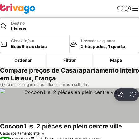
Favoritos
Iniciar
Me
Destino
Lisieux
Check-in/out
Hóspedes e quartos
Escolha as datas
2 hóspedes, 1 quarto.
Ordenar
Filtrar
Mapa
Compare preços de Casa/apartamento inteiro
em Lisieux, França
Como os pagamentos influenciam os resultados
Partilhar
Ad
Cocoon’Lis, 2 pièces en plein centre ville
Ver pr
Casa/apartamento inteiro