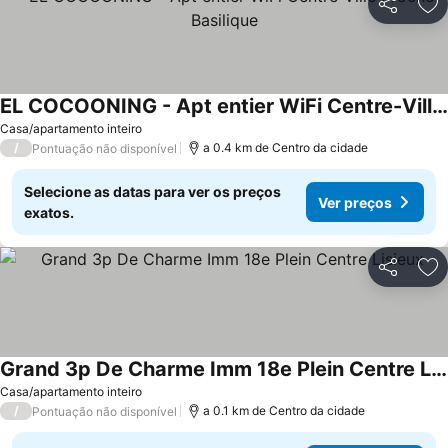
Partilhar
Ad
EL COCOONING - Apt entier WiFi Centre-Ville Proche Basilique
Ver preços
Casa/apartamento inteiro
/
a 0.4 km de Centro da cidade
Pontuação não disponível
Selecione as datas para ver os preços
Ver preços
exatos.
Partilhar
Ad
Grand 3p De Charme Imm 18e Plein Centre Lisieux
Ver preços
Casa/apartamento inteiro
/
a 0.1 km de Centro da cidade
Pontuação não disponível