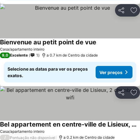
Partilhar
Ad
Bienvenue au petit point de vue
Ver preços
Casa/apartamento inteiro
9,0
Excelente
1
a 0.7 km de Centro da cidade
Selecione as datas para ver os preços
Ver preços
exatos.
Partilhar
Ad
Bel appartement en centre-ville de Lisieux, 2 chambres, wifi
Ver preços
Casa/apartamento inteiro
/
a 0.2 km de Centro da cidade
Pontuação não disponível