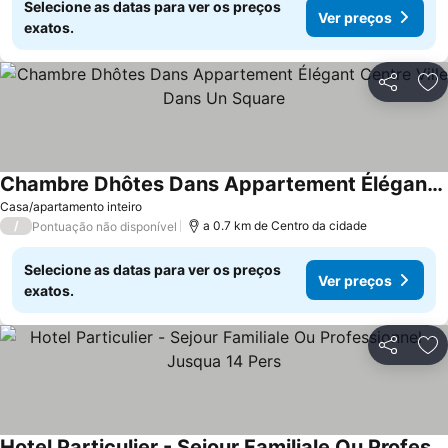
Selecione as datas para ver os preços
Ver preços
exatos.
Partilhar
Ad
Chambre Dhôtes Dans Appartement Élégant Centre Ville Dans Un Square
Ver preços
Casa/apartamento inteiro
/
a 0.7 km de Centro da cidade
Pontuação não disponível
Selecione as datas para ver os preços
Ver preços
exatos.
Partilhar
Ad
Hotel Particulier - Sejour Familiale Ou Professionnel - Jusqua 14 Pers