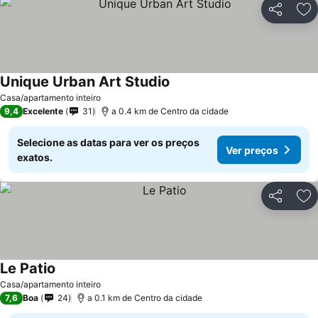
Partilhar
Ad
Unique Urban Art Studio
Ver preços
Casa/apartamento inteiro
9,4
Excelente
31
a 0.4 km de Centro da cidade
Selecione as datas para ver os preços
Ver preços
exatos.
Partilhar
Ad
Le Patio
Ver preços
Casa/apartamento inteiro
7,6
Boa
24
a 0.1 km de Centro da cidade