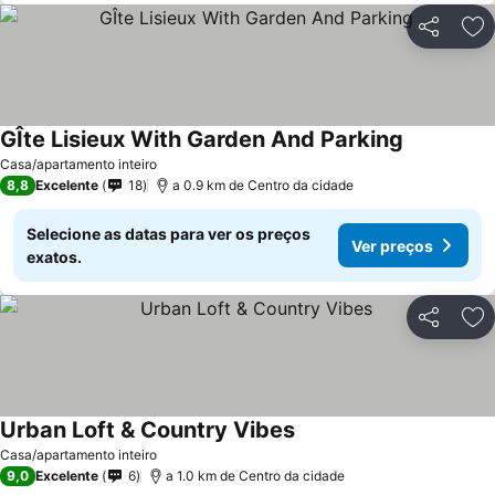
Partilhar
Ad
GÎte Lisieux With Garden And Parking
Ver preços
Casa/apartamento inteiro
8,8
Excelente
18
a 0.9 km de Centro da cidade
Selecione as datas para ver os preços
Ver preços
exatos.
Partilhar
Ad
Urban Loft & Country Vibes
Ver preços
Casa/apartamento inteiro
9,0
Excelente
6
a 1.0 km de Centro da cidade