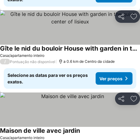
Partilhar
Ad
Gîte le nid du bouloir House with garden in the quiet center of lisieux
Ver preços
Casa/apartamento inteiro
/
a 0.6 km de Centro da cidade
Pontuação não disponível
Selecione as datas para ver os preços
Ver preços
exatos.
Partilhar
Ad
Maison de ville avec jardin
Ver preços
Casa/apartamento inteiro