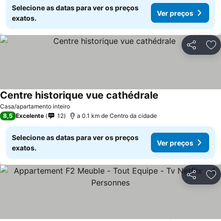
Selecione as datas para ver os preços
Ver preços
exatos.
Partilhar
Ad
Centre historique vue cathédrale
Ver preços
Casa/apartamento inteiro
8,5
Excelente
12
a 0.1 km de Centro da cidade
Selecione as datas para ver os preços
Ver preços
exatos.
Partilhar
Ad