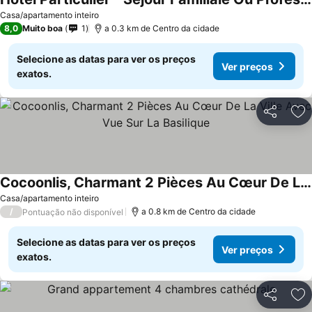
Ver preços
Casa/apartamento inteiro
8,0
Muito boa
1
a 0.3 km de Centro da cidade
Selecione as datas para ver os preços
Ver preços
exatos.
Partilhar
Ad
Cocoonlis, Charmant 2 Pièces Au Cœur De La Ville Avec Vue Sur La Basilique
Ver preços
Casa/apartamento inteiro
/
a 0.8 km de Centro da cidade
Pontuação não disponível
Selecione as datas para ver os preços
Ver preços
exatos.
Partilhar
Ad