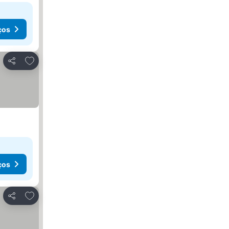
ços
Adicionar aos favoritos
Partilhar
ços
Adicionar aos favoritos
Partilhar