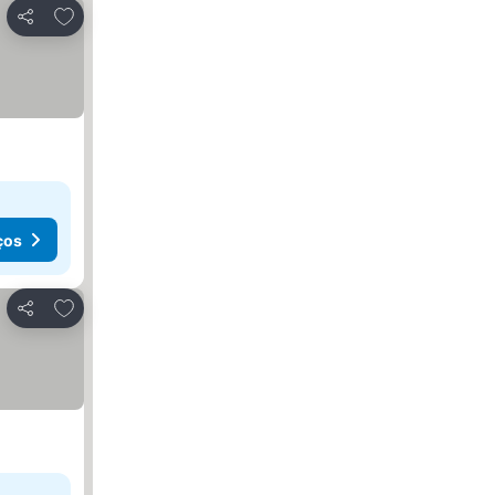
Adicionar aos favoritos
Partilhar
ços
Adicionar aos favoritos
Partilhar