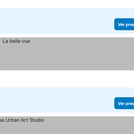
Ver pre
Ver pre