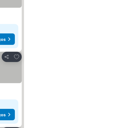
ços
Adicionar aos favoritos
Partilhar
ços