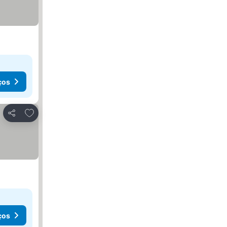
ços
Adicionar aos favoritos
Partilhar
ços