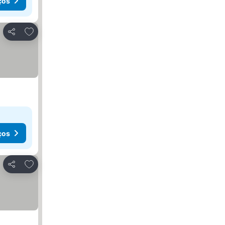
ços
Adicionar aos favoritos
Partilhar
er preços
ços
Adicionar aos favoritos
Partilhar