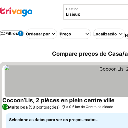
Destino
Filtros
1
Ordenar por
Preço
Localização
H
Compare preços de Casa/ap
Cocoon’Lis, 2 pièces en plein centre ville
Ver p
Muito boa
(58 pontuações)
8,3
a 0.6 km de Centro da cidade
Selecione as datas para ver os preços exatos.