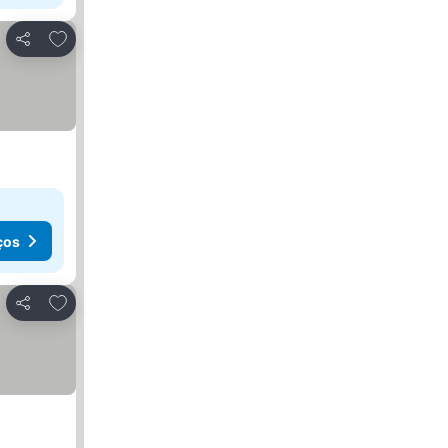
Adicionar aos favoritos
Partilhar
ços
Adicionar aos favoritos
Partilhar