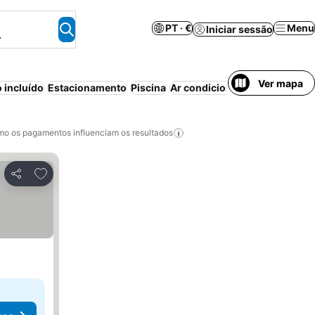
PT · €
Menu
Iniciar sessão
.
Ver mapa
 incluído
Estacionamento
Piscina
Ar condicionado
Animais per
o os pagamentos influenciam os resultados
Adicionar aos favoritos
Partilhar