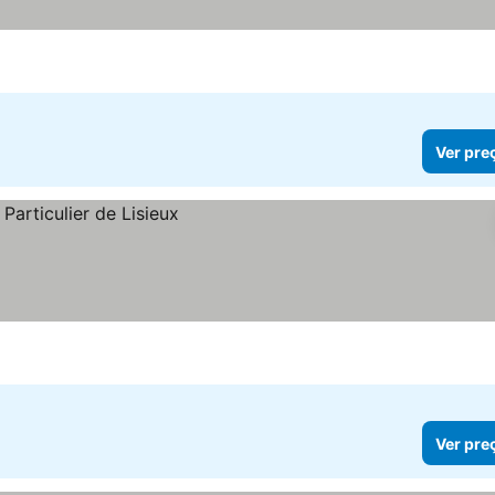
reços
Ver pre
Ver pre