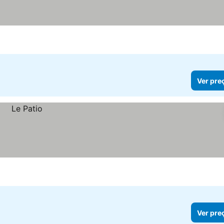
Ver pre
Ver pre