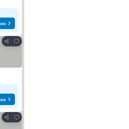
ços
Adicionar aos favoritos
Partilhar
ços
Adicionar aos favoritos
Partilhar