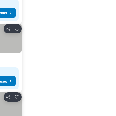
eços
Adicionar aos favoritos
Partilhar
eços
Adicionar aos favoritos
Partilhar