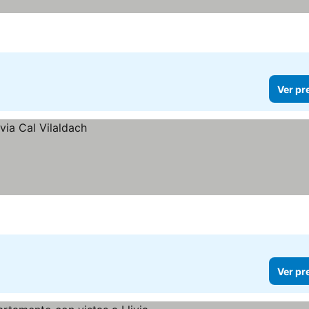
Ver pr
Ver pr