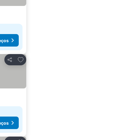
eços
Adicionar aos favoritos
Partilhar
eços