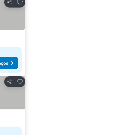
Adicionar aos favoritos
Partilhar
eços
Adicionar aos favoritos
Partilhar