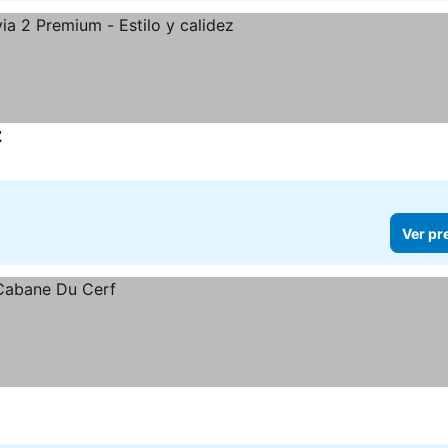
z
Ver pr