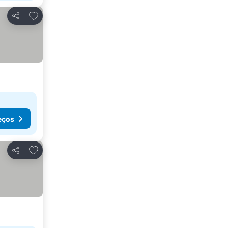
Adicionar aos favoritos
Partilhar
eços
Adicionar aos favoritos
Partilhar