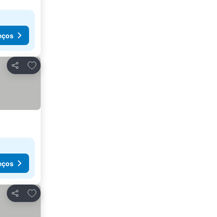
eços
Adicionar aos favoritos
Partilhar
eços
Adicionar aos favoritos
Partilhar