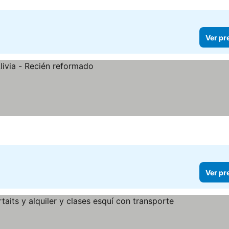
Ver pr
Ver pr