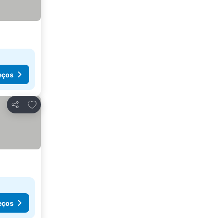
eços
Adicionar aos favoritos
Partilhar
eços