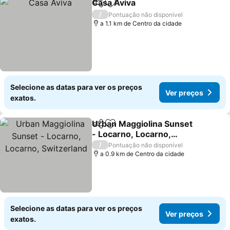
Casa Aviva
Partilhar
Adicionar aos favoritos
/
Pontuação não disponível
a 1.1 km de Centro da cidade
Selecione as datas para ver os preços
Ver preços
exatos.
Urban Maggiolina Sunset
Partilhar
Adicionar aos favoritos
- Locarno, Locarno,
Switzerland
/
Pontuação não disponível
a 0.9 km de Centro da cidade
Selecione as datas para ver os preços
Ver preços
exatos.