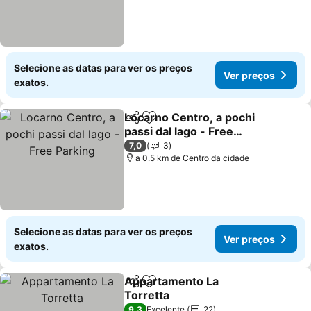
Selecione as datas para ver os preços
Ver preços
exatos.
Locarno Centro, a pochi
Partilhar
Adicionar aos favoritos
passi dal lago - Free
Parking
7,0
3
a 0.5 km de Centro da cidade
Selecione as datas para ver os preços
Ver preços
exatos.
Appartamento La
Partilhar
Adicionar aos favoritos
Torretta
9,3
Excelente
22