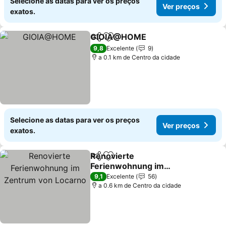
Selecione as datas para ver os preços
Ver preços
exatos.
GIOIA@HOME
Partilhar
Adicionar aos favoritos
9,8
Excelente
9
a 0.1 km de Centro da cidade
Selecione as datas para ver os preços
Ver preços
exatos.
Renovierte
Partilhar
Adicionar aos favoritos
Ferienwohnung im
Zentrum von Locarno
9,1
Excelente
56
a 0.6 km de Centro da cidade