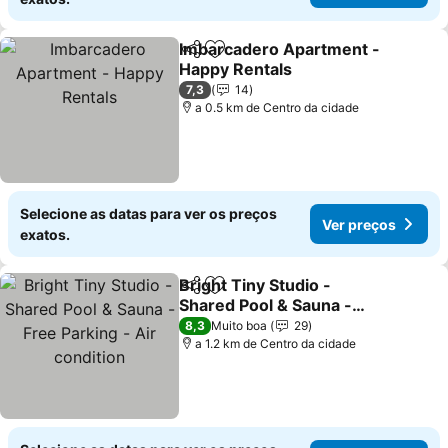
Imbarcadero Apartment -
Partilhar
Adicionar aos favoritos
Happy Rentals
7,3
14
a 0.5 km de Centro da cidade
Selecione as datas para ver os preços
Ver preços
exatos.
Bright Tiny Studio -
Partilhar
Adicionar aos favoritos
Shared Pool & Sauna -
Free Parking - Air
8,3
Muito boa
29
condition
a 1.2 km de Centro da cidade