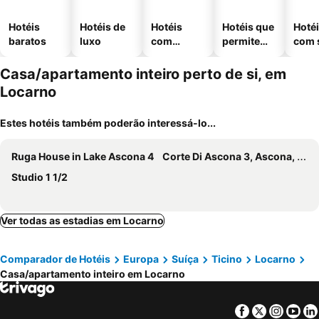
Hotéis
Hotéis de
Hotéis
Hotéis que
Hoté
baratos
luxo
com
permitem
com 
piscinas
animais
Casa/apartamento inteiro perto de si, em
Locarno
Estes hotéis também poderão interessá-lo...
Ruga House in Lake Ascona 4
Corte Di Ascona 3, Ascona, Switzerland
Studio 1 1/2
Ver todas as estadias em Locarno
Comparador de Hotéis
Europa
Suíça
Ticino
Locarno
Casa/apartamento inteiro em Locarno
Facebook
Twitter
Insta
Yo