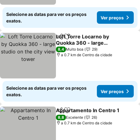
Selecione as datas para ver os preços
Ver preços
exatos.
Loft Torre Locarno by
Partilhar
Adicionar aos favoritos
Quokka 360 - large
studio on the city view
8,4
Muito boa
29
tower
a 0.7 km de Centro da cidade
Selecione as datas para ver os preços
Ver preços
exatos.
Appartamento In Centro 1
Partilhar
Adicionar aos favoritos
8,8
Excelente
26
a 0.7 km de Centro da cidade