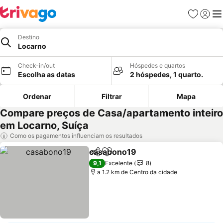
Favoritos
Iniciar
Me
Destino
Locarno
Check-in/out
Hóspedes e quartos
Escolha as datas
2 hóspedes, 1 quarto.
Ordenar
Filtrar
Mapa
Compare preços de Casa/apartamento inteiro
em Locarno, Suíça
Como os pagamentos influenciam os resultados
casabono19
Partilhar
Adicionar aos favoritos
9,1
Excelente
8
a 1.2 km de Centro da cidade