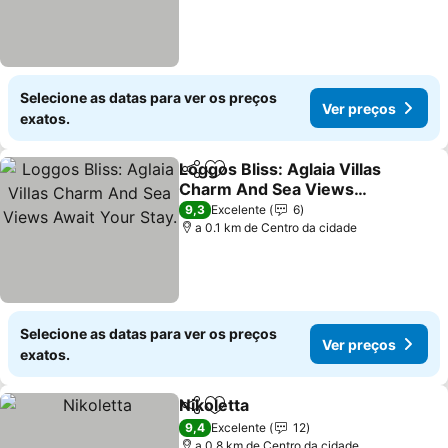
Selecione as datas para ver os preços
Ver preços
exatos.
Loggos Bliss: Aglaia Villas
Partilhar
Adicionar aos favoritos
Charm And Sea Views
Await Your Stay.
9,3
Excelente
6
a 0.1 km de Centro da cidade
Selecione as datas para ver os preços
Ver preços
exatos.
Nikoletta
Partilhar
Adicionar aos favoritos
9,4
Excelente
12
a 0.8 km de Centro da cidade