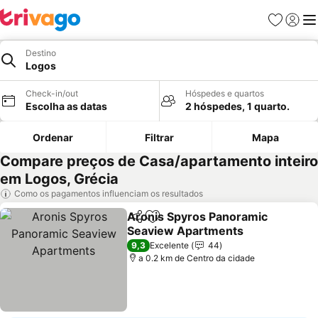
Favoritos
Iniciar
Me
Destino
Logos
Check-in/out
Hóspedes e quartos
Escolha as datas
2 hóspedes, 1 quarto.
Ordenar
Filtrar
Mapa
Compare preços de Casa/apartamento inteiro
em Logos, Grécia
Como os pagamentos influenciam os resultados
Aronis Spyros Panoramic
Partilhar
Adicionar aos favoritos
Seaview Apartments
9,3
Excelente
44
a 0.2 km de Centro da cidade