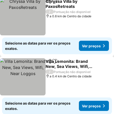
Chryssa Villa by
Partilhar
Adicionar aos favoritos
PaxosRetreats
/
Pontuação não disponível
a 0.6 km de Centro da cidade
Selecione as datas para ver os preços
Ver preços
exatos.
Villa Lemonita: Brand
Partilhar
Adicionar aos favoritos
New, Sea Views, Wifi,
Near Loggos
/
Pontuação não disponível
a 0.4 km de Centro da cidade
Selecione as datas para ver os preços
Ver preços
exatos.