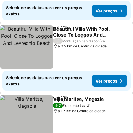
Selecione as datas para ver os preços
Ver preços
exatos.
Beautiful Villa With Pool,
Partilhar
Adicionar aos favoritos
Close To Loggos And
Levrechio Beach
/
Pontuação não disponível
a 0.2 km de Centro da cidade
Selecione as datas para ver os preços
Ver preços
exatos.
Villa Maritsa, Magazia
Partilhar
Adicionar aos favoritos
9,7
Excelente
3
a 1.7 km de Centro da cidade