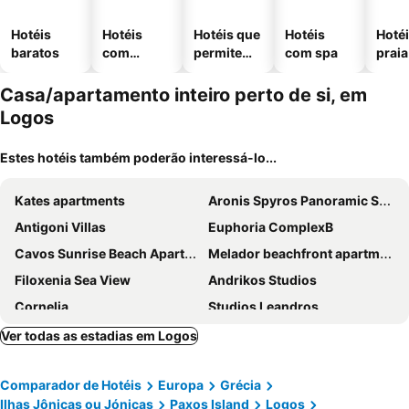
Hotéis
Hotéis
Hotéis que
Hotéis
Hotéi
baratos
com
permitem
com spa
praia
piscinas
animais
Casa/apartamento inteiro perto de si, em
Logos
Estes hotéis também poderão interessá-lo...
Kates apartments
Aronis Spyros Panoramic Seaview Rooms
Antigoni Villas
Euphoria ComplexB
Cavos Sunrise Beach Apartments
Melador beachfront apartments
Filoxenia Sea View
Andrikos Studios
Cornelia
Studios Leandros
Villa Elaia Suites & Apartments No.3
Liokorni Village
Ver todas as estadias em Logos
Marcos Apartment
Avra
Comparador de Hotéis
Europa
Grécia
Three Seasons
Ilhas Jônicas ou Jónicas
Paxos Island
Logos