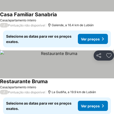
Casa Familiar Sanabria
Ver preços
Casa/apartamento inteiro
/
Galende, a 16.4 km de Lubián
Pontuação não disponível
Selecione as datas para ver os preços
Ver preços
exatos.
Partilhar
Ad
Restaurante Bruma
Ver preços
Casa/apartamento inteiro
/
La Gudiña, a 19.9 km de Lubián
Pontuação não disponível
Selecione as datas para ver os preços
Ver preços
exatos.