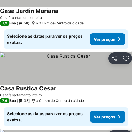
Casa Jardin Mariana
Ver preços
Casa/apartamento inteiro
7,9
Boa
58
a 0.1 km de Centro da cidade
Selecione as datas para ver os preços
Ver preços
exatos.
Partilhar
Ad
Casa Rustica Cesar
Ver preços
Casa/apartamento inteiro
7,6
Boa
38
a 0.1 km de Centro da cidade
Selecione as datas para ver os preços
Ver preços
exatos.