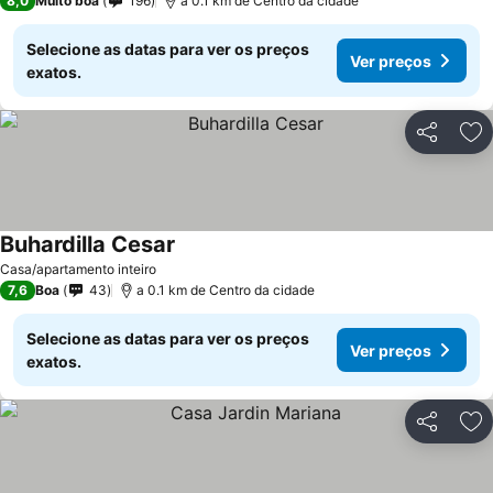
8,0
Muito boa
196
a 0.1 km de Centro da cidade
Selecione as datas para ver os preços
Ver preços
exatos.
Partilhar
Ad
Buhardilla Cesar
Ver preços
Casa/apartamento inteiro
7,6
Boa
43
a 0.1 km de Centro da cidade
Selecione as datas para ver os preços
Ver preços
exatos.
Partilhar
Ad