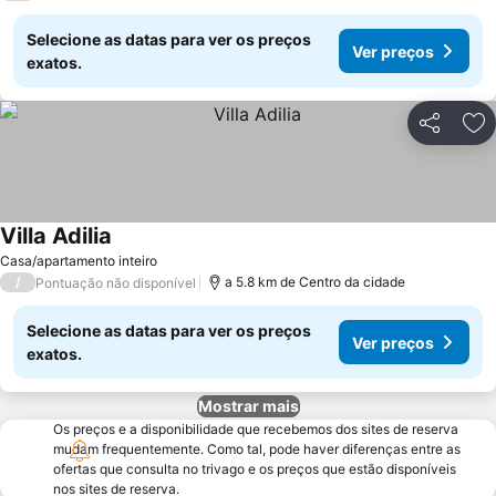
Selecione as datas para ver os preços
Ver preços
exatos.
Partilhar
Ad
Villa Adilia
Ver preços
Casa/apartamento inteiro
/
a 5.8 km de Centro da cidade
Pontuação não disponível
Selecione as datas para ver os preços
Ver preços
exatos.
Mostrar mais
Os preços e a disponibilidade que recebemos dos sites de reserva
mudam frequentemente. Como tal, pode haver diferenças entre as
ofertas que consulta no trivago e os preços que estão disponíveis
nos sites de reserva.