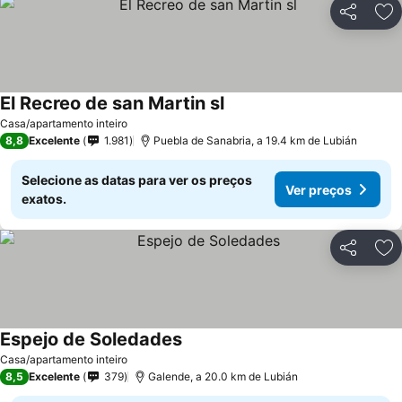
Partilhar
Ad
El Recreo de san Martin sl
Ver preços
Casa/apartamento inteiro
8,8
Excelente
1.981
Puebla de Sanabria, a 19.4 km de Lubián
Selecione as datas para ver os preços
Ver preços
exatos.
Partilhar
Ad
Espejo de Soledades
Ver preços
Casa/apartamento inteiro
8,5
Excelente
379
Galende, a 20.0 km de Lubián