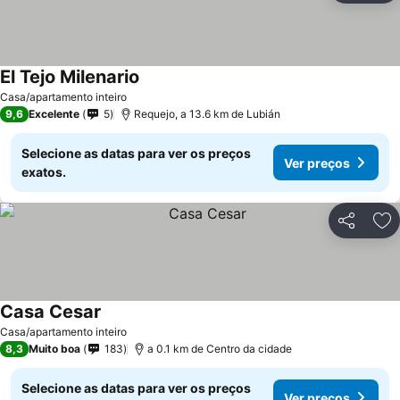
El Tejo Milenario
Ver preços
Casa/apartamento inteiro
9,6
Excelente
5
Requejo, a 13.6 km de Lubián
Selecione as datas para ver os preços
Ver preços
exatos.
Partilhar
Ad
Casa Cesar
Ver preços
Casa/apartamento inteiro
8,3
Muito boa
183
a 0.1 km de Centro da cidade
Selecione as datas para ver os preços
Ver preços