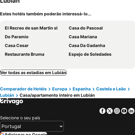
Lubián
Estes hotéis também poderão interessá-lo...
El Recreo de san Martin sl
Casa do Pascoal
Do Paramio
Casa Mariana
Casa Cesar
Casa Da Gadanha
Restaurante Bruma
Espejo de Soledades
Ver todas as estadias em Lubián
Comparador de Hotéis
Europa
Espanha
Castela e Leão
Lubián
Casa/apartamento inteiro em Lubián
Facebook
Twitter
Insta
Yo
Selecione o seu país
Adicionar no Google