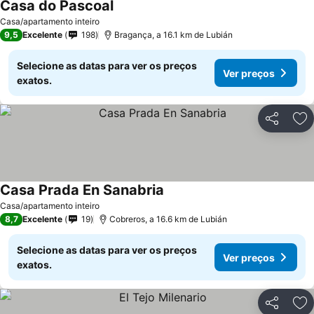
Casa do Pascoal
Ver preços
Casa/apartamento inteiro
9,5
Excelente
198
Bragança, a 16.1 km de Lubián
Selecione as datas para ver os preços
Ver preços
exatos.
Partilhar
Ad
Casa Prada En Sanabria
Ver preços
Casa/apartamento inteiro
8,7
Excelente
19
Cobreros, a 16.6 km de Lubián
Selecione as datas para ver os preços
Ver preços
exatos.
Partilhar
Ad