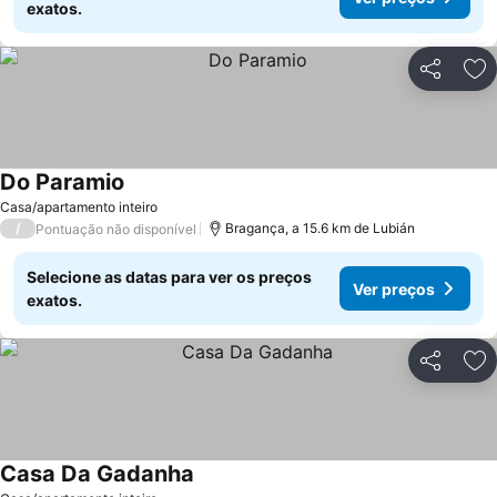
exatos.
Partilhar
Ad
Do Paramio
Ver preços
Casa/apartamento inteiro
/
Bragança, a 15.6 km de Lubián
Pontuação não disponível
Selecione as datas para ver os preços
Ver preços
exatos.
Partilhar
Ad
Casa Da Gadanha
Ver preços