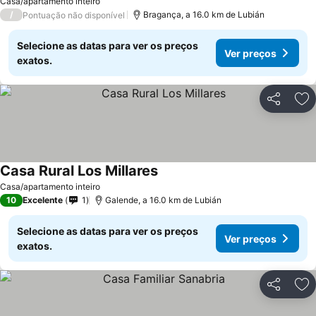
Casa/apartamento inteiro
/
Bragança, a 16.0 km de Lubián
Pontuação não disponível
Selecione as datas para ver os preços
Ver preços
exatos.
Partilhar
Ad
Casa Rural Los Millares
Ver preços
Casa/apartamento inteiro
10
Excelente
1
Galende, a 16.0 km de Lubián
Selecione as datas para ver os preços
Ver preços
exatos.
Partilhar
Ad