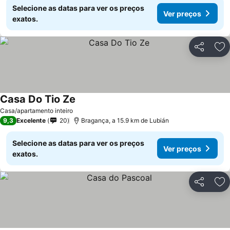
Selecione as datas para ver os preços
Ver preços
exatos.
Partilhar
Ad
Casa Do Tio Ze
Ver preços
Casa/apartamento inteiro
9,3
Excelente
20
Bragança, a 15.9 km de Lubián
Selecione as datas para ver os preços
Ver preços
exatos.
Partilhar
Ad