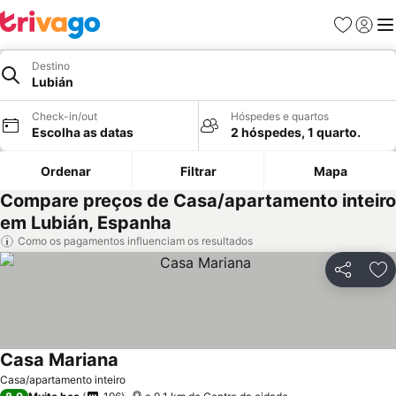
Favoritos
Iniciar
Me
Destino
Lubián
Check-in/out
Hóspedes e quartos
Escolha as datas
2 hóspedes, 1 quarto.
Ordenar
Filtrar
Mapa
Compare preços de Casa/apartamento inteiro
em Lubián, Espanha
Como os pagamentos influenciam os resultados
Partilhar
Ad
Casa Mariana
Ver preços
Casa/apartamento inteiro