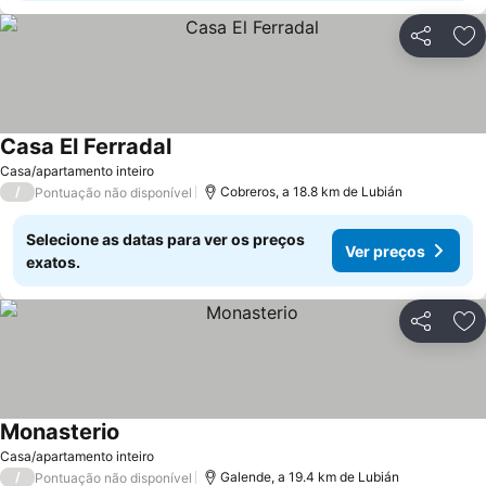
Partilhar
Ad
Casa El Ferradal
Ver preços
Casa/apartamento inteiro
/
Cobreros, a 18.8 km de Lubián
Pontuação não disponível
Selecione as datas para ver os preços
Ver preços
exatos.
Partilhar
Ad
Monasterio
Ver preços
Casa/apartamento inteiro
/
Galende, a 19.4 km de Lubián
Pontuação não disponível