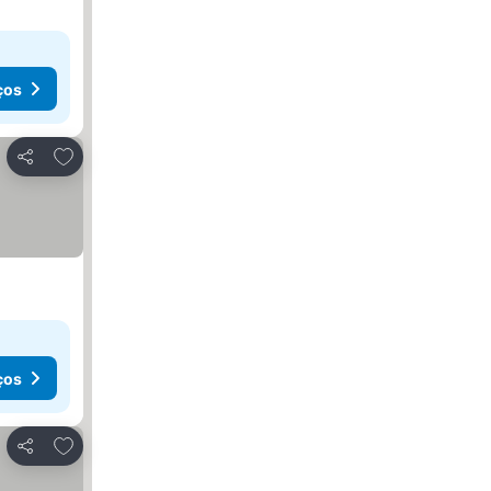
ços
Adicionar aos favoritos
Partilhar
ços
Adicionar aos favoritos
Partilhar