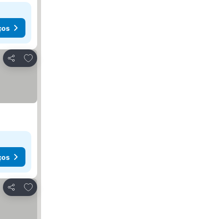
ços
Adicionar aos favoritos
Partilhar
ços
Adicionar aos favoritos
Partilhar