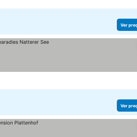
Ver pre
Ver pre