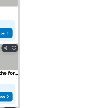
ços
Adicionar aos favoritos
Partilhar
Comfortable, lovingly furnished apartment with a wonderful mountain view on the edge of the forest
ços