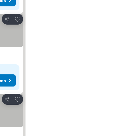
ços
Adicionar aos favoritos
Partilhar
ços
Adicionar aos favoritos
Partilhar