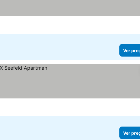
Ver pre
Ver pre