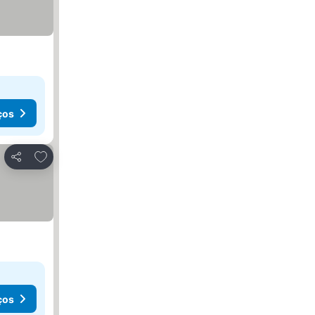
ços
Adicionar aos favoritos
Partilhar
ços