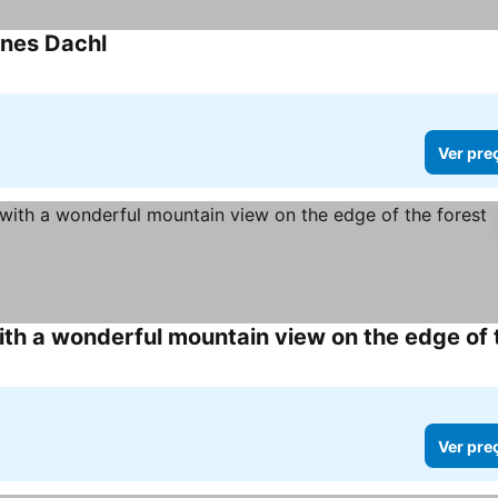
enes Dachl
Ver pre
Ver pre