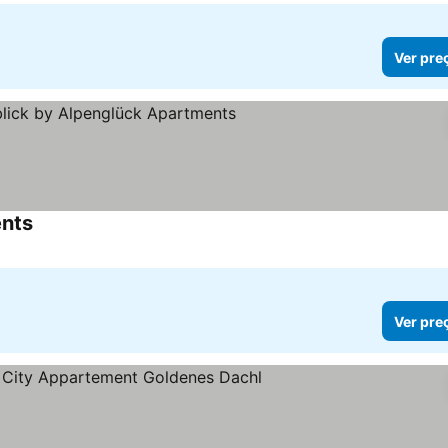
Ver pre
ents
Ver pre