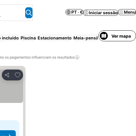
PT · €
Menu
Iniciar sessão
.
Ver mapa
 incluído
Piscina
Estacionamento
Meia-pensão
Aparthotel
Can
o os pagamentos influenciam os resultados
Adicionar aos favoritos
Partilhar