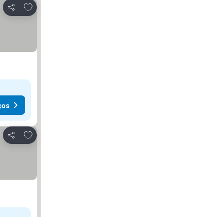
Adicionar aos favoritos
Partilhar
ços
Adicionar aos favoritos
Partilhar