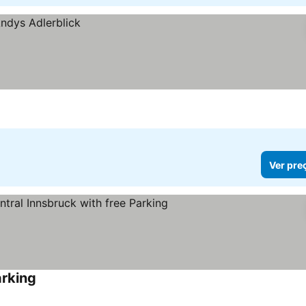
Ver pre
arking