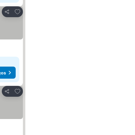
Adicionar aos favoritos
Partilhar
ços
Adicionar aos favoritos
Partilhar