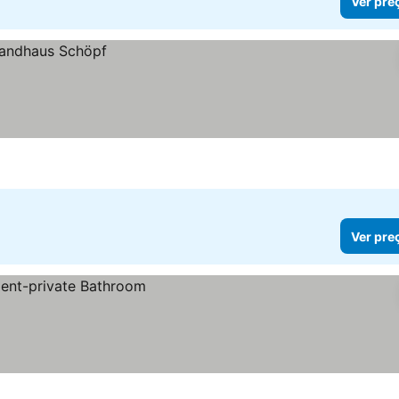
Ver pre
Ver pre