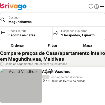
Favoritos
Iniciar
Me
Destino
Maguhdhuvaa
Check-in/out
Hóspedes e quartos
Escolha as datas
2 hóspedes, 1 quarto.
Ordenar
Filtrar
Mapa
Compare preços de Casa/apartamento inteiro
em Maguhdhuvaa, Maldivas
Como os pagamentos influenciam os resultados
Avanti Vaadhoo
Partilhar
Adicionar aos favoritos
Ver preços
/
Pontuação não disponível
a 10.8 km de Centro da cidade