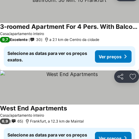
3-roomed Apartment For 4 Pers. With Balcony, Wlan, Tgl Bathroom. 30 Min. To Frankfurt
Casa/apartamento inteiro
9,7
Excelente
30
a 2.1 km de Centro da cidade
Selecione as datas para ver os preços
Ver preços
exatos.
Partilhar
Ad
West End Apartments
Casa/apartamento inteiro
6,9
65
Frankfurt, a 12.3 km de Maintal
Selecione as datas para ver os preços
Ver preços