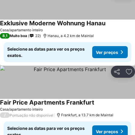
Exklusive Moderne Wohnung Hanau
Casa/apartamento inteiro
8,1
Muito boa
22
Hanau, a 4.2 km de Maintal
Selecione as datas para ver os preços
Ver preços
exatos.
Partilhar
Ad
Fair Price Apartments Frankfurt
Casa/apartamento inteiro
/
Frankfurt, a 13.7 km de Maintal
Pontuação não disponível
Selecione as datas para ver os preços
Ver preços
exatos.