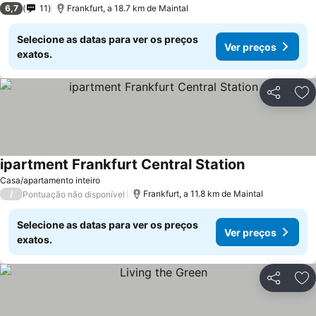
6,7
11
Frankfurt, a 18.7 km de Maintal
Selecione as datas para ver os preços
Ver preços
exatos.
Partilhar
Ad
ipartment Frankfurt Central Station
Casa/apartamento inteiro
/
Frankfurt, a 11.8 km de Maintal
Pontuação não disponível
Selecione as datas para ver os preços
Ver preços
exatos.
Partilhar
Ad