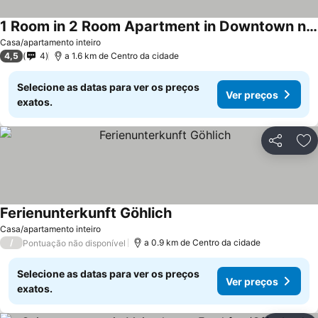
1 Room in 2 Room Apartment in Downtown near Frankfurt
Casa/apartamento inteiro
4,5
4
a 1.6 km de Centro da cidade
Selecione as datas para ver os preços
Ver preços
exatos.
Partilhar
Ad
Ferienunterkunft Göhlich
Casa/apartamento inteiro
/
a 0.9 km de Centro da cidade
Pontuação não disponível
Selecione as datas para ver os preços
Ver preços
exatos.