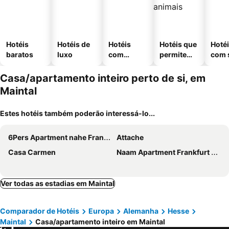
Hotéis
Hotéis de
Hotéis
Hotéis que
Hoté
baratos
luxo
com
permitem
com 
piscinas
animais
Casa/apartamento inteiro perto de si, em
Maintal
Estes hotéis também poderão interessá-lo...
6Pers Apartment nahe Frankfurt, Messe, Airport, free parking
Attache
Casa Carmen
Naam Apartment Frankfurt City-airport
Ver todas as estadias em Maintal
Comparador de Hotéis
Europa
Alemanha
Hesse
Maintal
Casa/apartamento inteiro em Maintal