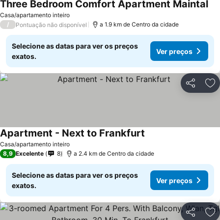
Three Bedroom Comfort Apartment Maintal
Casa/apartamento inteiro
/
a 1.9 km de Centro da cidade
Pontuação não disponível
Selecione as datas para ver os preços
Ver preços
exatos.
Partilhar
Ad
Apartment - Next to Frankfurt
Casa/apartamento inteiro
8,9
Excelente
8
a 2.4 km de Centro da cidade
Selecione as datas para ver os preços
Ver preços
exatos.
Partilhar
Ad