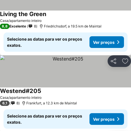
Living the Green
Casa/apartamento inteiro
8,8
Excelente
8
Friedrichsdorf, a 19.5 km de Maintal
Selecione as datas para ver os preços
Ver preços
exatos.
Partilhar
Ad
Westend#205
Casa/apartamento inteiro
6,1
8
Frankfurt, a 12.3 km de Maintal
Selecione as datas para ver os preços
Ver preços
exatos.