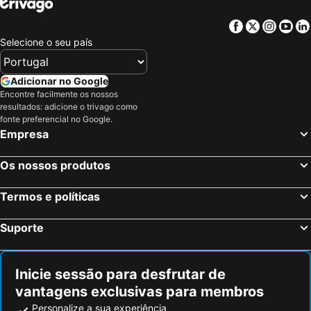
Facebook
Twitter
Insta
Yo
Selecione o seu país
Adicionar no Google
Encontre facilmente os nossos
resultados: adicione o trivago como
fonte preferencial no Google.
Empresa
Os nossos produtos
Termos e políticas
Suporte
Inicie sessão para desfrutar de
vantagens exclusivas para membros
Personalize a sua experiência