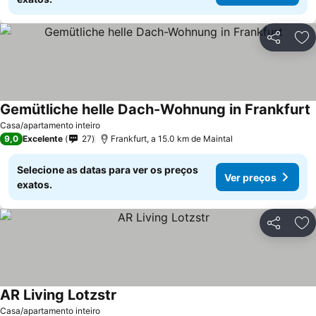
Partilhar
Ad
Gemütliche helle Dach-Wohnung in Frankfurt
Casa/apartamento inteiro
9,0
Excelente
27
Frankfurt, a 15.0 km de Maintal
Selecione as datas para ver os preços
Ver preços
exatos.
Partilhar
Ad
AR Living Lotzstr
Casa/apartamento inteiro