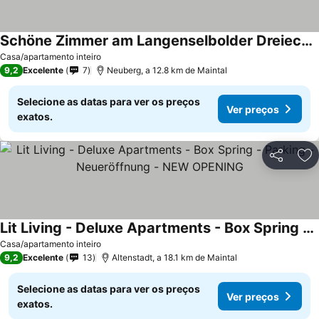
Schöne Zimmer am Langenselbolder Dreieck A 45 A 66
Casa/apartamento inteiro
9,2
Excelente
7
Neuberg, a 12.8 km de Maintal
Selecione as datas para ver os preços
Ver preços
exatos.
Partilhar
Ad
Lit Living - Deluxe Apartments - Box Spring - Parking - Neueröffnung - NEW OPENING
Casa/apartamento inteiro
9,2
Excelente
13
Altenstadt, a 18.1 km de Maintal
Selecione as datas para ver os preços
Ver preços
exatos.