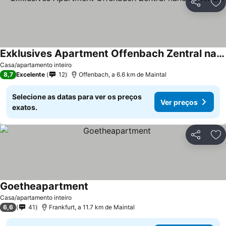
Partilhar
Ad
Exklusives Apartment Offenbach Zentral nahe Frankfurt
Casa/apartamento inteiro
8,7
Excelente
12
Offenbach, a 6.6 km de Maintal
Selecione as datas para ver os preços
Ver preços
exatos.
Partilhar
Ad
Goetheapartment
Casa/apartamento inteiro
6,6
41
Frankfurt, a 11.7 km de Maintal