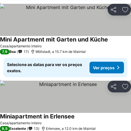
Partilhar
Ad
Mini Apartment mit Garten und Küche
Casa/apartamento inteiro
7,9
Boa
17
Wöllstadt, a 15.7 km de Maintal
Selecione as datas para ver os preços
Ver preços
exatos.
Partilhar
Ad
Miniapartment in Erlensee
Casa/apartamento inteiro
9,5
Excelente
13
Erlensee, a 12.0 km de Maintal