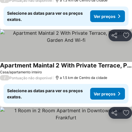
/
a 1.3 km de Centro da cidade
Pontuação não disponível
Selecione as datas para ver os preços
Ver preços
exatos.
Partilhar
Ad
Apartment Maintal 2 With Private Terrace, Private Garden And Wi-fi
Casa/apartamento inteiro
/
a 1.5 km de Centro da cidade
Pontuação não disponível
Selecione as datas para ver os preços
Ver preços
exatos.
Partilhar
Ad