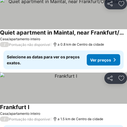
Partilhar
Ad
Quiet apartment in Maintal, near Frankfurt/Offenbach
Casa/apartamento inteiro
/
a 0.8 km de Centro da cidade
Pontuação não disponível
Selecione as datas para ver os preços
Ver preços
exatos.
Partilhar
Ad
Frankfurt I
Casa/apartamento inteiro
/
a 1.5 km de Centro da cidade
Pontuação não disponível