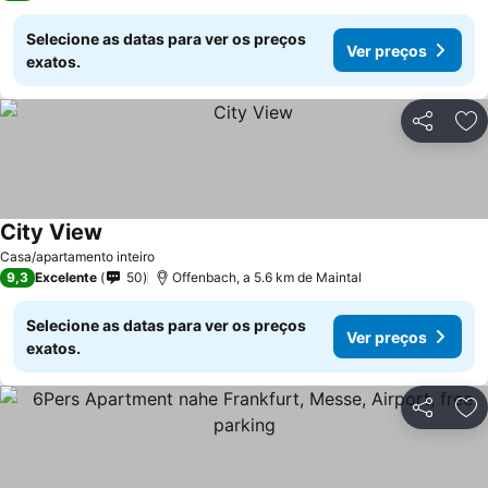
Selecione as datas para ver os preços
Ver preços
exatos.
Partilhar
Ad
City View
Casa/apartamento inteiro
9,3
Excelente
50
Offenbach, a 5.6 km de Maintal
Selecione as datas para ver os preços
Ver preços
exatos.
Partilhar
Ad