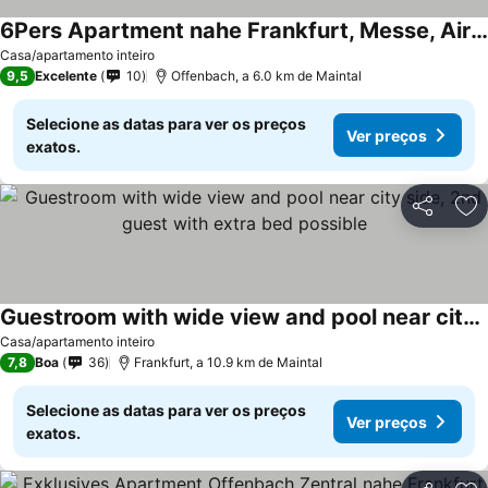
6Pers Apartment nahe Frankfurt, Messe, Airport, free parking
Casa/apartamento inteiro
9,5
Excelente
10
Offenbach, a 6.0 km de Maintal
Selecione as datas para ver os preços
Ver preços
exatos.
Partilhar
Ad
Guestroom with wide view and pool near city side, 2nd guest with extra bed possible
Casa/apartamento inteiro
7,8
Boa
36
Frankfurt, a 10.9 km de Maintal
Selecione as datas para ver os preços
Ver preços
exatos.