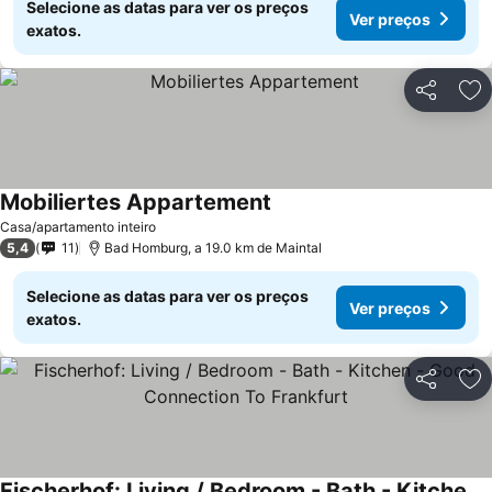
Selecione as datas para ver os preços
Ver preços
exatos.
Partilhar
Ad
Mobiliertes Appartement
Casa/apartamento inteiro
5,4
11
Bad Homburg, a 19.0 km de Maintal
Selecione as datas para ver os preços
Ver preços
exatos.
Partilhar
Ad
Fischerhof: Living / Bedroom - Bath - Kitchen - Good Connection To Frankfurt