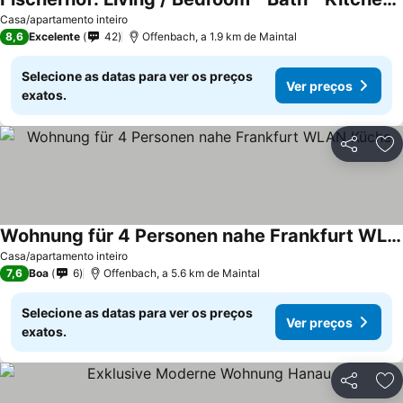
Casa/apartamento inteiro
8,6
Excelente
42
Offenbach, a 1.9 km de Maintal
Selecione as datas para ver os preços
Ver preços
exatos.
Partilhar
Ad
Wohnung für 4 Personen nahe Frankfurt WLAN Küche
Casa/apartamento inteiro
7,6
Boa
6
Offenbach, a 5.6 km de Maintal
Selecione as datas para ver os preços
Ver preços
exatos.
Partilhar
Ad