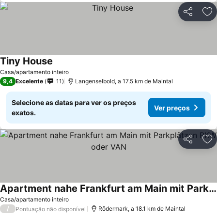
Partilhar
Ad
Tiny House
Casa/apartamento inteiro
9,4
Excelente
11
Langenselbold, a 17.5 km de Maintal
Selecione as datas para ver os preços
Ver preços
exatos.
Partilhar
Ad
Apartment nahe Frankfurt am Main mit Parkplätzen PKW oder VAN
Casa/apartamento inteiro
/
Rödermark, a 18.1 km de Maintal
Pontuação não disponível