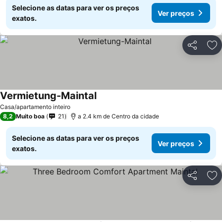
Selecione as datas para ver os preços
Ver preços
exatos.
Partilhar
Ad
Vermietung-Maintal
Casa/apartamento inteiro
8,2
Muito boa
21
a 2.4 km de Centro da cidade
Selecione as datas para ver os preços
Ver preços
exatos.
Partilhar
Ad