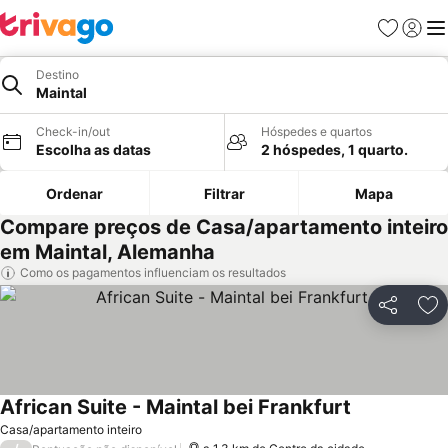
Favoritos
Iniciar
Me
Destino
Maintal
Check-in/out
Hóspedes e quartos
Escolha as datas
2 hóspedes, 1 quarto.
Ordenar
Filtrar
Mapa
Compare preços de Casa/apartamento inteiro
em Maintal, Alemanha
Como os pagamentos influenciam os resultados
Partilhar
Ad
African Suite - Maintal bei Frankfurt
Casa/apartamento inteiro