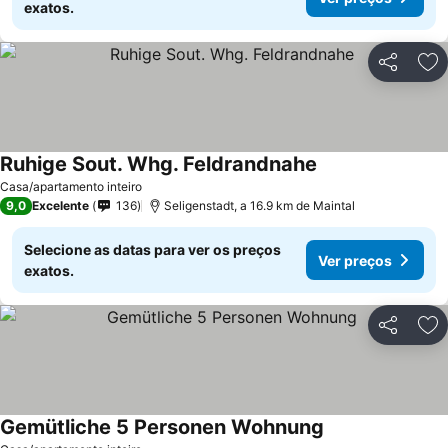
exatos.
Partilhar
Ad
Ruhige Sout. Whg. Feldrandnahe
Casa/apartamento inteiro
9,0
Excelente
136
Seligenstadt, a 16.9 km de Maintal
Selecione as datas para ver os preços
Ver preços
exatos.
Partilhar
Ad
Gemütliche 5 Personen Wohnung