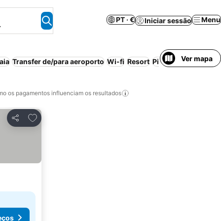
PT · €
Menu
Iniciar sessão
.
Ver mapa
aia
Transfer de/para aeroporto
Wi-fi
Resort
Piscina
Aparthotel
o os pagamentos influenciam os resultados
Adicionar aos favoritos
Partilhar
eços