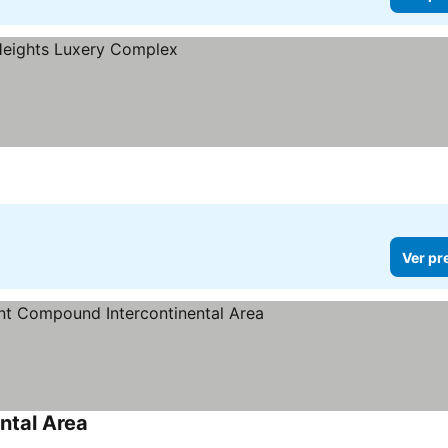
Ver pr
ntal Area
Ver preços