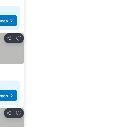
eços
Adicionar aos favoritos
Partilhar
eços
Adicionar aos favoritos
Partilhar