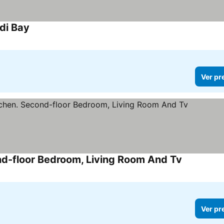
di Bay
Ver preços
Ver pr
nd-floor Bedroom, Living Room And Tv
Ver preços
Ver pr