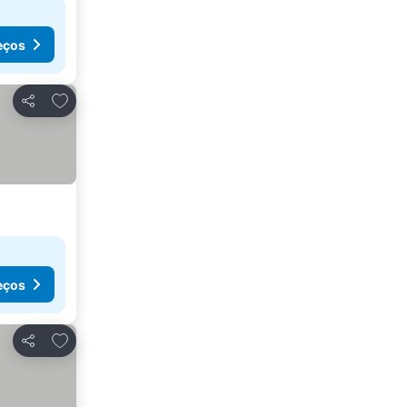
eços
Adicionar aos favoritos
Partilhar
eços
Adicionar aos favoritos
Partilhar