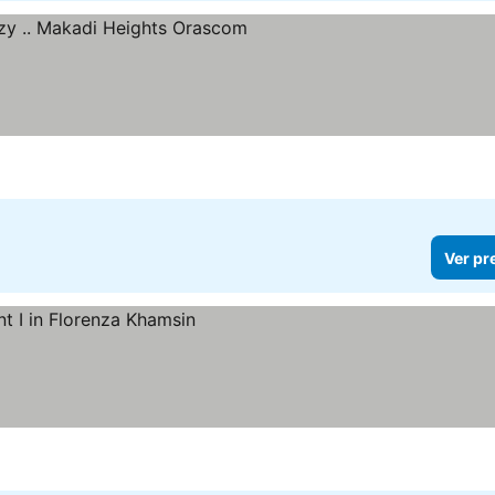
er preços
Ver pr