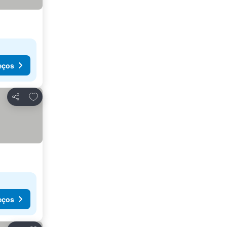
eços
Adicionar aos favoritos
Partilhar
eços