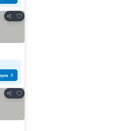
Adicionar aos favoritos
Partilhar
eços
Adicionar aos favoritos
Partilhar