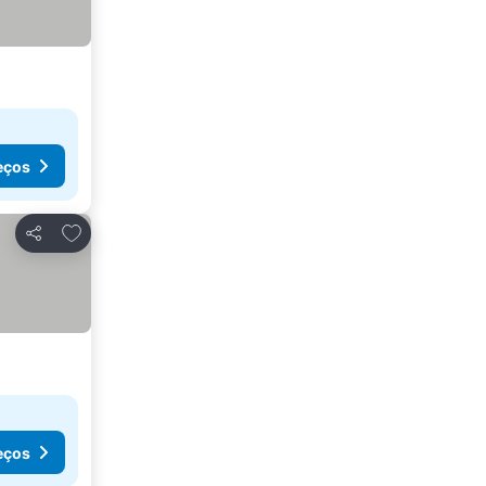
eços
Adicionar aos favoritos
Partilhar
eços