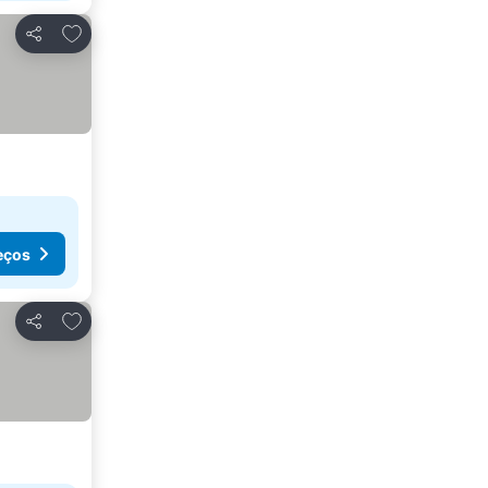
Adicionar aos favoritos
Partilhar
eços
Adicionar aos favoritos
Partilhar