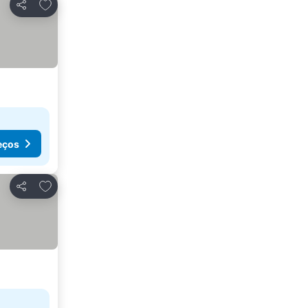
Adicionar aos favoritos
Partilhar
eços
Adicionar aos favoritos
Partilhar