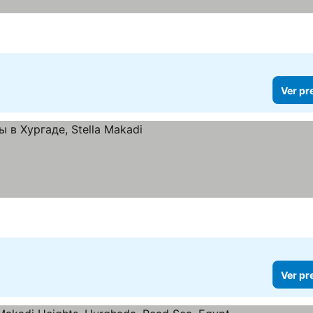
Ver pr
ços
Ver pr