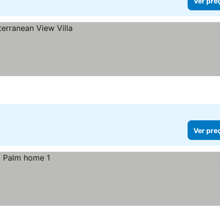
Ver pre
Ver pre