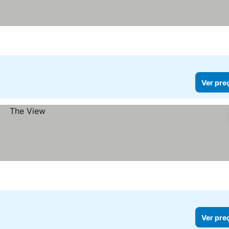
Ver pre
Ver pre