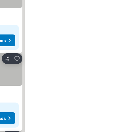
ços
Adicionar aos favoritos
Partilhar
ços