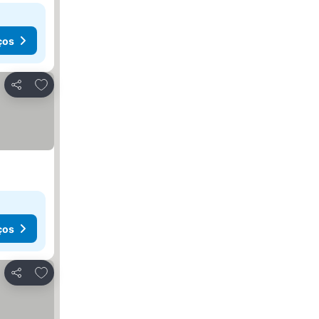
ços
Adicionar aos favoritos
Partilhar
ços
Adicionar aos favoritos
Partilhar