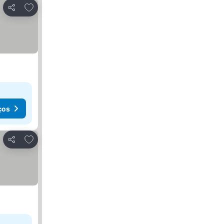
Adicionar aos favoritos
Partilhar
ços
Adicionar aos favoritos
Partilhar