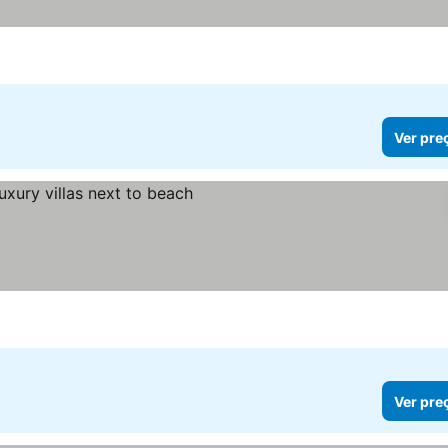
Ver pre
Ver pre