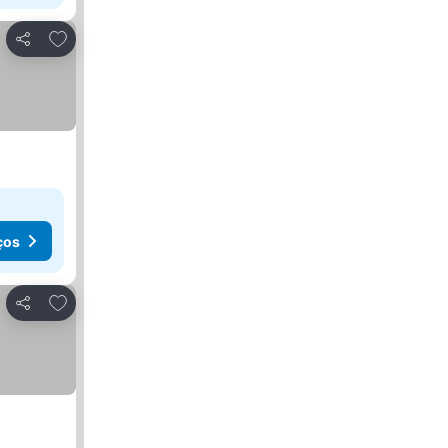
Adicionar aos favoritos
Partilhar
ços
Adicionar aos favoritos
Partilhar