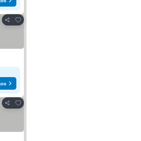
ços
Adicionar aos favoritos
Partilhar
ços
Adicionar aos favoritos
Partilhar