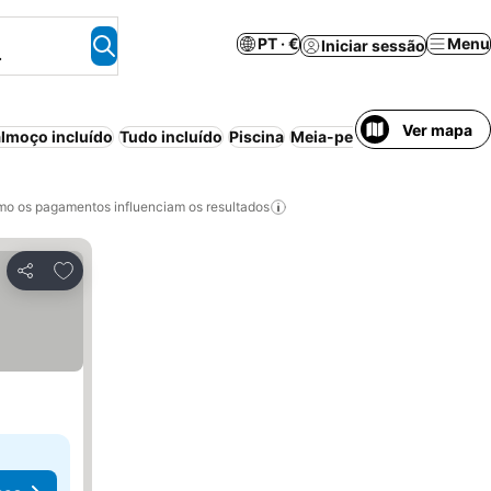
PT · €
Menu
Iniciar sessão
.
Ver mapa
lmoço incluído
Tudo incluído
Piscina
Meia-pensão
Ar condicio
o os pagamentos influenciam os resultados
Adicionar aos favoritos
Partilhar