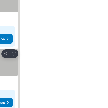
ços
Adicionar aos favoritos
Partilhar
ços