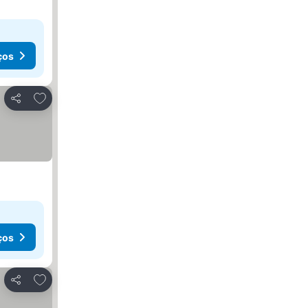
ços
Adicionar aos favoritos
Partilhar
ços
Adicionar aos favoritos
Partilhar