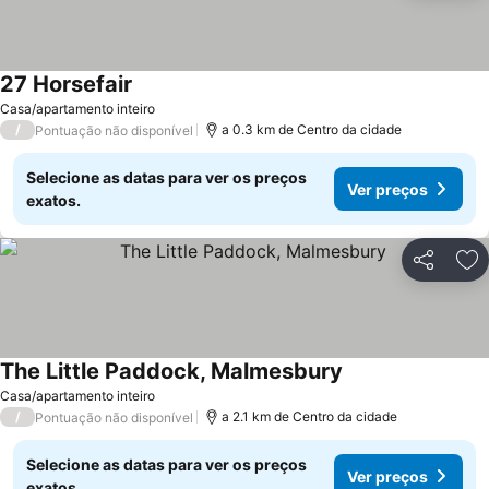
27 Horsefair
Casa/apartamento inteiro
/
a 0.3 km de Centro da cidade
Pontuação não disponível
Selecione as datas para ver os preços
Ver preços
exatos.
Partilhar
Ad
The Little Paddock, Malmesbury
Casa/apartamento inteiro
/
a 2.1 km de Centro da cidade
Pontuação não disponível
Selecione as datas para ver os preços
Ver preços
exatos.