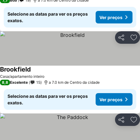
7,7
Boa
19
a 7.0 km de Centro da cidade
Selecione as datas para ver os preços
Ver preços
exatos.
Partilhar
Ad
Brookfield
Casa/apartamento inteiro
8,8
Excelente
15
a 7.0 km de Centro da cidade
Selecione as datas para ver os preços
Ver preços
exatos.
Partilhar
Ad