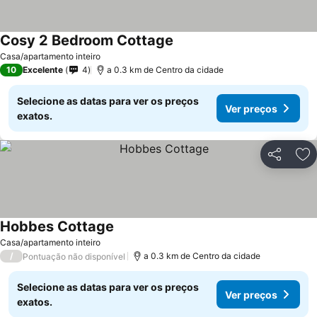
Cosy 2 Bedroom Cottage
Casa/apartamento inteiro
10
Excelente
4
a 0.3 km de Centro da cidade
Selecione as datas para ver os preços
Ver preços
exatos.
Partilhar
Ad
Hobbes Cottage
Casa/apartamento inteiro
/
a 0.3 km de Centro da cidade
Pontuação não disponível
Selecione as datas para ver os preços
Ver preços
exatos.