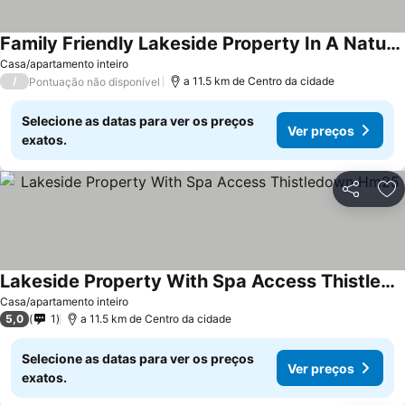
Family Friendly Lakeside Property In A Nature Reserve The Mallows Hm81
Casa/apartamento inteiro
/
a 11.5 km de Centro da cidade
Pontuação não disponível
Selecione as datas para ver os preços
Ver preços
exatos.
Partilhar
Ad
Lakeside Property With Spa Access Thistledown Hm25
Casa/apartamento inteiro
5,0
1
a 11.5 km de Centro da cidade
Selecione as datas para ver os preços
Ver preços
exatos.