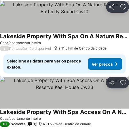
Partilhar
Ad
Lakeside Property With Spa On A Nature Reserve Butterfly Sound Cw10
Casa/apartamento inteiro
/
a 11.5 km de Centro da cidade
Pontuação não disponível
Selecione as datas para ver os preços
Ver preços
exatos.
Partilhar
Ad
Lakeside Property With Spa Access On A Nature Reserve Keel House Cw23
Casa/apartamento inteiro
10
Excelente
1
a 11.5 km de Centro da cidade