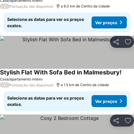
Casa/apartamento inteiro
/
a 6.0 km de Centro da cidade
Pontuação não disponível
Selecione as datas para ver os preços
Ver preços
exatos.
Partilhar
Ad
Stylish Flat With Sofa Bed in Malmesbury!
Casa/apartamento inteiro
/
a 1.5 km de Centro da cidade
Pontuação não disponível
Selecione as datas para ver os preços
Ver preços
exatos.
Partilhar
Ad