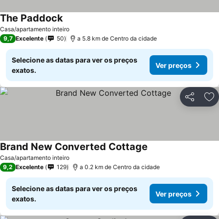
The Paddock
Casa/apartamento inteiro
9,7
Excelente
50
a 5.8 km de Centro da cidade
Selecione as datas para ver os preços
Ver preços
exatos.
Partilhar
Ad
Brand New Converted Cottage
Casa/apartamento inteiro
9,2
Excelente
129
a 0.2 km de Centro da cidade
Selecione as datas para ver os preços
Ver preços
exatos.