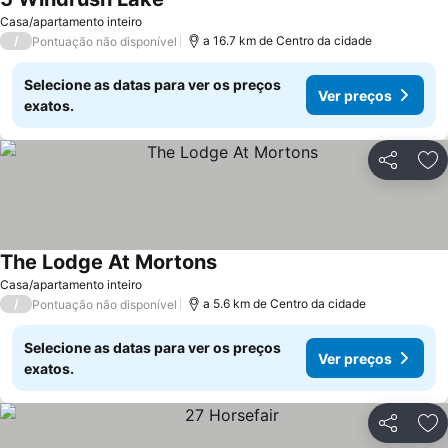
Casa/apartamento inteiro
/
a 16.7 km de Centro da cidade
Pontuação não disponível
Selecione as datas para ver os preços
Ver preços
exatos.
Partilhar
Ad
The Lodge At Mortons
Casa/apartamento inteiro
/
a 5.6 km de Centro da cidade
Pontuação não disponível
Selecione as datas para ver os preços
Ver preços
exatos.
Partilhar
Ad