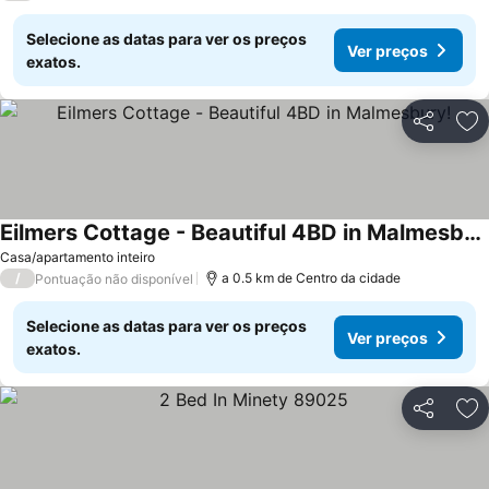
Selecione as datas para ver os preços
Ver preços
exatos.
Partilhar
Ad
Eilmers Cottage - Beautiful 4BD in Malmesbury!
Casa/apartamento inteiro
/
a 0.5 km de Centro da cidade
Pontuação não disponível
Selecione as datas para ver os preços
Ver preços
exatos.
Partilhar
Ad