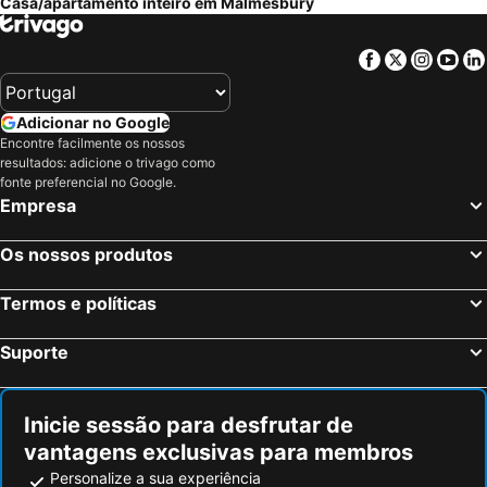
Casa/apartamento inteiro em Malmesbury
Facebook
Twitter
Insta
Yo
Adicionar no Google
Encontre facilmente os nossos
resultados: adicione o trivago como
fonte preferencial no Google.
Empresa
Os nossos produtos
Termos e políticas
Suporte
Inicie sessão para desfrutar de
vantagens exclusivas para membros
Personalize a sua experiência