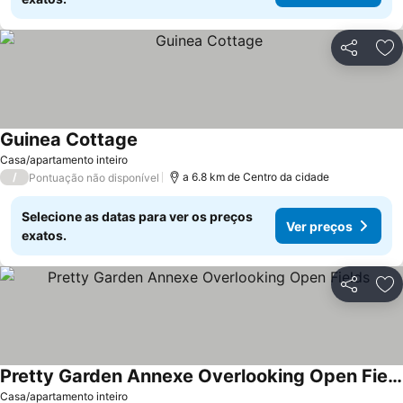
Partilhar
Ad
Guinea Cottage
Casa/apartamento inteiro
/
a 6.8 km de Centro da cidade
Pontuação não disponível
Selecione as datas para ver os preços
Ver preços
exatos.
Partilhar
Ad
Pretty Garden Annexe Overlooking Open Fields
Casa/apartamento inteiro