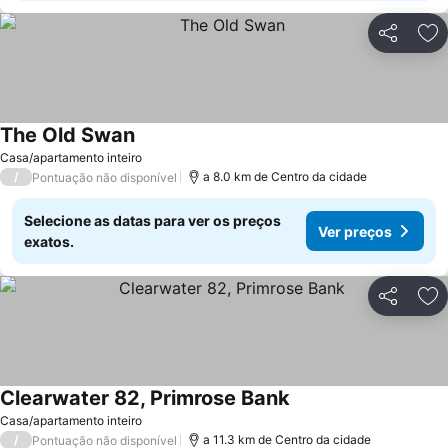
Partilhar
Ad
The Old Swan
Casa/apartamento inteiro
/
a 8.0 km de Centro da cidade
Pontuação não disponível
Selecione as datas para ver os preços
Ver preços
exatos.
Partilhar
Ad
Clearwater 82, Primrose Bank
Casa/apartamento inteiro
/
a 11.3 km de Centro da cidade
Pontuação não disponível