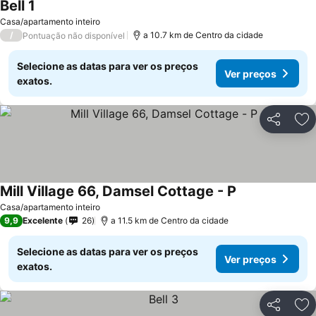
Bell 1
Casa/apartamento inteiro
/
a 10.7 km de Centro da cidade
Pontuação não disponível
Selecione as datas para ver os preços
Ver preços
exatos.
Partilhar
Ad
Mill Village 66, Damsel Cottage - P
Casa/apartamento inteiro
9,9
Excelente
26
a 11.5 km de Centro da cidade
Selecione as datas para ver os preços
Ver preços
exatos.
Partilhar
Ad