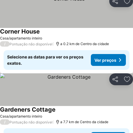
Partilhar
Ad
Corner House
Casa/apartamento inteiro
/
a 0.2 km de Centro da cidade
Pontuação não disponível
Selecione as datas para ver os preços
Ver preços
exatos.
Partilhar
Ad
Gardeners Cottage
Casa/apartamento inteiro
/
a 7.7 km de Centro da cidade
Pontuação não disponível