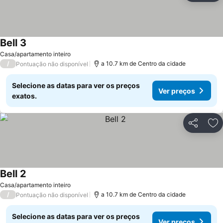
Bell 3
Casa/apartamento inteiro
/
a 10.7 km de Centro da cidade
Pontuação não disponível
Selecione as datas para ver os preços
Ver preços
exatos.
Partilhar
Ad
Bell 2
Casa/apartamento inteiro
/
a 10.7 km de Centro da cidade
Pontuação não disponível
Selecione as datas para ver os preços
Ver preços