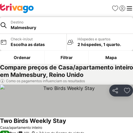
Favoritos
Iniciar
Me
Destino
Malmesbury
Check-in/out
Hóspedes e quartos
Escolha as datas
2 hóspedes, 1 quarto.
Ordenar
Filtrar
Mapa
Compare preços de Casa/apartamento inteiro
em Malmesbury, Reino Unido
Como os pagamentos influenciam os resultados
Partilhar
Ad
Two Birds Weekly Stay
Casa/apartamento inteiro