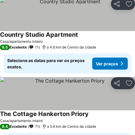
Partilhar
Ad
Country Studio Apartment
Casa/apartamento inteiro
9,5
Excelente
11
a 4.6 km de Centro da cidade
Selecione as datas para ver os preços
Ver preços
exatos.
Partilhar
Ad
The Cottage Hankerton Priory
Casa/apartamento inteiro
9,4
Excelente
71
a 5.6 km de Centro da cidade