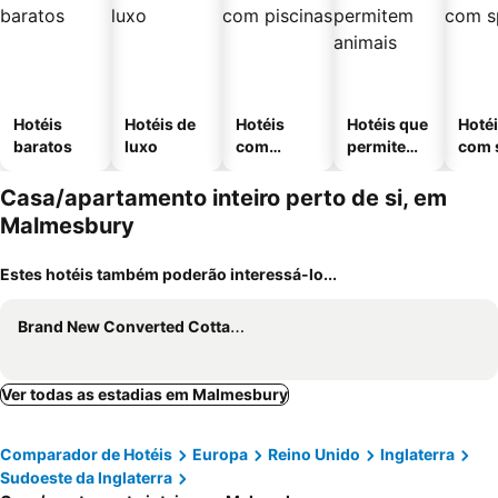
Hotéis
Hotéis de
Hotéis
Hotéis que
Hoté
baratos
luxo
com
permitem
com 
piscinas
animais
Casa/apartamento inteiro perto de si, em
Malmesbury
Estes hotéis também poderão interessá-lo...
Brand New Converted Cottage
Ver todas as estadias em Malmesbury
Comparador de Hotéis
Europa
Reino Unido
Inglaterra
Sudoeste da Inglaterra