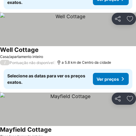
exatos.
Partilhar
Ad
Well Cottage
Casa/apartamento inteiro
/
a 5.8 km de Centro da cidade
Pontuação não disponível
Selecione as datas para ver os preços
Ver preços
exatos.
Partilhar
Ad
Mayfield Cottage