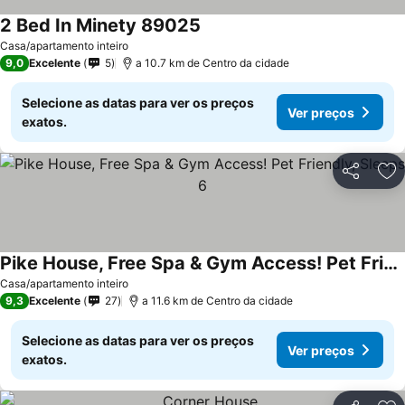
2 Bed In Minety 89025
Casa/apartamento inteiro
9,0
Excelente
5
a 10.7 km de Centro da cidade
Selecione as datas para ver os preços
Ver preços
exatos.
Partilhar
Ad
Pike House, Free Spa & Gym Access! Pet Friendly, Sleeps 6
Casa/apartamento inteiro
9,3
Excelente
27
a 11.6 km de Centro da cidade
Selecione as datas para ver os preços
Ver preços
exatos.