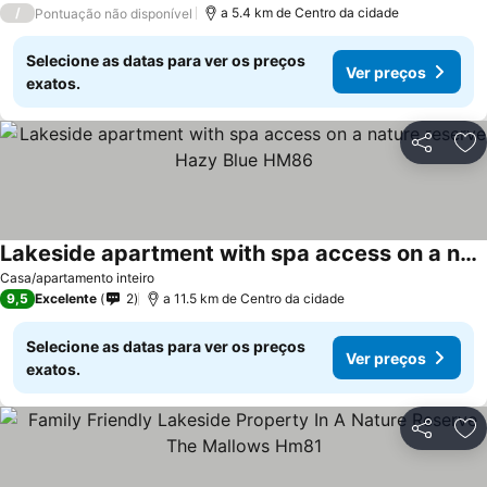
/
a 5.4 km de Centro da cidade
Pontuação não disponível
Selecione as datas para ver os preços
Ver preços
exatos.
Partilhar
Ad
Lakeside apartment with spa access on a nature reserve Hazy Blue HM86
Casa/apartamento inteiro
9,5
Excelente
2
a 11.5 km de Centro da cidade
Selecione as datas para ver os preços
Ver preços
exatos.
Partilhar
Ad