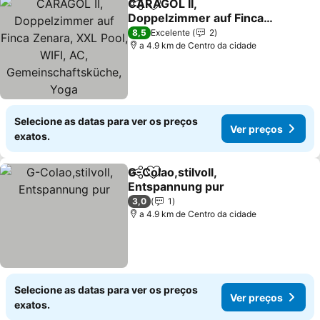
CARAGOL II,
Partilhar
Adicionar aos favoritos
Doppelzimmer auf Finca
Zenara, XXL Pool, WIFI,
Ver preços
8,5
Excelente
2
AC, Gemeinschaftsküche,
a 4.9 km de Centro da cidade
Yoga
Selecione as datas para ver os preços
Ver preços
exatos.
G-Colao,stilvoll,
Partilhar
Adicionar aos favoritos
Entspannung pur
Ver preços
3,0
1
a 4.9 km de Centro da cidade
Selecione as datas para ver os preços
Ver preços
exatos.