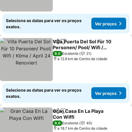
Selecione as datas para ver os preços
Ver preços
exatos.
Villa Puerta Del Sol Für 10
Partilhar
Adicionar aos favoritos
Personen/ Pool/ Wifi /
Klima / April 24 Renoviert
Ver preços
9,0
Excelente
21
a 12.6 km de Centro da cidade
Selecione as datas para ver os preços
Ver preços
exatos.
Gran Casa En La Playa
Partilhar
Adicionar aos favoritos
Con Wiffi
Ver preços
9,0
Excelente
40
a 18.7 km de Centro da cidade