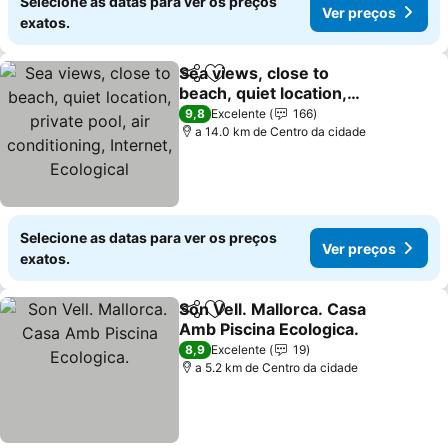
Selecione as datas para ver os preços
Ver preços
exatos.
Sea views, close to
Partilhar
Adicionar aos favoritos
beach, quiet location,
private pool, air
Ver preços
9,8
Excelente
166
conditioning, Internet,
a 14.0 km de Centro da cidade
Ecological
Selecione as datas para ver os preços
Ver preços
exatos.
Son Vell. Mallorca. Casa
Partilhar
Adicionar aos favoritos
Amb Piscina Ecologica.
Ver preços
8,9
Excelente
19
a 5.2 km de Centro da cidade