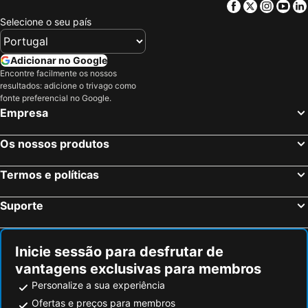
Facebook
Twitter
Insta
Yo
Selecione o seu país
Adicionar no Google
Encontre facilmente os nossos
resultados: adicione o trivago como
fonte preferencial no Google.
Empresa
Os nossos produtos
Termos e políticas
Suporte
Inicie sessão para desfrutar de
vantagens exclusivas para membros
Personalize a sua experiência
Ofertas e preços para membros