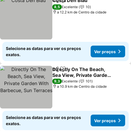
Costa Den Blau
Partilhar
Adicionar aos favoritos
Ver preços
8,5
Excelente
10
a 12.2 km de Centro da cidade
Selecione as datas para ver os preços
Ver preços
exatos.
Directly On The Beach,
Partilhar
Adicionar aos favoritos
Sea View, Private Garden
With Barbecue, Sun
Ver preços
9,3
Excelente
101
Terraces
a 10.9 km de Centro da cidade
Selecione as datas para ver os preços
Ver preços
exatos.