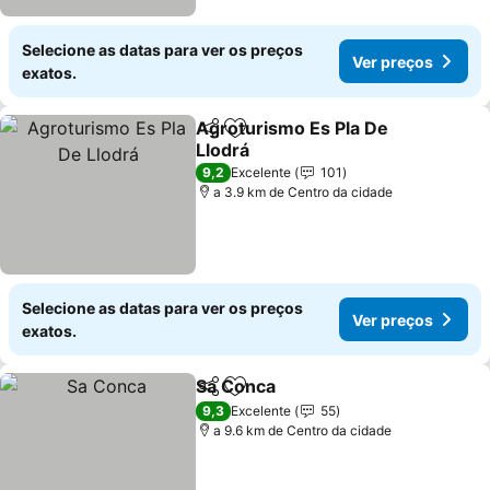
Selecione as datas para ver os preços
Ver preços
exatos.
Agroturismo Es Pla De
Partilhar
Adicionar aos favoritos
Llodrá
Ver preços
9,2
Excelente
101
a 3.9 km de Centro da cidade
Selecione as datas para ver os preços
Ver preços
exatos.
Sa Conca
Partilhar
Adicionar aos favoritos
Ver preços
9,3
Excelente
55
a 9.6 km de Centro da cidade