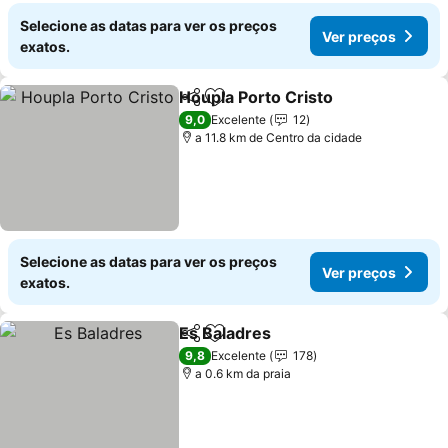
Selecione as datas para ver os preços
Ver preços
exatos.
Houpla Porto Cristo
Partilhar
Adicionar aos favoritos
Ver pr
9,0
Excelente
12
a 11.8 km de Centro da cidade
Selecione as datas para ver os preços
Ver preços
exatos.
Es Baladres
Partilhar
Adicionar aos favoritos
Ver preços
9,8
Excelente
178
a 0.6 km da praia