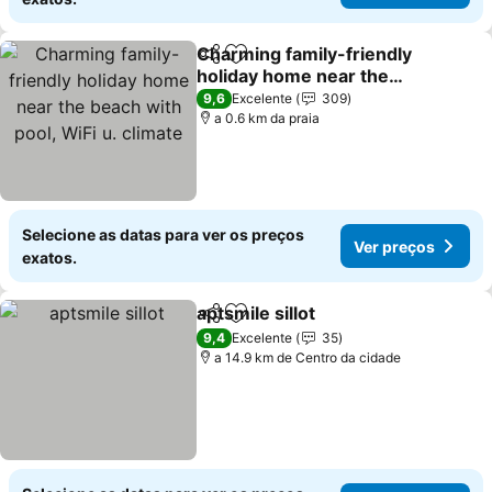
Charming family-friendly
Partilhar
Adicionar aos favoritos
holiday home near the
beach with pool, WiFi u.
Ver preços
9,6
Excelente
309
climate
a 0.6 km da praia
Selecione as datas para ver os preços
Ver preços
exatos.
aptsmile sillot
Partilhar
Adicionar aos favoritos
Ver preços
9,4
Excelente
35
a 14.9 km de Centro da cidade