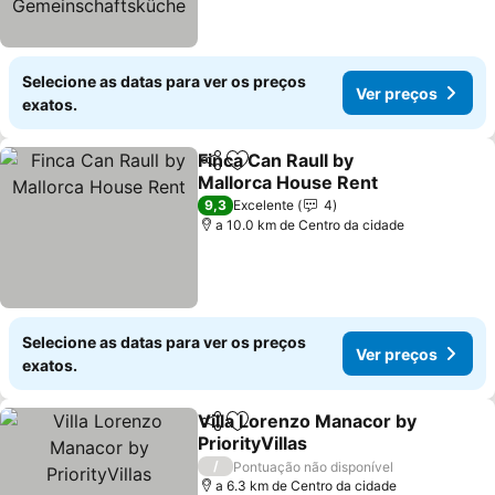
Selecione as datas para ver os preços
Ver preços
exatos.
Finca Can Raull by
Partilhar
Adicionar aos favoritos
Mallorca House Rent
Ver preços
9,3
Excelente
4
a 10.0 km de Centro da cidade
Selecione as datas para ver os preços
Ver preços
exatos.
Villa Lorenzo Manacor by
Partilhar
Adicionar aos favoritos
PriorityVillas
Ver preços
/
Pontuação não disponível
a 6.3 km de Centro da cidade