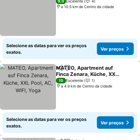
9,0
Excelente
4
a 10.5 km de Centro da cidade
Selecione as datas para ver os preços
Ver preços
exatos.
MATEO, Apartment auf
Partilhar
Adicionar aos favoritos
Finca Zenara, Küche, XXL
Pool, AC, WIFI, Yoga
Ver preços
10
Excelente
1
a 4.9 km de Centro da cidade
Selecione as datas para ver os preços
Ver preços
exatos.