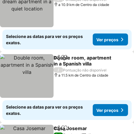
location
a 10.9 km de Centro da cidade
Selecione as datas para ver os preços
Ver preços
exatos.
Double room, apartment
Partilhar
Adicionar aos favoritos
in a Spanish villa
Ver preços
/
Pontuação não disponível
a 11.5 km de Centro da cidade
Selecione as datas para ver os preços
Ver preços
exatos.
Casa Josemar
Partilhar
Adicionar aos favoritos
Ver preços