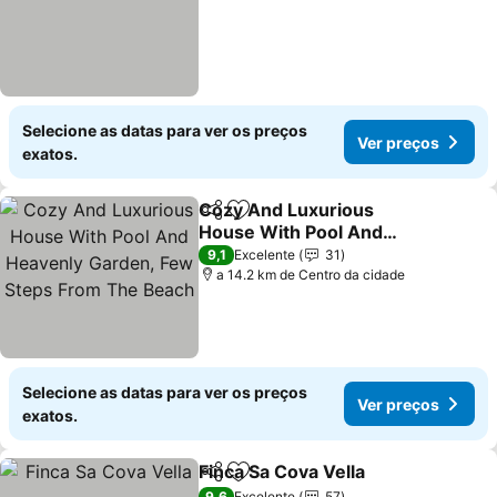
Selecione as datas para ver os preços
Ver preços
exatos.
Cozy And Luxurious
Partilhar
Adicionar aos favoritos
House With Pool And
Heavenly Garden, Few
Ver preços
9,1
Excelente
31
Steps From The Beach
a 14.2 km de Centro da cidade
Selecione as datas para ver os preços
Ver preços
exatos.
Finca Sa Cova Vella
Partilhar
Adicionar aos favoritos
Ver pr
9,6
Excelente
57