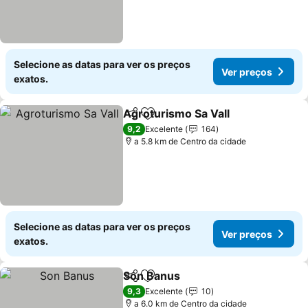
Selecione as datas para ver os preços
Ver preços
exatos.
Agroturismo Sa Vall
Partilhar
Adicionar aos favoritos
Ver pr
9,2
Excelente
164
a 5.8 km de Centro da cidade
Selecione as datas para ver os preços
Ver preços
exatos.
Son Banus
Partilhar
Adicionar aos favoritos
Ver preços
9,3
Excelente
10
a 6.0 km de Centro da cidade