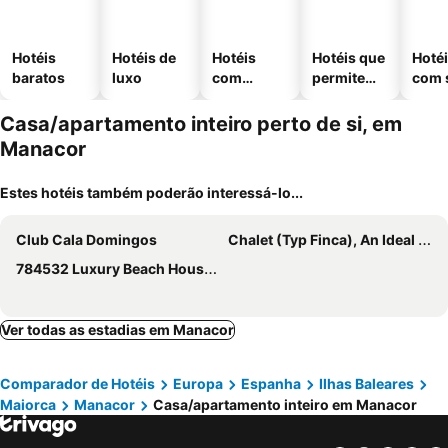
Hotéis
Hotéis de
Hotéis
Hotéis que
Hoté
baratos
luxo
com
permitem
com 
piscinas
animais
Casa/apartamento inteiro perto de si, em
Manacor
Estes hotéis também poderão interessá-lo...
Club Cala Domingos
Chalet (Typ Finca), An Ideal Holiday Home
784532 Luxury Beach House Randemar (license Number Et / 2734) - 784532 Luxury Beach House Randemar
Ver todas as estadias em Manacor
Comparador de Hotéis
Europa
Espanha
Ilhas Baleares
Maiorca
Manacor
Casa/apartamento inteiro em Manacor