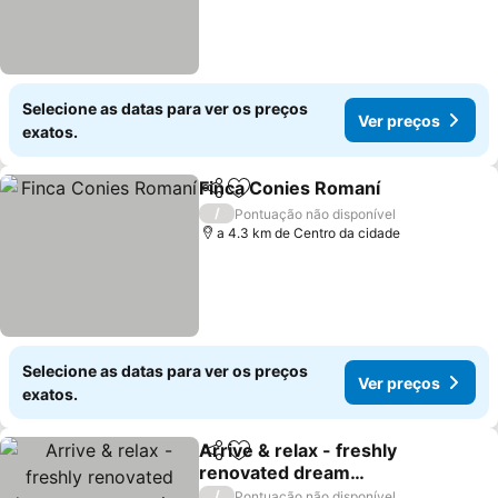
Selecione as datas para ver os preços
Ver preços
exatos.
Finca Conies Romaní
Partilhar
Adicionar aos favoritos
Ver p
/
Pontuação não disponível
a 4.3 km de Centro da cidade
Selecione as datas para ver os preços
Ver preços
exatos.
Arrive & relax - freshly
Partilhar
Adicionar aos favoritos
renovated dream
apartment in a quiet
Ver preços
/
Pontuação não disponível