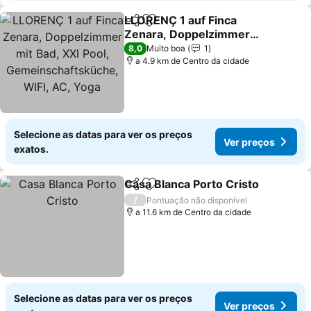
LLORENÇ 1 auf Finca
Partilhar
Adicionar aos favoritos
Zenara, Doppelzimmer
mit Bad, XXl Pool,
Ver preços
8,0
Muito boa
1
Gemeinschaftsküche,
a 4.9 km de Centro da cidade
WIFI, AC, Yoga
Selecione as datas para ver os preços
Ver preços
exatos.
Casa Blanca Porto Cristo
Partilhar
Adicionar aos favoritos
V
/
Pontuação não disponível
a 11.6 km de Centro da cidade
Selecione as datas para ver os preços
Ver preços