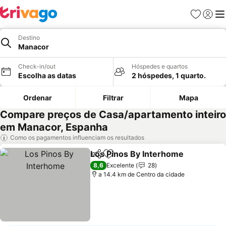
Favoritos
Iniciar
Me
Destino
Manacor
Check-in/out
Hóspedes e quartos
Escolha as datas
2 hóspedes, 1 quarto.
Ordenar
Filtrar
Mapa
Compare preços de Casa/apartamento inteiro
em Manacor, Espanha
Como os pagamentos influenciam os resultados
Los Pinos By Interhome
Partilhar
Adicionar aos favoritos
Ve
8,6
Excelente
28
a 14.4 km de Centro da cidade