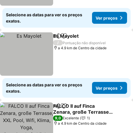
Selecione as datas para ver os preços
Ver preços
exatos.
Es Mayolet
Partilhar
Adicionar aos favoritos
Ver preços
/
Pontuação não disponível
a 4.9 km de Centro da cidade
Selecione as datas para ver os preços
Ver preços
exatos.
FALCO II auf Finca
Partilhar
Adicionar aos favoritos
Zenara, große Terrasse,
XXL Pool, Wifi, Klima,
Ver preços
9,0
Excelente
1
Yoga,
a 4.9 km de Centro da cidade
Gemeinschaftsküche