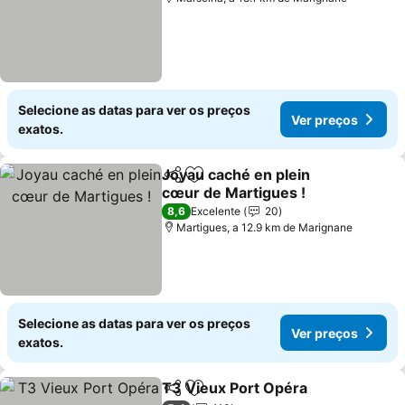
Selecione as datas para ver os preços
Ver preços
exatos.
Joyau caché en plein
Partilhar
Adicionar aos favoritos
cœur de Martigues !
Ver preços
8,6
Excelente
20
Martigues, a 12.9 km de Marignane
Selecione as datas para ver os preços
Ver preços
exatos.
T3 Vieux Port Opéra
Partilhar
Adicionar aos favoritos
Ver p