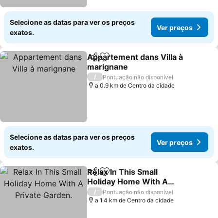
Selecione as datas para ver os preços
Ver preços
exatos.
Appartement dans Villa à
Partilhar
Adicionar aos favoritos
marignane
Ver preços
/
Pontuação não disponível
a 0.9 km de Centro da cidade
Selecione as datas para ver os preços
Ver preços
exatos.
Relax In This Small
Partilhar
Adicionar aos favoritos
Holiday Home With A
Private Garden.
Ver preços
/
Pontuação não disponível
a 1.4 km de Centro da cidade