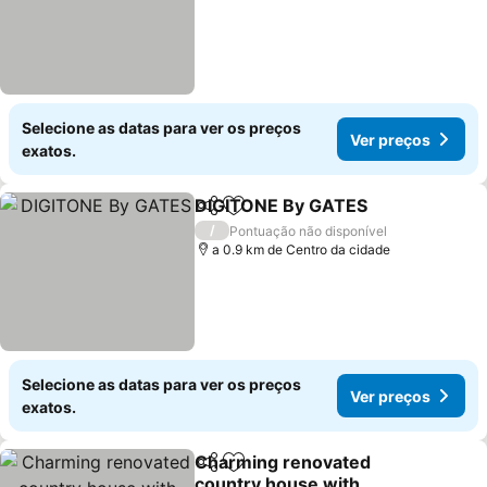
Selecione as datas para ver os preços
Ver preços
exatos.
DIGITONE By GATES
Partilhar
Adicionar aos favoritos
Ver p
/
Pontuação não disponível
a 0.9 km de Centro da cidade
Selecione as datas para ver os preços
Ver preços
exatos.
Charming renovated
Partilhar
Adicionar aos favoritos
country house with