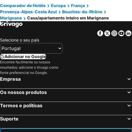
Comparador de Hotéis
Europa
França
Provença-Alpes-Costa Azul
Bouches-du-Rhône
Marignane
Casa/apartamento inteiro em Marignane
Facebook
Twitter
Insta
Yo
Selecione o seu país
Adicionar no Google
Encontre facilmente os nossos
resultados: adicione o trivago como
fonte preferencial no Google.
Empresa
Os nossos produtos
Termos e políticas
Suporte