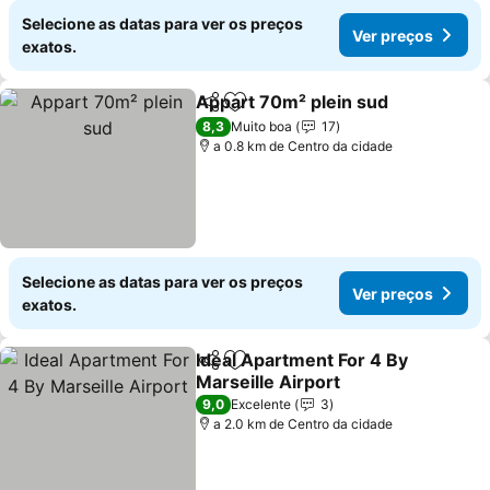
Selecione as datas para ver os preços
Ver preços
exatos.
Appart 70m² plein sud
Partilhar
Adicionar aos favoritos
Ver
8,3
Muito boa
17
a 0.8 km de Centro da cidade
Selecione as datas para ver os preços
Ver preços
exatos.
Ideal Apartment For 4 By
Partilhar
Adicionar aos favoritos
Marseille Airport
Ver preços
9,0
Excelente
3
a 2.0 km de Centro da cidade