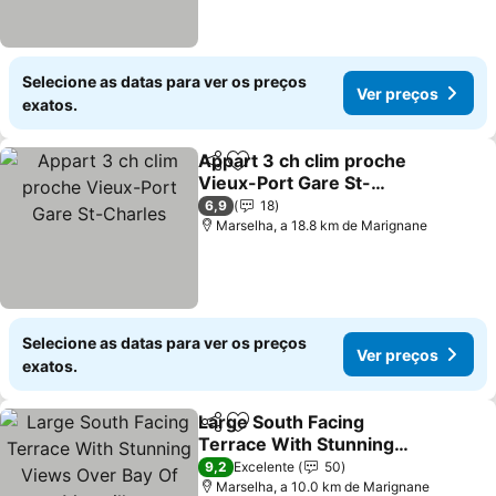
Selecione as datas para ver os preços
Ver preços
exatos.
Appart 3 ch clim proche
Partilhar
Adicionar aos favoritos
Vieux-Port Gare St-
Charles
Ver preços
6,9
18
Marselha, a 18.8 km de Marignane
Selecione as datas para ver os preços
Ver preços
exatos.
Large South Facing
Partilhar
Adicionar aos favoritos
Terrace With Stunning
Views Over Bay Of
Ver preços
9,2
Excelente
50
Marseille
Marselha, a 10.0 km de Marignane