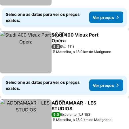
Selecione as datas para ver os preços
Ver preços
exatos.
Studi 400 Vieux Port
Partilhar
Adicionar aos favoritos
Opéra
Ver preços
5,0
111
Marselha, a 18.9 km de Marignane
Selecione as datas para ver os preços
Ver preços
exatos.
ADORAMAAR - LES
Partilhar
Adicionar aos favoritos
STUDIOS
Ver preços
9,0
Excelente
153
Marselha, a 18.0 km de Marignane