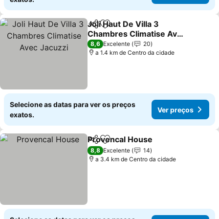
Joli Haut De Villa 3
Partilhar
Adicionar aos favoritos
Chambres Climatise Avec
Jacuzzi
Ver preços
8,6
Excelente
20
a 1.4 km de Centro da cidade
Selecione as datas para ver os preços
Ver preços
exatos.
Provencal House
Partilhar
Adicionar aos favoritos
Ver preç
8,8
Excelente
14
a 3.4 km de Centro da cidade