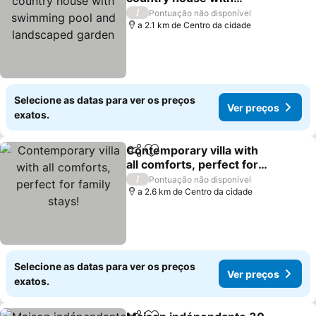
swimming pool and
Ver preços
/
Pontuação não disponível
landscaped garden
a 2.1 km de Centro da cidade
Selecione as datas para ver os preços
Ver preços
exatos.
Contemporary villa with
Partilhar
Adicionar aos favoritos
all comforts, perfect for
family stays!
Ver preços
/
Pontuação não disponível
a 2.6 km de Centro da cidade
Selecione as datas para ver os preços
Ver preços
exatos.