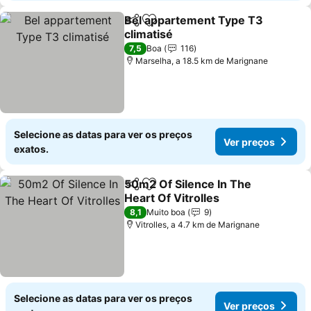
Bel appartement Type T3
Partilhar
Adicionar aos favoritos
climatisé
Ver preços
7,5
Boa
116
Marselha, a 18.5 km de Marignane
Selecione as datas para ver os preços
Ver preços
exatos.
50m2 Of Silence In The
Partilhar
Adicionar aos favoritos
Heart Of Vitrolles
Ver preços
8,1
Muito boa
9
Vitrolles, a 4.7 km de Marignane
Selecione as datas para ver os preços
Ver preços