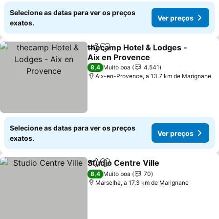
Selecione as datas para ver os preços
Ver preços
exatos.
thecamp Hotel & Lodges -
Partilhar
Adicionar aos favoritos
Aix en Provence
Ver preços
8,4
Muito boa
4.541
Aix-en-Provence, a 13.7 km de Marignane
Selecione as datas para ver os preços
Ver preços
exatos.
Studio Centre Ville
Partilhar
Adicionar aos favoritos
Ver pre
8,4
Muito boa
70
Marselha, a 17.3 km de Marignane