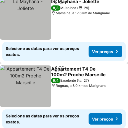
Le Mayhana - Joliette
Partilhar
Adicionar aos favoritos
Ver 
8,3
Muito boa
29
Marselha, a 17.6 km de Marignane
Selecione as datas para ver os preços
Ver preços
exatos.
Appartement T4 De
Partilhar
Adicionar aos favoritos
100m2 Proche Marseille
Ver preços
9,4
Excelente
27
Rognac, a 8.0 km de Marignane
Selecione as datas para ver os preços
Ver preços
exatos.