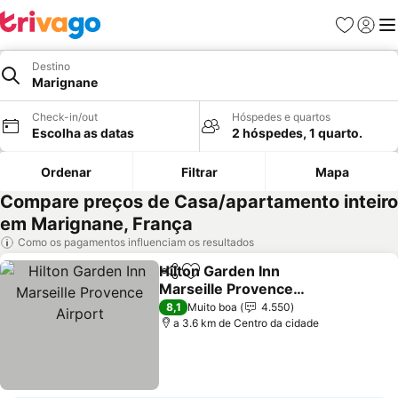
Favoritos
Iniciar
Me
Destino
Marignane
Check-in/out
Hóspedes e quartos
Escolha as datas
2 hóspedes, 1 quarto.
Ordenar
Filtrar
Mapa
Compare preços de Casa/apartamento inteiro
em Marignane, França
Como os pagamentos influenciam os resultados
Hilton Garden Inn
Partilhar
Adicionar aos favoritos
Marseille Provence
Airport
Ver preços
8,1
Muito boa
4.550
a 3.6 km de Centro da cidade