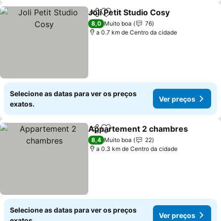
Joli Petit Studio Cosy
Partilhar
Adicionar aos favoritos
Ver 
8,0
Muito boa
76
a 0.7 km de Centro da cidade
Selecione as datas para ver os preços
Ver preços
exatos.
Appartement 2 chambres
Partilhar
Adicionar aos favoritos
8,4
Muito boa
22
a 0.3 km de Centro da cidade
Selecione as datas para ver os preços
Ver preços
exatos.