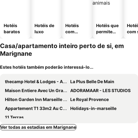
Hotéis
Hotéis de
Hotéis
Hotéis que
Hoté
baratos
luxo
com
permitem
com 
piscinas
animais
Casa/apartamento inteiro perto de si, em
Marignane
Estes hotéis também poderão interessá-lo...
thecamp Hotel & Lodges - Aix en Provence
La Plus Belle De Main
Maison Entiere Avec Un Grand Jardin A 15 Min Du Centre En Transports: Bienvenue A Qg Marseille !
ADORAMAAR - LES STUDIOS
Hilton Garden Inn Marseille Provence Airport
Le Royal Provence
Appartement T1 33m2 Au Calme Tonnelle Ombrag?e
Holidays-in-marseille
11 Terras
Ver todas as estadias em Marignane