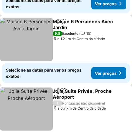
Selecione as datas para ver os preços
Ver preços
exatos.
Maison 6 Personnes Avec
Partilhar
Adicionar aos favoritos
Jardin
Ver preços
9,8
Excelente
15
a 1.2 km de Centro da cidade
Selecione as datas para ver os preços
Ver preços
exatos.
Jolie Suite Privée, Proche
Partilhar
Adicionar aos favoritos
Aéroport
Ver preços
/
Pontuação não disponível
a 0.7 km de Centro da cidade