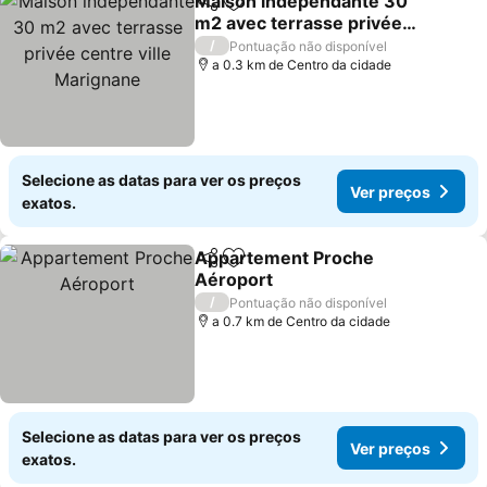
Maison indépendante 30
Partilhar
Adicionar aos favoritos
m2 avec terrasse privée
centre ville Marignane
Ver preços
/
Pontuação não disponível
a 0.3 km de Centro da cidade
Selecione as datas para ver os preços
Ver preços
exatos.
Appartement Proche
Partilhar
Adicionar aos favoritos
Aéroport
Ver preços
/
Pontuação não disponível
a 0.7 km de Centro da cidade
Selecione as datas para ver os preços
Ver preços
exatos.