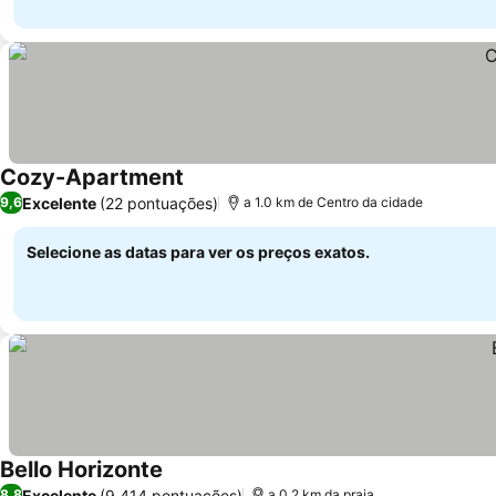
Cozy-Apartment
Excelente
(22 pontuações)
9,6
a 1.0 km de Centro da cidade
Selecione as datas para ver os preços exatos.
Bello Horizonte
Excelente
(9.414 pontuações)
8,8
a 0.2 km da praia