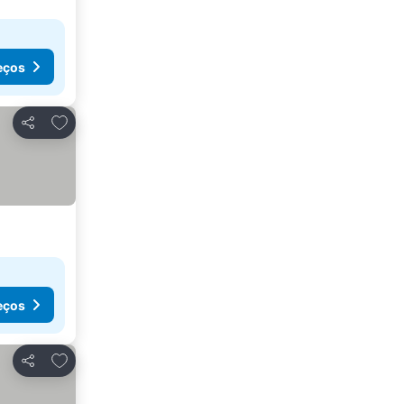
eços
Adicionar aos favoritos
Partilhar
eços
Adicionar aos favoritos
Partilhar