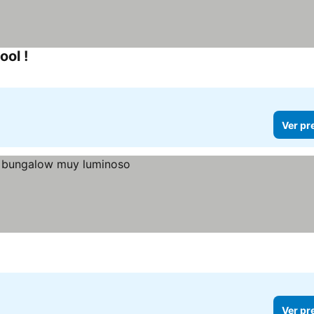
ool !
Ver pr
Ver pr