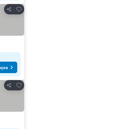
Adicionar aos favoritos
Partilhar
eços
Adicionar aos favoritos
Partilhar