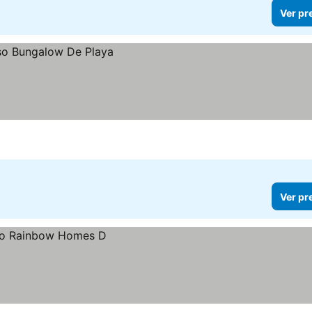
Ver pr
Ver pr