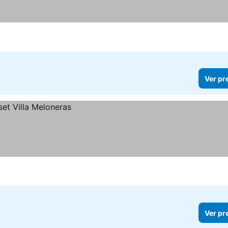
Ver pr
Ver pr