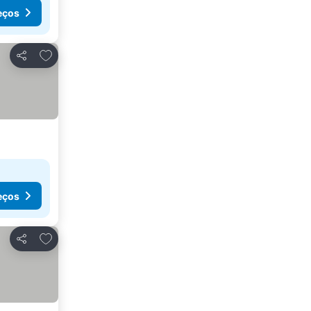
eços
Adicionar aos favoritos
Partilhar
eços
Adicionar aos favoritos
Partilhar