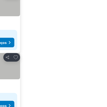
eços
Adicionar aos favoritos
Partilhar
eços