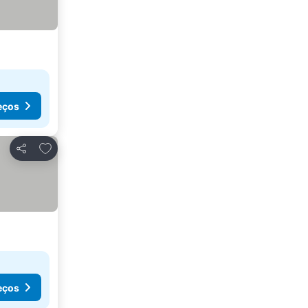
eços
Adicionar aos favoritos
Partilhar
eços