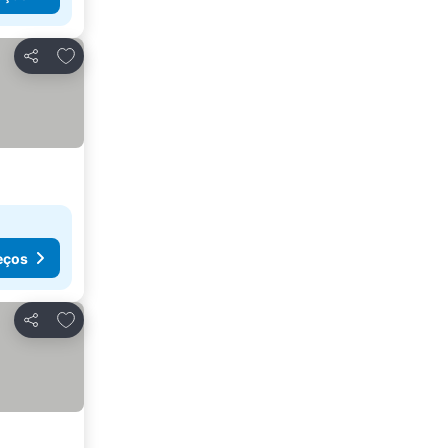
Adicionar aos favoritos
Partilhar
eços
Adicionar aos favoritos
Partilhar