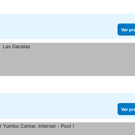
Ver pr
Ver pr