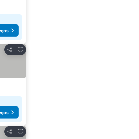
eços
Adicionar aos favoritos
Partilhar
eços
Adicionar aos favoritos
Partilhar