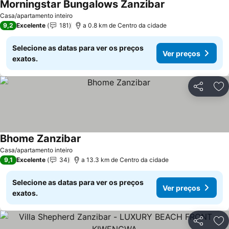
Morningstar Bungalows Zanzibar
Casa/apartamento inteiro
9,2
Excelente
181
a 0.8 km de Centro da cidade
Selecione as datas para ver os preços
Ver preços
exatos.
Partilhar
Ad
Bhome Zanzibar
Casa/apartamento inteiro
9,1
Excelente
34
a 13.3 km de Centro da cidade
Selecione as datas para ver os preços
Ver preços
exatos.
Partilhar
Ad