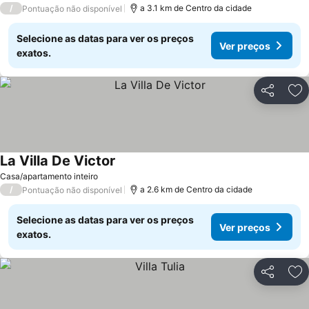
/
a 3.1 km de Centro da cidade
Pontuação não disponível
Selecione as datas para ver os preços
Ver preços
exatos.
Partilhar
Ad
La Villa De Victor
Casa/apartamento inteiro
/
a 2.6 km de Centro da cidade
Pontuação não disponível
Selecione as datas para ver os preços
Ver preços
exatos.
Partilhar
Ad