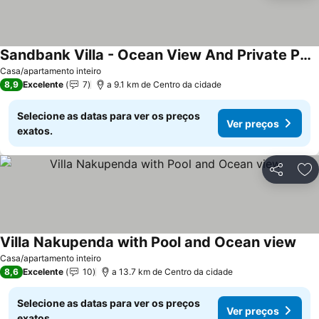
Sandbank Villa - Ocean View And Private Pool- Zanzibarhouses
Casa/apartamento inteiro
8,9
Excelente
7
a 9.1 km de Centro da cidade
Selecione as datas para ver os preços
Ver preços
exatos.
Partilhar
Ad
Villa Nakupenda with Pool and Ocean view
Casa/apartamento inteiro
8,6
Excelente
10
a 13.7 km de Centro da cidade
Selecione as datas para ver os preços
Ver preços
exatos.