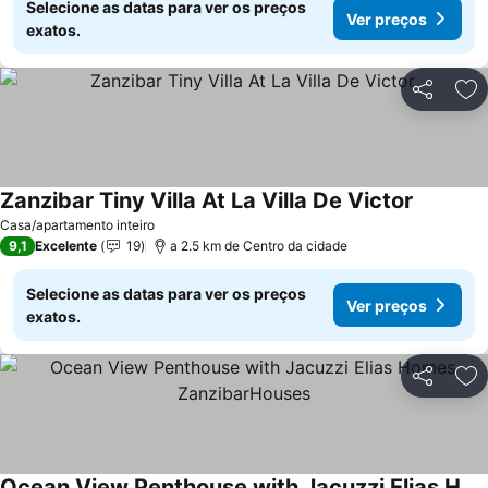
Selecione as datas para ver os preços
Ver preços
exatos.
Partilhar
Ad
Zanzibar Tiny Villa At La Villa De Victor
Casa/apartamento inteiro
9,1
Excelente
19
a 2.5 km de Centro da cidade
Selecione as datas para ver os preços
Ver preços
exatos.
Partilhar
Ad
Ocean View Penthouse with Jacuzzi Elias Homes ZanzibarHouses