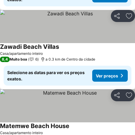
Partilhar
Ad
Zawadi Beach Villas
Casa/apartamento inteiro
8,4
Muito boa
6
a 0.3 km de Centro da cidade
Selecione as datas para ver os preços
Ver preços
exatos.
Partilhar
Ad
Matemwe Beach House
Casa/apartamento inteiro