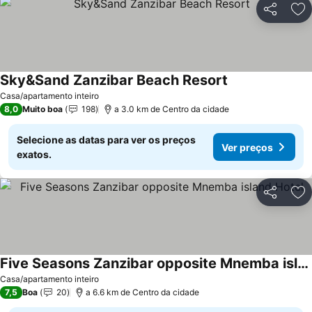
Partilhar
Ad
Sky&Sand Zanzibar Beach Resort
Casa/apartamento inteiro
8,0
Muito boa
198
a 3.0 km de Centro da cidade
Selecione as datas para ver os preços
Ver preços
exatos.
Partilhar
Ad
Five Seasons Zanzibar opposite Mnemba island Hotel
Casa/apartamento inteiro
7,5
Boa
20
a 6.6 km de Centro da cidade