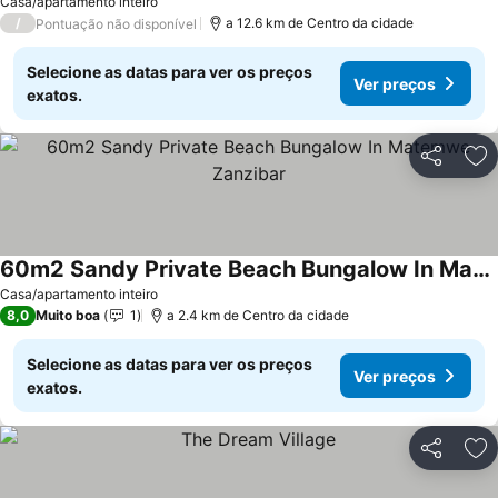
Casa/apartamento inteiro
/
a 12.6 km de Centro da cidade
Pontuação não disponível
Selecione as datas para ver os preços
Ver preços
exatos.
Partilhar
Ad
60m2 Sandy Private Beach Bungalow In Matemwe Zanzibar
Casa/apartamento inteiro
8,0
Muito boa
1
a 2.4 km de Centro da cidade
Selecione as datas para ver os preços
Ver preços
exatos.
Partilhar
Ad