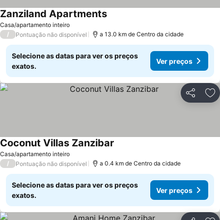
Zanziland Apartments
Casa/apartamento inteiro
/
a 13.0 km de Centro da cidade
Pontuação não disponível
Selecione as datas para ver os preços
Ver preços
exatos.
Partilhar
Ad
Coconut Villas Zanzibar
Casa/apartamento inteiro
/
a 0.4 km de Centro da cidade
Pontuação não disponível
Selecione as datas para ver os preços
Ver preços
exatos.