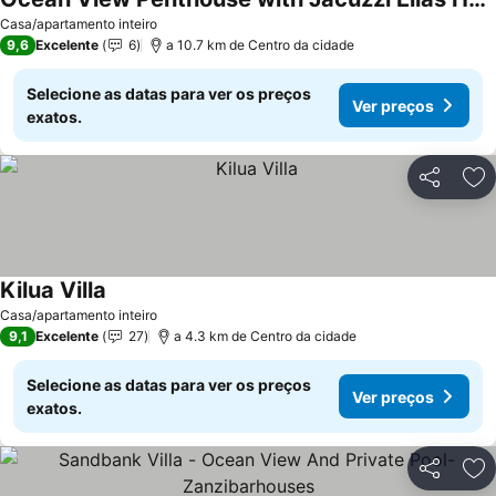
Casa/apartamento inteiro
9,6
Excelente
6
a 10.7 km de Centro da cidade
Selecione as datas para ver os preços
Ver preços
exatos.
Partilhar
Ad
Kilua Villa
Casa/apartamento inteiro
9,1
Excelente
27
a 4.3 km de Centro da cidade
Selecione as datas para ver os preços
Ver preços
exatos.
Partilhar
Ad