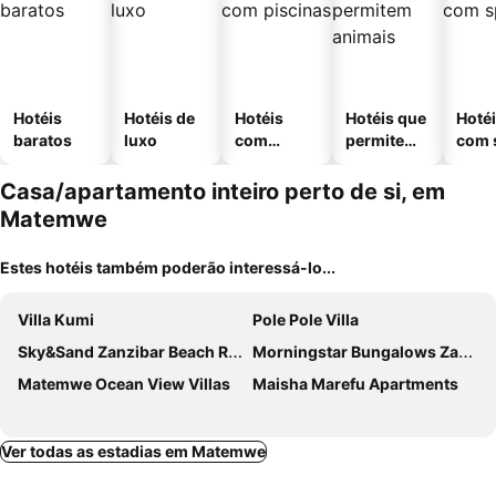
Hotéis
Hotéis de
Hotéis
Hotéis que
Hoté
baratos
luxo
com
permitem
com 
piscinas
animais
Casa/apartamento inteiro perto de si, em
Matemwe
Estes hotéis também poderão interessá-lo...
Villa Kumi
Pole Pole Villa
Sky&Sand Zanzibar Beach Resort
Morningstar Bungalows Zanzibar
Matemwe Ocean View Villas
Maisha Marefu Apartments
Ver todas as estadias em Matemwe