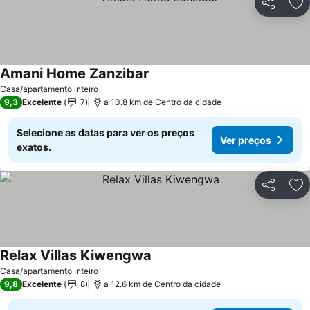
Partilhar
Ad
Amani Home Zanzibar
Casa/apartamento inteiro
9,3
Excelente
7
a 10.8 km de Centro da cidade
Selecione as datas para ver os preços
Ver preços
exatos.
Partilhar
Ad
Relax Villas Kiwengwa
Casa/apartamento inteiro
9,8
Excelente
8
a 12.6 km de Centro da cidade