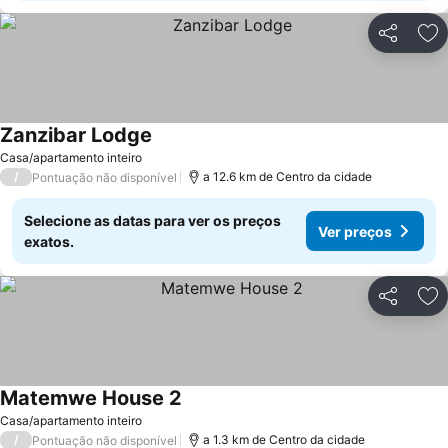
Partilhar
Ad
Zanzibar Lodge
Casa/apartamento inteiro
/
a 12.6 km de Centro da cidade
Pontuação não disponível
Selecione as datas para ver os preços
Ver preços
exatos.
Partilhar
Ad
Matemwe House 2
Casa/apartamento inteiro
/
a 1.3 km de Centro da cidade
Pontuação não disponível