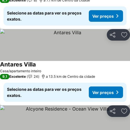
8,7
Excelente
8
a 7.1 km de Centro da cidade
Selecione as datas para ver os preços
Ver preços
exatos.
Partilhar
Ad
Antares Villa
Casa/apartamento inteiro
9,1
Excelente
24
a 13.5 km de Centro da cidade
Selecione as datas para ver os preços
Ver preços
exatos.
Partilhar
Ad