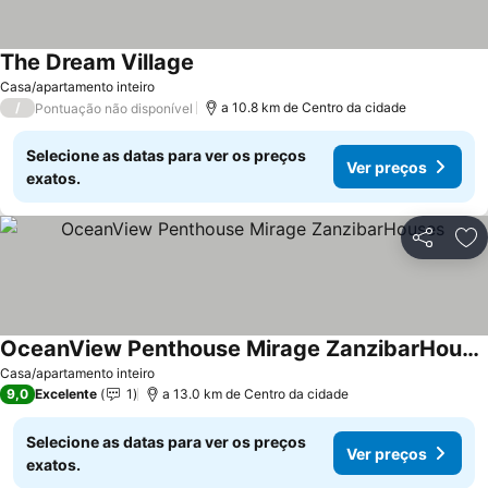
The Dream Village
Casa/apartamento inteiro
/
a 10.8 km de Centro da cidade
Pontuação não disponível
Selecione as datas para ver os preços
Ver preços
exatos.
Partilhar
Ad
OceanView Penthouse Mirage ZanzibarHouses
Casa/apartamento inteiro
9,0
Excelente
1
a 13.0 km de Centro da cidade
Selecione as datas para ver os preços
Ver preços
exatos.