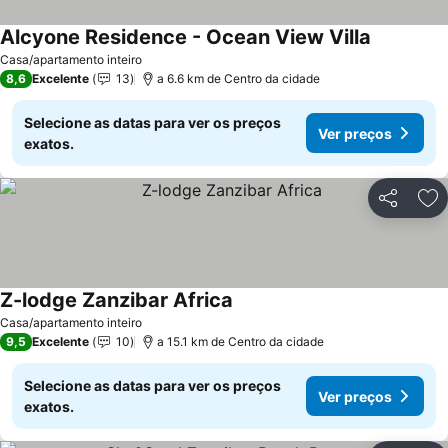
Alcyone Residence - Ocean View Villa
Casa/apartamento inteiro
8,6
Excelente
13
a 6.6 km de Centro da cidade
Selecione as datas para ver os preços
Ver preços
exatos.
Partilhar
Ad
Z-lodge Zanzibar Africa
Casa/apartamento inteiro
9,5
Excelente
10
a 15.1 km de Centro da cidade
Selecione as datas para ver os preços
Ver preços
exatos.