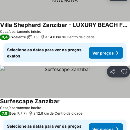
Villa Shepherd Zanzibar - LUXURY BEACH FRONT - KIWENGWA
Casa/apartamento inteiro
9,4
Excelente
15
a 14.8 km de Centro da cidade
Selecione as datas para ver os preços
Ver preços
exatos.
Partilhar
Ad
Surfescape Zanzibar
Casa/apartamento inteiro
7,8
Boa
7
a 12.6 km de Centro da cidade
Selecione as datas para ver os preços
Ver preços