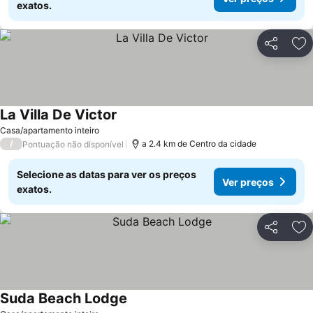
exatos.
Partilhar
Ad
La Villa De Victor
Casa/apartamento inteiro
/
a 2.4 km de Centro da cidade
Pontuação não disponível
Selecione as datas para ver os preços
Ver preços
exatos.
Partilhar
Ad
Suda Beach Lodge