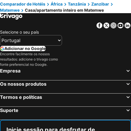
Comparador de Hotéis
África
Tanzânia
Zanzibar
Matemwe
Casa/apartamento inteiro em Matemwe
Facebook
Twitter
Insta
Yo
Selecione o seu país
Adicionar no Google
Encontre facilmente os nossos
resultados: adicione o trivago como
fonte preferencial no Google.
Empresa
Os nossos produtos
Termos e políticas
Suporte
Inicie sessão para desfrutar de