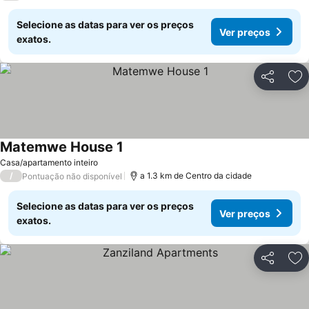
Selecione as datas para ver os preços
Ver preços
exatos.
Partilhar
Ad
Matemwe House 1
Casa/apartamento inteiro
/
a 1.3 km de Centro da cidade
Pontuação não disponível
Selecione as datas para ver os preços
Ver preços
exatos.
Partilhar
Ad