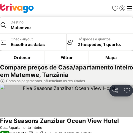
Favoritos
Iniciar
Me
Destino
Matemwe
Check-in/out
Hóspedes e quartos
Escolha as datas
2 hóspedes, 1 quarto.
Ordenar
Filtrar
Mapa
Compare preços de Casa/apartamento inteiro
em Matemwe, Tanzânia
Como os pagamentos influenciam os resultados
Partilhar
Ad
Five Seasons Zanzibar Ocean View Hotel
Casa/apartamento inteiro