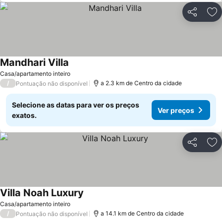
Partilhar
Ad
Mandhari Villa
Casa/apartamento inteiro
/
a 2.3 km de Centro da cidade
Pontuação não disponível
Selecione as datas para ver os preços
Ver preços
exatos.
Partilhar
Ad
Villa Noah Luxury
Casa/apartamento inteiro
/
a 14.1 km de Centro da cidade
Pontuação não disponível