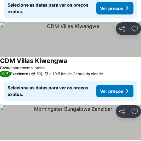
Selecione as datas para ver os preços
Ver preços
exatos.
Partilhar
Ad
CDM Villas Kiwengwa
Casa/apartamento inteiro
9,7
Excelente
56
a 10.5 km de Centro da cidade
Selecione as datas para ver os preços
Ver preços
exatos.
Partilhar
Ad