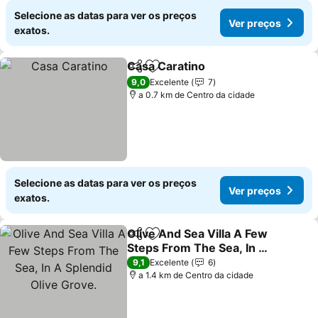
Selecione as datas para ver os preços
Ver preços
exatos.
Casa Caratino
Partilhar
Adicionar aos favoritos
Ver preços
9,0
Excelente
7
a 0.7 km de Centro da cidade
Selecione as datas para ver os preços
Ver preços
exatos.
Olive And Sea Villa A Few
Partilhar
Adicionar aos favoritos
Steps From The Sea, In A
Splendid Olive Grove.
Ver preços
9,1
Excelente
6
a 1.4 km de Centro da cidade