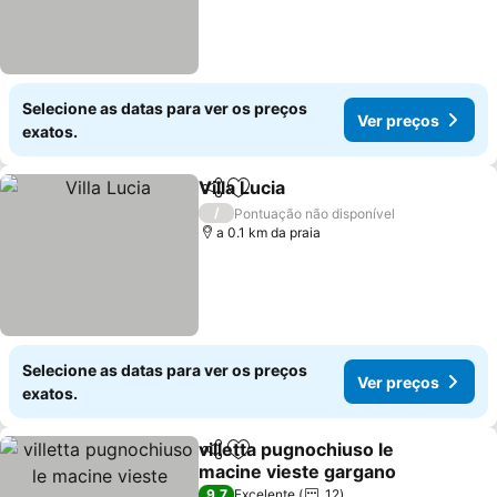
Selecione as datas para ver os preços
Ver preços
exatos.
Villa Lucia
Partilhar
Adicionar aos favoritos
Ver preços
/
Pontuação não disponível
a 0.1 km da praia
Selecione as datas para ver os preços
Ver preços
exatos.
villetta pugnochiuso le
Partilhar
Adicionar aos favoritos
macine vieste gargano
Ver preços
9,7
Excelente
12