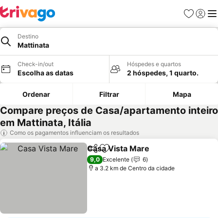
Favoritos
Iniciar
Me
Destino
Mattinata
Check-in/out
Hóspedes e quartos
Escolha as datas
2 hóspedes, 1 quarto.
Ordenar
Filtrar
Mapa
Compare preços de Casa/apartamento inteiro
em Mattinata, Itália
Como os pagamentos influenciam os resultados
Casa Vista Mare
Partilhar
Adicionar aos favoritos
Ver preço
9,0
Excelente
6
a 3.2 km de Centro da cidade