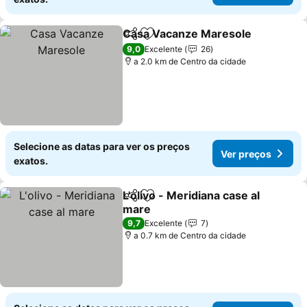
Casa Vacanze Maresole
Partilhar
Adicionar aos favoritos
Ve
9,0
Excelente
26
a 2.0 km de Centro da cidade
Selecione as datas para ver os preços
Ver preços
exatos.
L'olivo - Meridiana case al
Partilhar
Adicionar aos favoritos
mare
Ver preços
9,7
Excelente
7
a 0.7 km de Centro da cidade