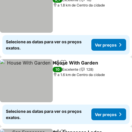
a 1.8 km de Centro da cidade
Selecione as datas para ver os preços
Ver preços
exatos.
House With Garden
Partilhar
Adicionar aos favoritos
Ver pr
10
Excelente
128
a 1.6 km de Centro da cidade
Selecione as datas para ver os preços
Ver preços
exatos.