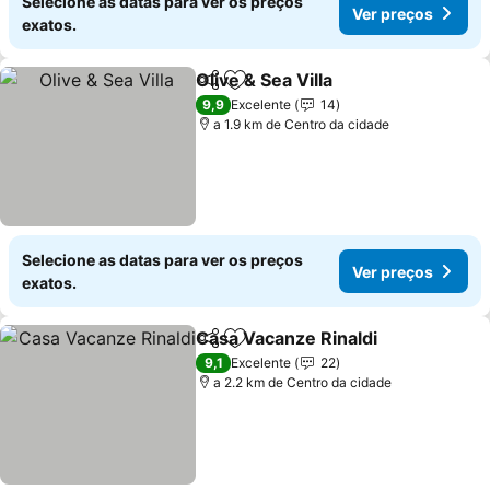
Selecione as datas para ver os preços
Ver preços
exatos.
Olive & Sea Villa
Partilhar
Adicionar aos favoritos
Ver preço
9,9
Excelente
14
a 1.9 km de Centro da cidade
Selecione as datas para ver os preços
Ver preços
exatos.
Casa Vacanze Rinaldi
Partilhar
Adicionar aos favoritos
Ver 
9,1
Excelente
22
a 2.2 km de Centro da cidade