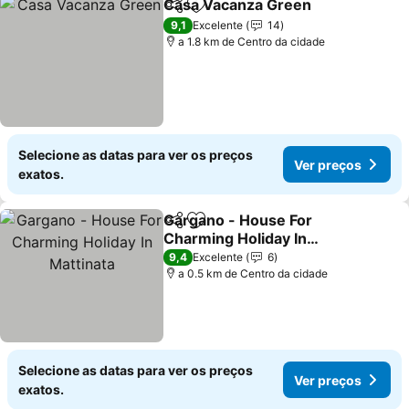
Casa Vacanza Green
Partilhar
Adicionar aos favoritos
Ver p
9,1
Excelente
14
a 1.8 km de Centro da cidade
Selecione as datas para ver os preços
Ver preços
exatos.
Gargano - House For
Partilhar
Adicionar aos favoritos
Charming Holiday In
Mattinata
Ver preços
9,4
Excelente
6
a 0.5 km de Centro da cidade
Selecione as datas para ver os preços
Ver preços
exatos.