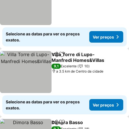
Selecione as datas para ver os preços
Ver preços
exatos.
Villa Torre di Lupo-
Partilhar
Adicionar aos favoritos
Manfredi Homes&Villas
Ver preços
9,1
Excelente
10
a 3.5 km de Centro da cidade
Selecione as datas para ver os preços
Ver preços
exatos.
Dimora Basso
Partilhar
Adicionar aos favoritos
Ver preços
9,7
Excelente
18