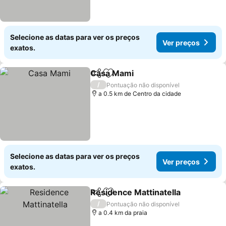
Selecione as datas para ver os preços
Ver preços
exatos.
Casa Mami
Partilhar
Adicionar aos favoritos
Ver preços
/
Pontuação não disponível
a 0.5 km de Centro da cidade
Selecione as datas para ver os preços
Ver preços
exatos.
Residence Mattinatella
Partilhar
Adicionar aos favoritos
Ver
/
Pontuação não disponível
a 0.4 km da praia