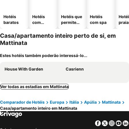
Hotéis
Hotéis
Hotéis que
Hotéis
Hotéi
baratos
com
permitem
com spa
praia
piscinas
animais
Casa/apartamento inteiro perto de si, em
Mattinata
Estes hotéis também poderão interessá-lo...
House With Garden
Casrienn
Ver todas as estadias em Mattinata
Comparador de Hotéis
Europa
Itália
Apúlia
Mattinata
Casa/apartamento inteiro em Mattinata
Facebook
Twitter
Insta
Yo