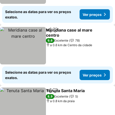
Selecione as datas para ver os preços
Ver preços
exatos.
Meridiana case al mare
Partilhar
Adicionar aos favoritos
centro
Ver preços
9,6
Excelente
78
a 0.6 km de Centro da cidade
Selecione as datas para ver os preços
Ver preços
exatos.
Tenuta Santa Maria
Partilhar
Adicionar aos favoritos
Ver pr
8,9
Excelente
5
a 0.8 km da praia