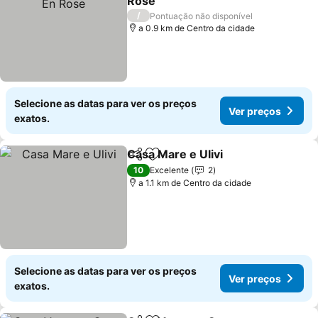
Rose
Ver preços
/
Pontuação não disponível
a 0.9 km de Centro da cidade
Selecione as datas para ver os preços
Ver preços
exatos.
Casa Mare e Ulivi
Partilhar
Adicionar aos favoritos
Ver preç
10
Excelente
2
a 1.1 km de Centro da cidade
Selecione as datas para ver os preços
Ver preços
exatos.