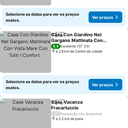
Selecione as datas para ver os preços
Ver preços
exatos.
Casa Con Giardino Nel
Partilhar
Adicionar aos favoritos
Gargano Mattinata Con
Vista Mare Con Tutti I
Ver preços
9,4
Excelente
33
Confort .
a 2.8 km de Centro da cidade
Selecione as datas para ver os preços
Ver preços
exatos.
Case Vacanza
Partilhar
Adicionar aos favoritos
Fracarluccio
Ver preços
/
Pontuação não disponível
a 0.2 km da praia