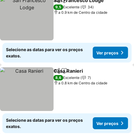
San Francesco Lodge
Partilhar
Adicionar aos favoritos
Ver 
9,5
Excelente
34
a 0.9 km de Centro da cidade
Selecione as datas para ver os preços
Ver preços
exatos.
Casa Ranieri
Partilhar
Adicionar aos favoritos
Ver preços
8,6
Excelente
7
a 0.8 km de Centro da cidade
Selecione as datas para ver os preços
Ver preços
exatos.