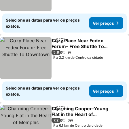
Selecione as datas para ver os preços
Ver preços
exatos.
Cozy Place Near Fedex
Partilhar
Adicionar aos favoritos
Forum- Free Shuttle To
Downtown
Ver preços
5,8
9
a 2.2 km de Centro da cidade
Selecione as datas para ver os preços
Ver preços
exatos.
Charming Cooper-Young
Partilhar
Adicionar aos favoritos
Flat in the Heart of
Memphis
Ver preços
7,2
69
a 6.1 km de Centro da cidade