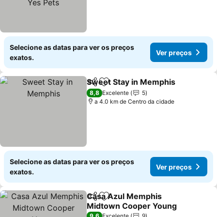
Selecione as datas para ver os preços
Ver preços
exatos.
Sweet Stay in Memphis
Partilhar
Adicionar aos favoritos
Ve
8,8
Excelente
5
a 4.0 km de Centro da cidade
Selecione as datas para ver os preços
Ver preços
exatos.
Casa Azul Memphis
Partilhar
Adicionar aos favoritos
Midtown Cooper Young
Ver preços
9,6
Excelente
9