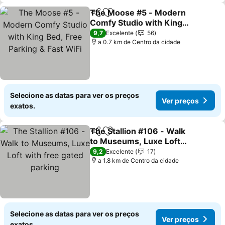
The Moose #5 - Modern
Partilhar
Adicionar aos favoritos
Comfy Studio with King
Bed, Free Parking & Fast
Ver preços
9,7
Excelente
56
WiFi
a 0.7 km de Centro da cidade
Selecione as datas para ver os preços
Ver preços
exatos.
The Stallion #106 - Walk
Partilhar
Adicionar aos favoritos
to Museums, Luxe Loft
with free gated parking
Ver preços
9,2
Excelente
17
a 1.8 km de Centro da cidade
Selecione as datas para ver os preços
Ver preços
exatos.