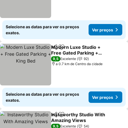
Selecione as datas para ver os preços
Ver preços
exatos.
Modern Luxe Studio +
Partilhar
Adicionar aos favoritos
Free Gated Parking +
King Bed
Ver preços
9,5
Excelente
92
a 0.7 km de Centro da cidade
Selecione as datas para ver os preços
Ver preços
exatos.
Instaworthy Studio With
Partilhar
Adicionar aos favoritos
Amazing Views
Ver preços
9,5
Excelente
54