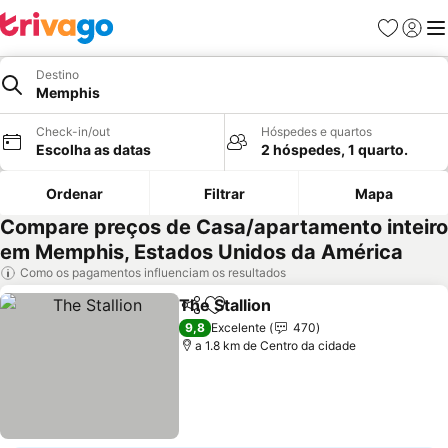
Favoritos
Iniciar
Me
Destino
Memphis
Check-in/out
Hóspedes e quartos
Escolha as datas
2 hóspedes, 1 quarto.
Ordenar
Filtrar
Mapa
Compare preços de Casa/apartamento inteiro
em Memphis, Estados Unidos da América
Como os pagamentos influenciam os resultados
The Stallion
Partilhar
Adicionar aos favoritos
Ver preços
9,8
Excelente
470
a 1.8 km de Centro da cidade