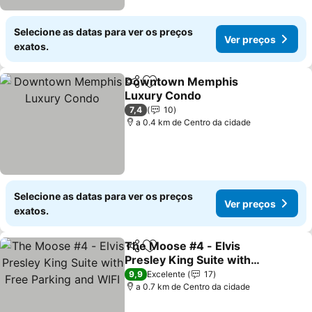
Selecione as datas para ver os preços
Ver preços
exatos.
Downtown Memphis
Partilhar
Adicionar aos favoritos
Luxury Condo
Ver preços
7,4
10
a 0.4 km de Centro da cidade
Selecione as datas para ver os preços
Ver preços
exatos.
The Moose #4 - Elvis
Partilhar
Adicionar aos favoritos
Presley King Suite with
Free Parking and WIFI
Ver preços
9,9
Excelente
17
a 0.7 km de Centro da cidade