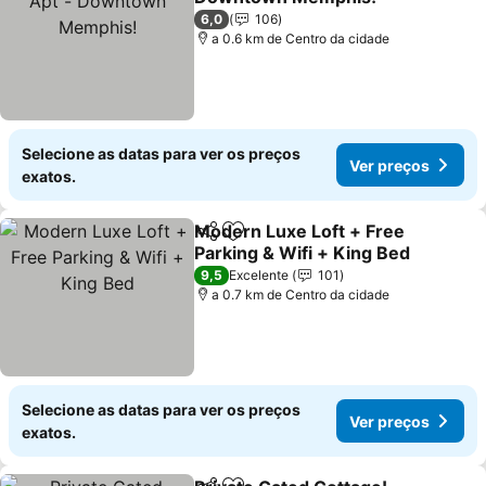
Ver preços
6,0
106
a 0.6 km de Centro da cidade
Selecione as datas para ver os preços
Ver preços
exatos.
Modern Luxe Loft + Free
Partilhar
Adicionar aos favoritos
Parking & Wifi + King Bed
Ver preços
9,5
Excelente
101
a 0.7 km de Centro da cidade
Selecione as datas para ver os preços
Ver preços
exatos.