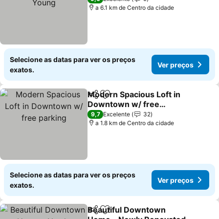
a 6.1 km de Centro da cidade
Selecione as datas para ver os preços
Ver preços
exatos.
Modern Spacious Loft in
Partilhar
Adicionar aos favoritos
Downtown w/ free
parking
Ver preços
9,7
Excelente
32
a 1.8 km de Centro da cidade
Selecione as datas para ver os preços
Ver preços
exatos.
Beautiful Downtown
Partilhar
Adicionar aos favoritos