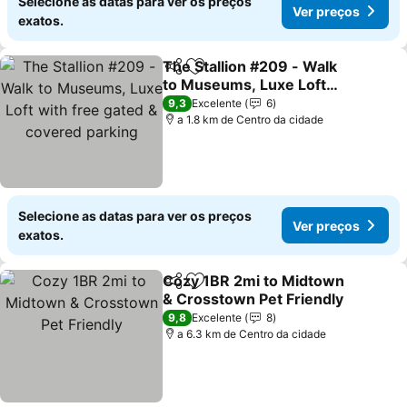
Selecione as datas para ver os preços
Ver preços
exatos.
The Stallion #209 - Walk
Partilhar
Adicionar aos favoritos
to Museums, Luxe Loft
with free gated & covered
Ver preços
9,3
Excelente
6
parking
a 1.8 km de Centro da cidade
Selecione as datas para ver os preços
Ver preços
exatos.
Cozy 1BR 2mi to Midtown
Partilhar
Adicionar aos favoritos
& Crosstown Pet Friendly
Ver preços
9,8
Excelente
8
a 6.3 km de Centro da cidade