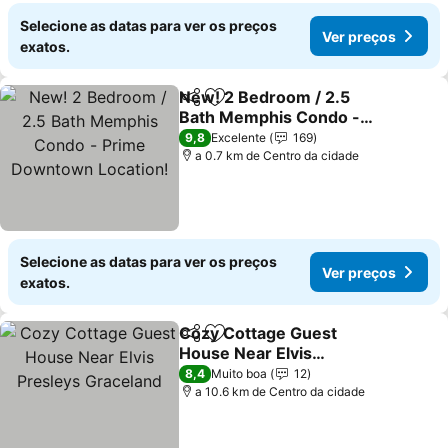
Selecione as datas para ver os preços
Ver preços
exatos.
New! 2 Bedroom / 2.5
Partilhar
Adicionar aos favoritos
Bath Memphis Condo -
Prime Downtown
Ver preços
9,8
Excelente
169
Location!
a 0.7 km de Centro da cidade
Selecione as datas para ver os preços
Ver preços
exatos.
Cozy Cottage Guest
Partilhar
Adicionar aos favoritos
House Near Elvis
Presleys Graceland
Ver preços
8,4
Muito boa
12
a 10.6 km de Centro da cidade