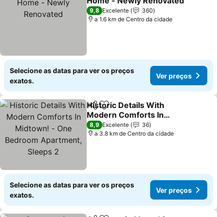
Home - Newly Renovated
Ver preços
9,8
Excelente
360
a 1.6 km de Centro da cidade
Selecione as datas para ver os preços
Ver preços
exatos.
Historic Details With
Partilhar
Adicionar aos favoritos
Modern Comforts In
Midtown! - One Bedroom
Ver preços
8,9
Excelente
36
Apartment, Sleeps 2
a 3.8 km de Centro da cidade
Selecione as datas para ver os preços
Ver preços
exatos.