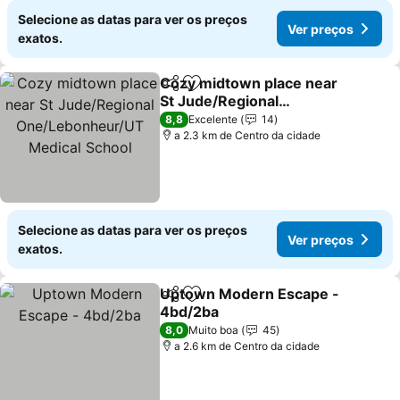
Selecione as datas para ver os preços
Ver preços
exatos.
Cozy midtown place near
Partilhar
Adicionar aos favoritos
St Jude/Regional
One/Lebonheur/UT
Ver preços
8,8
Excelente
14
Medical School
a 2.3 km de Centro da cidade
Selecione as datas para ver os preços
Ver preços
exatos.
Uptown Modern Escape -
Partilhar
Adicionar aos favoritos
4bd/2ba
Ver preços
8,0
Muito boa
45
a 2.6 km de Centro da cidade