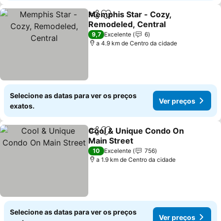
Memphis Star - Cozy,
Partilhar
Adicionar aos favoritos
Remodeled, Central
Ver preços
9,7
Excelente
6
a 4.9 km de Centro da cidade
Selecione as datas para ver os preços
Ver preços
exatos.
Cool & Unique Condo On
Partilhar
Adicionar aos favoritos
Main Street
Ver preços
10
Excelente
756
a 1.9 km de Centro da cidade
Selecione as datas para ver os preços
Ver preços