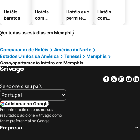
Hotéis
Hotéis
Hotéis que
Hotéis
baratos
com
permitem
com
piscinas
animais
estaciona
mento
Ver todas as estadias em Memphis
Comparador de Hotéis
América do Norte
Estados Unidos da América
Tenessi
Memphis
Casa/apartamento inteiro em Memphis
Facebook
Twitter
Insta
Yo
Selecione o seu país
Adicionar no Google
Encontre facilmente os nossos
resultados: adicione o trivago como
fonte preferencial no Google.
Empresa