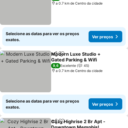
a 0.7 km de Centro da cidade
Selecione as datas para ver os preços
Ver preços
exatos.
Modern Luxe Studio +
Partilhar
Adicionar aos favoritos
Gated Parking & Wifi
Ver preços
9,6
Excelente
45
a 0.7 km de Centro da cidade
Selecione as datas para ver os preços
Ver preços
exatos.
Cozy Highrise 2 Br Apt -
Partilhar
Adicionar aos favoritos
Downtown Memphis!