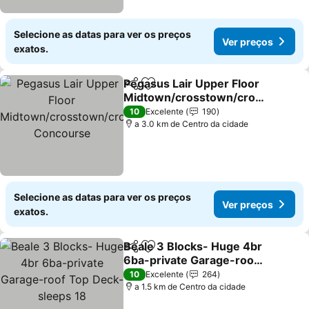
Selecione as datas para ver os preços
Ver preços
exatos.
Pegasus Lair Upper Floor
Partilhar
Adicionar aos favoritos
Midtown/crosstown/cros
stown Concourse
Ver preços
10
Excelente
190
a 3.0 km de Centro da cidade
Selecione as datas para ver os preços
Ver preços
exatos.
Beale 3 Blocks- Huge 4br
Partilhar
Adicionar aos favoritos
6ba-private Garage-roof
Top Deck-sleeps 18
Ver preços
10
Excelente
264
a 1.5 km de Centro da cidade