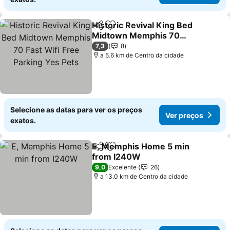
Historic Revival King Bed
Partilhar
Adicionar aos favoritos
Midtown Memphis 70
Fast Wifi Free Parking Yes
Ver preços
7,3
8
Pets
a 5.6 km de Centro da cidade
Selecione as datas para ver os preços
Ver preços
exatos.
E, Memphis Home 5 min
Partilhar
Adicionar aos favoritos
from I240W
Ver preços
9,0
Excelente
26
a 13.0 km de Centro da cidade