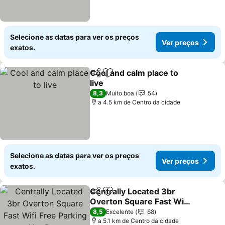
Selecione as datas para ver os preços
Ver preços
exatos.
Cool and calm place to
Partilhar
Adicionar aos favoritos
live
Ver preços
8,3
Muito boa
54
a 4.5 km de Centro da cidade
Selecione as datas para ver os preços
Ver preços
exatos.
Centrally Located 3br
Partilhar
Adicionar aos favoritos
Overton Square Fast Wifi
Free Parking Yes Pets
Ver preços
8,5
Excelente
68
a 5.1 km de Centro da cidade