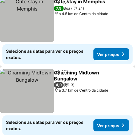
Cute stay in Memphis
Partilhar
Adicionar aos favoritos
Ver 
7,9
Boa
24
a 4.5 km de Centro da cidade
Selecione as datas para ver os preços
Ver preços
exatos.
Charming Midtown
Partilhar
Adicionar aos favoritos
Bungalow
Ver preços
4,0
3
a 3.7 km de Centro da cidade
Selecione as datas para ver os preços
Ver preços
exatos.