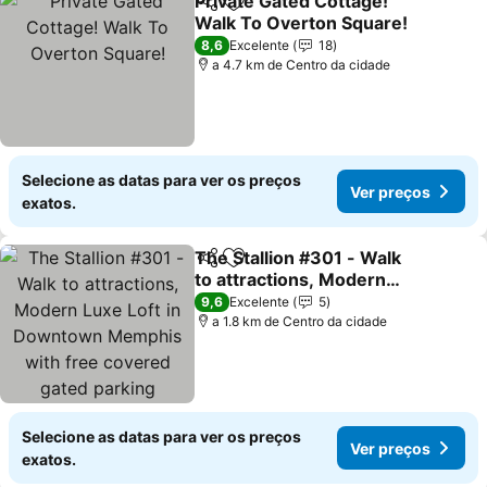
Private Gated Cottage!
Partilhar
Adicionar aos favoritos
Walk To Overton Square!
Ver preços
8,6
Excelente
18
a 4.7 km de Centro da cidade
Selecione as datas para ver os preços
Ver preços
exatos.
The Stallion #301 - Walk
Partilhar
Adicionar aos favoritos
to attractions, Modern
Luxe Loft in Downtown
Ver preços
9,6
Excelente
5
Memphis with free
a 1.8 km de Centro da cidade
covered gated parking
Selecione as datas para ver os preços
Ver preços
exatos.