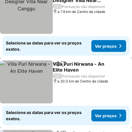
Designer Villa Near
Canggu
/
Pontuação não disponível
a 7.9 km de Centro da cidade
Selecione as datas para ver os preços
Ver preços
exatos.
Villa Puri Nirwana - An
Partilhar
Adicionar aos favoritos
Elite Haven
/
Pontuação não disponível
a 20.0 km de Centro da cidade
Selecione as datas para ver os preços
Ver preços
exatos.