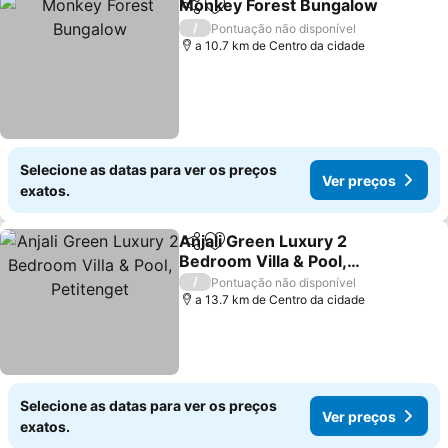
Monkey Forest Bungalow
Partilhar
Adicionar aos favoritos
/
Pontuação não disponível
a 10.7 km de Centro da cidade
Selecione as datas para ver os preços
Ver preços
exatos.
Anjali Green Luxury 2
Partilhar
Adicionar aos favoritos
Bedroom Villa & Pool,
Petitenget
/
Pontuação não disponível
a 13.7 km de Centro da cidade
Selecione as datas para ver os preços
Ver preços
exatos.