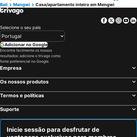
Bali
Mengwi
Casa/apartamento inteiro em Mengwi
Facebook
Twitter
Insta
Yo
Selecione o seu país
Adicionar no Google
Encontre facilmente os nossos
resultados: adicione o trivago como
fonte preferencial no Google.
Empresa
Os nossos produtos
Termos e políticas
Suporte
Inicie sessão para desfrutar de