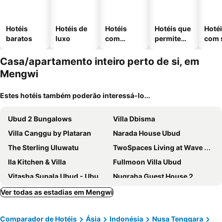
Hotéis
Hotéis de
Hotéis
Hotéis que
Hoté
baratos
luxo
com
permitem
com 
piscinas
animais
Casa/apartamento inteiro perto de si, em
Mengwi
Estes hotéis também poderão interessá-lo...
Ubud 2 Bungalows
Villa Dbisma
Villa Canggu by Plataran
Narada House Ubud
The Sterling Uluwatu
TwoSpaces Living at Wave And Chill House, Canggu
Ila Kitchen & Villa
Fullmoon Villa Ubud
Vitasha Supala Ubud - Ubud Center prime location
Nugraha Guest House 2
Belle Astina
Ver todas as estadias em Mengwi
Comparador de Hotéis
Ásia
Indonésia
Nusa Tenggara