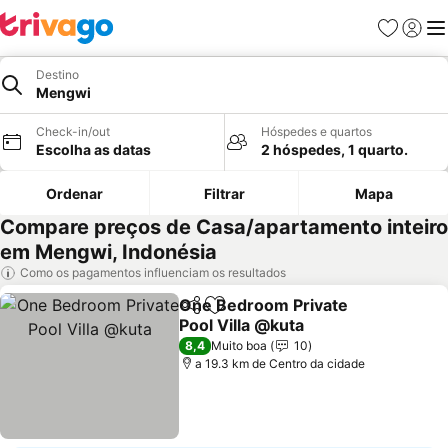
Favoritos
Iniciar
Me
Destino
Mengwi
Check-in/out
Hóspedes e quartos
Escolha as datas
2 hóspedes, 1 quarto.
Ordenar
Filtrar
Mapa
Compare preços de Casa/apartamento inteiro
em Mengwi, Indonésia
Como os pagamentos influenciam os resultados
One Bedroom Private
Partilhar
Adicionar aos favoritos
Pool Villa @kuta
8,4
Muito boa
10
a 19.3 km de Centro da cidade