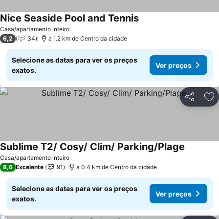
Nice Seaside Pool and Tennis
Casa/apartamento inteiro
6,2
34
a 1.2 km de Centro da cidade
Selecione as datas para ver os preços
Ver preços
exatos.
Partilhar
Ad
Sublime T2/ Cosy/ Clim/ Parking/Plage
Casa/apartamento inteiro
8,6
Excelente
91
a 0.4 km de Centro da cidade
Selecione as datas para ver os preços
Ver preços
exatos.