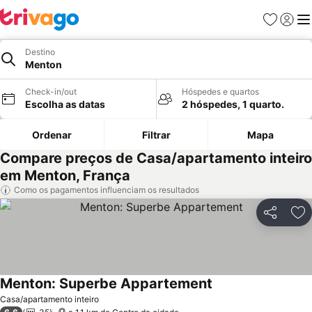
Favoritos
Iniciar
Me
Destino
Menton
Check-in/out
Hóspedes e quartos
Escolha as datas
2 hóspedes, 1 quarto.
Ordenar
Filtrar
Mapa
Compare preços de Casa/apartamento inteiro
em Menton, França
Como os pagamentos influenciam os resultados
Partilhar
Ad
Menton: Superbe Appartement
Casa/apartamento inteiro