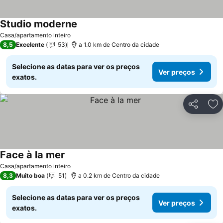
Studio moderne
Casa/apartamento inteiro
8,5
Excelente
53
a 1.0 km de Centro da cidade
Selecione as datas para ver os preços
Ver preços
exatos.
Partilhar
Ad
Face à la mer
Casa/apartamento inteiro
8,3
Muito boa
51
a 0.2 km de Centro da cidade
Selecione as datas para ver os preços
Ver preços
exatos.