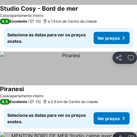
Studio Cosy - Bord de mer
Casa/apartamento inteiro
8,5
Excelente
15
a 1.9 km de Centro da cidade
Selecione as datas para ver os preços
Ver preços
exatos.
Partilhar
Ad
Piranesi
Casa/apartamento inteiro
8,5
Excelente
15
a 0.6 km de Centro da cidade
Selecione as datas para ver os preços
Ver preços
exatos.