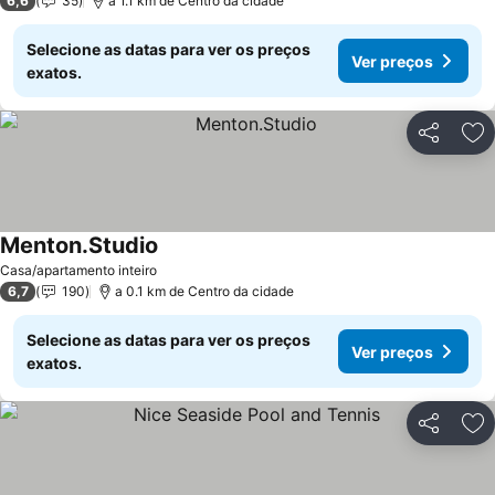
6,6
35
a 1.1 km de Centro da cidade
Selecione as datas para ver os preços
Ver preços
exatos.
Partilhar
Ad
Menton.Studio
Casa/apartamento inteiro
6,7
190
a 0.1 km de Centro da cidade
Selecione as datas para ver os preços
Ver preços
exatos.
Partilhar
Ad