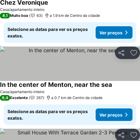
Chez Veronique
Casa/apartamento inteiro
8,1
Muito boa
63
a 1.9 km de Centro da cidade
Selecione as datas para ver os preços
Ver preços
exatos.
Partilhar
Ad
In the center of Menton, near the sea
Casa/apartamento inteiro
9,4
Excelente
267
a 0.7 km de Centro da cidade
Selecione as datas para ver os preços
Ver preços
exatos.
Partilhar
Ad