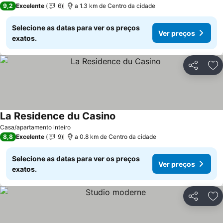
9,2
Excelente
6
a 1.3 km de Centro da cidade
Selecione as datas para ver os preços
Ver preços
exatos.
Partilhar
Ad
La Residence du Casino
Casa/apartamento inteiro
8,8
Excelente
9
a 0.8 km de Centro da cidade
Selecione as datas para ver os preços
Ver preços
exatos.
Partilhar
Ad