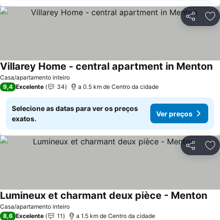
Partilhar
Ad
Villarey Home - central apartment in Menton
Casa/apartamento inteiro
9,4
Excelente
34
a 0.5 km de Centro da cidade
Selecione as datas para ver os preços
Ver preços
exatos.
Partilhar
Ad
Lumineux et charmant deux pièce - Menton
Casa/apartamento inteiro
8,6
Excelente
11
a 1.5 km de Centro da cidade