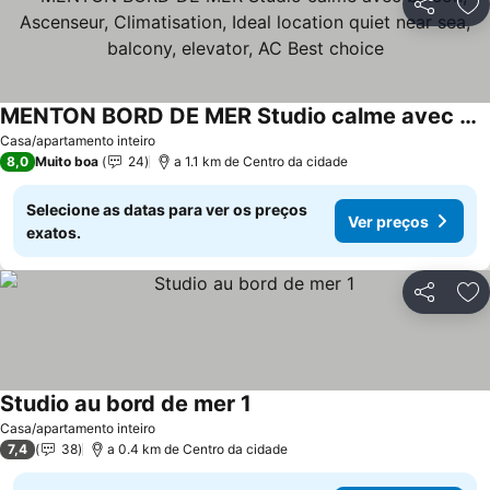
Partilhar
Ad
MENTON BORD DE MER Studio calme avec balcon, Ascenseur, Climatisation, Ideal location quiet near sea, balcony, elevator, AC Best choice
Casa/apartamento inteiro
8,0
Muito boa
24
a 1.1 km de Centro da cidade
Selecione as datas para ver os preços
Ver preços
exatos.
Partilhar
Ad
Studio au bord de mer 1
Casa/apartamento inteiro
7,4
38
a 0.4 km de Centro da cidade