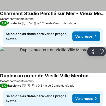
Charmant Studio Perché sur Mer - Vieux Menton
Casa/apartamento inteiro
8,8
Excelente
10
a 0.2 km de Centro da cidade
Selecione as datas para ver os preços
Ver preços
exatos.
Partilhar
Ad
Duplex au cœur de Vieille Ville Menton
Casa/apartamento inteiro
9,0
Excelente
7
a 0.2 km de Centro da cidade
Selecione as datas para ver os preços
Ver preços
exatos.