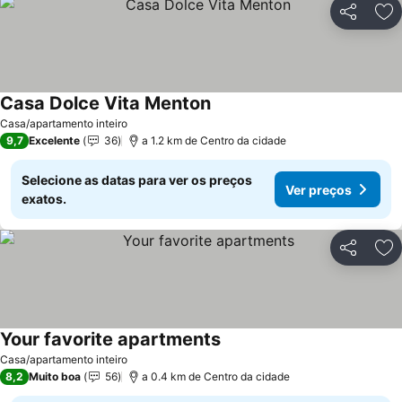
Partilhar
Ad
Casa Dolce Vita Menton
Casa/apartamento inteiro
9,7
Excelente
36
a 1.2 km de Centro da cidade
Selecione as datas para ver os preços
Ver preços
exatos.
Partilhar
Ad
Your favorite apartments
Casa/apartamento inteiro
8,2
Muito boa
56
a 0.4 km de Centro da cidade