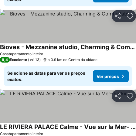
Partilhar
Ad
Bioves - Mezzanine studio, Charming & Comfortable
Casa/apartamento inteiro
9,4
Excelente
13
a 0.9 km de Centro da cidade
Selecione as datas para ver os preços
Ver preços
exatos.
Partilhar
Ad
LE RIVIERA PALACE Calme - Vue sur la Mer- Parking
Casa/apartamento inteiro