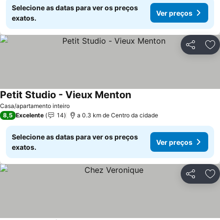
Selecione as datas para ver os preços
Ver preços
exatos.
Partilhar
Ad
Petit Studio - Vieux Menton
Casa/apartamento inteiro
8,5
Excelente
14
a 0.3 km de Centro da cidade
Selecione as datas para ver os preços
Ver preços
exatos.
Partilhar
Ad