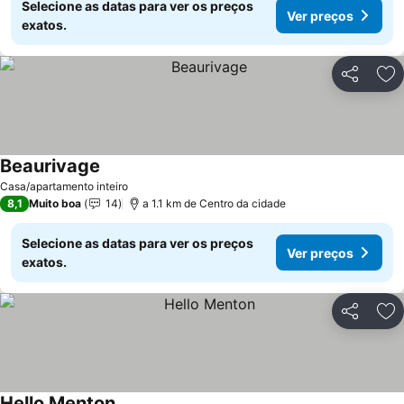
Selecione as datas para ver os preços
Ver preços
exatos.
Partilhar
Ad
Beaurivage
Casa/apartamento inteiro
8,1
Muito boa
14
a 1.1 km de Centro da cidade
Selecione as datas para ver os preços
Ver preços
exatos.
Partilhar
Ad
Hello Menton