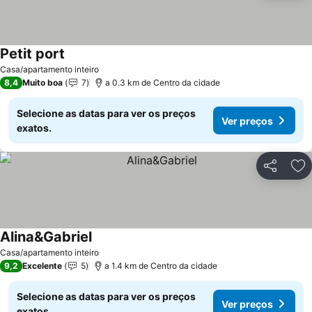
Petit port
Casa/apartamento inteiro
8,4
Muito boa
7
a 0.3 km de Centro da cidade
Selecione as datas para ver os preços
Ver preços
exatos.
Partilhar
Ad
Alina&Gabriel
Casa/apartamento inteiro
9,2
Excelente
5
a 1.4 km de Centro da cidade
Selecione as datas para ver os preços
Ver preços
exatos.