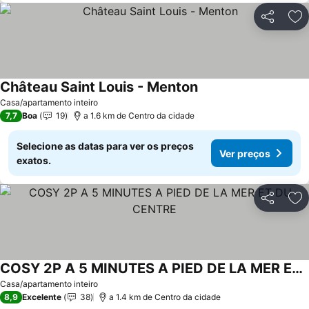
Partilhar
Ad
Château Saint Louis - Menton
Casa/apartamento inteiro
7,7
Boa
19
a 1.6 km de Centro da cidade
Selecione as datas para ver os preços
Ver preços
exatos.
Partilhar
Ad
COSY 2P A 5 MINUTES A PIED DE LA MER ET DU CENTRE
Casa/apartamento inteiro
8,9
Excelente
38
a 1.4 km de Centro da cidade