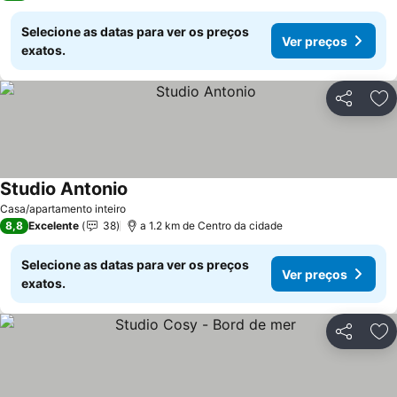
Selecione as datas para ver os preços
Ver preços
exatos.
Partilhar
Ad
Studio Antonio
Casa/apartamento inteiro
8,8
Excelente
38
a 1.2 km de Centro da cidade
Selecione as datas para ver os preços
Ver preços
exatos.
Partilhar
Ad