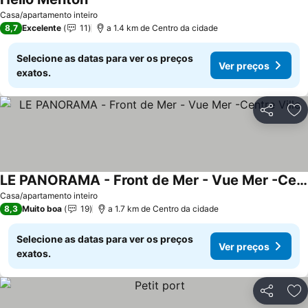
Casa/apartamento inteiro
8,7
Excelente
11
a 1.4 km de Centro da cidade
Selecione as datas para ver os preços
Ver preços
exatos.
Partilhar
Ad
LE PANORAMA - Front de Mer - Vue Mer -Centre Ville
Casa/apartamento inteiro
8,3
Muito boa
19
a 1.7 km de Centro da cidade
Selecione as datas para ver os preços
Ver preços
exatos.
Partilhar
Ad