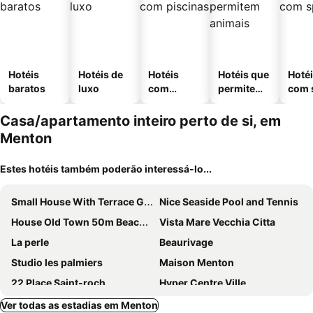
Hotéis
Hotéis de
Hotéis
Hotéis que
Hoté
baratos
luxo
com
permitem
com 
piscinas
animais
Casa/apartamento inteiro perto de si, em
Menton
Estes hotéis também poderão interessá-lo...
Small House With Terrace Garden 2-3 Persons
Nice Seaside Pool and Tennis
House Old Town 50m Beach&shop
Vista Mare Vecchia Citta
La perle
Beaurivage
Studio les palmiers
Maison Menton
22 Place Saint-roch
Hyper Centre Ville
La Petite Maison
Studio Face Sea Menton
Ver todas as estadias em Menton