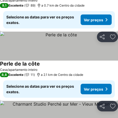
Casa/apartamento inteiro
9,1
Excelente
89
a 0.7 km de Centro da cidade
Selecione as datas para ver os preços
Ver preços
exatos.
Partilhar
Ad
Perle de la côte
Casa/apartamento inteiro
8,8
Excelente
11
a 2.1 km de Centro da cidade
Selecione as datas para ver os preços
Ver preços
exatos.
Partilhar
Ad