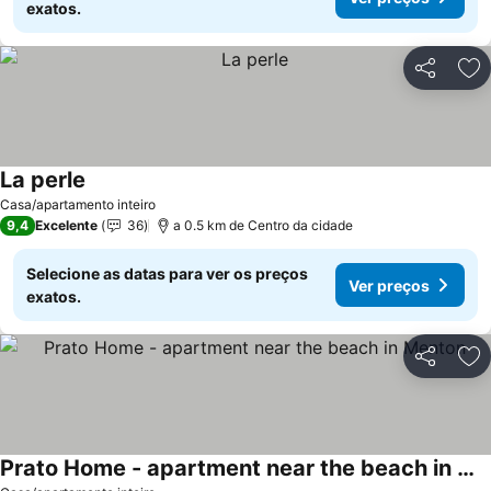
exatos.
Partilhar
Ad
La perle
Casa/apartamento inteiro
9,4
Excelente
36
a 0.5 km de Centro da cidade
Selecione as datas para ver os preços
Ver preços
exatos.
Partilhar
Ad
Prato Home - apartment near the beach in Menton