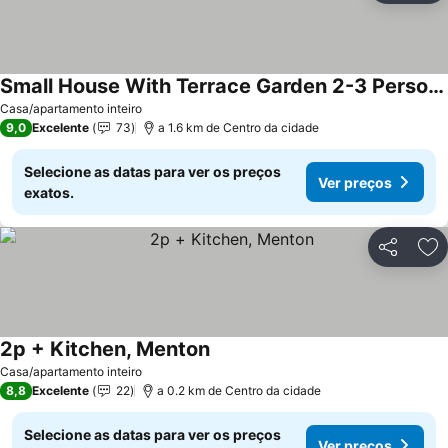
Small House With Terrace Garden 2-3 Persons
Casa/apartamento inteiro
9,0
Excelente
73
a 1.6 km de Centro da cidade
Selecione as datas para ver os preços
Ver preços
exatos.
Partilhar
Ad
2p + Kitchen, Menton
Casa/apartamento inteiro
8,8
Excelente
22
a 0.2 km de Centro da cidade
Selecione as datas para ver os preços
Ver preços