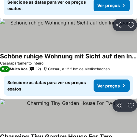
Selecione as datas para ver os preços
Ver preços
exatos.
Partilhar
Ad
Schöne ruhige Wohnung mit Sicht auf den Innenpark
Casa/apartamento inteiro
8,2
Muito boa
12
Gersau, a 12.2 km de Merlischachen
Selecione as datas para ver os preços
Ver preços
exatos.
Partilhar
Ad
Charming Tiny Garden House For Two