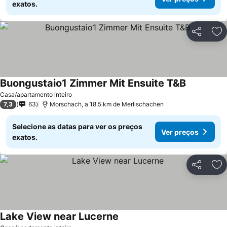
exatos.
Partilhar
Ad
Buongustaio1 Zimmer Mit Ensuite T&B
Casa/apartamento inteiro
7,3
63
Morschach, a 18.5 km de Merlischachen
Selecione as datas para ver os preços
Ver preços
exatos.
Partilhar
Ad
Lake View near Lucerne