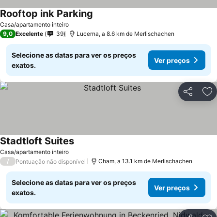
Rooftop ink Parking
Casa/apartamento inteiro
9,0
Excelente
39
Lucerna, a 8.6 km de Merlischachen
Selecione as datas para ver os preços
Ver preços
exatos.
Partilhar
Ad
Stadtloft Suites
Casa/apartamento inteiro
/
Cham, a 13.1 km de Merlischachen
Pontuação não disponível
Selecione as datas para ver os preços
Ver preços
exatos.