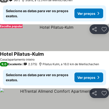
6,6
567
Stans, a 12.5 km de Merlischachen
Selecione as datas para ver os preços
Ver preços
exatos.
Escolha popular
Partilhar
Ad
Hotel Pilatus-Kulm
Casa/apartamento inteiro
9,0
Excelente
2.375
Pilatus Kulm, a 16.0 km de Merlischachen
Selecione as datas para ver os preços
Ver preços
exatos.
Partilhar
Ad