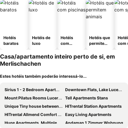
Hotéis
Hotéis de
Hotéis
Hotéis que
Hoté
baratos
luxo
com
permitem
com 
piscinas
animais
Casa/apartamento inteiro perto de si, em
Merlischachen
Estes hotéis também poderão interessá-lo...
Sirius 1 - 2 Bedroom Apartment - Svh Lucerne
Downtown Flats, Lake Lucerne
Mount Pilatus Rooms Lucerne
Tell Apartments Stans
Unique Tiny house between Mnt Rigi and Lake Lucerne
HITrental Station Apartments
HITrental Allmend Comfort Apartments
Easy Living Apartments
Huge Apartments, Multiple Bedrooms With Balcony In Luzern Center - Self Checkin
Andaman 1 Zimmer Wohnung