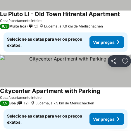
Lu Pluto Ll - Old Town Hitrental Apartment
Casa/apartamento inteiro
8,3
Muito boa
5
Lucerna, a 7.9 km de Merlischachen
Selecione as datas para ver os preços
Ver preços
exatos.
Partilhar
Ad
Citycenter Apartment with Parking
Casa/apartamento inteiro
7,5
Boa
12
Lucerna, a 7.5 km de Merlischachen
Selecione as datas para ver os preços
Ver preços
exatos.