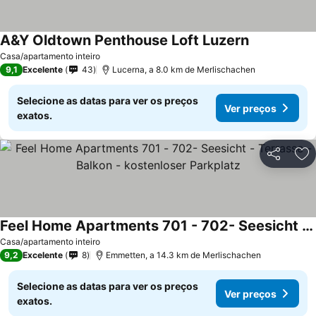
A&Y Oldtown Penthouse Loft Luzern
Casa/apartamento inteiro
9,1
Excelente
43
Lucerna, a 8.0 km de Merlischachen
Selecione as datas para ver os preços
Ver preços
exatos.
Partilhar
Ad
Feel Home Apartments 701 - 702- Seesicht - Terrasse - Balkon - kostenloser Parkplatz
Casa/apartamento inteiro
9,2
Excelente
8
Emmetten, a 14.3 km de Merlischachen
Selecione as datas para ver os preços
Ver preços
exatos.