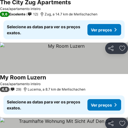
The City Zug Apartments
Casa/apartamento inteiro
9,6
Excelente
12
Zug, a 14.7 km de Merlischachen
Selecione as datas para ver os preços
Ver preços
exatos.
Partilhar
Ad
My Room Luzern
Casa/apartamento inteiro
4,8
29
Lucerna, a 8.7 km de Merlischachen
Selecione as datas para ver os preços
Ver preços
exatos.
Partilhar
Ad