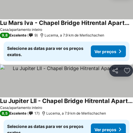
Lu Mars Iva - Chapel Bridge Hitrental Apartment
Casa/apartamento inteiro
9,8
Excelente
9
Lucerna, a 7.9 km de Merlischachen
Selecione as datas para ver os preços
Ver preços
exatos.
Partilhar
Ad
Lu Jupiter Lll - Chapel Bridge Hitrental Apartment
Casa/apartamento inteiro
8,5
Excelente
17
Lucerna, a 7.9 km de Merlischachen
Selecione as datas para ver os preços
Ver preços
exatos.