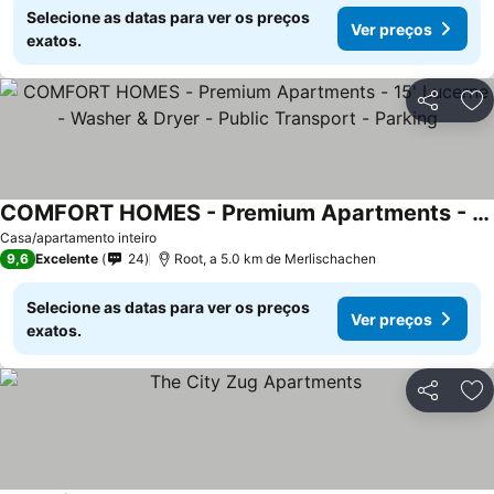
Selecione as datas para ver os preços
Ver preços
exatos.
Partilhar
Ad
COMFORT HOMES - Premium Apartments - 15' Lucerne - Washer & Dryer - Public Transport - Parking
Casa/apartamento inteiro
9,6
Excelente
24
Root, a 5.0 km de Merlischachen
Selecione as datas para ver os preços
Ver preços
exatos.
Partilhar
Ad