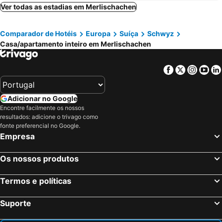
Hotel Pilatus-Kulm
Family M Apartments 6
Ver todas as estadias em Merlischachen
Comparador de Hotéis
Europa
Suíça
Schwyz
Casa/apartamento inteiro em Merlischachen
Facebook
Twitter
Insta
Yo
Adicionar no Google
Encontre facilmente os nossos
resultados: adicione o trivago como
fonte preferencial no Google.
Empresa
Os nossos produtos
Termos e políticas
Suporte