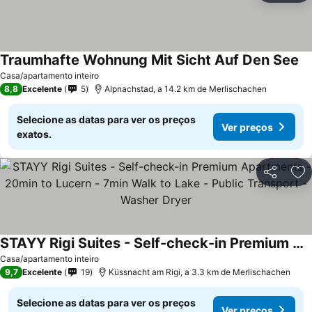
Traumhafte Wohnung Mit Sicht Auf Den See
Casa/apartamento inteiro
8,8
Excelente
5
Alpnachstad, a 14.2 km de Merlischachen
Selecione as datas para ver os preços
Ver preços
exatos.
Partilhar
Ad
STAYY Rigi Suites - Self-check-in Premium Apartments - 20min to Lucern - 7min Walk to Lake - Public Transport - Washer Dryer
Casa/apartamento inteiro
9,7
Excelente
19
Küssnacht am Rigi, a 3.3 km de Merlischachen
Selecione as datas para ver os preços
Ver preços