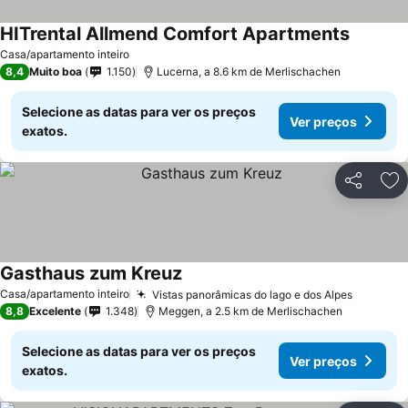
HITrental Allmend Comfort Apartments
Casa/apartamento inteiro
8,4
Muito boa
1.150
Lucerna, a 8.6 km de Merlischachen
Selecione as datas para ver os preços
Ver preços
exatos.
Partilhar
Ad
Gasthaus zum Kreuz
Casa/apartamento inteiro
Vistas panorâmicas do lago e dos Alpes
8,8
Excelente
1.348
Meggen, a 2.5 km de Merlischachen
Selecione as datas para ver os preços
Ver preços
exatos.