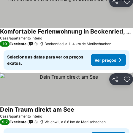
Partilhar
Ad
Komfortable Ferienwohnung in Beckenried, Nidwalden
Casa/apartamento inteiro
10
Excelente
9
Beckenried, a 11.4 km de Merlischachen
Selecione as datas para ver os preços
Ver preços
exatos.
Partilhar
Ad
Dein Traum direkt am See
Casa/apartamento inteiro
9,7
Excelente
8
Walchwil, a 8.6 km de Merlischachen