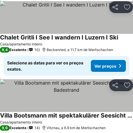
Partilhar
Ad
Chalet Gritli I See I wandern I Luzern I Ski
Casa/apartamento inteiro
9,4
Excelente
10
Beckenried, a 11.7 km de Merlischachen
Selecione as datas para ver os preços
Ver preços
exatos.
Partilhar
Ad
Villa Bootsmann mit spektakulärer Seesicht nahe Badestrand
Casa/apartamento inteiro
9,6
Excelente
14
Vitznau, a 6.9 km de Merlischachen