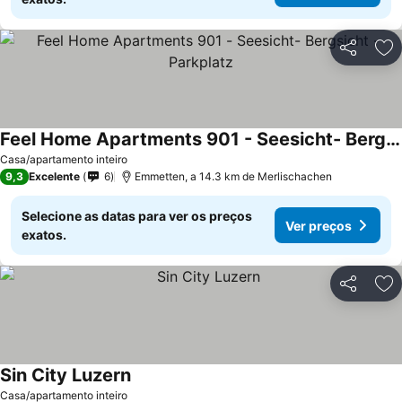
Partilhar
Ad
Feel Home Apartments 901 - Seesicht- Bergsicht - Parkplatz
Casa/apartamento inteiro
9,3
Excelente
6
Emmetten, a 14.3 km de Merlischachen
Selecione as datas para ver os preços
Ver preços
exatos.
Partilhar
Ad
Sin City Luzern
Casa/apartamento inteiro