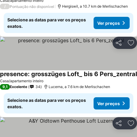
Casa/apartamento inteiro
/
Hergiswil, a 10.7 km de Merlischachen
Pontuação não disponível
Selecione as datas para ver os preços
Ver preços
exatos.
Partilhar
Ad
presence: grosszüges Loft_ bis 6 Pers_zentral
Casa/apartamento inteiro
9,1
Excelente
34
Lucerna, a 7.6 km de Merlischachen
Selecione as datas para ver os preços
Ver preços
exatos.
Partilhar
Ad