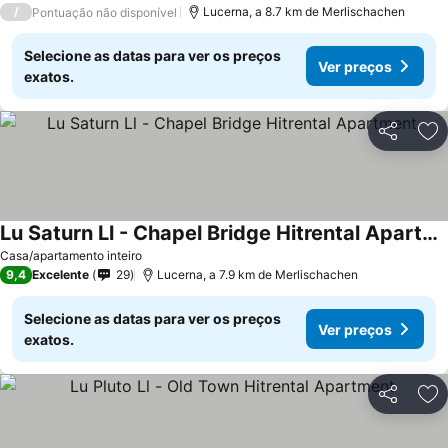
/
Lucerna, a 8.7 km de Merlischachen
Pontuação não disponível
Selecione as datas para ver os preços
Ver preços
exatos.
Partilhar
Ad
Lu Saturn Ll - Chapel Bridge Hitrental Apartment
Casa/apartamento inteiro
9,4
Excelente
29
Lucerna, a 7.9 km de Merlischachen
Selecione as datas para ver os preços
Ver preços
exatos.
Partilhar
Ad