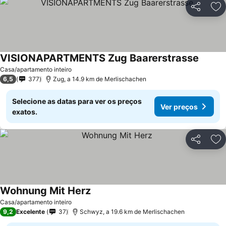
Partilhar
Ad
VISIONAPARTMENTS Zug Baarerstrasse
Casa/apartamento inteiro
6,5
377
Zug, a 14.9 km de Merlischachen
Selecione as datas para ver os preços
Ver preços
exatos.
Partilhar
Ad
Wohnung Mit Herz
Casa/apartamento inteiro
9,2
Excelente
37
Schwyz, a 19.6 km de Merlischachen