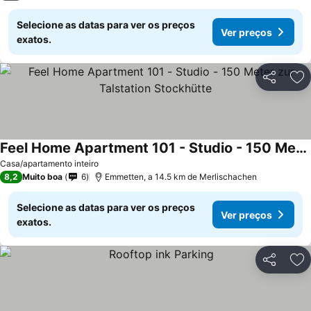
Selecione as datas para ver os preços
Ver preços
exatos.
Partilhar
Ad
Feel Home Apartment 101 - Studio - 150 Meter zur Talstation Stockhütte
Casa/apartamento inteiro
8,2
Muito boa
6
Emmetten, a 14.5 km de Merlischachen
Selecione as datas para ver os preços
Ver preços
exatos.
Partilhar
Ad