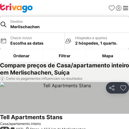
Favoritos
Iniciar
Me
Destino
Merlischachen
Check-in/out
Hóspedes e quartos
Escolha as datas
2 hóspedes, 1 quarto.
Ordenar
Filtrar
Mapa
Compare preços de Casa/apartamento inteiro
em Merlischachen, Suíça
Como os pagamentos influenciam os resultados
Partilhar
Ad
Tell Apartments Stans
Casa/apartamento inteiro