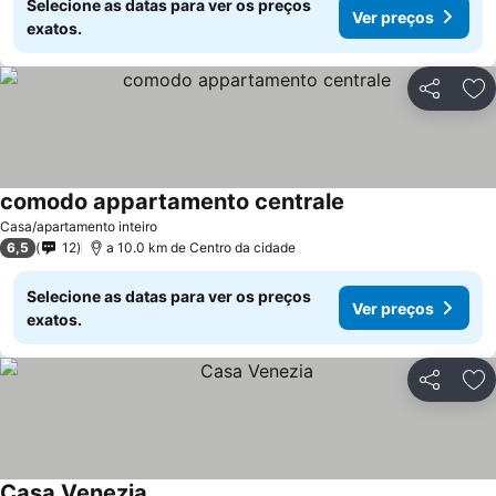
Selecione as datas para ver os preços
Ver preços
exatos.
Partilhar
Ad
comodo appartamento centrale
Casa/apartamento inteiro
6,5
12
a 10.0 km de Centro da cidade
Selecione as datas para ver os preços
Ver preços
exatos.
Partilhar
Ad
Casa Venezia