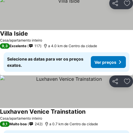
Partilhar
Ad
Villa Iside
Casa/apartamento inteiro
9,3
Excelente
117
a 4.0 km de Centro da cidade
Selecione as datas para ver os preços
Ver preços
exatos.
Partilhar
Ad
Luxhaven Venice Trainstation
Casa/apartamento inteiro
8,1
Muito boa
242
a 0.7 km de Centro da cidade