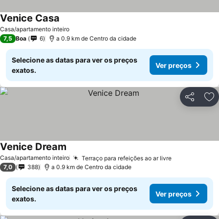
Venice Casa
Casa/apartamento inteiro
7,5
Boa
6
a 0.9 km de Centro da cidade
Selecione as datas para ver os preços
Ver preços
exatos.
Partilhar
Ad
Venice Dream
Casa/apartamento inteiro
Terraço para refeições ao ar livre
7,0
388
a 0.9 km de Centro da cidade
Selecione as datas para ver os preços
Ver preços
exatos.