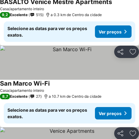
BASALTO Venice Mestre Apartments
Casa/apartamento inteiro
9,2
Excelente
515
a 0.3 km de Centro da cidade
Selecione as datas para ver os preços
Ver preços
exatos.
Partilhar
Ad
San Marco Wi-Fi
Casa/apartamento inteiro
8,7
Excelente
27
a 10.7 km de Centro da cidade
Selecione as datas para ver os preços
Ver preços
exatos.
Partilhar
Ad