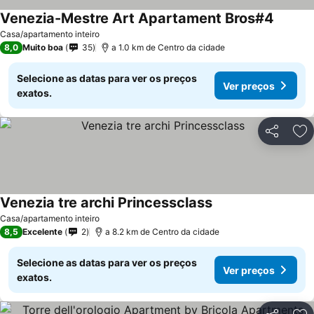
Venezia-Mestre Art Apartament Bros#4
Casa/apartamento inteiro
8,0
Muito boa
35
a 1.0 km de Centro da cidade
Selecione as datas para ver os preços
Ver preços
exatos.
Partilhar
Ad
Venezia tre archi Princessclass
Casa/apartamento inteiro
8,5
Excelente
2
a 8.2 km de Centro da cidade
Selecione as datas para ver os preços
Ver preços
exatos.