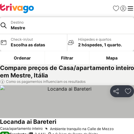
Favoritos
Iniciar
Me
Destino
Mestre
Check-in/out
Hóspedes e quartos
Escolha as datas
2 hóspedes, 1 quarto.
Ordenar
Filtrar
Mapa
Compare preços de Casa/apartamento inteiro
em Mestre, Itália
Como os pagamentos influenciam os resultados
Partilhar
Ad
Locanda ai Bareteri
Casa/apartamento inteiro
Ambiente tranquilo na Calle de Mezzo