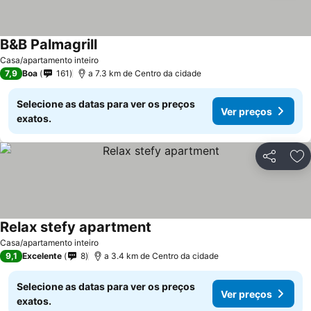
B&B Palmagrill
Casa/apartamento inteiro
7,9
Boa
161
a 7.3 km de Centro da cidade
Selecione as datas para ver os preços
Ver preços
exatos.
Partilhar
Ad
Relax stefy apartment
Casa/apartamento inteiro
9,1
Excelente
8
a 3.4 km de Centro da cidade
Selecione as datas para ver os preços
Ver preços
exatos.