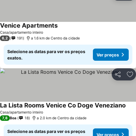
Venice Apartments
Casa/apartamento inteiro
6,2
191
a 1.6 km de Centro da cidade
Selecione as datas para ver os preços
Ver preços
exatos.
Partilhar
Ad
La Lista Rooms Venice Co Doge Veneziano
Casa/apartamento inteiro
7,8
Boa
18
a 2.0 km de Centro da cidade
Selecione as datas para ver os preços
Ver preços