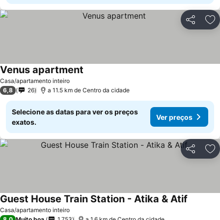
Partilhar
Ad
Venus apartment
Casa/apartamento inteiro
6,8
26
a 11.5 km de Centro da cidade
Selecione as datas para ver os preços
Ver preços
exatos.
Partilhar
Ad
Guest House Train Station - Atika & Atif
Casa/apartamento inteiro
8,0
Muito boa
1.753
a 1.6 km de Centro da cidade