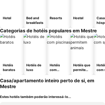
Hotel
Bed and
Resorts
Hostel
Casa
breakfasts
hósp
Categorias de hotéis populares em Mestre
Hotéis
Hotéis de
Hotéis
Hotéis que
Hoté
baratos
luxo
com
permitem
com 
piscinas
animais
Casa/apartamento inteiro perto de si, em
Mestre
Estes hotéis também poderão interessá-lo...