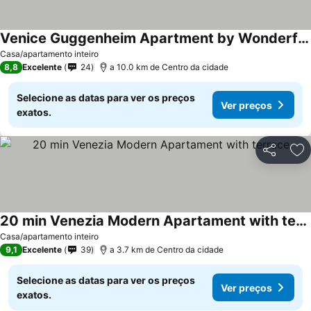
Venice Guggenheim Apartment by Wonderful Italy
Casa/apartamento inteiro
8,8
Excelente
24
a 10.0 km de Centro da cidade
Selecione as datas para ver os preços
Ver preços
exatos.
Partilhar
Ad
20 min Venezia Modern Apartament with terrace
Casa/apartamento inteiro
9,1
Excelente
39
a 3.7 km de Centro da cidade
Selecione as datas para ver os preços
Ver preços
exatos.