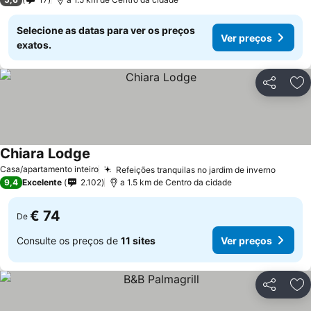
Selecione as datas para ver os preços
Ver preços
exatos.
Partilhar
Ad
Chiara Lodge
Casa/apartamento inteiro
Refeições tranquilas no jardim de inverno
9,4
Excelente
2.102
a 1.5 km de Centro da cidade
€ 74
De
Consulte os preços de
11 sites
Ver preços
Partilhar
Ad