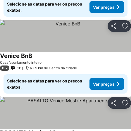
Selecione as datas para ver os preços
Ver preços
exatos.
Partilhar
Ad
Venice BnB
Casa/apartamento inteiro
6,7
511
a 1.5 km de Centro da cidade
Selecione as datas para ver os preços
Ver preços
exatos.
Partilhar
Ad