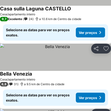
Casa sulla Laguna CASTELLO
Casa/apartamento inteiro
9,7
Excelente
24
a 10.6 km de Centro da cidade
Selecione as datas para ver os preços
Ver preços
exatos.
Partilhar
Ad
Bella Venezia
Casa/apartamento inteiro
6,8
31
a 9.5 km de Centro da cidade
Selecione as datas para ver os preços
Ver preços
exatos.