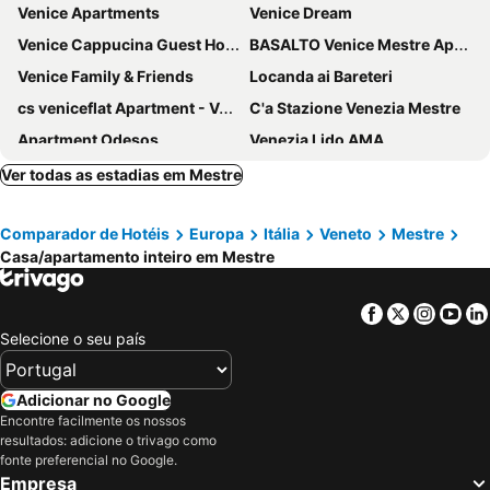
Venice Apartments
Venice Dream
Venice Cappucina Guest House
BASALTO Venice Mestre Apartments
Venice Family & Friends
Locanda ai Bareteri
cs veniceflat Apartment - Venice - Apt Vce - 15' from Venice
C'a Stazione Venezia Mestre
Apartment Odesos
Venezia Lido AMA
Marconi Lodge
Venice Casa
Ver todas as estadias em Mestre
Casa sulla Laguna CASTELLO
Villa Iside
Comparador de Hotéis
Europa
Itália
Veneto
Mestre
Venice Station Guest House
Venice Night B13
Casa/apartamento inteiro em Mestre
Residenza La Salute
Oasi Verde
Residenza Grezio
Calatafimi Segesta - Appartamento Garibaldi
Facebook
Twitter
Insta
Yo
REHAN VENICE STATiON
QUEEN HOME VENICE TRAIN STATION Noemi & Angel
Selecione o seu país
Venice On The Water
Vivi Venezia
deeproomvenice
Ca' Rella
Adicionar no Google
Encontre facilmente os nossos
Venice Night 25 Double 1 Room With Private Bathroom
Venezia-Mestre Luxury Apartment Bros3
resultados: adicione o trivago como
fonte preferencial no Google.
Empresa