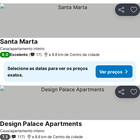
Partilhar
Ad
Santa Marta
Casa/apartamento inteiro
9,0
Excelente
17
a 8.8 km de Centro da cidade
Selecione as datas para ver os preços
Ver preços
exatos.
Partilhar
Ad
Design Palace Apartments
Casa/apartamento inteiro
7,3
117
a 8.6 km de Centro da cidade