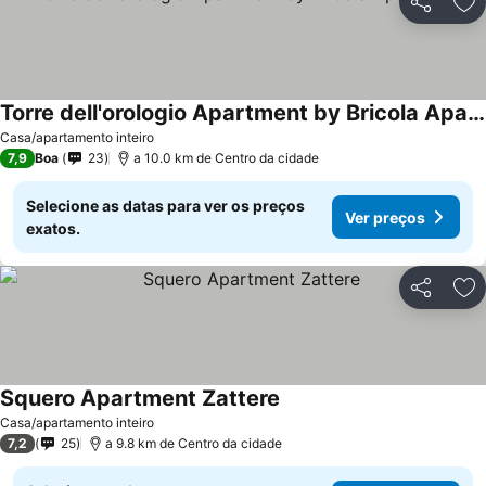
Partilhar
Ad
Torre dell'orologio Apartment by Bricola Apartments
Casa/apartamento inteiro
7,9
Boa
23
a 10.0 km de Centro da cidade
Selecione as datas para ver os preços
Ver preços
exatos.
Partilhar
Ad
Squero Apartment Zattere
Casa/apartamento inteiro
7,2
25
a 9.8 km de Centro da cidade