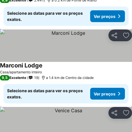
8,9
Excelente
2.441
a 0.2 km de Ponte de Rialto
Selecione as datas para ver os preços
Ver preços
exatos.
Partilhar
Ad
Marconi Lodge
Casa/apartamento inteiro
9,5
Excelente
19
a 1.4 km de Centro da cidade
Selecione as datas para ver os preços
Ver preços
exatos.
Partilhar
Ad