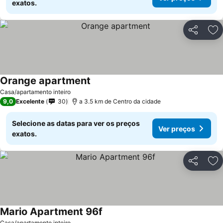
exatos.
Partilhar
Ad
Orange apartment
Casa/apartamento inteiro
9,0
Excelente
30
a 3.5 km de Centro da cidade
Selecione as datas para ver os preços
Ver preços
exatos.
Partilhar
Ad
Mario Apartment 96f
Casa/apartamento inteiro