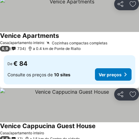
Partilhar
Ad
Venice Apartments
Casa/apartamento inteiro
Cozinhas compactas completas
6,9
734
a 0.4 km de Ponte de Rialto
€ 84
De
Consulte os preços de
10 sites
Ver preços
Partilhar
Ad
Venice Cappucina Guest House
Casa/apartamento inteiro
5,6
17
a 1.5 km de Centro da cidade