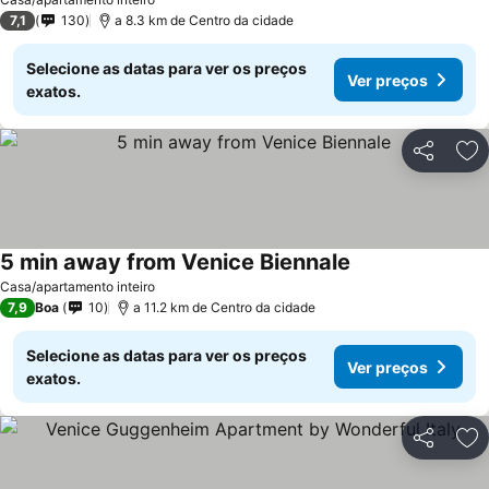
7,1
130
a 8.3 km de Centro da cidade
Selecione as datas para ver os preços
Ver preços
exatos.
Partilhar
Ad
5 min away from Venice Biennale
Casa/apartamento inteiro
7,9
Boa
10
a 11.2 km de Centro da cidade
Selecione as datas para ver os preços
Ver preços
exatos.
Partilhar
Ad