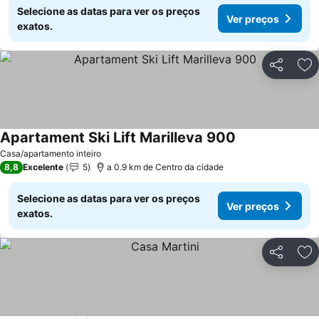
Selecione as datas para ver os preços
Ver preços
exatos.
Partilhar
Ad
Apartament Ski Lift Marilleva 900
Ver preços
Casa/apartamento inteiro
8,8
Excelente
5
a 0.9 km de Centro da cidade
Selecione as datas para ver os preços
Ver preços
exatos.
Partilhar
Ad