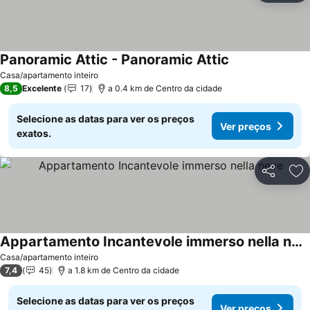
Panoramic Attic - Panoramic Attic
Ver preços
Casa/apartamento inteiro
8,5
Excelente
17
a 0.4 km de Centro da cidade
Selecione as datas para ver os preços
Ver preços
exatos.
Partilhar
Ad
Appartamento Incantevole immerso nella neve
Ver preços
Casa/apartamento inteiro
7,4
45
a 1.8 km de Centro da cidade
Selecione as datas para ver os preços
Ver preços