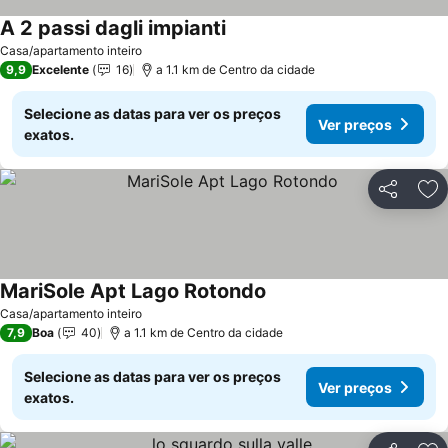
A 2 passi dagli impianti
Ver preços
Casa/apartamento inteiro
9,9
Excelente
16
a 1.1 km de Centro da cidade
Selecione as datas para ver os preços
Ver preços
exatos.
Partilhar
Ad
MariSole Apt Lago Rotondo
Ver preços
Casa/apartamento inteiro
7,9
Boa
40
a 1.1 km de Centro da cidade
Selecione as datas para ver os preços
Ver preços
exatos.