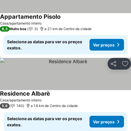
Appartamento Pisolo
Ver preços
Casa/apartamento inteiro
8,3
Muito boa
3
a 2.1 km de Centro da cidade
Selecione as datas para ver os preços
Ver preços
exatos.
Partilhar
Ad
Residence Albarè
Ver preços
Casa/apartamento inteiro
5,6
140
a 1.6 km de Centro da cidade
Selecione as datas para ver os preços
Ver preços
exatos.