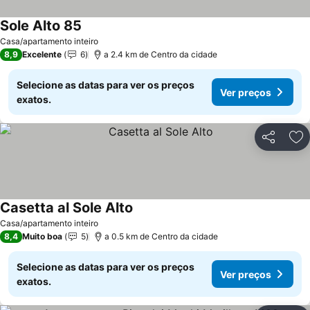
Sole Alto 85
Ver preços
Casa/apartamento inteiro
8,9
Excelente
6
a 2.4 km de Centro da cidade
Selecione as datas para ver os preços
Ver preços
exatos.
Partilhar
Ad
Casetta al Sole Alto
Ver preços
Casa/apartamento inteiro
8,4
Muito boa
5
a 0.5 km de Centro da cidade
Selecione as datas para ver os preços
Ver preços
exatos.