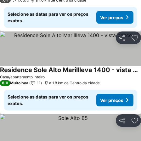
7,4
1.067
a 1.6 km de Centro da cidade
Selecione as datas para ver os preços
Ver preços
exatos.
Partilhar
Ad
Residence Sole Alto Marillleva 1400 - vista bosco
Ver preços
Casa/apartamento inteiro
8,0
Muito boa
11
a 1.8 km de Centro da cidade
Selecione as datas para ver os preços
Ver preços
exatos.
Partilhar
Ad