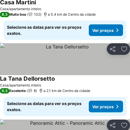
Casa Martini
Ver preços
Casa/apartamento inteiro
8,3
Muito boa
102
a 0.4 km de Centro da cidade
Selecione as datas para ver os preços
Ver preços
exatos.
Partilhar
Ad
La Tana Dellorsetto
Ver preços
Casa/apartamento inteiro
9,3
Excelente
8
a 2.1 km de Centro da cidade
Selecione as datas para ver os preços
Ver preços
exatos.
Partilhar
Ad