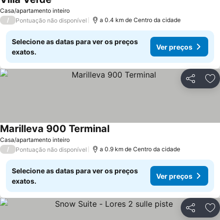
Ver preços
Casa/apartamento inteiro
/
a 0.4 km de Centro da cidade
Pontuação não disponível
Selecione as datas para ver os preços
Ver preços
exatos.
Partilhar
Ad
Marilleva 900 Terminal
Ver preços
Casa/apartamento inteiro
/
a 0.9 km de Centro da cidade
Pontuação não disponível
Selecione as datas para ver os preços
Ver preços
exatos.
Partilhar
Ad