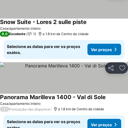
Snow Suite - Lores 2 sulle piste
Ver preços
Casa/apartamento inteiro
9,0
Excelente
1
a 1.8 km de Centro da cidade
Selecione as datas para ver os preços
Ver preços
exatos.
Partilhar
Ad
Panorama Marilleva 1400 - Val di Sole
Ver preço
Casa/apartamento inteiro
/
a 1.8 km de Centro da cidade
Pontuação não disponível
Selecione as datas para ver os preços
Ver preços
exatos.