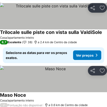
Partilhar
Ad
Trilocale sulle piste con vista sulla ValdiSole
Ve
Casa/apartamento inteiro
8,7
Excelente
38
a 2.4 km de Centro da cidade
Selecione as datas para ver os preços
Ver preços
exatos.
Partilhar
Ad
Maso Noce
Ver preços
Casa/apartamento inteiro
/
a 0.6 km de Centro da cidade
Pontuação não disponível