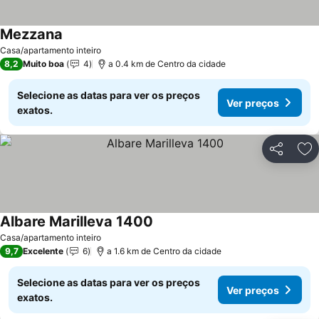
Mezzana
Ver preços
Casa/apartamento inteiro
8,2
Muito boa
4
a 0.4 km de Centro da cidade
Selecione as datas para ver os preços
Ver preços
exatos.
Partilhar
Ad
Albare Marilleva 1400
Ver preços
Casa/apartamento inteiro
9,7
Excelente
6
a 1.6 km de Centro da cidade
Selecione as datas para ver os preços
Ver preços
exatos.