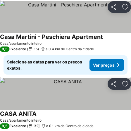
Partilhar
Ad
Casa Martini - Peschiera Apartment
Ver preços
Casa/apartamento inteiro
9,5
Excelente
15
a 0.4 km de Centro da cidade
Selecione as datas para ver os preços
Ver preços
exatos.
Partilhar
Ad
CASA ANITA
Ver preços
Casa/apartamento inteiro
9,5
Excelente
32
a 0.1 km de Centro da cidade