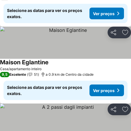
Selecione as datas para ver os preços
Ver preços
exatos.
Partilhar
Ad
Maison Eglantine
Ver preços
Casa/apartamento inteiro
9,5
Excelente
51
a 0.9 km de Centro da cidade
Selecione as datas para ver os preços
Ver preços
exatos.
Partilhar
Ad