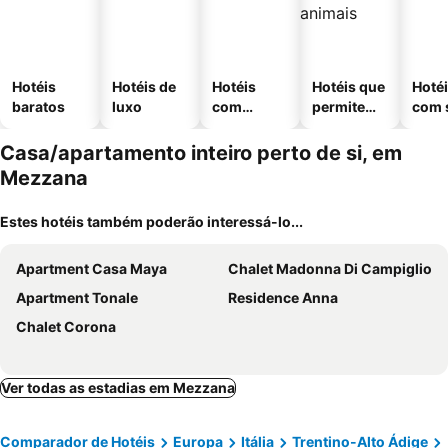
Hotéis
Hotéis de
Hotéis
Hotéis que
Hoté
baratos
luxo
com
permitem
com 
piscinas
animais
Casa/apartamento inteiro perto de si, em
Mezzana
Estes hotéis também poderão interessá-lo...
Apartment Casa Maya
Chalet Madonna Di Campiglio
Apartment Tonale
Residence Anna
Chalet Corona
Ver todas as estadias em Mezzana
Comparador de Hotéis
Europa
Itália
Trentino-Alto Ádige