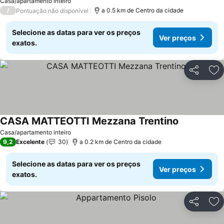
Ver preços
Casa/apartamento inteiro
/
a 0.5 km de Centro da cidade
Pontuação não disponível
Selecione as datas para ver os preços
Ver preços
exatos.
Partilhar
Ad
CASA MATTEOTTI Mezzana Trentino
Ver preços
Casa/apartamento inteiro
9,2
Excelente
30
a 0.2 km de Centro da cidade
Selecione as datas para ver os preços
Ver preços
exatos.
Partilhar
Ad