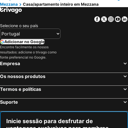
Mezzana
Casa/apartamento inteiro em Mezzana
Facebook
Twitter
Insta
Yo
Selecione o seu país
Adicionar no Google
Encontre facilmente os nossos
resultados: adicione o trivago como
fonte preferencial no Google.
Empresa
Os nossos produtos
Termos e políticas
Suporte
Inicie sessão para desfrutar de