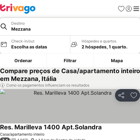
Favoritos
Iniciar
Me
Destino
Mezzana
Check-in/out
Hóspedes e quartos
Escolha as datas
2 hóspedes, 1 quarto.
Ordenar
Filtrar
Mapa
Compare preços de Casa/apartamento inteiro
em Mezzana, Itália
Como os pagamentos influenciam os resultados
Partilhar
Ad
Res. Marilleva 1400 Apt.Solandra
Ver preços
Casa/apartamento inteiro