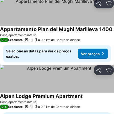
Partilhar
Ad
Appartamento Pian dei Mughi Marilleva 1400
Casa/apartamento inteiro
9,3
Excelente
8
a 0.5 km de Centro da cidade
Selecione as datas para ver os preços
Ver preços
exatos.
Partilhar
Ad
Alpen Lodge Premium Apartment
Ver preços
Casa/apartamento inteiro
9,4
Excelente
8
a 0.2 km de Centro da cidade