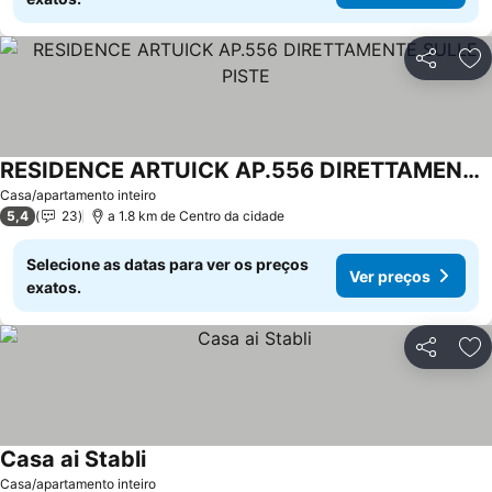
Partilhar
Ad
RESIDENCE ARTUICK AP.556 DIRETTAMENTE SULLE PISTE
Ver preços
Casa/apartamento inteiro
5,4
23
a 1.8 km de Centro da cidade
Selecione as datas para ver os preços
Ver preços
exatos.
Partilhar
Ad
Casa ai Stabli
Ver preços
Casa/apartamento inteiro