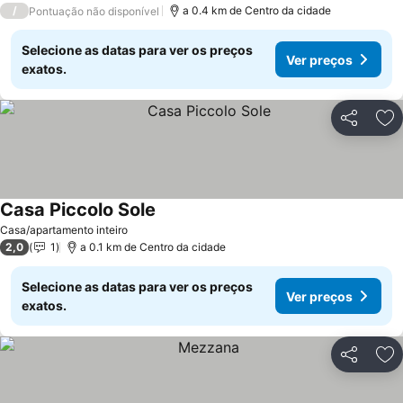
/
a 0.4 km de Centro da cidade
Pontuação não disponível
Selecione as datas para ver os preços
Ver preços
exatos.
Partilhar
Ad
Casa Piccolo Sole
Ver preços
Casa/apartamento inteiro
2,0
1
a 0.1 km de Centro da cidade
Selecione as datas para ver os preços
Ver preços
exatos.
Partilhar
Ad