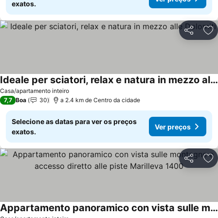
exatos.
Partilhar
Ad
Ideale per sciatori, relax e natura in mezzo alle Dolomiti
Ver preços
Casa/apartamento inteiro
7,7
Boa
30
a 2.4 km de Centro da cidade
Selecione as datas para ver os preços
Ver preços
exatos.
Partilhar
Ad
Appartamento panoramico con vista sulle montagne e accesso diretto alle piste Marilleva 1400