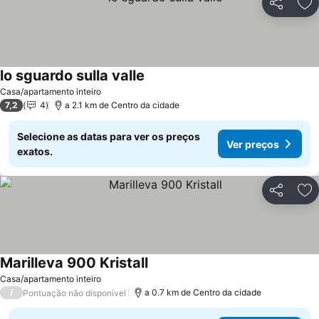
Partilhar
Ad
lo sguardo sulla valle
Ver preços
Casa/apartamento inteiro
7,2
4
a 2.1 km de Centro da cidade
Selecione as datas para ver os preços
Ver preços
exatos.
Partilhar
Ad
Marilleva 900 Kristall
Ver preços
Casa/apartamento inteiro
/
a 0.7 km de Centro da cidade
Pontuação não disponível