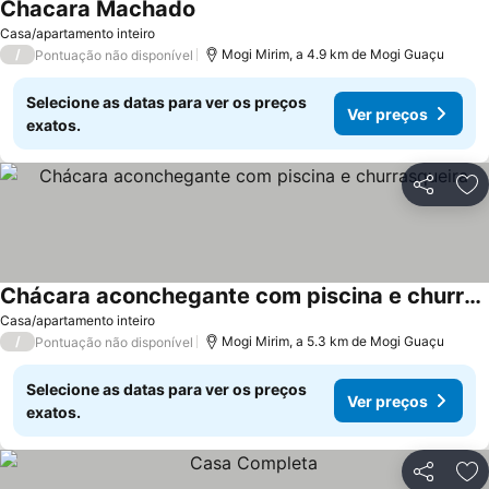
Chacara Machado
Casa/apartamento inteiro
/
Mogi Mirim, a 4.9 km de Mogi Guaçu
Pontuação não disponível
Selecione as datas para ver os preços
Ver preços
exatos.
Partilhar
Ad
Chácara aconchegante com piscina e churrasqueira
Casa/apartamento inteiro
/
Mogi Mirim, a 5.3 km de Mogi Guaçu
Pontuação não disponível
Selecione as datas para ver os preços
Ver preços
exatos.
Partilhar
Ad