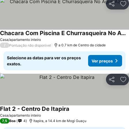
Partilhar
Ad
Chacara Com Piscina E Churrasqueira No Agua Azul
Casa/apartamento inteiro
/
a 0.7 km de Centro da cidade
Pontuação não disponível
Selecione as datas para ver os preços
Ver preços
exatos.
Partilhar
Ad
Flat 2 - Centro De Itapira
Casa/apartamento inteiro
7,5
Boa
4
Itapira, a 14.4 km de Mogi Guaçu