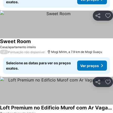
exatos.
Partilhar
Ad
Sweet Room
Casa/apartamento inteiro
/
Mogi Mirim, a 7.9 km de Mogi Guaçu
Pontuação não disponível
Selecione as datas para ver os preços
Ver preços
exatos.
Partilhar
Ad
Loft Premium no Edificio Murof com Ar Vaga e Wi-Fi