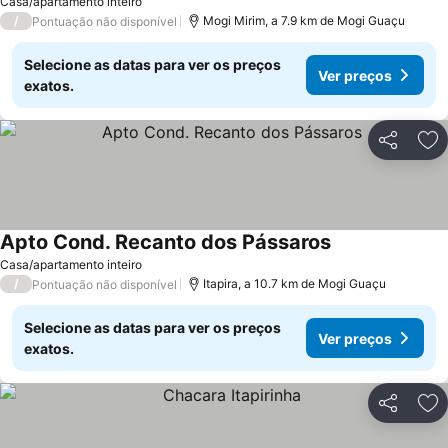
Casa/apartamento inteiro
/
Mogi Mirim, a 7.9 km de Mogi Guaçu
Pontuação não disponível
Selecione as datas para ver os preços
Ver preços
exatos.
Partilhar
Ad
Apto Cond. Recanto dos Pássaros
Casa/apartamento inteiro
/
Itapira, a 10.7 km de Mogi Guaçu
Pontuação não disponível
Selecione as datas para ver os preços
Ver preços
exatos.
Partilhar
Ad