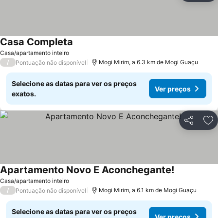
Casa Completa
Casa/apartamento inteiro
/
Mogi Mirim, a 6.3 km de Mogi Guaçu
Pontuação não disponível
Selecione as datas para ver os preços
Ver preços
exatos.
Partilhar
Ad
Apartamento Novo E Aconchegante!
Casa/apartamento inteiro
/
Mogi Mirim, a 6.1 km de Mogi Guaçu
Pontuação não disponível
Selecione as datas para ver os preços
Ver preços