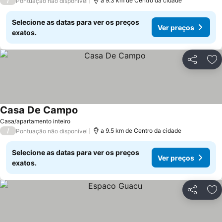
/
a 9.3 km de Centro da cidade
Pontuação não disponível
Selecione as datas para ver os preços
Ver preços
exatos.
Partilhar
Ad
Casa De Campo
Casa/apartamento inteiro
/
a 9.5 km de Centro da cidade
Pontuação não disponível
Selecione as datas para ver os preços
Ver preços
exatos.
Partilhar
Ad