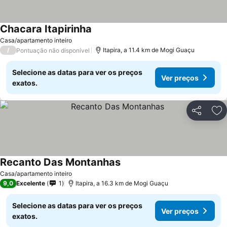
Chacara Itapirinha
Casa/apartamento inteiro
/
Itapira, a 11.4 km de Mogi Guaçu
Pontuação não disponível
Selecione as datas para ver os preços
Ver preços
exatos.
Partilhar
Ad
Recanto Das Montanhas
Casa/apartamento inteiro
9,0
Excelente
1
Itapira, a 16.3 km de Mogi Guaçu
Selecione as datas para ver os preços
Ver preços
exatos.