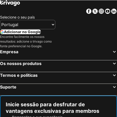
Facebook
Twitter
Insta
Yo
Selecione o seu país
Adicionar no Google
Encontre facilmente os nossos
resultados: adicione o trivago como
fonte preferencial no Google.
Empresa
Os nossos produtos
Termos e políticas
Suporte
Inicie sessão para desfrutar de
vantagens exclusivas para membros