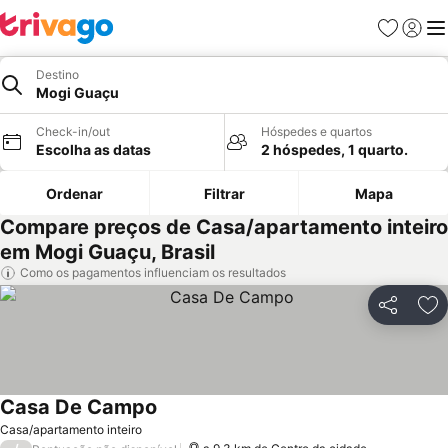
Favoritos
Iniciar
Me
Destino
Mogi Guaçu
Check-in/out
Hóspedes e quartos
Escolha as datas
2 hóspedes, 1 quarto.
Ordenar
Filtrar
Mapa
Compare preços de Casa/apartamento inteiro
em Mogi Guaçu, Brasil
Como os pagamentos influenciam os resultados
Partilhar
Ad
Casa De Campo
Casa/apartamento inteiro