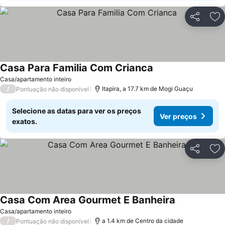
Partilhar
Ad
Casa Para Familia Com Crianca
Casa/apartamento inteiro
/
Itapira, a 17.7 km de Mogi Guaçu
Pontuação não disponível
Selecione as datas para ver os preços
Ver preços
exatos.
Partilhar
Ad
Casa Com Area Gourmet E Banheira
Casa/apartamento inteiro
/
a 1.4 km de Centro da cidade
Pontuação não disponível