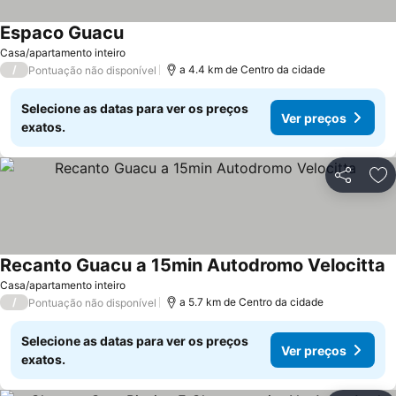
Espaco Guacu
Casa/apartamento inteiro
/
a 4.4 km de Centro da cidade
Pontuação não disponível
Selecione as datas para ver os preços
Ver preços
exatos.
Partilhar
Ad
Recanto Guacu a 15min Autodromo Velocitta
Casa/apartamento inteiro
/
a 5.7 km de Centro da cidade
Pontuação não disponível
Selecione as datas para ver os preços
Ver preços
exatos.