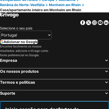
Renânia do Norte-Vestfália
Monheim am Rhein
Casa/apartamento inteiro em Monheim am Rhein
Facebook
Twitter
Insta
Yo
Selecione o seu país
Adicionar no Google
Encontre facilmente os nossos
resultados: adicione o trivago como
fonte preferencial no Google.
Empresa
Os nossos produtos
Termos e políticas
Suporte