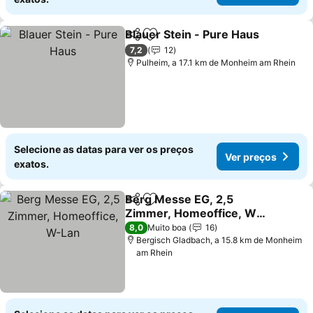
Blauer Stein - Pure Haus
Partilhar
Adicionar aos favoritos
V
7,2
12
Pulheim, a 17.1 km de Monheim am Rhein
Selecione as datas para ver os preços
Ver preços
exatos.
Berg Messe EG, 2,5
Partilhar
Adicionar aos favoritos
Zimmer, Homeoffice, W-
Lan
Ver preços
8,0
Muito boa
16
Bergisch Gladbach, a 15.8 km de Monheim
am Rhein