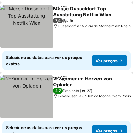
Messe Düsseldorf Top
Partilhar
Adicionar aos favoritos
Ausstattung Netflix Wlan
Ver preços
7,4
9
Dusseldorf, a 15.7 km de Monheim am Rhein
Selecione as datas para ver os preços
Ver preços
exatos.
2-Zimmer im Herzen von
Partilhar
Adicionar aos favoritos
Opladen
Ver preços
8,7
Excelente
22
Leverkusen, a 8.2 km de Monheim am Rhein
Selecione as datas para ver os preços
Ver preços