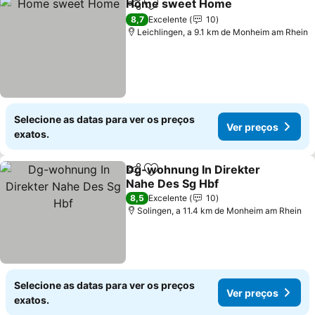
Home sweet Home
Partilhar
Adicionar aos favoritos
Ver pr
8,7
Excelente
10
Leichlingen, a 9.1 km de Monheim am Rhein
Selecione as datas para ver os preços
Ver preços
exatos.
Dg-wohnung In Direkter
Partilhar
Adicionar aos favoritos
Nahe Des Sg Hbf
Ver preços
8,5
Excelente
10
Solingen, a 11.4 km de Monheim am Rhein
Selecione as datas para ver os preços
Ver preços
exatos.