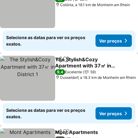
Colónia, a 18.1 km de Monheim am Rhein
Selecione as datas para ver os preços
Ver preços
exatos.
The Stylish&Cozy
Partilhar
Adicionar aos favoritos
Apartment with 37㎡ in
District 1
Ver preços
9,4
Excelente
59
Dusseldorf, a 18.3 km de Monheim am Rhein
Selecione as datas para ver os preços
Ver preços
exatos.
Mont Apartments
Partilhar
Adicionar aos favoritos
Ver preç