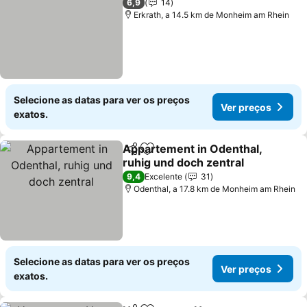
6,9
14
Erkrath, a 14.5 km de Monheim am Rhein
Selecione as datas para ver os preços
Ver preços
exatos.
Appartement in Odenthal,
Partilhar
Adicionar aos favoritos
ruhig und doch zentral
Ver preços
9,4
Excelente
31
Odenthal, a 17.8 km de Monheim am Rhein
Selecione as datas para ver os preços
Ver preços
exatos.