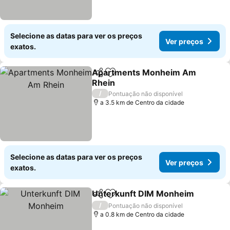
Selecione as datas para ver os preços
Ver preços
exatos.
Apartments Monheim Am
Partilhar
Adicionar aos favoritos
Rhein
Ver preços
/
Pontuação não disponível
a 3.5 km de Centro da cidade
Selecione as datas para ver os preços
Ver preços
exatos.
Unterkunft DIM Monheim
Partilhar
Adicionar aos favoritos
/
Pontuação não disponível
a 0.8 km de Centro da cidade