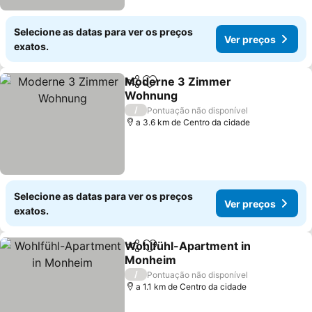
Selecione as datas para ver os preços
Ver preços
exatos.
Moderne 3 Zimmer
Partilhar
Adicionar aos favoritos
Wohnung
Ver preços
/
Pontuação não disponível
a 3.6 km de Centro da cidade
Selecione as datas para ver os preços
Ver preços
exatos.
Wohlfühl-Apartment in
Partilhar
Adicionar aos favoritos
Monheim
Ver preços
/
Pontuação não disponível
a 1.1 km de Centro da cidade