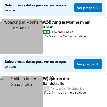
Selecione as datas para ver os preços
Ver preços
exatos.
Wohnung in Monheim am
Partilhar
Adicionar aos favoritos
Rhein
Ver preços
9,0
Excelente
24
a 0.9 km de Centro da cidade
Selecione as datas para ver os preços
Ver preços
exatos.
Emilbnb in der
Partilhar
Adicionar aos favoritos
Sandstraße
Ver preços
/
Pontuação não disponível
a 2.4 km de Centro da cidade