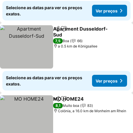
Selecione as datas para ver os preços
Ver preços
exatos.
Apartment Dusseldorf-
Partilhar
Adicionar aos favoritos
Sud
Ver preços
7,5
Boa
66
a 0.5 km de Königsallee
Selecione as datas para ver os preços
Ver preços
exatos.
MO HOME24
Partilhar
Adicionar aos favoritos
Ver preços
8,1
Muito boa
83
Colónia, a 16.0 km de Monheim am Rhein