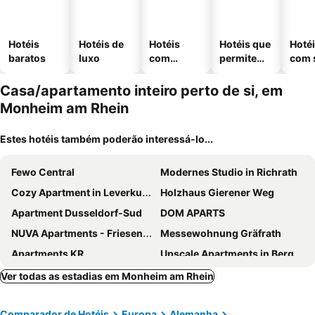
Hotéis
Hotéis de
Hotéis
Hotéis que
Hoté
baratos
luxo
com
permitem
com 
piscinas
animais
Casa/apartamento inteiro perto de si, em
Monheim am Rhein
Estes hotéis também poderão interessá-lo...
Fewo Central
Modernes Studio in Richrath
Cozy Apartment in Leverkusen
Holzhaus Gierener Weg
Apartment Dusseldorf-Sud
DOM APARTS
NUVA Apartments - Friesenplatz
Messewohnung Gräfrath
Apartments KR
Upscale Apartments in Bergisch Gladbach
Ver todas as estadias em Monheim am Rhein
Comparador de Hotéis
Europa
Alemanha