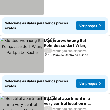
Selecione as datas para ver os preços
Ver preços
exatos.
Monteurwohnung Bei
Partilhar
Adicionar aos favoritos
Koln,dusseldorf Wlan,
Parkplatz, Kuche
Ver preços
/
Pontuação não disponível
a 3.2 km de Centro da cidade
Selecione as datas para ver os preços
Ver preços
exatos.
Beautiful apartment in a
Partilhar
Adicionar aos favoritos
very central location in
Monheim
Ver preços
/
Pontuação não disponível