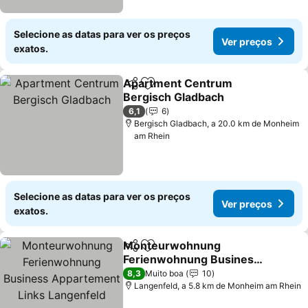
Selecione as datas para ver os preços
Ver preços
exatos.
Apartment Centrum
Partilhar
Adicionar aos favoritos
Bergisch Gladbach
Ver preços
6,1
6
Bergisch Gladbach, a 20.0 km de Monheim
am Rhein
Selecione as datas para ver os preços
Ver preços
exatos.
Monteurwohnung
Partilhar
Adicionar aos favoritos
Ferienwohnung Business
Appartement Links
Ver preços
8,3
Muito boa
10
Langenfeld
Langenfeld, a 5.8 km de Monheim am Rhein