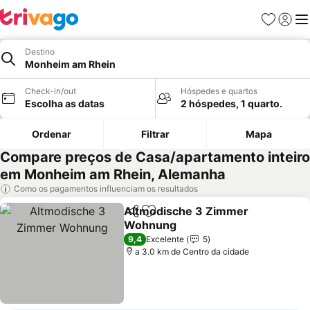
Favoritos
Iniciar
Me
Destino
Monheim am Rhein
Check-in/out
Hóspedes e quartos
Escolha as datas
2 hóspedes, 1 quarto.
Ordenar
Filtrar
Mapa
Compare preços de Casa/apartamento inteiro
em Monheim am Rhein, Alemanha
Como os pagamentos influenciam os resultados
Altmodische 3 Zimmer
Partilhar
Adicionar aos favoritos
Wohnung
Ver preços
9,4
Excelente
5
a 3.0 km de Centro da cidade