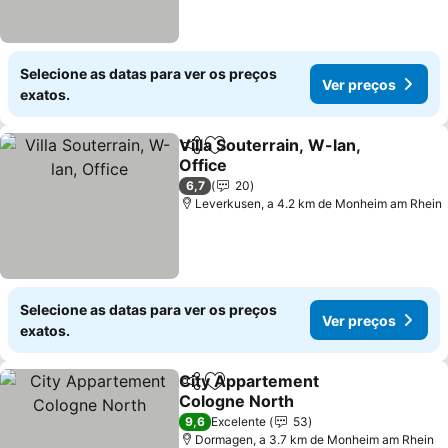
Selecione as datas para ver os preços
Ver preços
exatos.
Villa Souterrain, W-lan,
Partilhar
Adicionar aos favoritos
Office
Ver preços
6,7
20
Leverkusen, a 4.2 km de Monheim am Rhein
Selecione as datas para ver os preços
Ver preços
exatos.
City Appartement
Partilhar
Adicionar aos favoritos
Cologne North
Ver preços
9,6
Excelente
53
Dormagen, a 3.7 km de Monheim am Rhein