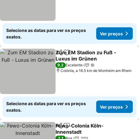
Selecione as datas para ver os preços
Ver preços
exatos.
Zum EM Stadion zu Fuß -
Partilhar
Adicionar aos favoritos
Luxus im Grünen
Ver preços
9,2
Excelente
8
Colónia, a 16.5 km de Monheim am Rhein
Selecione as datas para ver os preços
Ver preços
exatos.
Fewo-Colonia Köln-
Partilhar
Adicionar aos favoritos
Innenstadt
Ver preços
7,7
Boa
221