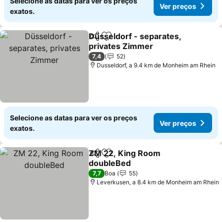
Selecione as datas para ver os preços
Ver preços
exatos.
Düsseldorf - separates,
Partilhar
Adicionar aos favoritos
privates Zimmer
Ver preços
7,4
52
Dusseldorf, a 9.4 km de Monheim am Rhein
Selecione as datas para ver os preços
Ver preços
exatos.
ZM 22, King Room
Partilhar
Adicionar aos favoritos
doubleBed
Ver preços
7,7
Boa
55
Leverkusen, a 8.4 km de Monheim am Rhein