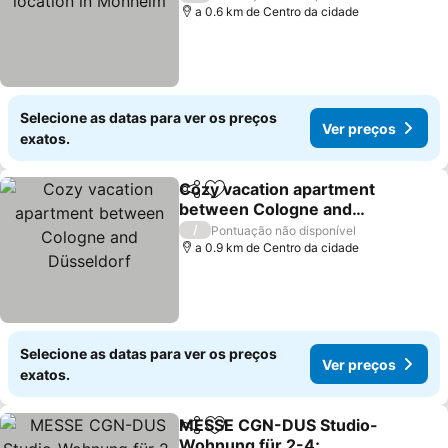
a 0.6 km de Centro da cidade
Selecione as datas para ver os preços
Ver preços
exatos.
Cozy vacation apartment
Partilhar
Adicionar aos favoritos
between Cologne and
Düsseldorf
Ver preços
/
Pontuação não disponível
a 0.9 km de Centro da cidade
Selecione as datas para ver os preços
Ver preços
exatos.
MESSE CGN-DUS Studio-
Partilhar
Adicionar aos favoritos
Wohnung für 2-4;