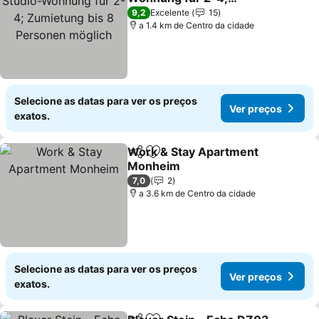
Zumietung bis 8
Ver preços
9,2
Excelente
15
Personen möglich
a 1.4 km de Centro da cidade
Selecione as datas para ver os preços
Ver preços
exatos.
Work & Stay Apartment
Partilhar
Adicionar aos favoritos
Monheim
Ver preços
7,0
2
a 3.6 km de Centro da cidade
Selecione as datas para ver os preços
Ver preços
exatos.