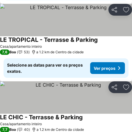
Partilhar
Ad
LE TROPICAL - Terrasse & Parking
Casa/apartamento inteiro
7,6
Boa
53
a 1.2 km de Centro da cidade
Selecione as datas para ver os preços
Ver preços
exatos.
Partilhar
Ad
LE CHIC - Terrasse & Parking
Casa/apartamento inteiro
7,7
Boa
40
a 1.2 km de Centro da cidade