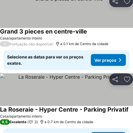
Partilhar
Ad
Grand 3 pieces en centre-ville
Casa/apartamento inteiro
/
a 0.1 km de Centro da cidade
Pontuação não disponível
Selecione as datas para ver os preços
Ver preços
exatos.
Partilhar
Ad
La Roseraie - Hyper Centre - Parking Privatif
Casa/apartamento inteiro
9,5
Excelente
2
a 0.7 km de Centro da cidade