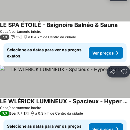
LE SPA ÉTOILÉ - Baignoire Balnéo & Sauna
Casa/apartamento inteiro
7,3
52
a 0.4 km de Centro da cidade
Selecione as datas para ver os preços
Ver preços
exatos.
Partilhar
Ad
LE WLÉRICK LUMINEUX - Spacieux - Hyper Centre
Casa/apartamento inteiro
7,7
Boa
17
a 0.3 km de Centro da cidade
Selecione as datas para ver os preços
Ver preços