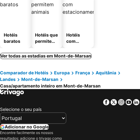
Hotéis
Hotéis que
Hotéis
baratos
permitem
com
animais
estaciona
mento
Ver todas as estadias em Mont-de-Marsan
Comparador de Hotéis
Europa
França
Aquitânia
Landes
Mont-de-Marsan
Casa/apartamento inteiro em Mont-de-Marsan
Facebook
Twitter
Insta
Yo
Selecione o seu país
Adicionar no Google
Encontre facilmente os nossos
resultados: adicione o trivago como