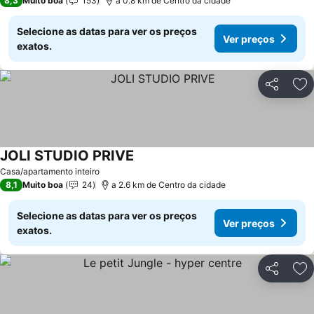
8,3
Muito boa
153
a 0.8 km de Centro da cidade
Selecione as datas para ver os preços
Ver preços
exatos.
Partilhar
Ad
JOLI STUDIO PRIVE
Casa/apartamento inteiro
8,1
Muito boa
24
a 2.6 km de Centro da cidade
Selecione as datas para ver os preços
Ver preços
exatos.
Partilhar
Ad