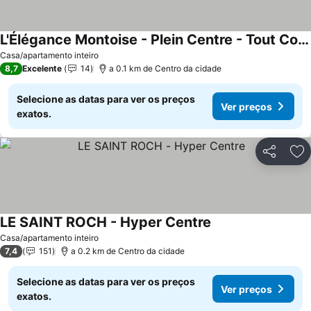
L'Élégance Montoise - Plein Centre - Tout Confort
Casa/apartamento inteiro
8,7
Excelente
14
a 0.1 km de Centro da cidade
Selecione as datas para ver os preços
Ver preços
exatos.
Partilhar
Ad
LE SAINT ROCH - Hyper Centre
Casa/apartamento inteiro
7,4
151
a 0.2 km de Centro da cidade
Selecione as datas para ver os preços
Ver preços
exatos.