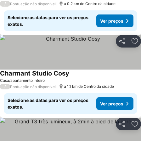
/
a 0.2 km de Centro da cidade
Pontuação não disponível
Selecione as datas para ver os preços
Ver preços
exatos.
Partilhar
Ad
Charmant Studio Cosy
Casa/apartamento inteiro
/
a 1.1 km de Centro da cidade
Pontuação não disponível
Selecione as datas para ver os preços
Ver preços
exatos.
Partilhar
Ad