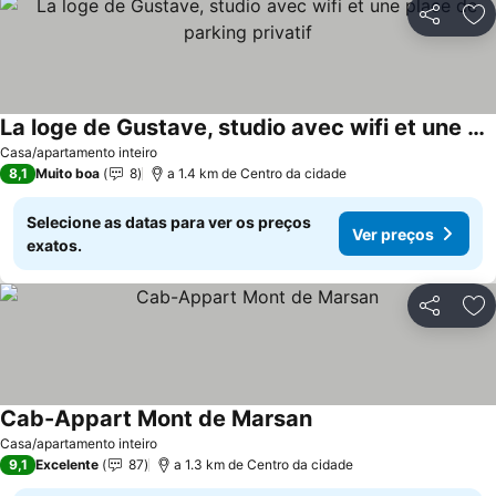
Partilhar
Ad
La loge de Gustave, studio avec wifi et une place de parking privatif
Casa/apartamento inteiro
8,1
Muito boa
8
a 1.4 km de Centro da cidade
Selecione as datas para ver os preços
Ver preços
exatos.
Partilhar
Ad
Cab-Appart Mont de Marsan
Casa/apartamento inteiro
9,1
Excelente
87
a 1.3 km de Centro da cidade