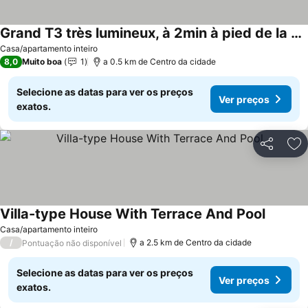
Grand T3 très lumineux, à 2min à pied de la gare
Casa/apartamento inteiro
8,0
Muito boa
1
a 0.5 km de Centro da cidade
Selecione as datas para ver os preços
Ver preços
exatos.
Partilhar
Ad
Villa-type House With Terrace And Pool
Casa/apartamento inteiro
/
a 2.5 km de Centro da cidade
Pontuação não disponível
Selecione as datas para ver os preços
Ver preços
exatos.