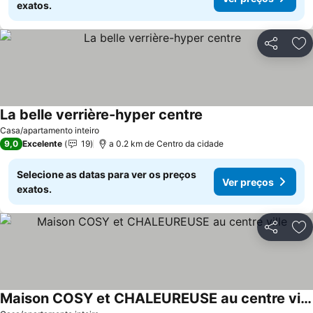
exatos.
Partilhar
Ad
La belle verrière-hyper centre
Casa/apartamento inteiro
9,0
Excelente
19
a 0.2 km de Centro da cidade
Selecione as datas para ver os preços
Ver preços
exatos.
Partilhar
Ad
Maison COSY et CHALEUREUSE au centre ville