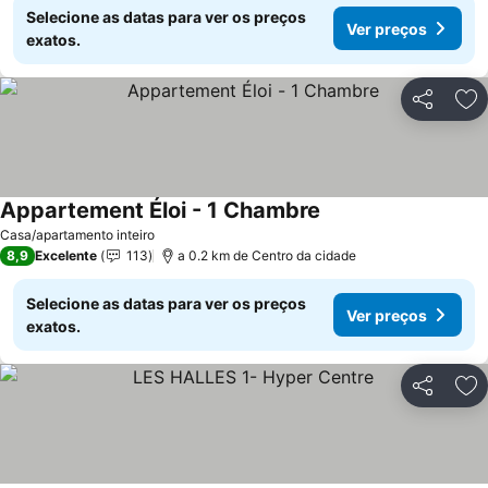
Selecione as datas para ver os preços
Ver preços
exatos.
Partilhar
Ad
Appartement Éloi - 1 Chambre
Casa/apartamento inteiro
8,9
Excelente
113
a 0.2 km de Centro da cidade
Selecione as datas para ver os preços
Ver preços
exatos.
Partilhar
Ad