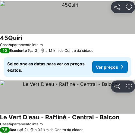
Partilhar
Ad
45Quiri
Casa/apartamento inteiro
10
Excelente
3
a 1.1 km de Centro da cidade
Selecione as datas para ver os preços
Ver preços
exatos.
Partilhar
Ad
Le Vert D'eau - Raffiné - Central - Balcon
Casa/apartamento inteiro
7,5
Boa
2
a 0.1 km de Centro da cidade