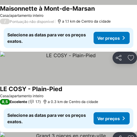
Maisonnette à Mont-de-Marsan
Casa/apartamento inteiro
/
a 1.1 km de Centro da cidade
Pontuação não disponível
Selecione as datas para ver os preços
Ver preços
exatos.
Partilhar
Ad
LE COSY - Plain-Pied
Casa/apartamento inteiro
8,5
Excelente
17
a 0.3 km de Centro da cidade
Selecione as datas para ver os preços
Ver preços
exatos.