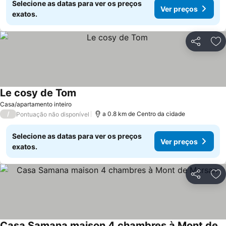
Selecione as datas para ver os preços
Ver preços
exatos.
Partilhar
Ad
Le cosy de Tom
Casa/apartamento inteiro
/
a 0.8 km de Centro da cidade
Pontuação não disponível
Selecione as datas para ver os preços
Ver preços
exatos.
Partilhar
Ad
Casa Samana maison 4 chambres à Mont de Marsan