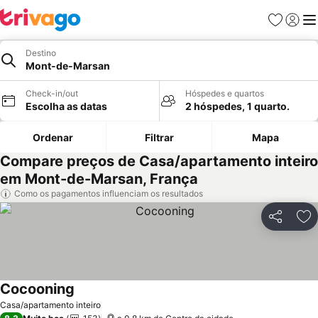
Favoritos
Iniciar
Me
Destino
Mont-de-Marsan
Check-in/out
Hóspedes e quartos
Escolha as datas
2 hóspedes, 1 quarto.
Ordenar
Filtrar
Mapa
Compare preços de Casa/apartamento inteiro
em Mont-de-Marsan, França
Como os pagamentos influenciam os resultados
Partilhar
Ad
Cocooning
Casa/apartamento inteiro