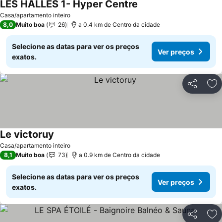
LES HALLES 1- Hyper Centre
Casa/apartamento inteiro
8,0
Muito boa
26
a 0.4 km de Centro da cidade
Selecione as datas para ver os preços
Ver preços
exatos.
Partilhar
Ad
Le victoruy
Casa/apartamento inteiro
8,1
Muito boa
73
a 0.9 km de Centro da cidade
Selecione as datas para ver os preços
Ver preços
exatos.
Partilhar
Ad