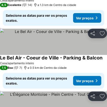
Casa/apartamento inteiro
8,5
Excelente
14
a 1.3 km de Centro da cidade
Selecione as datas para ver os preços
Ver preços
exatos.
Partilhar
Ad
Le Bel Air - Coeur de Ville - Parking & Balcon
Casa/apartamento inteiro
7,5
Boa
7
a 0.5 km de Centro da cidade
Selecione as datas para ver os preços
Ver preços
exatos.
Partilhar
Ad