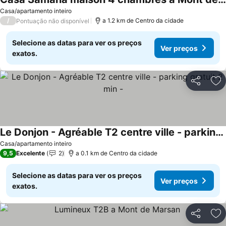
Casa/apartamento inteiro
/
a 1.2 km de Centro da cidade
Pontuação não disponível
Selecione as datas para ver os preços
Ver preços
exatos.
Partilhar
Ad
Le Donjon - Agréable T2 centre ville - parking gratuit 2 min -
Casa/apartamento inteiro
9,5
Excelente
2
a 0.1 km de Centro da cidade
Selecione as datas para ver os preços
Ver preços
exatos.
Partilhar
Ad