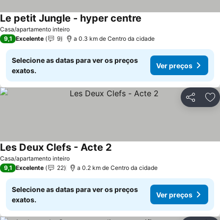
Le petit Jungle - hyper centre
Casa/apartamento inteiro
9,1
Excelente
9
a 0.3 km de Centro da cidade
Selecione as datas para ver os preços
Ver preços
exatos.
Partilhar
Ad
Les Deux Clefs - Acte 2
Casa/apartamento inteiro
9,1
Excelente
22
a 0.2 km de Centro da cidade
Selecione as datas para ver os preços
Ver preços
exatos.