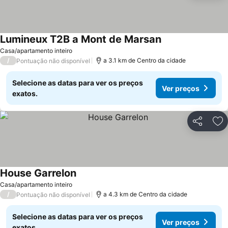
Lumineux T2B a Mont de Marsan
Casa/apartamento inteiro
/
a 3.1 km de Centro da cidade
Pontuação não disponível
Selecione as datas para ver os preços
Ver preços
exatos.
Partilhar
Ad
House Garrelon
Casa/apartamento inteiro
/
a 4.3 km de Centro da cidade
Pontuação não disponível
Selecione as datas para ver os preços
Ver preços
exatos.