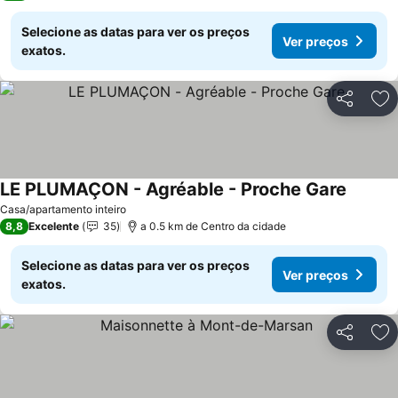
Selecione as datas para ver os preços
Ver preços
exatos.
Partilhar
Ad
LE PLUMAÇON - Agréable - Proche Gare
Casa/apartamento inteiro
8,8
Excelente
35
a 0.5 km de Centro da cidade
Selecione as datas para ver os preços
Ver preços
exatos.
Partilhar
Ad