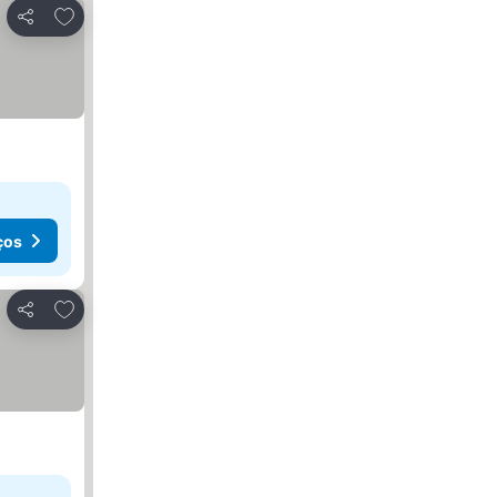
Adicionar aos favoritos
Partilhar
ços
Adicionar aos favoritos
Partilhar