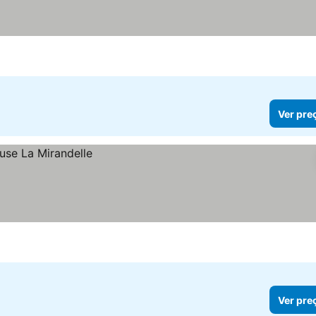
Ver pre
Ver pre