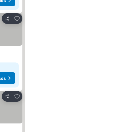
ços
Adicionar aos favoritos
Partilhar
ços
Adicionar aos favoritos
Partilhar