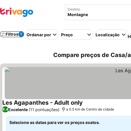
Destino
Filtros
1
Ordenar por
Preço
Localização
H
Compare preços de Casa/a
Les Agapanthes - Adult only
Ver preços
Excelente
(11 pontuações)
9,4
a 0.5 km de Centro da cidade
Selecione as datas para ver os preços exatos.