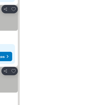
Adicionar aos favoritos
Partilhar
ços
Adicionar aos favoritos
Partilhar