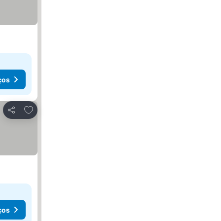
ços
Adicionar aos favoritos
Partilhar
ços