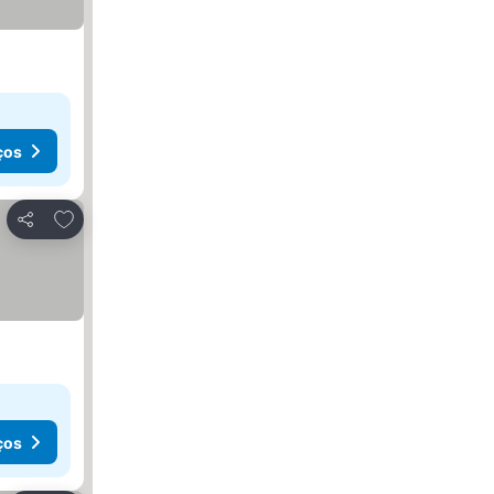
ços
Adicionar aos favoritos
Partilhar
ços