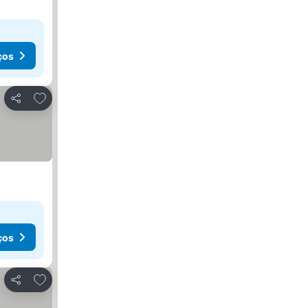
ços
Adicionar aos favoritos
Partilhar
ços
Adicionar aos favoritos
Partilhar