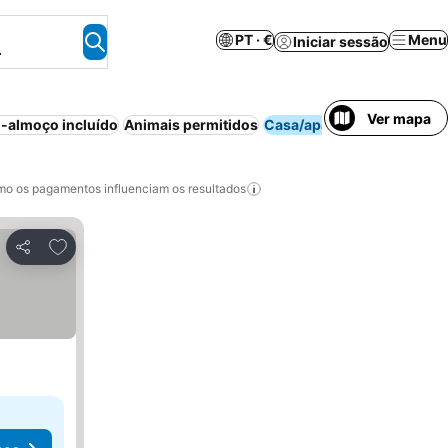
PT · €
Menu
Iniciar sessão
.
Ver mapa
-almoço incluído
Animais permitidos
Casa/apartamento inteiro
o os pagamentos influenciam os resultados
Adicionar aos favoritos
Partilhar