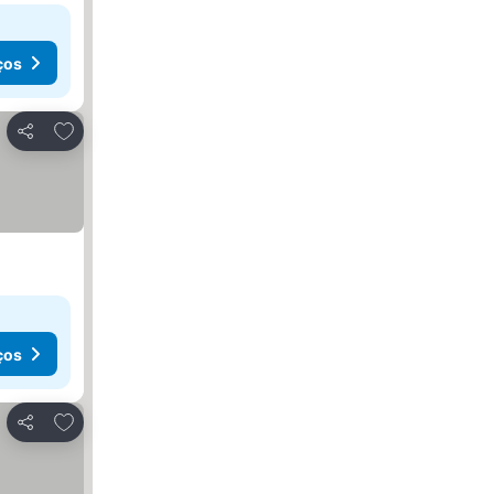
ços
Adicionar aos favoritos
Partilhar
ços
Adicionar aos favoritos
Partilhar