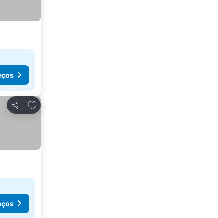
eços
Adicionar aos favoritos
Partilhar
eços