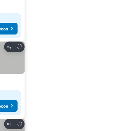
eços
Adicionar aos favoritos
Partilhar
eços
Adicionar aos favoritos
Partilhar