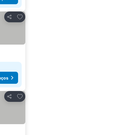
Adicionar aos favoritos
Partilhar
eços
Adicionar aos favoritos
Partilhar