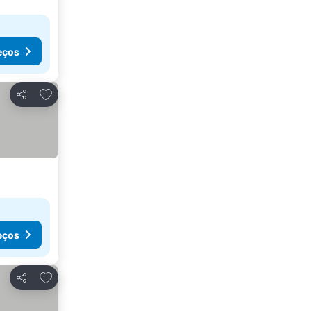
eços
Adicionar aos favoritos
Partilhar
eços
Adicionar aos favoritos
Partilhar