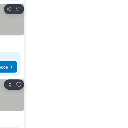
Adicionar aos favoritos
Partilhar
eços
Adicionar aos favoritos
Partilhar