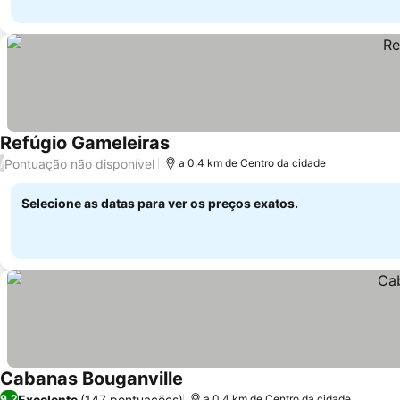
Refúgio Gameleiras
Pontuação não disponível
/
a 0.4 km de Centro da cidade
Selecione as datas para ver os preços exatos.
Cabanas Bouganville
Excelente
(147 pontuações)
9,2
a 0.4 km de Centro da cidade