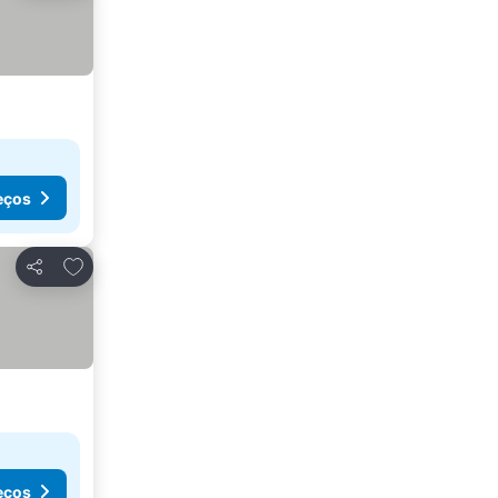
eços
Adicionar aos favoritos
Partilhar
eços