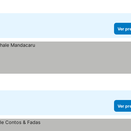
Ver pr
Ver pr