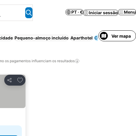
PT · €
Menu
Iniciar sessão
.
Ver mapa
cidade
Pequeno-almoço incluído
Aparthotel
Casa/apartamento i
o os pagamentos influenciam os resultados
Adicionar aos favoritos
Partilhar