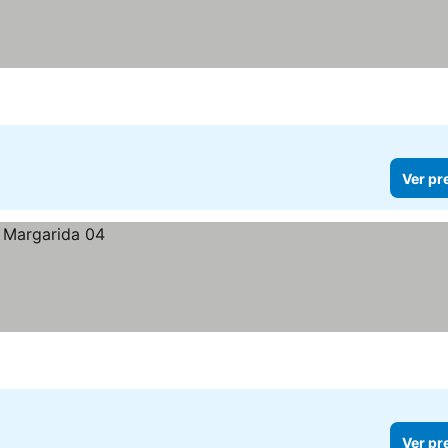
Ver pr
Ver pr