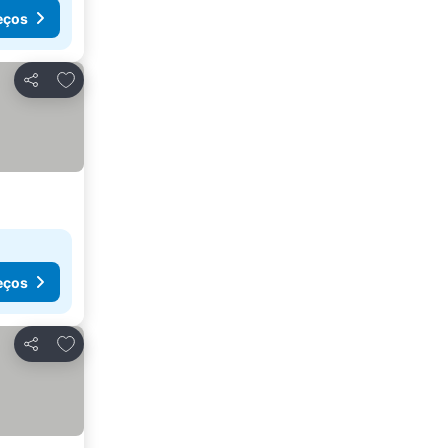
eços
Adicionar aos favoritos
Partilhar
eços
Adicionar aos favoritos
Partilhar