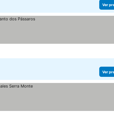
Ver pr
Ver pr