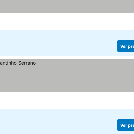
Ver pr
Ver pr