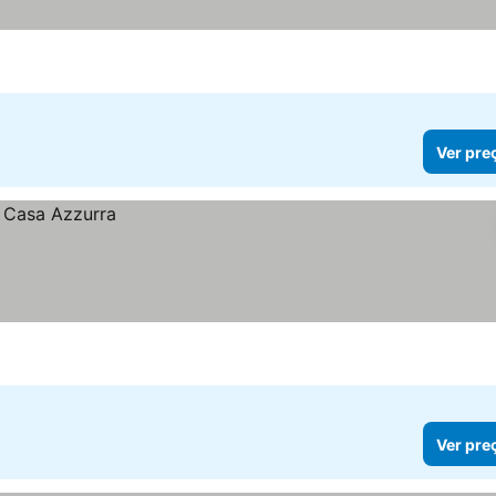
Ver pre
Ver pre