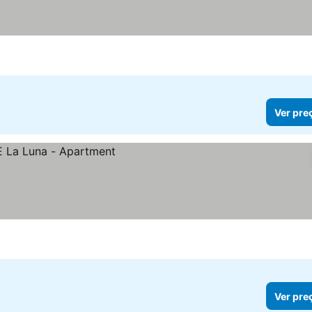
Ver pre
Ver pre