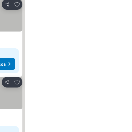
Adicionar aos favoritos
Partilhar
ços
Adicionar aos favoritos
Partilhar