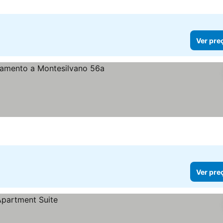
Ver pre
reços
Ver pre