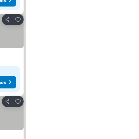
ços
Adicionar aos favoritos
Partilhar
ços
Adicionar aos favoritos
Partilhar