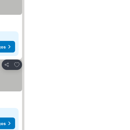
ços
Adicionar aos favoritos
Partilhar
ços