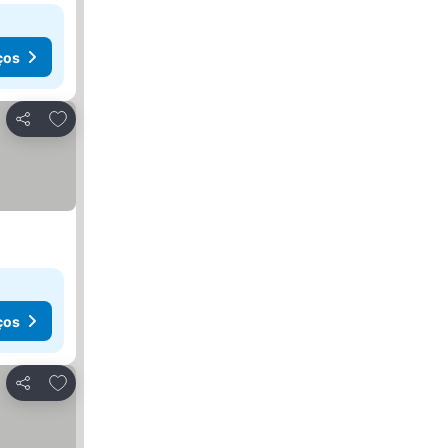
ços
Adicionar aos favoritos
Partilhar
ços
Adicionar aos favoritos
Partilhar