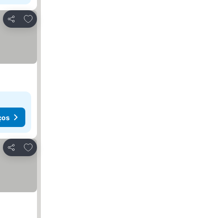
Adicionar aos favoritos
Partilhar
ços
Adicionar aos favoritos
Partilhar