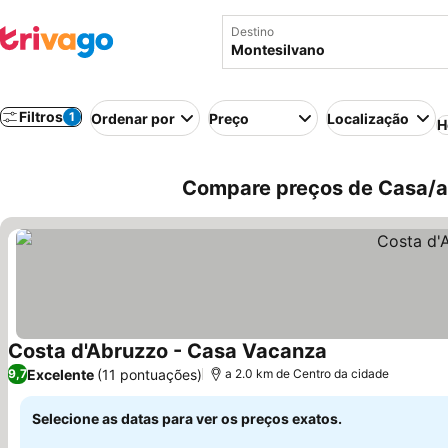
Destino
Filtros
1
Ordenar por
Preço
Localização
H
Compare preços de Casa/ap
Costa d'Abruzzo - Casa Vacanza
Ver preços
Excelente
(11 pontuações)
9,7
a 2.0 km de Centro da cidade
Selecione as datas para ver os preços exatos.