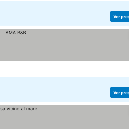
Ver pre
Ver pre