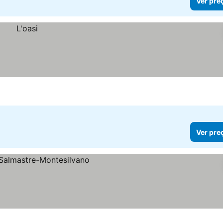
Ver pre
Ver pre