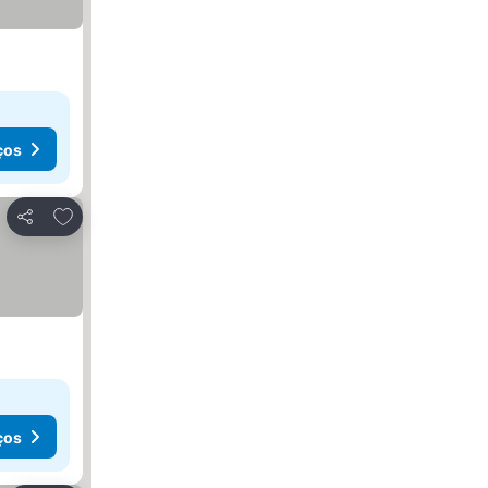
ços
Adicionar aos favoritos
Partilhar
ços