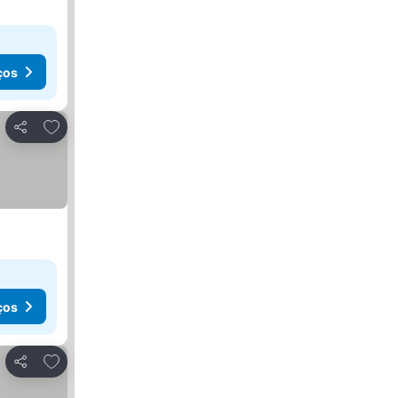
ços
Adicionar aos favoritos
Partilhar
ços
Adicionar aos favoritos
Partilhar