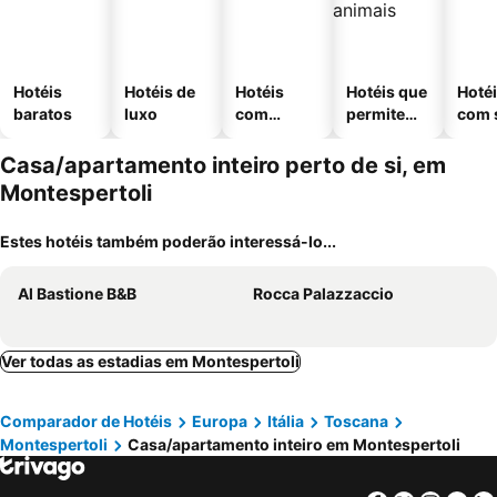
Hotéis
Hotéis de
Hotéis
Hotéis que
Hoté
baratos
luxo
com
permitem
com 
piscinas
animais
Casa/apartamento inteiro perto de si, em
Montespertoli
Estes hotéis também poderão interessá-lo...
Al Bastione B&B
Rocca Palazzaccio
Ver todas as estadias em Montespertoli
Comparador de Hotéis
Europa
Itália
Toscana
Montespertoli
Casa/apartamento inteiro em Montespertoli