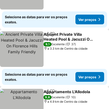
Selecione as datas para ver os preços
Ver preços
exatos.
Ancient Private Villa
Partilhar
Adicionar aos favoritos
Heated Pool & Jacuzzi On
Florence Hills Family
9,1
Excelente
37
Friendly
a 3.3 km de Centro da cidade
Selecione as datas para ver os preços
Ver preços
exatos.
Appartamento L'Allodola
Partilhar
Adicionar aos favoritos
9,8
Excelente
10
a 4.9 km de Centro da cidade