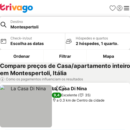
Favoritos
Iniciar
Me
Destino
Montespertoli
Check-in/out
Hóspedes e quartos
Escolha as datas
2 hóspedes, 1 quarto.
Ordenar
Filtrar
Mapa
Compare preços de Casa/apartamento inteiro
em Montespertoli, Itália
Como os pagamentos influenciam os resultados
La Casa Di Nina
Partilhar
Adicionar aos favoritos
9,4
Excelente
35
a 0.3 km de Centro da cidade