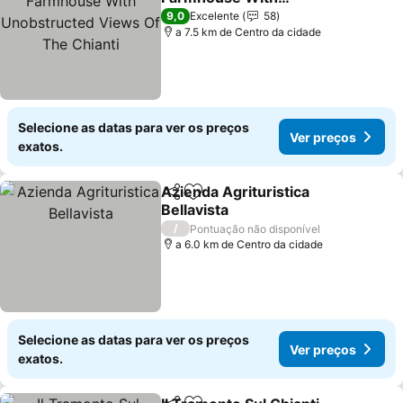
Unobstructed Views Of
9,0
Excelente
58
The Chianti
a 7.5 km de Centro da cidade
Selecione as datas para ver os preços
Ver preços
exatos.
Azienda Agrituristica
Partilhar
Adicionar aos favoritos
Bellavista
/
Pontuação não disponível
a 6.0 km de Centro da cidade
Selecione as datas para ver os preços
Ver preços
exatos.