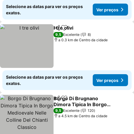
Selecione as datas para ver os preços
Ver preços
exatos.
I tre olivi
Partilhar
Adicionar aos favoritos
9,5
Excelente
8
a 0.3 km de Centro da cidade
Selecione as datas para ver os preços
Ver preços
exatos.
Borgo Di Brugnano
Partilhar
Adicionar aos favoritos
Dimora Tipica In Borgo
Medioevale Nelle Colline
9,5
Excelente
120
Del Chianti Classico
a 4.5 km de Centro da cidade