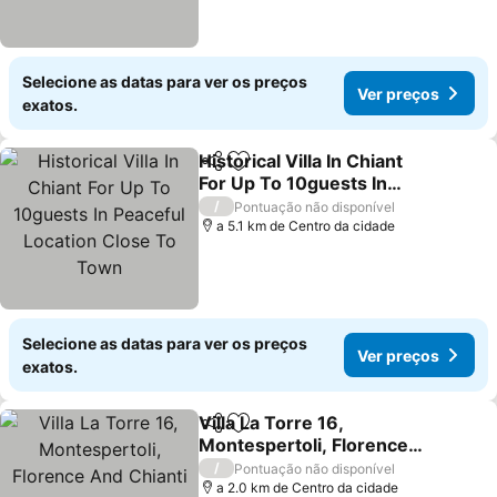
Selecione as datas para ver os preços
Ver preços
exatos.
Historical Villa In Chiant
Partilhar
Adicionar aos favoritos
For Up To 10guests In
Peaceful Location Close
/
Pontuação não disponível
To Town
a 5.1 km de Centro da cidade
Selecione as datas para ver os preços
Ver preços
exatos.
Villa La Torre 16,
Partilhar
Adicionar aos favoritos
Montespertoli, Florence
And Chianti
/
Pontuação não disponível
a 2.0 km de Centro da cidade