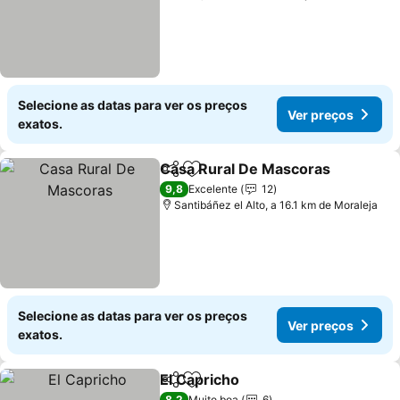
Selecione as datas para ver os preços
Ver preços
exatos.
Casa Rural De Mascoras
Partilhar
Adicionar aos favoritos
9,8
Excelente
12
Santibáñez el Alto, a 16.1 km de Moraleja
Selecione as datas para ver os preços
Ver preços
exatos.
El Capricho
Partilhar
Adicionar aos favoritos
8,2
Muito boa
6