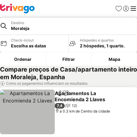
Favoritos
Iniciar
Me
Destino
Moraleja
Check-in/out
Hóspedes e quartos
Escolha as datas
2 hóspedes, 1 quarto.
Ordenar
Filtrar
Mapa
Compare preços de Casa/apartamento inteiro
em Moraleja, Espanha
Como os pagamentos influenciam os resultados
Apartamentos La
Partilhar
Adicionar aos favoritos
Encomienda 2 Llaves
7,4
12
a 0.3 km de Centro da cidade