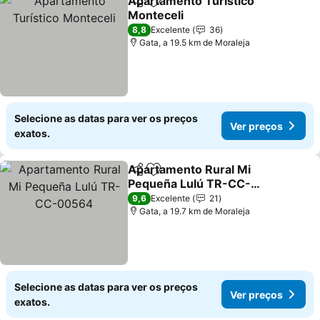
Apartamento Turístico
Partilhar
Adicionar aos favoritos
Monteceli
8,8
Excelente
36
Gata, a 19.5 km de Moraleja
Selecione as datas para ver os preços
Ver preços
exatos.
Apartamento Rural Mi
Partilhar
Adicionar aos favoritos
Pequeña Lulú TR-CC-
00564
9,6
Excelente
21
Gata, a 19.7 km de Moraleja
Selecione as datas para ver os preços
Ver preços
exatos.