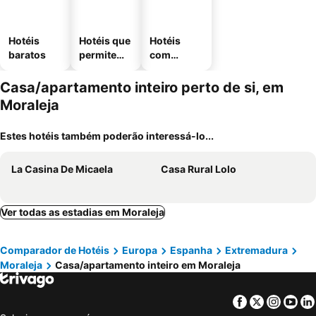
Hotéis
Hotéis que
Hotéis
baratos
permitem
com
animais
estaciona
mento
Casa/apartamento inteiro perto de si, em
Moraleja
Estes hotéis também poderão interessá-lo...
La Casina De Micaela
Casa Rural Lolo
Ver todas as estadias em Moraleja
Comparador de Hotéis
Europa
Espanha
Extremadura
Moraleja
Casa/apartamento inteiro em Moraleja
Facebook
Twitter
Insta
Yo