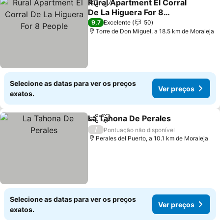
Rural Apartment El Corral
Partilhar
Adicionar aos favoritos
De La Higuera For 8
People
9,7
Excelente
50
Torre de Don Miguel, a 18.5 km de Moraleja
Selecione as datas para ver os preços
Ver preços
exatos.
La Tahona De Perales
Partilhar
Adicionar aos favoritos
/
Pontuação não disponível
Perales del Puerto, a 10.1 km de Moraleja
Selecione as datas para ver os preços
Ver preços
exatos.