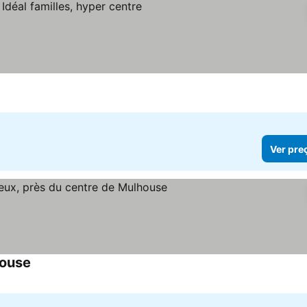
eços
Ver pre
house
Ver preços