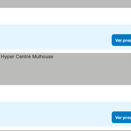
Ver pre
Ver pre