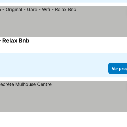
- Relax Bnb
Ver preços
Ver pre