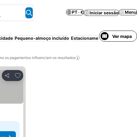
PT · €
Menu
Iniciar sessão
.
Ver mapa
cidade
Pequeno-almoço incluído
Estacionamento
Piscina
Ar co
o os pagamentos influenciam os resultados
Adicionar aos favoritos
Partilhar