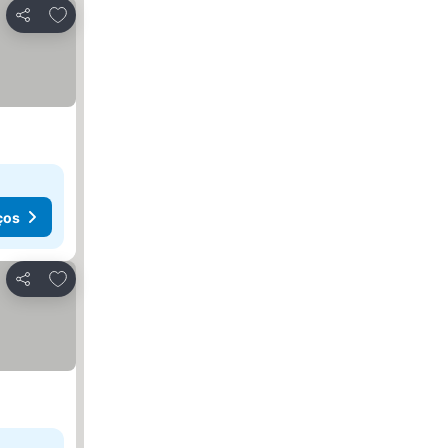
Adicionar aos favoritos
Partilhar
ços
Adicionar aos favoritos
Partilhar