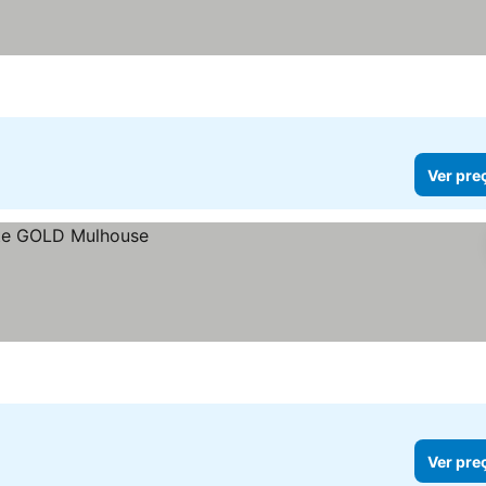
Ver pre
Ver pre