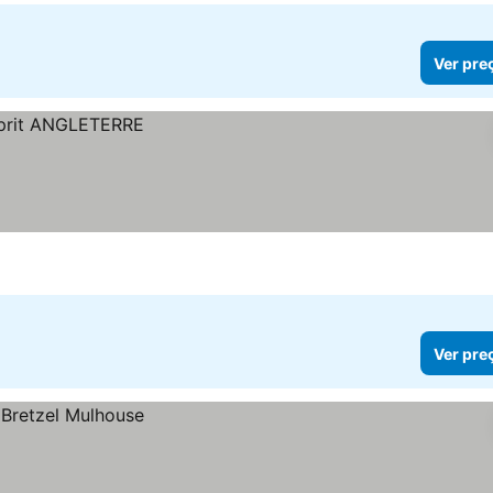
Ver pre
Ver pre