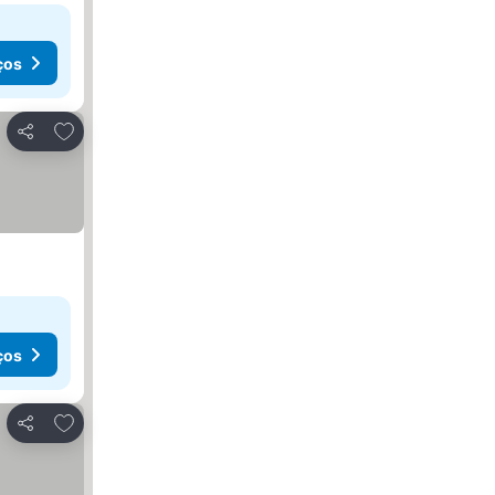
ços
Adicionar aos favoritos
Partilhar
ços
Adicionar aos favoritos
Partilhar