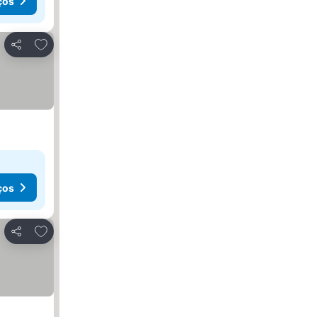
ços
Adicionar aos favoritos
Partilhar
ços
Adicionar aos favoritos
Partilhar