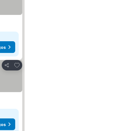
ços
Adicionar aos favoritos
Partilhar
ços