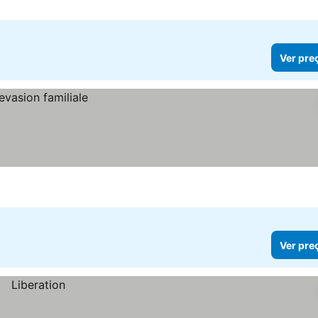
Ver pre
Ver pre