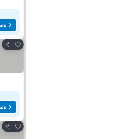
ços
Adicionar aos favoritos
Partilhar
ços
Adicionar aos favoritos
Partilhar