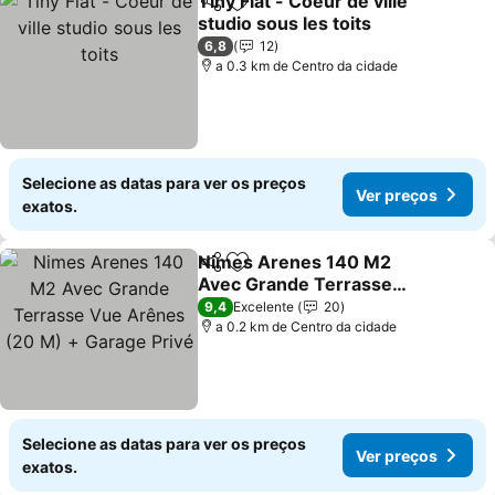
Tiny Flat - Coeur de ville
Partilhar
Adicionar aos favoritos
studio sous les toits
6,8
12
a 0.3 km de Centro da cidade
Selecione as datas para ver os preços
Ver preços
exatos.
Nimes Arenes 140 M2
Partilhar
Adicionar aos favoritos
Avec Grande Terrasse
Vue Arênes (20 M) +
9,4
Excelente
20
Garage Privé
a 0.2 km de Centro da cidade
Selecione as datas para ver os preços
Ver preços
exatos.