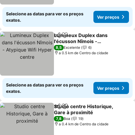
Selecione as datas para ver os preços
Ver preços
exatos.
Lumineux Duplex dans
Partilhar
Adicionar aos favoritos
l'écusson Nîmois -
Atypique Wifi Hyper
8,5
Excelente
6
centre
a 0.5 km de Centro da cidade
Selecione as datas para ver os preços
Ver preços
exatos.
Studio centre Historique,
Partilhar
Adicionar aos favoritos
Gare à proximité
7,8
Boa
19
a 0.4 km de Centro da cidade