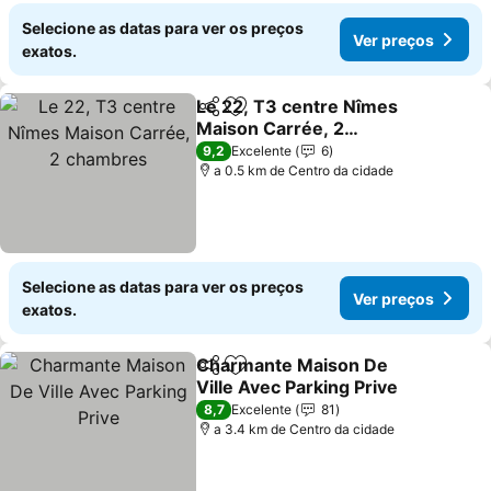
Selecione as datas para ver os preços
Ver preços
exatos.
Le 22, T3 centre Nîmes
Partilhar
Adicionar aos favoritos
Maison Carrée, 2
chambres
9,2
Excelente
6
a 0.5 km de Centro da cidade
Selecione as datas para ver os preços
Ver preços
exatos.
Charmante Maison De
Partilhar
Adicionar aos favoritos
Ville Avec Parking Prive
8,7
Excelente
81
a 3.4 km de Centro da cidade