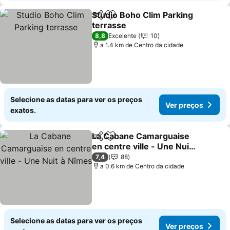
Studio Boho Clim Parking
Partilhar
Adicionar aos favoritos
terrasse
8,8
Excelente
10
a 1.4 km de Centro da cidade
Selecione as datas para ver os preços
Ver preços
exatos.
La Cabane Camarguaise
Partilhar
Adicionar aos favoritos
en centre ville - Une Nuit
à Nîmes
7,4
88
a 0.6 km de Centro da cidade
Selecione as datas para ver os preços
Ver preços