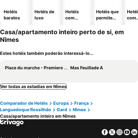
Hotéis
Hotéis de
Hotéis
Hotéis que
Hoté
baratos
luxo
com
permitem
com
piscinas
animais
esta
ment
Casa/apartamento inteiro perto de si, em
Nîmes
Estes hotéis também poderão interessá-lo...
Place du marche - Premiere conciergerie
Mas Feuillade A
Ver todas as estadias em Nîmes
Comparador de Hotéis
Europa
França
Languedoque Rossilhão
Gard
Nîmes
Casa/apartamento inteiro em Nîmes
Facebook
Twitter
Insta
Yo