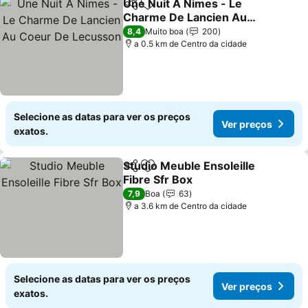
Une Nuit A Nimes - Le
Partilhar
Adicionar aos favoritos
Charme De Lancien Au
Coeur De Lecusson
8,4
Muito boa
200
a 0.5 km de Centro da cidade
Selecione as datas para ver os preços
Ver preços
exatos.
Studio Meuble Ensoleille
Partilhar
Adicionar aos favoritos
Fibre Sfr Box
7,9
Boa
63
a 3.6 km de Centro da cidade
Selecione as datas para ver os preços
Ver preços
exatos.