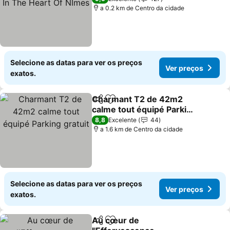
a 0.2 km de Centro da cidade
Selecione as datas para ver os preços
Ver preços
exatos.
Charmant T2 de 42m2
Partilhar
Adicionar aos favoritos
calme tout équipé Parking
gratuit
8,8
Excelente
44
a 1.6 km de Centro da cidade
Selecione as datas para ver os preços
Ver preços
exatos.
Au cœur de
Partilhar
Adicionar aos favoritos