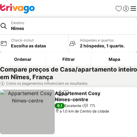
Favoritos
Iniciar
Me
Destino
Nîmes
Check-in/out
Hóspedes e quartos
Escolha as datas
2 hóspedes, 1 quarto.
Ordenar
Filtrar
Mapa
Compare preços de Casa/apartamento inteiro
em Nîmes, França
Como os pagamentos influenciam os resultados
Appartement Cosy
Partilhar
Adicionar aos favoritos
Nimes-centre
9,1
Excelente
77
a 1.0 km de Centro da cidade