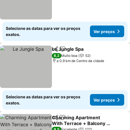
Selecione as datas para ver os preços
Ver preços
exatos.
Le Jungle Spa
Partilhar
Adicionar aos favoritos
8,2
Muito boa
52
a 0.9 km de Centro da cidade
Selecione as datas para ver os preços
Ver preços
exatos.
Charming Apartment
Partilhar
Adicionar aos favoritos
With Terrace + Balcony In
The Heart Of NÎmes
9,5
Excelente
127