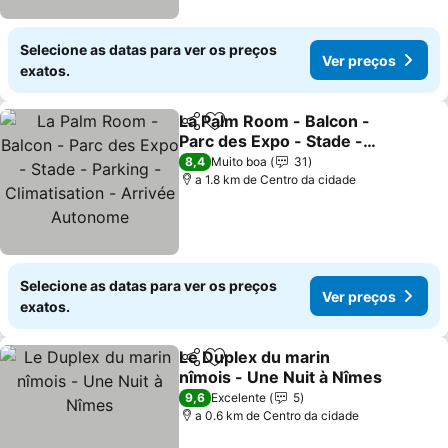
Selecione as datas para ver os preços
Ver preços
exatos.
La Palm Room - Balcon -
Partilhar
Adicionar aos favoritos
Parc des Expo - Stade -
Parking - Climatisation -
8,4
Muito boa
31
Arrivée Autonome
a 1.8 km de Centro da cidade
Selecione as datas para ver os preços
Ver preços
exatos.
Le Duplex du marin
Partilhar
Adicionar aos favoritos
nîmois - Une Nuit à Nîmes
9,6
Excelente
5
a 0.6 km de Centro da cidade