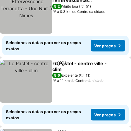
l'Effervescence
Terracotta - Une Nuit à
8,2
Muito boa
51
Nîmes
a 0.3 km de Centro da cidade
Selecione as datas para ver os preços
Ver preços
exatos.
Le Pastel - centre ville -
Partilhar
Adicionar aos favoritos
clim
8,6
Excelente
11
a 1.1 km de Centro da cidade
Selecione as datas para ver os preços
Ver preços
exatos.