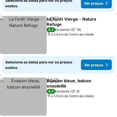
Selecione as datas para ver os preços
Ver preços
exatos.
La Forêt Vierge - Nature
Partilhar
Adicionar aos favoritos
Refuge
9,2
Excelente
18
a 0.8 km de Centro da cidade
Selecione as datas para ver os preços
Ver preços
exatos.
Évasion bleue, balcon
Partilhar
Adicionar aos favoritos
ensoleillé
9,0
Excelente
9
a 0.6 km de Centro da cidade