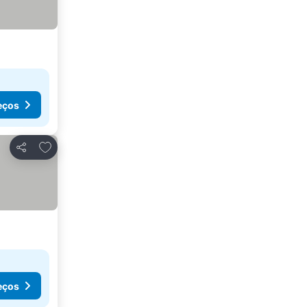
eços
Adicionar aos favoritos
Partilhar
eços