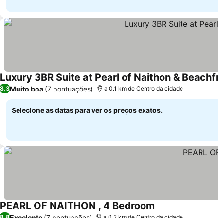
Luxury 3BR Suite at Pearl of Naithon & Beach
Muito boa
(7 pontuações)
8,3
a 0.1 km de Centro da cidade
Selecione as datas para ver os preços exatos.
PEARL OF NAITHON , 4 Bedroom
Excelente
(7 pontuações)
8,8
a 0.2 km de Centro da cidade