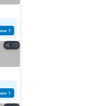
eços
Adicionar aos favoritos
Partilhar
eços