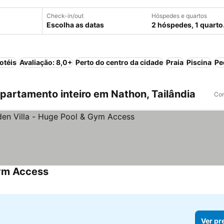
Check-in/out
Hóspedes e quartos
Escolha as datas
2 hóspedes, 1 quarto
otéis
Avaliação: 8,0+
Perto do centro da cidade
Praia
Piscina
Pe
artamento inteiro em Nathon, Tailândia
Com
Gym Access
Ver pr