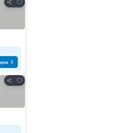
Adicionar aos favoritos
Partilhar
eços
Adicionar aos favoritos
Partilhar