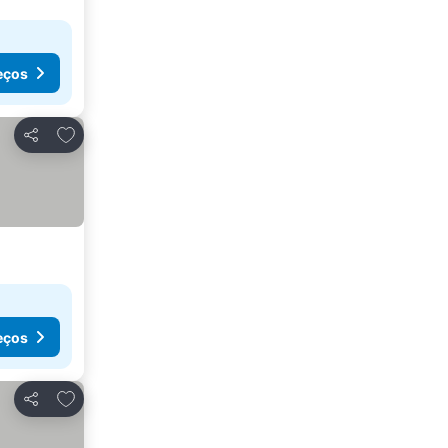
eços
Adicionar aos favoritos
Partilhar
eços
Adicionar aos favoritos
Partilhar