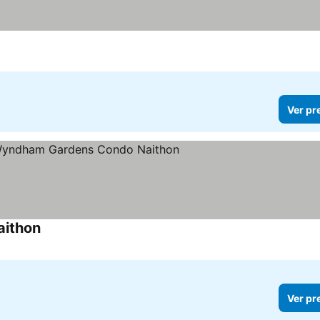
Ver pr
aithon
Ver pr