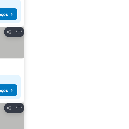
eços
Adicionar aos favoritos
Partilhar
eços
Adicionar aos favoritos
Partilhar