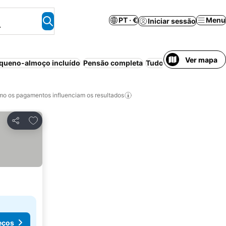
PT · €
Menu
Iniciar sessão
.
Ver mapa
queno-almoço incluído
Pensão completa
Tudo incluído
o os pagamentos influenciam os resultados
Adicionar aos favoritos
Partilhar
eços