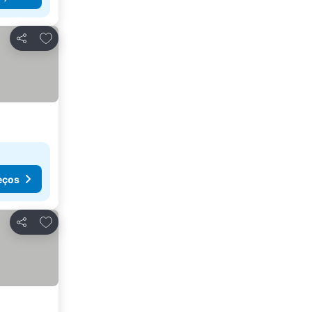
Adicionar aos favoritos
Partilhar
eços
Adicionar aos favoritos
Partilhar