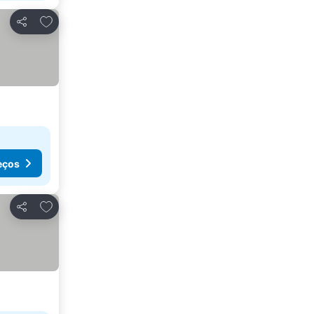
Adicionar aos favoritos
Partilhar
eços
Adicionar aos favoritos
Partilhar