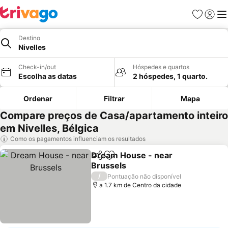
Favoritos
Iniciar
Me
Destino
Nivelles
Check-in/out
Hóspedes e quartos
Escolha as datas
2 hóspedes, 1 quarto.
Ordenar
Filtrar
Mapa
Compare preços de Casa/apartamento inteiro
em Nivelles, Bélgica
Como os pagamentos influenciam os resultados
Dream House - near
Partilhar
Adicionar aos favoritos
Brussels
Ver preços
/
Pontuação não disponível
a 1.7 km de Centro da cidade