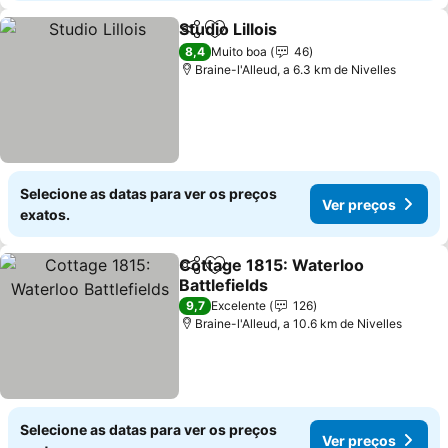
Studio Lillois
Partilhar
Adicionar aos favoritos
Ver preços
8,4
Muito boa
46
Braine-l'Alleud, a 6.3 km de Nivelles
Selecione as datas para ver os preços
Ver preços
exatos.
Cottage 1815: Waterloo
Partilhar
Adicionar aos favoritos
Battlefields
Ver preços
9,7
Excelente
126
Braine-l'Alleud, a 10.6 km de Nivelles
Selecione as datas para ver os preços
Ver preços