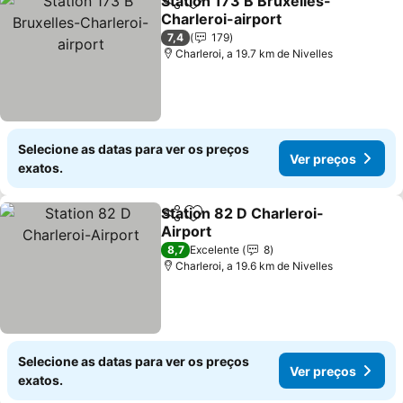
Station 173 B Bruxelles-
Partilhar
Adicionar aos favoritos
Charleroi-airport
Ver preços
7,4
179
Charleroi, a 19.7 km de Nivelles
Selecione as datas para ver os preços
Ver preços
exatos.
Station 82 D Charleroi-
Partilhar
Adicionar aos favoritos
Airport
Ver preços
8,7
Excelente
8
Charleroi, a 19.6 km de Nivelles
Selecione as datas para ver os preços
Ver preços
exatos.