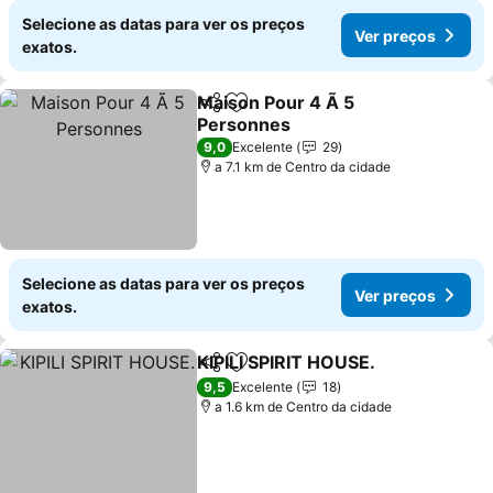
Selecione as datas para ver os preços
Ver preços
exatos.
Maison Pour 4 Ã 5
Partilhar
Adicionar aos favoritos
Personnes
Ver preços
9,0
Excelente
29
a 7.1 km de Centro da cidade
Selecione as datas para ver os preços
Ver preços
exatos.
KIPILI SPIRIT HOUSE.
Partilhar
Adicionar aos favoritos
Ver p
9,5
Excelente
18
a 1.6 km de Centro da cidade