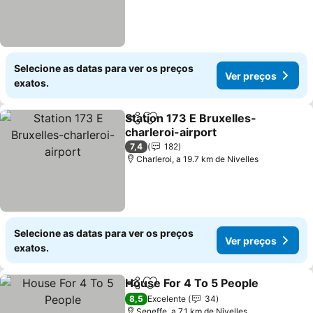
Selecione as datas para ver os preços
Ver preços
exatos.
Station 173 E Bruxelles-
Partilhar
Adicionar aos favoritos
charleroi-airport
Ver preços
7,4
182
Charleroi, a 19.7 km de Nivelles
Selecione as datas para ver os preços
Ver preços
exatos.
House For 4 To 5 People
Partilhar
Adicionar aos favoritos
V
8,5
Excelente
34
Seneffe, a 7.1 km de Nivelles