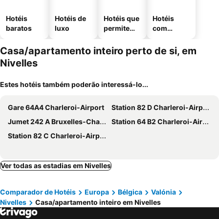
Hotéis
Hotéis de
Hotéis que
Hotéis
baratos
luxo
permitem
com
animais
estaciona
mento
Casa/apartamento inteiro perto de si, em
Nivelles
Estes hotéis também poderão interessá-lo...
Gare 64A4 Charleroi-Airport
Station 82 D Charleroi-Airport
Jumet 242 A Bruxelles-Charleroi-airport
Station 64 B2 Charleroi-Airport
Station 82 C Charleroi-Airport
Ver todas as estadias em Nivelles
Comparador de Hotéis
Europa
Bélgica
Valónia
Nivelles
Casa/apartamento inteiro em Nivelles