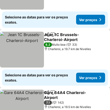
Selecione as datas para ver os preços
Ver preços
exatos.
Jean 1C Brussels-
Partilhar
Adicionar aos favoritos
Charleroi-Airport
Ver preços
8,2
Muito boa
33
Charleroi, a 19.7 km de Nivelles
Selecione as datas para ver os preços
Ver preços
exatos.
Gare 64A4 Charleroi-
Partilhar
Adicionar aos favoritos
Airport
Ver preços
7,1
142
Charleroi, a 19.5 km de Nivelles