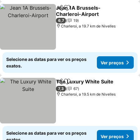
Jean 1A Brussels-
Partilhar
Adicionar aos favoritos
Charleroi-Airport
Ver preços
6,7
19
Charleroi, a 19.7 km de Nivelles
Selecione as datas para ver os preços
Ver preços
exatos.
The Luxury White Suite
Partilhar
Adicionar aos favoritos
Ve
7,3
67
Charleroi, a 19.5 km de Nivelles
Selecione as datas para ver os preços
Ver preços
exatos.