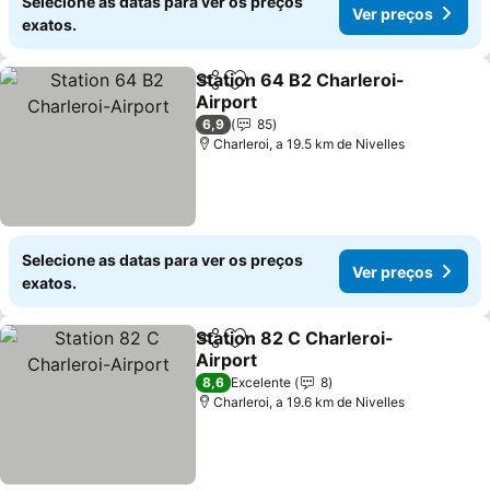
Selecione as datas para ver os preços
Ver preços
exatos.
Station 64 B2 Charleroi-
Partilhar
Adicionar aos favoritos
Airport
Ver preços
6,9
85
Charleroi, a 19.5 km de Nivelles
Selecione as datas para ver os preços
Ver preços
exatos.
Station 82 C Charleroi-
Partilhar
Adicionar aos favoritos
Airport
Ver preços
8,6
Excelente
8
Charleroi, a 19.6 km de Nivelles