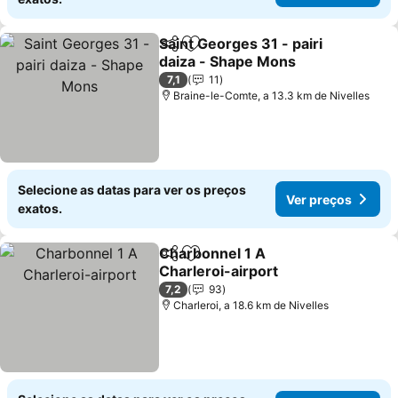
Saint Georges 31 - pairi
Partilhar
Adicionar aos favoritos
daiza - Shape Mons
Ver preços
7,1
11
Braine-le-Comte, a 13.3 km de Nivelles
Selecione as datas para ver os preços
Ver preços
exatos.
Charbonnel 1 A
Partilhar
Adicionar aos favoritos
Charleroi-airport
Ver preços
7,2
93
Charleroi, a 18.6 km de Nivelles