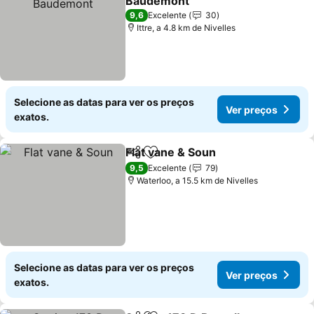
Baudemont
Ver preços
9,6
Excelente
30
Ittre, a 4.8 km de Nivelles
Selecione as datas para ver os preços
Ver preços
exatos.
Flat vane & Soun
Partilhar
Adicionar aos favoritos
Ver preço
9,5
Excelente
79
Waterloo, a 15.5 km de Nivelles
Selecione as datas para ver os preços
Ver preços
exatos.