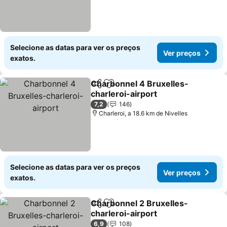
Selecione as datas para ver os preços
Ver preços
exatos.
Charbonnel 4 Bruxelles-
Partilhar
Adicionar aos favoritos
charleroi-airport
Ver preços
7,2
146
Charleroi, a 18.6 km de Nivelles
Selecione as datas para ver os preços
Ver preços
exatos.
Charbonnel 2 Bruxelles-
Partilhar
Adicionar aos favoritos
charleroi-airport
Ver preços
6,9
108