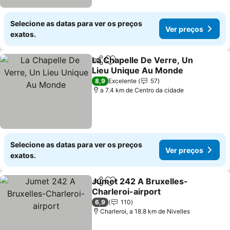
Selecione as datas para ver os preços
Ver preços
exatos.
La Chapelle De Verre, Un
Partilhar
Adicionar aos favoritos
Lieu Unique Au Monde
Ver preços
8,9
Excelente
57
a 7.4 km de Centro da cidade
Selecione as datas para ver os preços
Ver preços
exatos.
Jumet 242 A Bruxelles-
Partilhar
Adicionar aos favoritos
Charleroi-airport
Ver preços
6,9
110
Charleroi, a 18.8 km de Nivelles