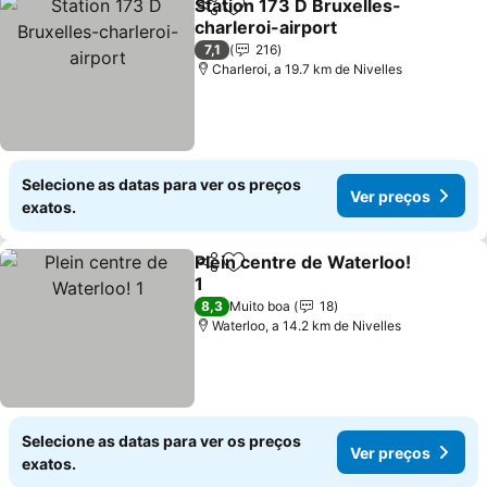
Station 173 D Bruxelles-
Partilhar
Adicionar aos favoritos
charleroi-airport
Ver preços
7,1
216
Charleroi, a 19.7 km de Nivelles
Selecione as datas para ver os preços
Ver preços
exatos.
Plein centre de Waterloo!
Partilhar
Adicionar aos favoritos
1
Ver preços
8,3
Muito boa
18
Waterloo, a 14.2 km de Nivelles
Selecione as datas para ver os preços
Ver preços
exatos.