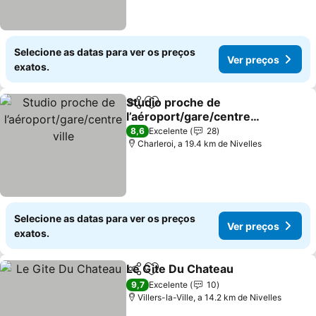
Selecione as datas para ver os preços
Ver preços
exatos.
Studio proche de
Partilhar
Adicionar aos favoritos
l’aéroport/gare/centre
ville
Ver preços
8,6
Excelente
28
Charleroi, a 19.4 km de Nivelles
Selecione as datas para ver os preços
Ver preços
exatos.
Le Gite Du Chateau
Partilhar
Adicionar aos favoritos
Ver pr
9,7
Excelente
10
Villers-la-Ville, a 14.2 km de Nivelles