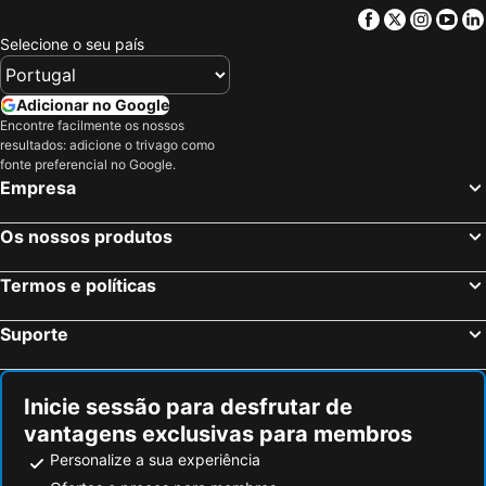
Facebook
Twitter
Insta
Yo
Selecione o seu país
Adicionar no Google
Encontre facilmente os nossos
resultados: adicione o trivago como
fonte preferencial no Google.
Empresa
Os nossos produtos
Termos e políticas
Suporte
Inicie sessão para desfrutar de
vantagens exclusivas para membros
Personalize a sua experiência