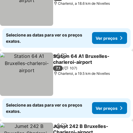
Charleroi, a 18.6 km de Nivelles
Selecione as datas para ver os preços
Ver preços
exatos.
Station 64 A1 Bruxelles-
Partilhar
Adicionar aos favoritos
charleroi-airport
Ver preços
7,1
107
Charleroi, a 19.5 km de Nivelles
Selecione as datas para ver os preços
Ver preços
exatos.
Jumet 242 B Bruxelles-
Partilhar
Adicionar aos favoritos
Charleroi-airport