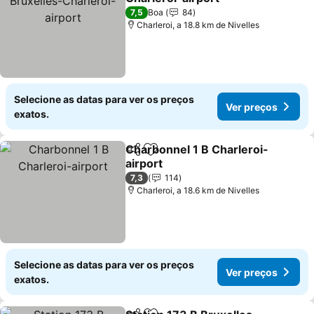
Ver preços
7,5
Boa
84
Charleroi, a 18.8 km de Nivelles
Selecione as datas para ver os preços
Ver preços
exatos.
Charbonnel 1 B Charleroi-
Partilhar
Adicionar aos favoritos
airport
Ver preços
7,3
114
Charleroi, a 18.6 km de Nivelles
Selecione as datas para ver os preços
Ver preços
exatos.