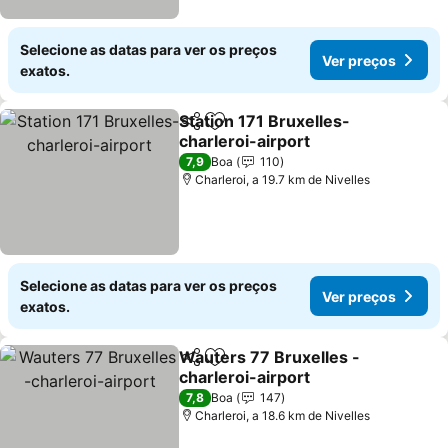
Selecione as datas para ver os preços
Ver preços
exatos.
Station 171 Bruxelles-
Partilhar
Adicionar aos favoritos
charleroi-airport
Ver preços
7,9
Boa
110
Charleroi, a 19.7 km de Nivelles
Selecione as datas para ver os preços
Ver preços
exatos.
Wauters 77 Bruxelles -
Partilhar
Adicionar aos favoritos
charleroi-airport
Ver preços
7,8
Boa
147
Charleroi, a 18.6 km de Nivelles