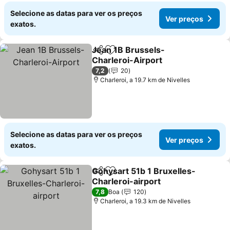
Selecione as datas para ver os preços
Ver preços
exatos.
Jean 1B Brussels-
Partilhar
Adicionar aos favoritos
Charleroi-Airport
Ver preços
7,2
20
Charleroi, a 19.7 km de Nivelles
Selecione as datas para ver os preços
Ver preços
exatos.
Gohysart 51b 1 Bruxelles-
Partilhar
Adicionar aos favoritos
Charleroi-airport
Ver preços
7,8
Boa
120
Charleroi, a 19.3 km de Nivelles