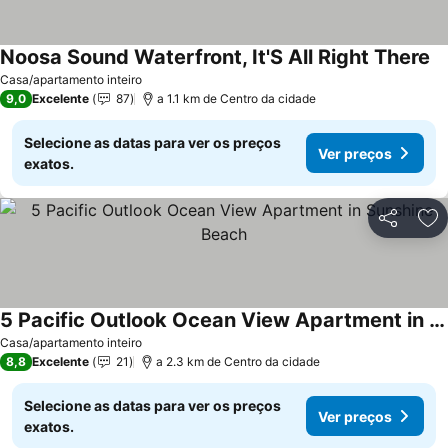
Noosa Sound Waterfront, It'S All Right There
Casa/apartamento inteiro
9,0
Excelente
87
a 1.1 km de Centro da cidade
Selecione as datas para ver os preços
Ver preços
exatos.
Partilhar
Ad
5 Pacific Outlook Ocean View Apartment in Sunshine Beach
Casa/apartamento inteiro
8,8
Excelente
21
a 2.3 km de Centro da cidade
Selecione as datas para ver os preços
Ver preços
exatos.