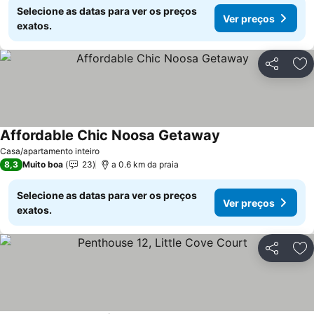
Selecione as datas para ver os preços
Ver preços
exatos.
Partilhar
Ad
Affordable Chic Noosa Getaway
Casa/apartamento inteiro
8,3
Muito boa
23
a 0.6 km da praia
Selecione as datas para ver os preços
Ver preços
exatos.
Partilhar
Ad