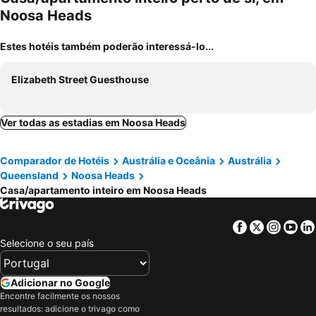
Noosa Heads
Estes hotéis também poderão interessá-lo...
Elizabeth Street Guesthouse
Ver todas as estadias em Noosa Heads
Comparador de Hotéis
Austrália e Oceânia
Austrália
Queensland
Noosa Heads
Casa/apartamento inteiro em Noosa Heads
Facebook
Twitter
Insta
Yo
Selecione o seu país
Adicionar no Google
Encontre facilmente os nossos
resultados: adicione o trivago como