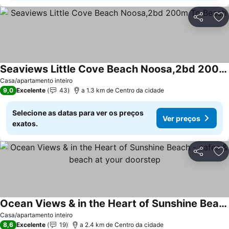
Partilhar
Ad
Seaviews Little Cove Beach Noosa,2bd 200m To Beach
Casa/apartamento inteiro
9,0
Excelente
43
a 1.3 km de Centro da cidade
Selecione as datas para ver os preços
Ver preços
exatos.
Partilhar
Ad
Ocean Views & in the Heart of Sunshine Beach - cafes & beach at your doorstep
Casa/apartamento inteiro
8,6
Excelente
19
a 2.4 km de Centro da cidade