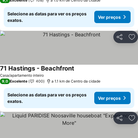
9,1
Excelente
108
a 1.0 km de Centro da cidade
Selecione as datas para ver os preços
Ver preços
exatos.
Partilhar
Ad
71 Hastings - Beachfront
Casa/apartamento inteiro
9,0
Excelente
400
a 1.1 km de Centro da cidade
Selecione as datas para ver os preços
Ver preços
exatos.
Partilhar
Ad