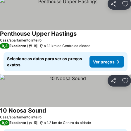
Partilhar
Ad
Penthouse Upper Hastings
Casa/apartamento inteiro
9,3
Excelente
8
a 1.1 km de Centro da cidade
Selecione as datas para ver os preços
Ver preços
exatos.
Partilhar
Ad
10 Noosa Sound
Casa/apartamento inteiro
9,0
Excelente
5
a 1.2 km de Centro da cidade