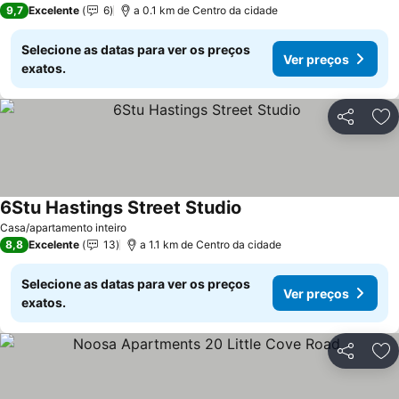
9,7
Excelente
6
a 0.1 km de Centro da cidade
Selecione as datas para ver os preços
Ver preços
exatos.
Partilhar
Ad
6Stu Hastings Street Studio
Casa/apartamento inteiro
8,8
Excelente
13
a 1.1 km de Centro da cidade
Selecione as datas para ver os preços
Ver preços
exatos.
Partilhar
Ad