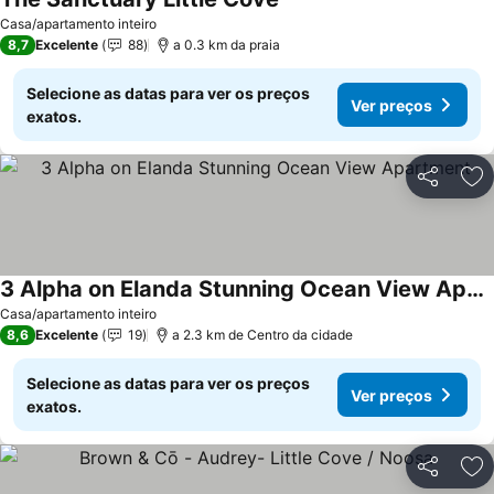
Casa/apartamento inteiro
8,7
Excelente
88
a 0.3 km da praia
Selecione as datas para ver os preços
Ver preços
exatos.
Partilhar
Ad
3 Alpha on Elanda Stunning Ocean View Apartment
Casa/apartamento inteiro
8,6
Excelente
19
a 2.3 km de Centro da cidade
Selecione as datas para ver os preços
Ver preços
exatos.
Partilhar
Ad