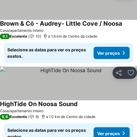
Brown & Cō - Audrey- Little Cove / Noosa
Casa/apartamento inteiro
9,1
Excelente
10
a 1.6 km de Centro da cidade
Selecione as datas para ver os preços
Ver preços
exatos.
Partilhar
Ad
HighTide On Noosa Sound
Casa/apartamento inteiro
8,9
Excelente
9
a 1.0 km de Centro da cidade
Selecione as datas para ver os preços
Ver preços
exatos.