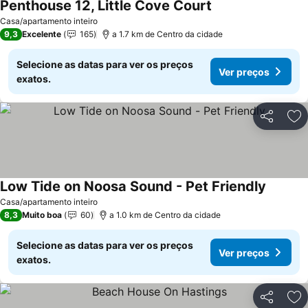
Penthouse 12, Little Cove Court
Casa/apartamento inteiro
9,3
Excelente
165
a 1.7 km de Centro da cidade
Selecione as datas para ver os preços
Ver preços
exatos.
Partilhar
Ad
Low Tide on Noosa Sound - Pet Friendly
Casa/apartamento inteiro
8,3
Muito boa
60
a 1.0 km de Centro da cidade
Selecione as datas para ver os preços
Ver preços
exatos.
Partilhar
Ad