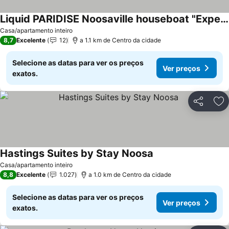
Liquid PARIDISE Noosaville houseboat "Experience More"
Casa/apartamento inteiro
8,7
Excelente
12
a 1.1 km de Centro da cidade
Selecione as datas para ver os preços
Ver preços
exatos.
Partilhar
Ad
Hastings Suites by Stay Noosa
Casa/apartamento inteiro
8,8
Excelente
1.027
a 1.0 km de Centro da cidade
Selecione as datas para ver os preços
Ver preços
exatos.