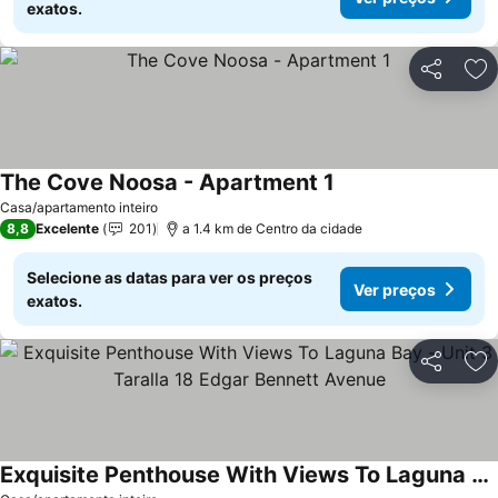
exatos.
Partilhar
Ad
The Cove Noosa - Apartment 1
Casa/apartamento inteiro
8,8
Excelente
201
a 1.4 km de Centro da cidade
Selecione as datas para ver os preços
Ver preços
exatos.
Partilhar
Ad
Exquisite Penthouse With Views To Laguna Bay - Unit 3 Taralla 18 Edgar Bennett Avenue