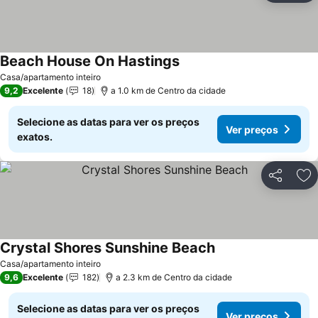
Beach House On Hastings
Casa/apartamento inteiro
9,2
Excelente
18
a 1.0 km de Centro da cidade
Selecione as datas para ver os preços
Ver preços
exatos.
Partilhar
Ad
Crystal Shores Sunshine Beach
Casa/apartamento inteiro
9,6
Excelente
182
a 2.3 km de Centro da cidade
Selecione as datas para ver os preços
Ver preços