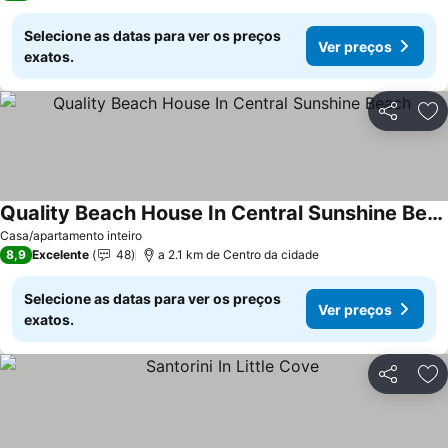
Selecione as datas para ver os preços
Ver preços
exatos.
Partilhar
Ad
Quality Beach House In Central Sunshine Beach
Casa/apartamento inteiro
8,9
Excelente
48
a 2.1 km de Centro da cidade
Selecione as datas para ver os preços
Ver preços
exatos.
Partilhar
Ad