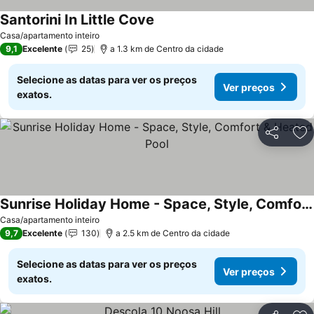
Santorini In Little Cove
Casa/apartamento inteiro
9,1
Excelente
25
a 1.3 km de Centro da cidade
Selecione as datas para ver os preços
Ver preços
exatos.
Partilhar
Ad
Sunrise Holiday Home - Space, Style, Comfort & Heated Pool
Casa/apartamento inteiro
9,7
Excelente
130
a 2.5 km de Centro da cidade
Selecione as datas para ver os preços
Ver preços
exatos.