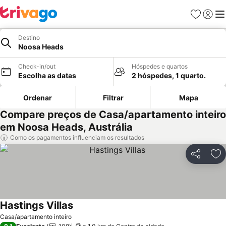
Favoritos
Iniciar
Me
Destino
Noosa Heads
Check-in/out
Hóspedes e quartos
Escolha as datas
2 hóspedes, 1 quarto.
Ordenar
Filtrar
Mapa
Compare preços de Casa/apartamento inteiro
em Noosa Heads, Austrália
Como os pagamentos influenciam os resultados
Partilhar
Ad
Hastings Villas
Casa/apartamento inteiro