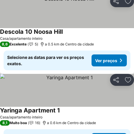
Partilhar
Ad
Descola 10 Noosa Hill
Casa/apartamento inteiro
8,6
Excelente
5
a 0.5 km de Centro da cidade
Selecione as datas para ver os preços
Ver preços
exatos.
Partilhar
Ad
Yaringa Apartment 1
Casa/apartamento inteiro
8,1
Muito boa
16
a 0.6 km de Centro da cidade