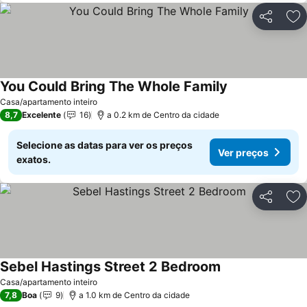
Partilhar
Ad
You Could Bring The Whole Family
Casa/apartamento inteiro
8,7
Excelente
16
a 0.2 km de Centro da cidade
Selecione as datas para ver os preços
Ver preços
exatos.
Partilhar
Ad
Sebel Hastings Street 2 Bedroom
Casa/apartamento inteiro
7,8
Boa
9
a 1.0 km de Centro da cidade