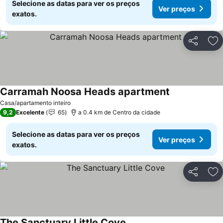
Selecione as datas para ver os preços
Ver preços
exatos.
Partilhar
Ad
Carramah Noosa Heads apartment
Casa/apartamento inteiro
9,2
Excelente
65
a 0.4 km de Centro da cidade
Selecione as datas para ver os preços
Ver preços
exatos.
Partilhar
Ad
The Sanctuary Little Cove