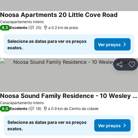
Noosa Apartments 20 Little Cove Road
Casa/apartamento inteiro
9,3
Excelente
25
a 0.2 km da praia
Selecione as datas para ver os preços
Ver preços
exatos.
Partilhar
Ad
Noosa Sound Family Residence - 10 Wesley Court
Casa/apartamento inteiro
9,0
Excelente
18
a 0.9 km de Centro da cidade
Selecione as datas para ver os preços
Ver preços
exatos.