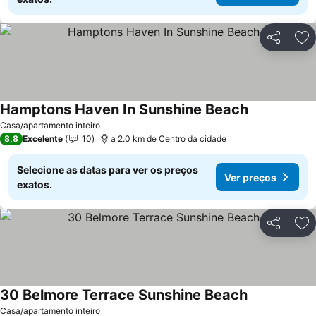
Partilhar
Ad
Hamptons Haven In Sunshine Beach
Casa/apartamento inteiro
8,8
Excelente
10
a 2.0 km de Centro da cidade
Selecione as datas para ver os preços
Ver preços
exatos.
Partilhar
Ad
30 Belmore Terrace Sunshine Beach
Casa/apartamento inteiro