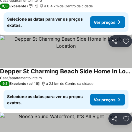
Casa/apartamento inteiro
9,3
Excelente
7
a 0.4 km de Centro da cidade
Selecione as datas para ver os preços
Ver preços
exatos.
Partilhar
Ad
Depper St Charming Beach Side Home In Lovely Location
Casa/apartamento inteiro
9,1
Excelente
15
a 2.1 km de Centro da cidade
Selecione as datas para ver os preços
Ver preços
exatos.
Partilhar
Ad