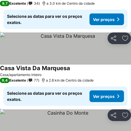
9,7
Excelente
34
a 3.0 km de Centro da cidade
Selecione as datas para ver os preços
Ver preços
exatos.
Partilhar
Ad
Casa Vista Da Marquesa
Ver preços
Casa/apartamento inteiro
9,4
Excelente
77
a 2.8 km de Centro da cidade
Selecione as datas para ver os preços
Ver preços
exatos.
Partilhar
Ad