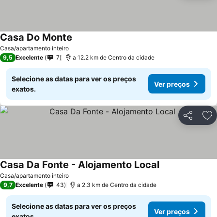
Casa Do Monte
Ver preços
Casa/apartamento inteiro
9,5
Excelente
7
a 12.2 km de Centro da cidade
Selecione as datas para ver os preços
Ver preços
exatos.
Partilhar
Ad
Casa Da Fonte - Alojamento Local
Ver preços
Casa/apartamento inteiro
9,7
Excelente
43
a 2.3 km de Centro da cidade
Selecione as datas para ver os preços
Ver preços
exatos.