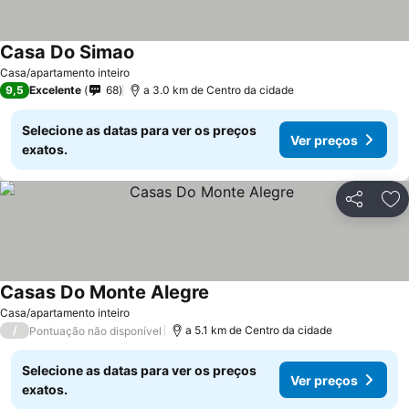
Casa Do Simao
Ver preços
Casa/apartamento inteiro
9,5
Excelente
68
a 3.0 km de Centro da cidade
Selecione as datas para ver os preços
Ver preços
exatos.
Partilhar
Ad
Casas Do Monte Alegre
Ver preços
Casa/apartamento inteiro
/
a 5.1 km de Centro da cidade
Pontuação não disponível
Selecione as datas para ver os preços
Ver preços
exatos.