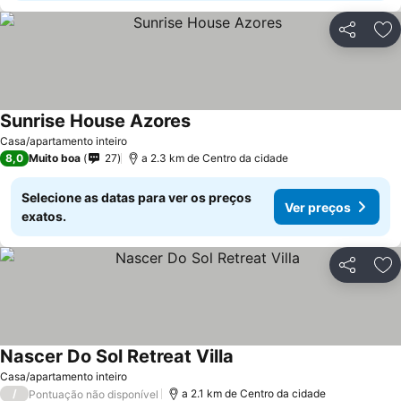
Partilhar
Ad
Sunrise House Azores
Ver preços
Casa/apartamento inteiro
8,0
Muito boa
27
a 2.3 km de Centro da cidade
Selecione as datas para ver os preços
Ver preços
exatos.
Partilhar
Ad
Nascer Do Sol Retreat Villa
Ver preços
Casa/apartamento inteiro
/
a 2.1 km de Centro da cidade
Pontuação não disponível