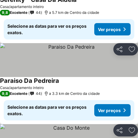
Ver preços
Casa/apartamento inteiro
9,8
Excelente
44
a 5.7 km de Centro da cidade
Selecione as datas para ver os preços
Ver preços
exatos.
Partilhar
Ad
Paraiso Da Pedreira
Ver preços
Casa/apartamento inteiro
9,8
Excelente
44
a 3.3 km de Centro da cidade
Selecione as datas para ver os preços
Ver preços
exatos.
Partilhar
Ad