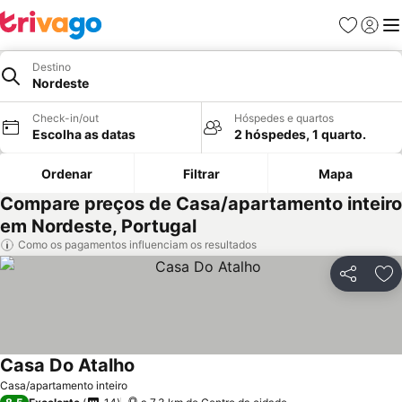
Favoritos
Iniciar
Me
Destino
Nordeste
Check-in/out
Hóspedes e quartos
Escolha as datas
2 hóspedes, 1 quarto.
Ordenar
Filtrar
Mapa
Compare preços de Casa/apartamento inteiro
em Nordeste, Portugal
Como os pagamentos influenciam os resultados
Partilhar
Ad
Casa Do Atalho
Ver preços
Casa/apartamento inteiro