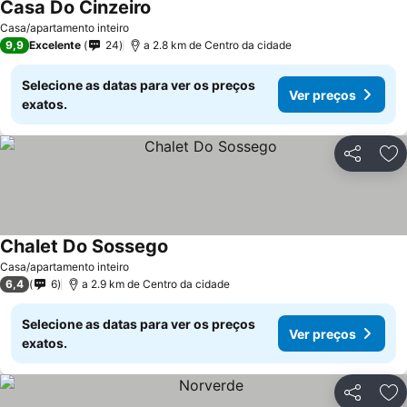
Casa Do Cinzeiro
Ver preços
Casa/apartamento inteiro
9,9
Excelente
24
a 2.8 km de Centro da cidade
Selecione as datas para ver os preços
Ver preços
exatos.
Partilhar
Ad
Chalet Do Sossego
Ver preços
Casa/apartamento inteiro
6,4
6
a 2.9 km de Centro da cidade
Selecione as datas para ver os preços
Ver preços
exatos.
Partilhar
Ad