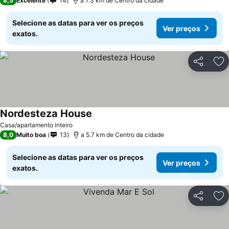
8,5
Excelente
14
a 7.3 km de Centro da cidade
Selecione as datas para ver os preços
Ver preços
exatos.
Partilhar
Ad
Nordesteza House
Ver preços
Casa/apartamento inteiro
8,0
Muito boa
13
a 5.7 km de Centro da cidade
Selecione as datas para ver os preços
Ver preços
exatos.
Partilhar
Ad