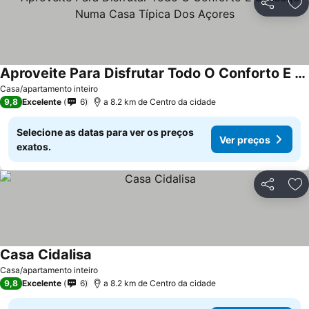
Partilhar
Ad
Aproveite Para Disfrutar Todo O Conforto E Sossego Numa Casa Típica Dos Açores
Ver preços
Casa/apartamento inteiro
9,8
Excelente
6
a 8.2 km de Centro da cidade
Selecione as datas para ver os preços
Ver preços
exatos.
Partilhar
Ad
Casa Cidalisa
Ver preços
Casa/apartamento inteiro
9,8
Excelente
6
a 8.2 km de Centro da cidade