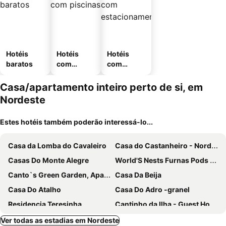
Hotéis
Hotéis
Hotéis
baratos
com
com
piscinas
estaciona
mento
Casa/apartamento inteiro perto de si, em
Nordeste
Estes hotéis também poderão interessá-lo...
Casa da Lomba do Cavaleiro
Casa do Castanheiro - Nordeste, Açores
Casas Do Monte Alegre
World'S Nests Furnas Pods Village
Canto`s Green Garden, Apartamentos Turisticos & Spa, 4 Estrelas
Casa Da Beija
Casa Do Atalho
Casa Do Adro -granel
Residencia Teresinha
Cantinho da Ilha - Guest House in Azores
Casa Do Cinzeiro
Casa Bela Vista
Ver todas as estadias em Nordeste