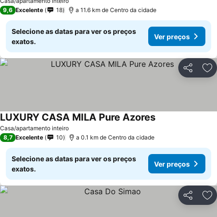
Casa/apartamento inteiro
9,6
Excelente
18
a 11.6 km de Centro da cidade
Selecione as datas para ver os preços
Ver preços
exatos.
Partilhar
Ad
LUXURY CASA MILA Pure Azores
Ver preços
Casa/apartamento inteiro
8,7
Excelente
10
a 0.1 km de Centro da cidade
Selecione as datas para ver os preços
Ver preços
exatos.
Partilhar
Ad