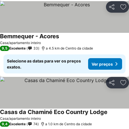
Partilhar
Ad
Bemmequer - Acores
Ver preços
Casa/apartamento inteiro
9,5
Excelente
33
a 4.5 km de Centro da cidade
Selecione as datas para ver os preços
Ver preços
exatos.
Partilhar
Ad
Casas da Chaminé Eco Country Lodge
Ver preço
Casa/apartamento inteiro
9,4
Excelente
74
a 1.0 km de Centro da cidade