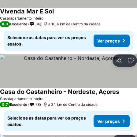
Vivenda Mar E Sol
Ver preços
Casa/apartamento inteiro
8,8
Excelente
36
a 10.4 km de Centro da cidade
Selecione as datas para ver os preços
Ver preços
exatos.
Partilhar
Ad
Casa do Castanheiro - Nordeste, Açores
Ver pre
Casa/apartamento inteiro
9,7
Excelente
78
a 3.1 km de Centro da cidade
Selecione as datas para ver os preços
Ver preços
exatos.