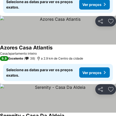
Selecione as datas para ver os preços
Ver preços
exatos.
Partilhar
Ad
Azores Casa Atlantis
Ver preços
Casa/apartamento inteiro
9,9
Excelente
38
a 2.9 km de Centro da cidade
Selecione as datas para ver os preços
Ver preços
exatos.
Partilhar
Ad
Serenity - Casa Da Aldeia