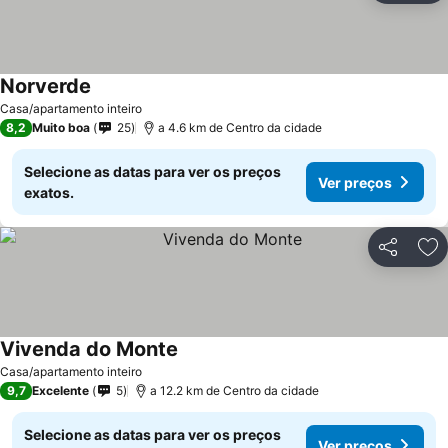
Norverde
Ver preços
Casa/apartamento inteiro
8,2
Muito boa
25
a 4.6 km de Centro da cidade
Selecione as datas para ver os preços
Ver preços
exatos.
Partilhar
Ad
Vivenda do Monte
Ver preços
Casa/apartamento inteiro
9,7
Excelente
5
a 12.2 km de Centro da cidade
Selecione as datas para ver os preços
Ver preços