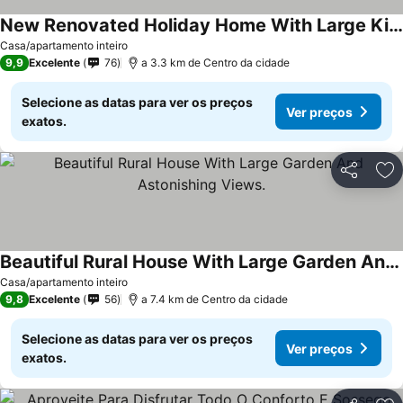
New Renovated Holiday Home With Large Kitchen And Huge View
Ver preços
Casa/apartamento inteiro
9,9
Excelente
76
a 3.3 km de Centro da cidade
Selecione as datas para ver os preços
Ver preços
exatos.
Partilhar
Ad
Beautiful Rural House With Large Garden And Astonishing Views.
Ver preços
Casa/apartamento inteiro
9,8
Excelente
56
a 7.4 km de Centro da cidade
Selecione as datas para ver os preços
Ver preços
exatos.