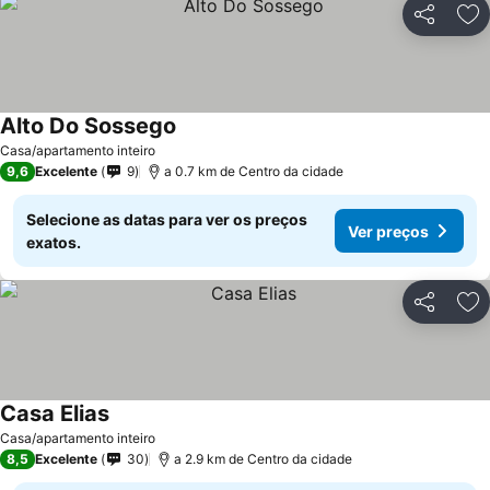
Partilhar
Ad
Alto Do Sossego
Ver preços
Casa/apartamento inteiro
9,6
Excelente
9
a 0.7 km de Centro da cidade
Selecione as datas para ver os preços
Ver preços
exatos.
Partilhar
Ad
Casa Elias
Ver preços
Casa/apartamento inteiro
8,5
Excelente
30
a 2.9 km de Centro da cidade