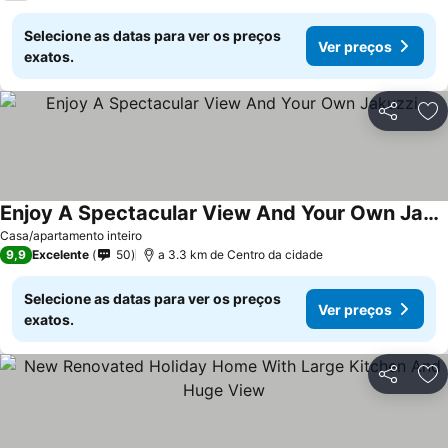
Selecione as datas para ver os preços
Ver preços
exatos.
Partilhar
Ad
Enjoy A Spectacular View And Your Own Jakuzzi
Ver preços
Casa/apartamento inteiro
9,9
Excelente
50
a 3.3 km de Centro da cidade
Selecione as datas para ver os preços
Ver preços
exatos.
Partilhar
Ad