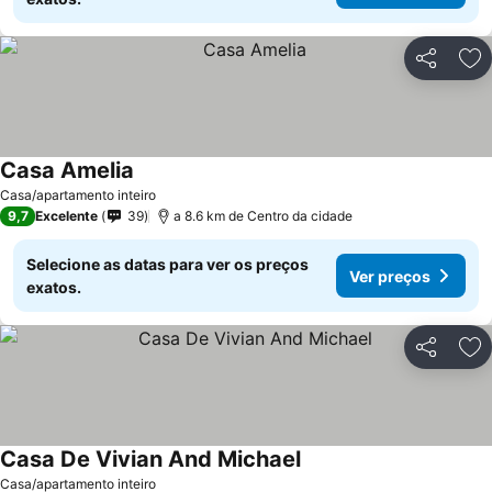
Partilhar
Ad
Casa Amelia
Ver preços
Casa/apartamento inteiro
9,7
Excelente
39
a 8.6 km de Centro da cidade
Selecione as datas para ver os preços
Ver preços
exatos.
Partilhar
Ad
Casa De Vivian And Michael
Ver preços
Casa/apartamento inteiro