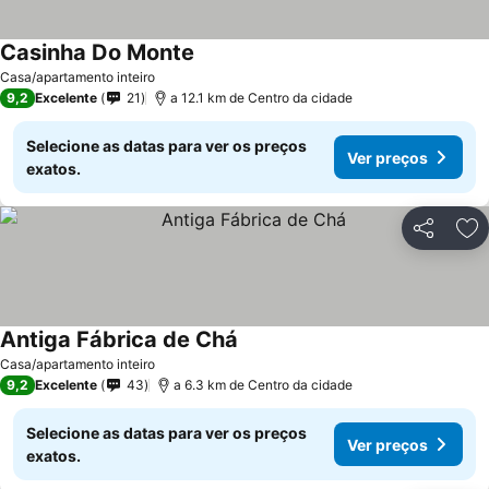
Casinha Do Monte
Ver preços
Casa/apartamento inteiro
9,2
Excelente
21
a 12.1 km de Centro da cidade
Selecione as datas para ver os preços
Ver preços
exatos.
Partilhar
Ad
Antiga Fábrica de Chá
Ver preços
Casa/apartamento inteiro
9,2
Excelente
43
a 6.3 km de Centro da cidade
Selecione as datas para ver os preços
Ver preços
exatos.