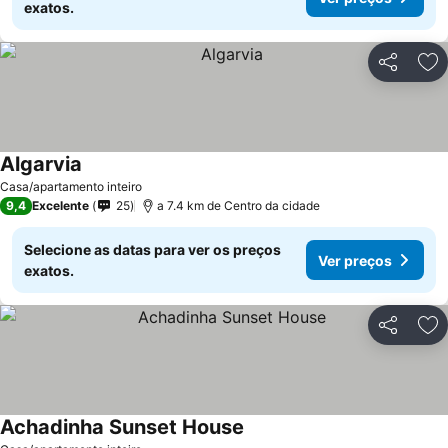
exatos.
Partilhar
Ad
Algarvia
Ver preços
Casa/apartamento inteiro
9,4
Excelente
25
a 7.4 km de Centro da cidade
Selecione as datas para ver os preços
Ver preços
exatos.
Partilhar
Ad
Achadinha Sunset House
Ver preços