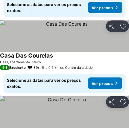
Selecione as datas para ver os preços
Ver preços
exatos.
Partilhar
Ad
Casa Das Courelas
Ver preços
Casa/apartamento inteiro
9,1
Excelente
39
a 0.5 km de Centro da cidade
Selecione as datas para ver os preços
Ver preços
exatos.
Partilhar
Ad