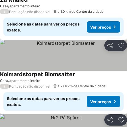
Casa/apartamento inteiro
/
a 1.0 km de Centro da cidade
Pontuação não disponível
Selecione as datas para ver os preços
Ver preços
exatos.
Partilhar
Ad
Kolmardstorpet Blomsatter
Casa/apartamento inteiro
/
a 27.6 km de Centro da cidade
Pontuação não disponível
Selecione as datas para ver os preços
Ver preços
exatos.
Partilhar
Ad