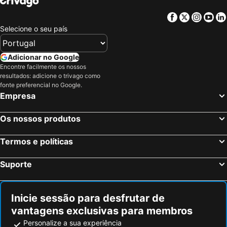
Facebook
Twitter
Insta
Yo
Selecione o seu país
Adicionar no Google
Encontre facilmente os nossos
resultados: adicione o trivago como
fonte preferencial no Google.
Empresa
Os nossos produtos
Termos e políticas
Suporte
Inicie sessão para desfrutar de
vantagens exclusivas para membros
Personalize a sua experiência