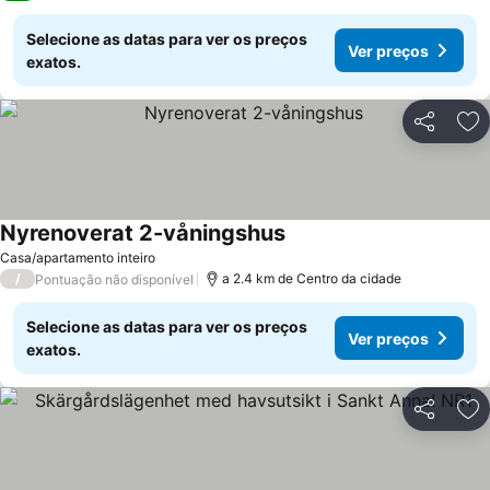
Selecione as datas para ver os preços
Ver preços
exatos.
Partilhar
Ad
Nyrenoverat 2-våningshus
Casa/apartamento inteiro
/
a 2.4 km de Centro da cidade
Pontuação não disponível
Selecione as datas para ver os preços
Ver preços
exatos.
Partilhar
Ad