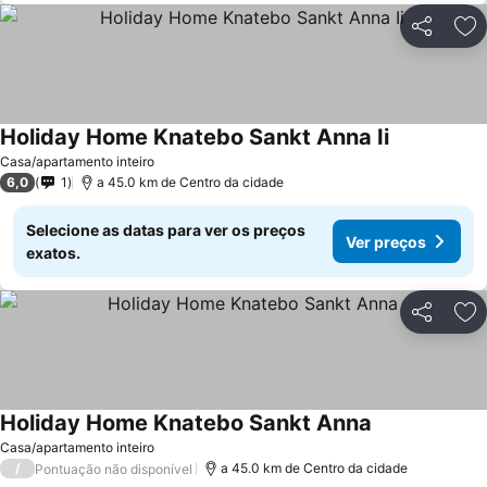
Partilhar
Ad
Holiday Home Knatebo Sankt Anna Ii
Casa/apartamento inteiro
6,0
1
a 45.0 km de Centro da cidade
Selecione as datas para ver os preços
Ver preços
exatos.
Partilhar
Ad
Holiday Home Knatebo Sankt Anna
Casa/apartamento inteiro
/
a 45.0 km de Centro da cidade
Pontuação não disponível