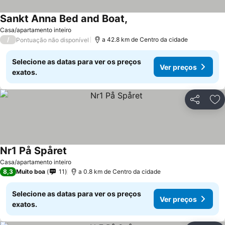
Sankt Anna Bed and Boat,
Casa/apartamento inteiro
/
a 42.8 km de Centro da cidade
Pontuação não disponível
Selecione as datas para ver os preços
Ver preços
exatos.
Partilhar
Ad
Nr1 På Spåret
Casa/apartamento inteiro
8,3
Muito boa
11
a 0.8 km de Centro da cidade
Selecione as datas para ver os preços
Ver preços
exatos.