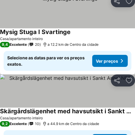
Partilhar
Ad
Mysig Stuga I Svartinge
Casa/apartamento inteiro
9,4
Excelente
20
a 12.2 km de Centro da cidade
Selecione as datas para ver os preços
Ver preços
exatos.
Partilhar
Ad
Skärgårdslägenhet med havsutsikt i Sankt Anna! NR2
Casa/apartamento inteiro
9,2
Excelente
10
a 44.9 km de Centro da cidade