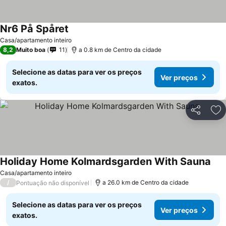
Nr6 På Spåret
Casa/apartamento inteiro
8,2
Muito boa
11
a 0.8 km de Centro da cidade
Selecione as datas para ver os preços
Ver preços
exatos.
Partilhar
Ad
Holiday Home Kolmardsgarden With Sauna
Casa/apartamento inteiro
/
a 26.0 km de Centro da cidade
Pontuação não disponível
Selecione as datas para ver os preços
Ver preços
exatos.