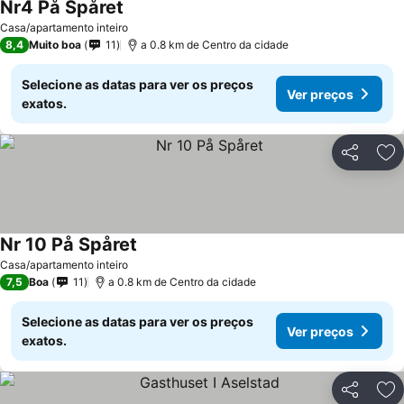
Nr4 På Spåret
Casa/apartamento inteiro
8,4
Muito boa
11
a 0.8 km de Centro da cidade
Selecione as datas para ver os preços
Ver preços
exatos.
Partilhar
Ad
Nr 10 På Spåret
Casa/apartamento inteiro
7,5
Boa
11
a 0.8 km de Centro da cidade
Selecione as datas para ver os preços
Ver preços
exatos.
Partilhar
Ad