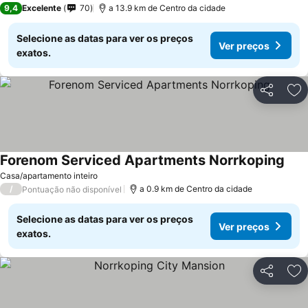
9,4
Excelente
70
a 13.9 km de Centro da cidade
Selecione as datas para ver os preços
Ver preços
exatos.
Partilhar
Ad
Forenom Serviced Apartments Norrkoping
Casa/apartamento inteiro
/
a 0.9 km de Centro da cidade
Pontuação não disponível
Selecione as datas para ver os preços
Ver preços
exatos.
Partilhar
Ad