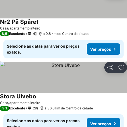
Nr2 På Spåret
Casa/apartamento inteiro
8,5
Excelente
4
a 0.8 km de Centro da cidade
Selecione as datas para ver os preços
Ver preços
exatos.
Partilhar
Ad
Stora Ulvebo
Casa/apartamento inteiro
9,1
Excelente
29
a 36.6 km de Centro da cidade
Selecione as datas para ver os preços
Ver preços
exatos.