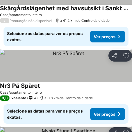
Skärgårdslägenhet med havsutsikt i Sankt Anna! NR1
Casa/apartamento inteiro
/
a 41.2 km de Centro da cidade
Pontuação não disponível
Selecione as datas para ver os preços
Ver preços
exatos.
Partilhar
Ad
Nr3 På Spåret
Casa/apartamento inteiro
9,0
Excelente
4
a 0.8 km de Centro da cidade
Selecione as datas para ver os preços
Ver preços
exatos.