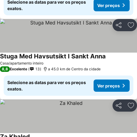
Selecione as datas para ver os preços
Ver preços
exatos.
Partilhar
Ad
Stuga Med Havsutsikt I Sankt Anna
Casa/apartamento inteiro
8,8
Excelente
13
a 45.0 km de Centro da cidade
Selecione as datas para ver os preços
Ver preços
exatos.
Partilhar
Ad
Za Khaled