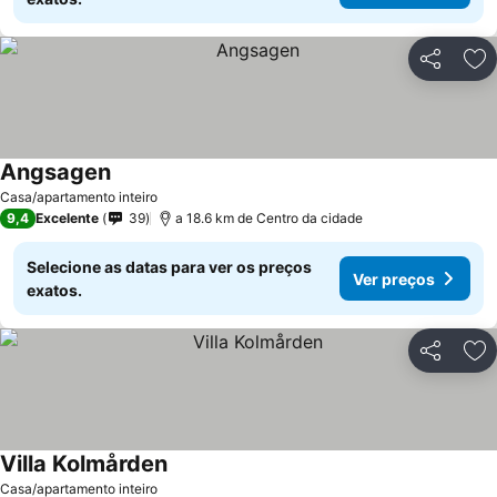
Partilhar
Ad
Angsagen
Casa/apartamento inteiro
9,4
Excelente
39
a 18.6 km de Centro da cidade
Selecione as datas para ver os preços
Ver preços
exatos.
Partilhar
Ad
Villa Kolmården
Casa/apartamento inteiro