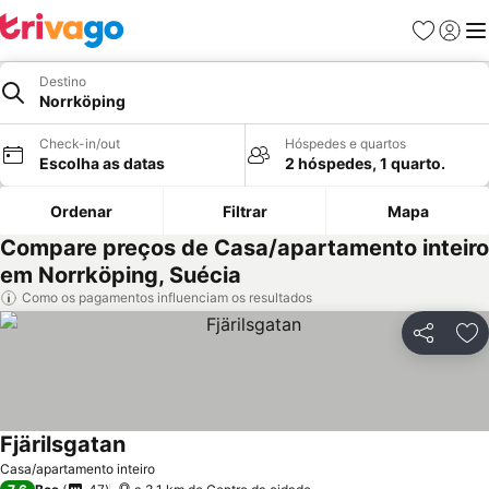
Favoritos
Iniciar
Me
Destino
Norrköping
Check-in/out
Hóspedes e quartos
Escolha as datas
2 hóspedes, 1 quarto.
Ordenar
Filtrar
Mapa
Compare preços de Casa/apartamento inteiro
em Norrköping, Suécia
Como os pagamentos influenciam os resultados
Partilhar
Ad
Fjärilsgatan
Casa/apartamento inteiro