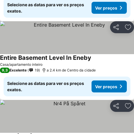
Selecione as datas para ver os preços
Ver preços
exatos.
Partilhar
Ad
Entire Basement Level In Eneby
Casa/apartamento inteiro
9,3
Excelente
19
a 2.4 km de Centro da cidade
Selecione as datas para ver os preços
Ver preços
exatos.
Partilhar
Ad