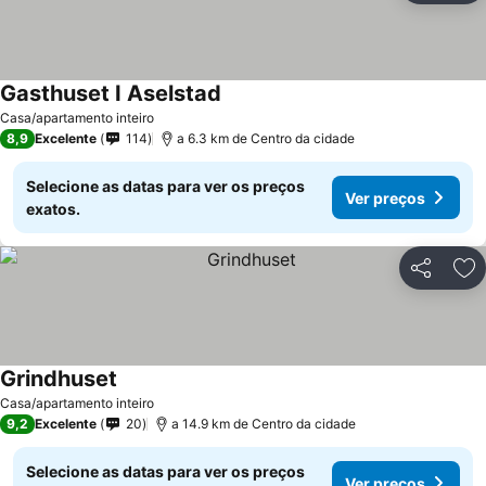
Gasthuset I Aselstad
Casa/apartamento inteiro
8,9
Excelente
114
a 6.3 km de Centro da cidade
Selecione as datas para ver os preços
Ver preços
exatos.
Partilhar
Ad
Grindhuset
Casa/apartamento inteiro
9,2
Excelente
20
a 14.9 km de Centro da cidade
Selecione as datas para ver os preços
Ver preços