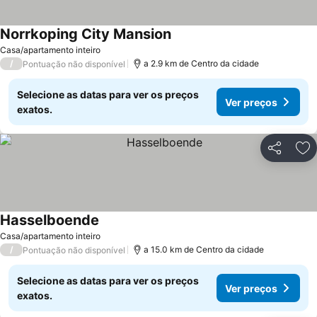
Norrkoping City Mansion
Casa/apartamento inteiro
/
a 2.9 km de Centro da cidade
Pontuação não disponível
Selecione as datas para ver os preços
Ver preços
exatos.
Partilhar
Ad
Hasselboende
Casa/apartamento inteiro
/
a 15.0 km de Centro da cidade
Pontuação não disponível
Selecione as datas para ver os preços
Ver preços
exatos.