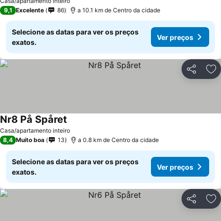
Casa/apartamento inteiro
9,1
Excelente
86
a 10.1 km de Centro da cidade
Selecione as datas para ver os preços
Ver preços
exatos.
Partilhar
Ad
Nr8 På Spåret
Casa/apartamento inteiro
8,4
Muito boa
13
a 0.8 km de Centro da cidade
Selecione as datas para ver os preços
Ver preços
exatos.
Partilhar
Ad