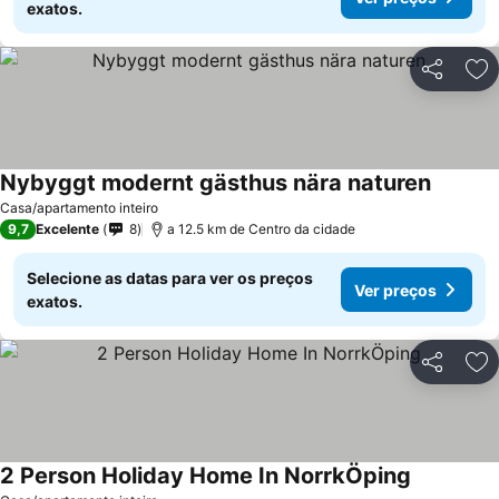
exatos.
Partilhar
Ad
Nybyggt modernt gästhus nära naturen
Casa/apartamento inteiro
9,7
Excelente
8
a 12.5 km de Centro da cidade
Selecione as datas para ver os preços
Ver preços
exatos.
Partilhar
Ad
2 Person Holiday Home In NorrkÖping