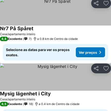
Partilhar
Ad
Nr7 På Spåret
Casa/apartamento inteiro
8,8
Excelente
7
a 0.8 km de Centro da cidade
Selecione as datas para ver os preços
Ver preços
exatos.
Partilhar
Ad
Mysig lägenhet i City
Casa/apartamento inteiro
8,5
Excelente
18
a 0.4 km de Centro da cidade