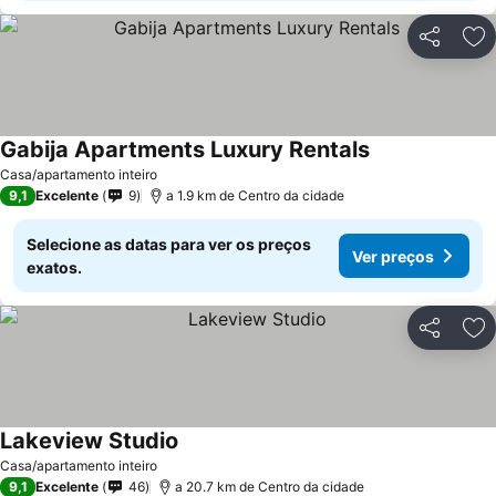
Partilhar
Ad
Gabija Apartments Luxury Rentals
Casa/apartamento inteiro
9,1
Excelente
9
a 1.9 km de Centro da cidade
Selecione as datas para ver os preços
Ver preços
exatos.
Partilhar
Ad
Lakeview Studio
Casa/apartamento inteiro
9,1
Excelente
46
a 20.7 km de Centro da cidade