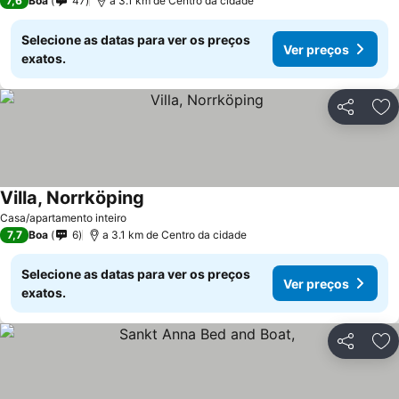
7,6
Boa
47
a 3.1 km de Centro da cidade
Selecione as datas para ver os preços
Ver preços
exatos.
Partilhar
Ad
Villa, Norrköping
Casa/apartamento inteiro
7,7
Boa
6
a 3.1 km de Centro da cidade
Selecione as datas para ver os preços
Ver preços
exatos.
Partilhar
Ad