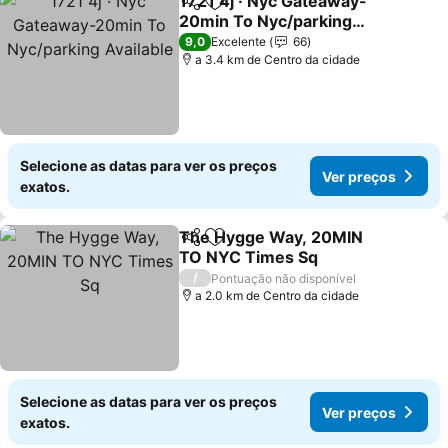
1721 4j · Nyc Gateaway-
Partilhar
Adicionar aos favoritos
20min To Nyc/parking
Available
Ver preços
9,0
Excelente
66
a 3.4 km de Centro da cidade
Selecione as datas para ver os preços
Ver preços
exatos.
The Hygge Way, 20MIN
Partilhar
Adicionar aos favoritos
TO NYC Times Sq
Ver preços
/
Pontuação não disponível
a 2.0 km de Centro da cidade
Selecione as datas para ver os preços
Ver preços
exatos.