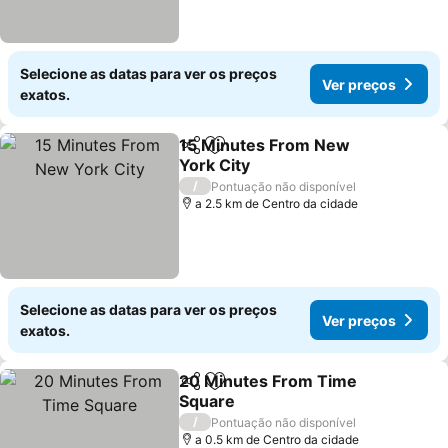
Selecione as datas para ver os preços
Ver preços
exatos.
15 Minutes From New
Partilhar
Adicionar aos favoritos
York City
Ver preços
/
Pontuação não disponível
a 2.5 km de Centro da cidade
Selecione as datas para ver os preços
Ver preços
exatos.
20 Minutes From Time
Partilhar
Adicionar aos favoritos
Square
Ver preços
/
Pontuação não disponível
a 0.5 km de Centro da cidade