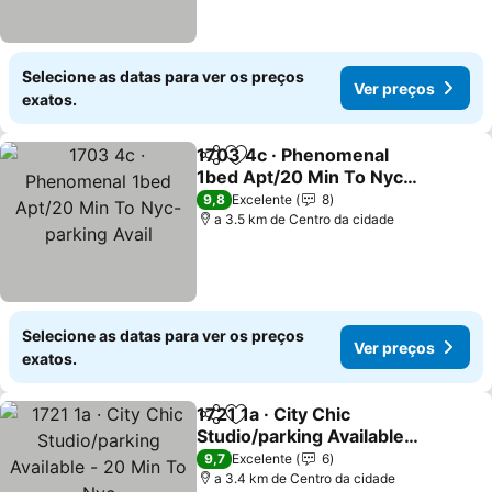
Selecione as datas para ver os preços
Ver preços
exatos.
1703 4c · Phenomenal
Partilhar
Adicionar aos favoritos
1bed Apt/20 Min To Nyc-
parking Avail
Ver preços
9,8
Excelente
8
a 3.5 km de Centro da cidade
Selecione as datas para ver os preços
Ver preços
exatos.
1721 1a · City Chic
Partilhar
Adicionar aos favoritos
Studio/parking Available -
20 Min To Nyc
Ver preços
9,7
Excelente
6
a 3.4 km de Centro da cidade