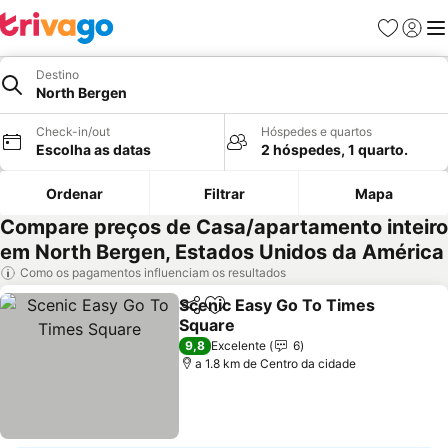
Favoritos
Iniciar
Me
Destino
North Bergen
Check-in/out
Hóspedes e quartos
Escolha as datas
2 hóspedes, 1 quarto.
Ordenar
Filtrar
Mapa
Compare preços de Casa/apartamento inteiro
em North Bergen, Estados Unidos da América
Como os pagamentos influenciam os resultados
Scenic Easy Go To Times
Partilhar
Adicionar aos favoritos
Square
Ver preços
9,8
Excelente
6
a 1.8 km de Centro da cidade