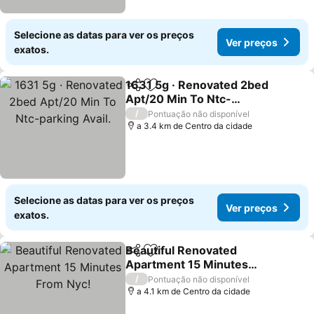
Selecione as datas para ver os preços
Ver preços
exatos.
1631 5g · Renovated 2bed
Partilhar
Adicionar aos favoritos
Apt/20 Min To Ntc-
parking Avail.
Ver preços
/
Pontuação não disponível
a 3.4 km de Centro da cidade
Selecione as datas para ver os preços
Ver preços
exatos.
Beautiful Renovated
Partilhar
Adicionar aos favoritos
Apartment 15 Minutes
From Nyc!
Ver preços
/
Pontuação não disponível
a 4.1 km de Centro da cidade