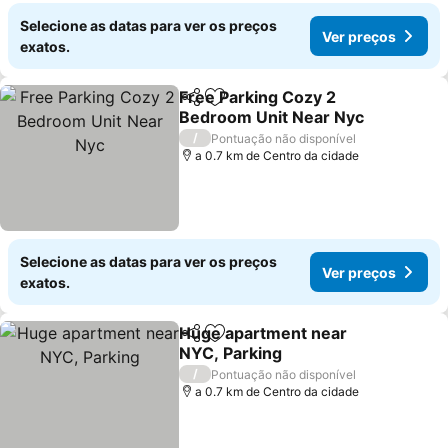
Selecione as datas para ver os preços
Ver preços
exatos.
Free Parking Cozy 2
Partilhar
Adicionar aos favoritos
Bedroom Unit Near Nyc
Ver preços
/
Pontuação não disponível
a 0.7 km de Centro da cidade
Selecione as datas para ver os preços
Ver preços
exatos.
Huge apartment near
Partilhar
Adicionar aos favoritos
NYC, Parking
Ver preços
/
Pontuação não disponível
a 0.7 km de Centro da cidade