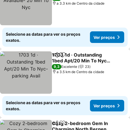
a 3.3 km de Centro da cidade
Selecione as datas para ver os preços
Ver preços
exatos.
1703 1d · Outstanding
Partilhar
Adicionar aos favoritos
1bed Apt/20 Min To Nyc-
parking Avail
Ver preços
9,3
Excelente
23
a 3.5 km de Centro da cidade
Selecione as datas para ver os preços
Ver preços
exatos.
Cozy 2-bedroom Gem In
Partilhar
Adicionar aos favoritos
Charming North Bergen