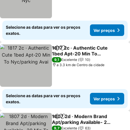
Selecione as datas para ver os preços
Ver preços
exatos.
1817 2c · Authentic Cute
Partilhar
Adicionar aos favoritos
1bed Apt-20 Min To
Nyc/parking Avai
Ver preços
9,1
Excelente
10
a 3.3 km de Centro da cidade
Selecione as datas para ver os preços
Ver preços
exatos.
1807 2d · Modern Brand
Partilhar
Adicionar aos favoritos
Apt/parking Available- 20
Min To Nyc
Ver preços
9,7
Excelente
63