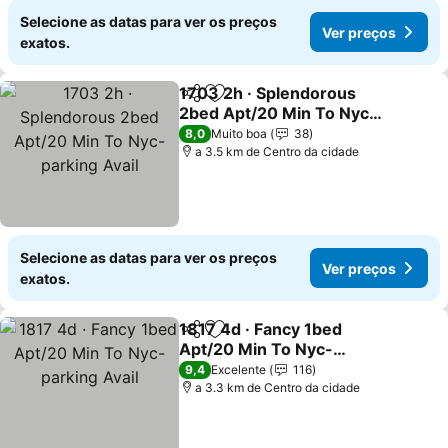
Selecione as datas para ver os preços
Ver preços
exatos.
1703 2h · Splendorous
Partilhar
Adicionar aos favoritos
2bed Apt/20 Min To Nyc-
parking Avail
Ver preços
8,0
Muito boa
38
a 3.5 km de Centro da cidade
Selecione as datas para ver os preços
Ver preços
exatos.
1817 4d · Fancy 1bed
Partilhar
Adicionar aos favoritos
Apt/20 Min To Nyc-
parking Avail
Ver preços
9,4
Excelente
116
a 3.3 km de Centro da cidade