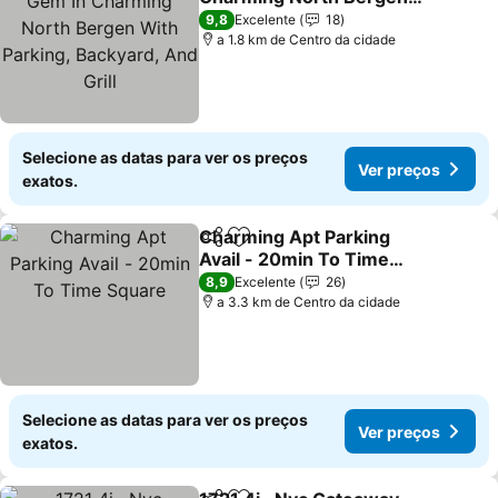
With Parking, Backyard,
Ver preços
9,8
Excelente
18
And Grill
a 1.8 km de Centro da cidade
Selecione as datas para ver os preços
Ver preços
exatos.
Charming Apt Parking
Partilhar
Adicionar aos favoritos
Avail - 20min To Time
Square
Ver preços
8,9
Excelente
26
a 3.3 km de Centro da cidade
Selecione as datas para ver os preços
Ver preços
exatos.