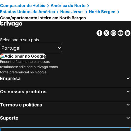
Comparador de Hotéis
América do Norte
Estados Unidos da América
Nova Jérsei
North Bergen
Casa/apartamento inteiro em North Bergen
Facebook
Twitter
Insta
Yo
Selecione o seu país
Adicionar no Google
Encontre facilmente os nossos
resultados: adicione o trivago como
fonte preferencial no Google.
Empresa
Os nossos produtos
Termos e políticas
Suporte