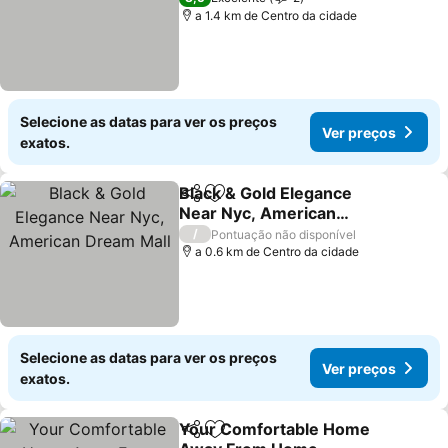
a 1.4 km de Centro da cidade
Selecione as datas para ver os preços
Ver preços
exatos.
Black & Gold Elegance
Partilhar
Adicionar aos favoritos
Near Nyc, American
Dream Mall
Ver preços
/
Pontuação não disponível
a 0.6 km de Centro da cidade
Selecione as datas para ver os preços
Ver preços
exatos.
Your Comfortable Home
Partilhar
Adicionar aos favoritos