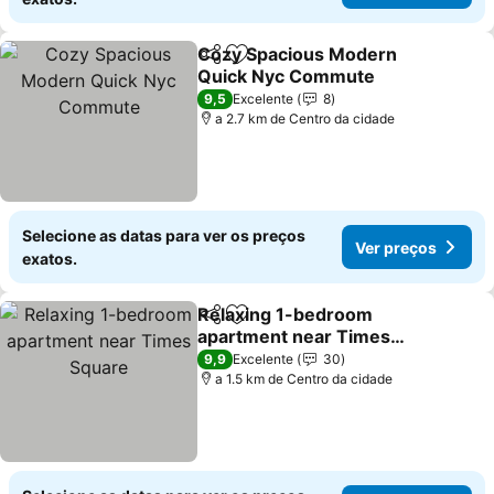
Cozy Spacious Modern
Partilhar
Adicionar aos favoritos
Quick Nyc Commute
Ver preços
9,5
Excelente
8
a 2.7 km de Centro da cidade
Selecione as datas para ver os preços
Ver preços
exatos.
Relaxing 1-bedroom
Partilhar
Adicionar aos favoritos
apartment near Times
Square
Ver preços
9,9
Excelente
30
a 1.5 km de Centro da cidade