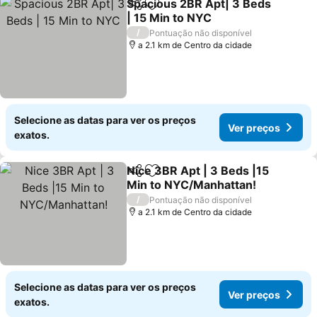
Spacious 2BR Apt| 3 Beds
Partilhar
Adicionar aos favoritos
| 15 Min to NYC
Ver preços
/
Pontuação não disponível
a 2.1 km de Centro da cidade
Selecione as datas para ver os preços
Ver preços
exatos.
Nice 3BR Apt | 3 Beds |15
Partilhar
Adicionar aos favoritos
Min to NYC/Manhattan!
Ver preços
/
Pontuação não disponível
a 2.1 km de Centro da cidade
Selecione as datas para ver os preços
Ver preços
exatos.