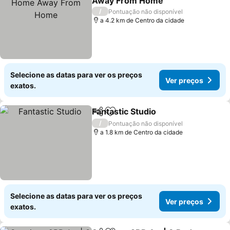
Away From Home
Ver preços
/
Pontuação não disponível
a 4.2 km de Centro da cidade
Selecione as datas para ver os preços
Ver preços
exatos.
Fantastic Studio
Partilhar
Adicionar aos favoritos
Ver preço
/
Pontuação não disponível
a 1.8 km de Centro da cidade
Selecione as datas para ver os preços
Ver preços
exatos.