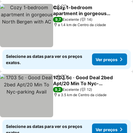
Cozy 1-bedroom
Partilhar
Adicionar aos favoritos
apartment in gorgeous
North Bergen with AC
Ver preços
9,7
Excelente
14
a 1.4 km de Centro da cidade
Selecione as datas para ver os preços
Ver preços
exatos.
1703 5c · Good Deal 2bed
Partilhar
Adicionar aos favoritos
Apt/20 Min To Nyc-
parking Avail
Ver preços
9,2
Excelente
12
a 3.5 km de Centro da cidade
Selecione as datas para ver os preços
Ver preços
exatos.