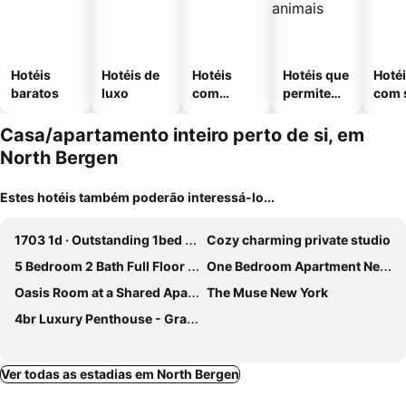
Hotéis
Hotéis de
Hotéis
Hotéis que
Hoté
baratos
luxo
com
permitem
com 
piscinas
animais
Casa/apartamento inteiro perto de si, em
North Bergen
Estes hotéis também poderão interessá-lo...
1703 1d · Outstanding 1bed Apt/20 Min To Nyc-parking Avail
Cozy charming private studio
5 Bedroom 2 Bath Full Floor Midtown
One Bedroom Apartment Near Nyc (union City, Nj)
Oasis Room at a Shared Apartment by Times Square
The Muse New York
4br Luxury Penthouse - Grand Opening Promotion
Ver todas as estadias em North Bergen