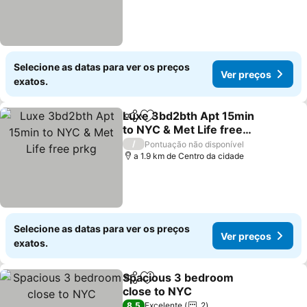
Selecione as datas para ver os preços
Ver preços
exatos.
Luxe 3bd2bth Apt 15min
Partilhar
Adicionar aos favoritos
to NYC & Met Life free
prkg
Ver preços
/
Pontuação não disponível
a 1.9 km de Centro da cidade
Selecione as datas para ver os preços
Ver preços
exatos.
Spacious 3 bedroom
Partilhar
Adicionar aos favoritos
close to NYC
Ver preços
8,5
Excelente
2