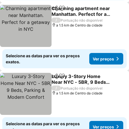
Charming apartment near
Partilhar
Adicionar aos favoritos
Manhattan. Perfect for a
getaway in NYC
Ver preços
/
Pontuação não disponível
a 1.5 km de Centro da cidade
Selecione as datas para ver os preços
Ver preços
exatos.
Luxury 3-Story Home
Partilhar
Adicionar aos favoritos
Near NYC - 5BR, 9 Beds,
Parking & Modern
Ver preços
/
Pontuação não disponível
Comfort
a 1.5 km de Centro da cidade
Selecione as datas para ver os preços
Ver preços