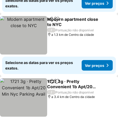
Selecione as datas para ver os preços
Ver preços
exatos.
Modern apartment close
Partilhar
Adicionar aos favoritos
to NYC
Ver preços
/
Pontuação não disponível
a 1.3 km de Centro da cidade
Selecione as datas para ver os preços
Ver preços
exatos.
1721 3g · Pretty
Partilhar
Adicionar aos favoritos
Convenient 1b Apt/20
Min Nyc Parking Avail
Ver preços
/
Pontuação não disponível
a 3.4 km de Centro da cidade