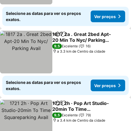
Selecione as datas para ver os preços
Ver preços
exatos.
1817 2a . Great 2bed Apt-
Partilhar
Adicionar aos favoritos
20 Min To Nyc/ Parking
Avail
Ver preços
9,5
Excelente
16
a 3.3 km de Centro da cidade
Selecione as datas para ver os preços
Ver preços
exatos.
1721 2h · Pop Art Studio-
Partilhar
Adicionar aos favoritos
20min To Time
Squareparking Avail
Ver preços
9,5
Excelente
79
a 3.4 km de Centro da cidade