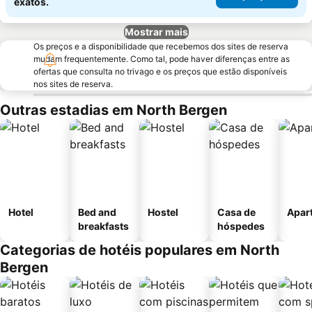
exatos.
Mostrar mais
Os preços e a disponibilidade que recebemos dos sites de reserva
mudam frequentemente. Como tal, pode haver diferenças entre as
ofertas que consulta no trivago e os preços que estão disponíveis
nos sites de reserva.
Outras estadias em North Bergen
Hotel
Bed and
Hostel
Casa de
Apar
breakfasts
hóspedes
Categorias de hotéis populares em North
Bergen