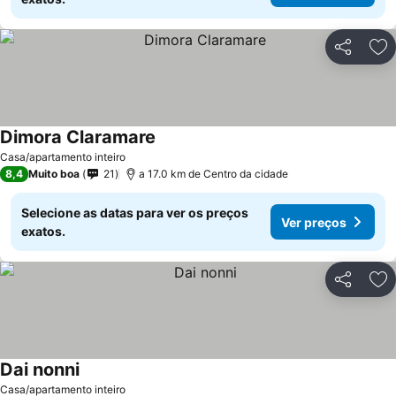
Partilhar
Ad
Dimora Claramare
Casa/apartamento inteiro
8,4
Muito boa
21
a 17.0 km de Centro da cidade
Selecione as datas para ver os preços
Ver preços
exatos.
Partilhar
Ad
Dai nonni
Casa/apartamento inteiro