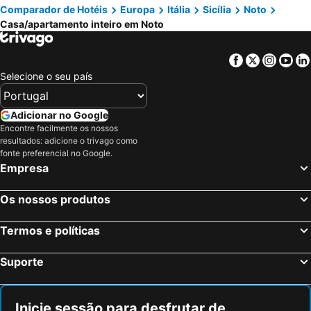
Comparador de Hotéis
Europa
Itália
Sicília
Noto
Casa/apartamento inteiro em Noto
Facebook
Twitter
Insta
Yo
Selecione o seu país
Adicionar no Google
Encontre facilmente os nossos
resultados: adicione o trivago como
fonte preferencial no Google.
Empresa
Os nossos produtos
Termos e políticas
Suporte
Inicie sessão para desfrutar de