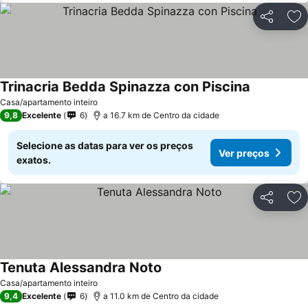
Partilhar
Ad
Trinacria Bedda Spinazza con Piscina
Casa/apartamento inteiro
9,8
Excelente
6
a 16.7 km de Centro da cidade
Selecione as datas para ver os preços
Ver preços
exatos.
Partilhar
Ad
Tenuta Alessandra Noto
Casa/apartamento inteiro
9,4
Excelente
6
a 11.0 km de Centro da cidade