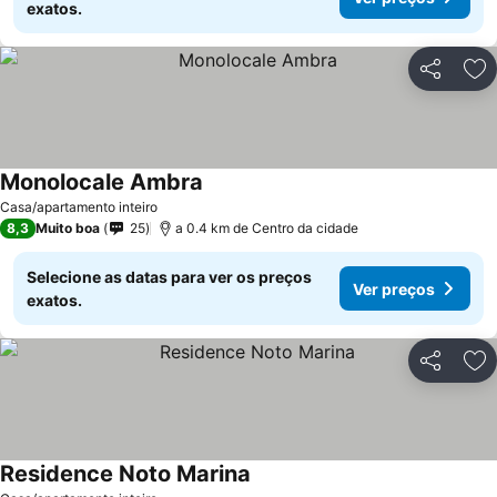
exatos.
Partilhar
Ad
Monolocale Ambra
Casa/apartamento inteiro
8,3
Muito boa
25
a 0.4 km de Centro da cidade
Selecione as datas para ver os preços
Ver preços
exatos.
Partilhar
Ad
Residence Noto Marina