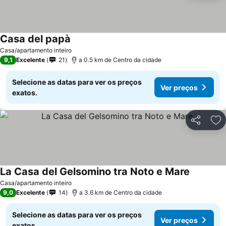
Casa del papà
Casa/apartamento inteiro
9,1
Excelente
21
a 0.5 km de Centro da cidade
Selecione as datas para ver os preços
Ver preços
exatos.
Partilhar
Ad
La Casa del Gelsomino tra Noto e Mare
Casa/apartamento inteiro
9,0
Excelente
14
a 3.6 km de Centro da cidade
Selecione as datas para ver os preços
Ver preços
exatos.