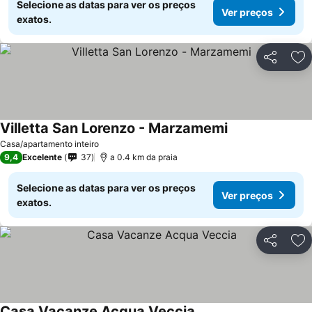
Selecione as datas para ver os preços
Ver preços
exatos.
Partilhar
Ad
Villetta San Lorenzo - Marzamemi
Casa/apartamento inteiro
9,4
Excelente
37
a 0.4 km da praia
Selecione as datas para ver os preços
Ver preços
exatos.
Partilhar
Ad
Casa Vacanze Acqua Veccia