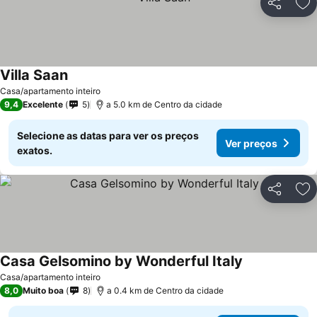
Partilhar
Ad
Villa Saan
Casa/apartamento inteiro
9,4
Excelente
5
a 5.0 km de Centro da cidade
Selecione as datas para ver os preços
Ver preços
exatos.
Partilhar
Ad
Casa Gelsomino by Wonderful Italy
Casa/apartamento inteiro
8,0
Muito boa
8
a 0.4 km de Centro da cidade