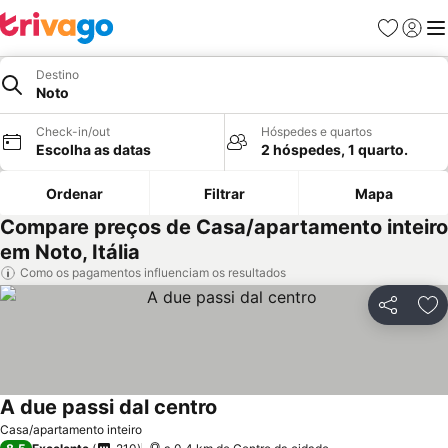
Favoritos
Iniciar
Me
Destino
Noto
Check-in/out
Hóspedes e quartos
Escolha as datas
2 hóspedes, 1 quarto.
Ordenar
Filtrar
Mapa
Compare preços de Casa/apartamento inteiro
em Noto, Itália
Como os pagamentos influenciam os resultados
Partilhar
Ad
A due passi dal centro
Casa/apartamento inteiro