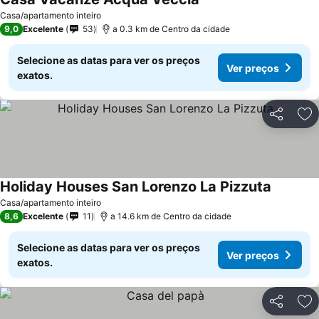
Casa/apartamento inteiro
9,0
Excelente
53
a 0.3 km de Centro da cidade
Selecione as datas para ver os preços
Ver preços
exatos.
Partilhar
Ad
Holiday Houses San Lorenzo La Pizzuta
Casa/apartamento inteiro
8,6
Excelente
11
a 14.6 km de Centro da cidade
Selecione as datas para ver os preços
Ver preços
exatos.
Partilhar
Ad