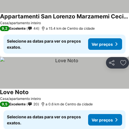
Appartamenti San Lorenzo Marzamemi Cecilia
Casa/apartamento inteiro
9,2
Excelente
44
a 15.4 km de Centro da cidade
Selecione as datas para ver os preços
Ver preços
exatos.
Partilhar
Ad
Love Noto
Casa/apartamento inteiro
9,5
Excelente
20
a 0.6 km de Centro da cidade
Selecione as datas para ver os preços
Ver preços
exatos.