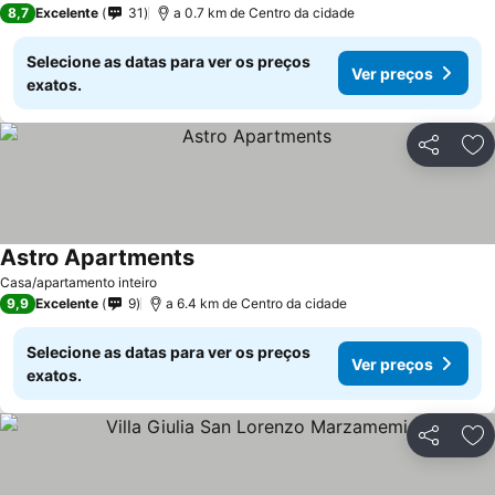
8,7
Excelente
31
a 0.7 km de Centro da cidade
Selecione as datas para ver os preços
Ver preços
exatos.
Partilhar
Ad
Astro Apartments
Casa/apartamento inteiro
9,9
Excelente
9
a 6.4 km de Centro da cidade
Selecione as datas para ver os preços
Ver preços
exatos.
Partilhar
Ad