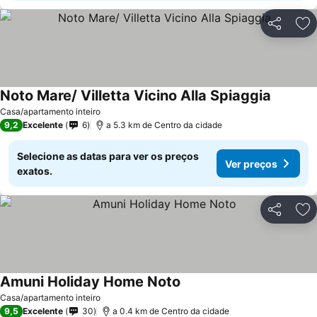
Partilhar
Ad
Noto Mare/ Villetta Vicino Alla Spiaggia
Casa/apartamento inteiro
9,2
Excelente
6
a 5.3 km de Centro da cidade
Selecione as datas para ver os preços
Ver preços
exatos.
Partilhar
Ad
Amuni Holiday Home Noto
Casa/apartamento inteiro
9,5
Excelente
30
a 0.4 km de Centro da cidade