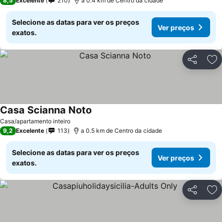
8,5
Excelente
210
a 0.4 km de Centro da cidade
Selecione as datas para ver os preços
Ver preços
exatos.
Partilhar
Ad
Casa Scianna Noto
Casa/apartamento inteiro
9,2
Excelente
113
a 0.5 km de Centro da cidade
Selecione as datas para ver os preços
Ver preços
exatos.
Partilhar
Ad