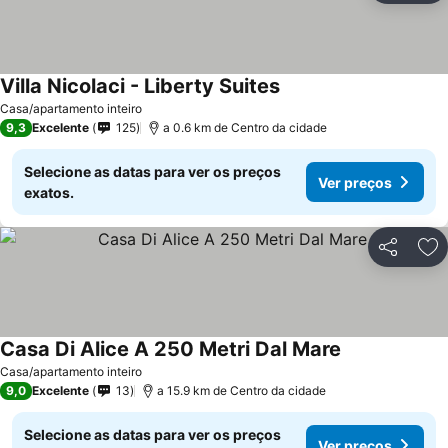
Villa Nicolaci - Liberty Suites
Casa/apartamento inteiro
9,3
Excelente
125
a 0.6 km de Centro da cidade
Selecione as datas para ver os preços
Ver preços
exatos.
Partilhar
Ad
Casa Di Alice A 250 Metri Dal Mare
Casa/apartamento inteiro
9,0
Excelente
13
a 15.9 km de Centro da cidade
Selecione as datas para ver os preços
Ver preços