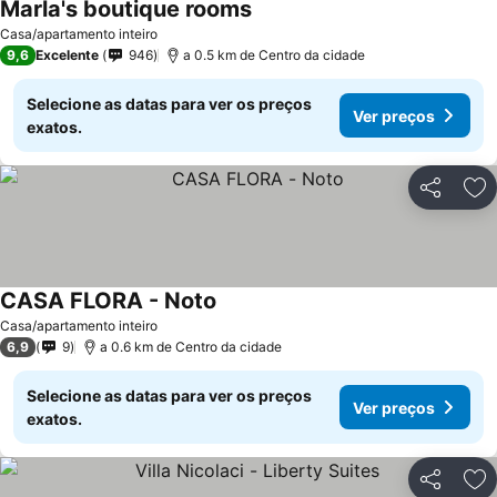
Marla's boutique rooms
Casa/apartamento inteiro
9,6
Excelente
946
a 0.5 km de Centro da cidade
Selecione as datas para ver os preços
Ver preços
exatos.
Partilhar
Ad
CASA FLORA - Noto
Casa/apartamento inteiro
6,9
9
a 0.6 km de Centro da cidade
Selecione as datas para ver os preços
Ver preços
exatos.
Partilhar
Ad