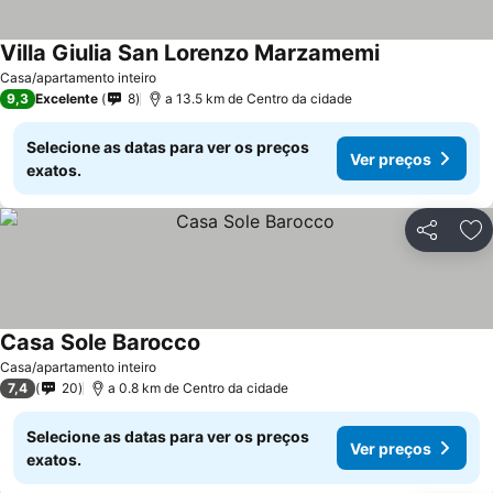
Villa Giulia San Lorenzo Marzamemi
Casa/apartamento inteiro
9,3
Excelente
8
a 13.5 km de Centro da cidade
Selecione as datas para ver os preços
Ver preços
exatos.
Partilhar
Ad
Casa Sole Barocco
Casa/apartamento inteiro
7,4
20
a 0.8 km de Centro da cidade
Selecione as datas para ver os preços
Ver preços
exatos.