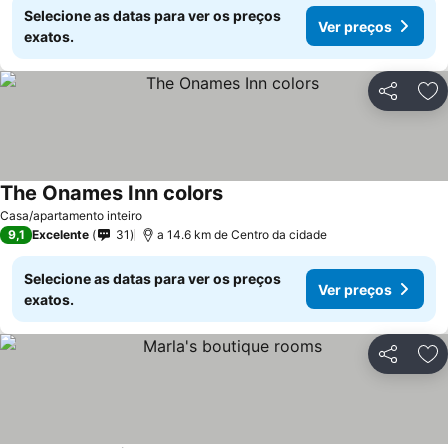
Selecione as datas para ver os preços
Ver preços
exatos.
Partilhar
Ad
The Onames Inn colors
Casa/apartamento inteiro
9,1
Excelente
31
a 14.6 km de Centro da cidade
Selecione as datas para ver os preços
Ver preços
exatos.
Partilhar
Ad