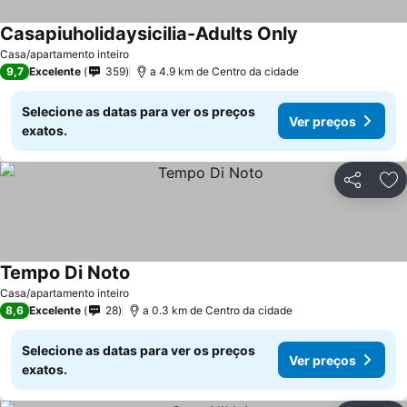
Casapiuholidaysicilia-Adults Only
Casa/apartamento inteiro
9,7
Excelente
359
a 4.9 km de Centro da cidade
Selecione as datas para ver os preços
Ver preços
exatos.
Partilhar
Ad
Tempo Di Noto
Casa/apartamento inteiro
8,6
Excelente
28
a 0.3 km de Centro da cidade
Selecione as datas para ver os preços
Ver preços
exatos.