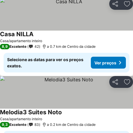
Partilhar
Ad
Casa NILLA
Casa/apartamento inteiro
8,9
Excelente
42
a 0.7 km de Centro da cidade
Selecione as datas para ver os preços
Ver preços
exatos.
Partilhar
Ad
Melodia3 Suites Noto
Casa/apartamento inteiro
9,3
Excelente
83
a 0.2 km de Centro da cidade