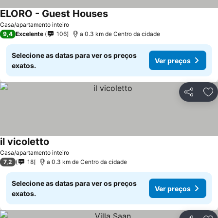
ELORO - Guest Houses
Casa/apartamento inteiro
9,4
Excelente
106
a 0.3 km de Centro da cidade
Selecione as datas para ver os preços
Ver preços
exatos.
Partilhar
Ad
il vicoletto
Casa/apartamento inteiro
7,2
18
a 0.3 km de Centro da cidade
Selecione as datas para ver os preços
Ver preços
exatos.