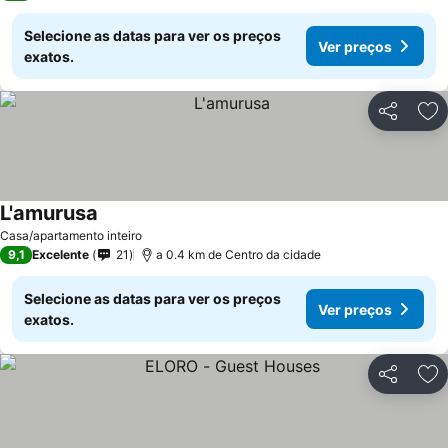
Selecione as datas para ver os preços
Ver preços
exatos.
Partilhar
Ad
L'amurusa
Casa/apartamento inteiro
9,1
Excelente
21
a 0.4 km de Centro da cidade
Selecione as datas para ver os preços
Ver preços
exatos.
Partilhar
Ad