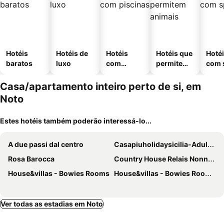
Hotéis
Hotéis de
Hotéis
Hotéis que
Hoté
baratos
luxo
com
permitem
com 
piscinas
animais
Casa/apartamento inteiro perto de si, em
Noto
Estes hotéis também poderão interessá-lo...
A due passi dal centro
Casapiuholidaysicilia-Adults Only
Rosa Barocca
Country House Relais Nonna Rosa Rosolini (sr)
House&villas - Bowies Rooms
House&villas - Bowies Rooms - Il Ficodindia
Ver todas as estadias em Noto