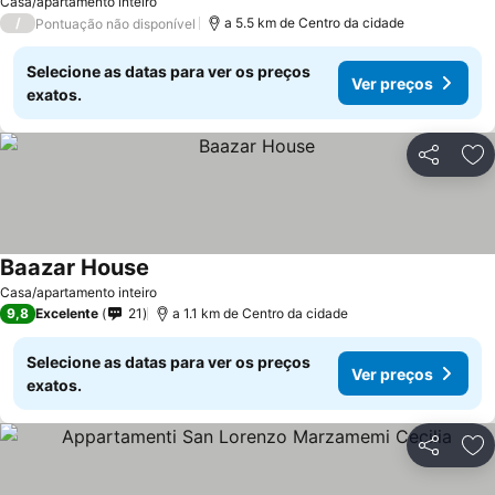
Casa/apartamento inteiro
/
a 5.5 km de Centro da cidade
Pontuação não disponível
Selecione as datas para ver os preços
Ver preços
exatos.
Partilhar
Ad
Baazar House
Casa/apartamento inteiro
9,8
Excelente
21
a 1.1 km de Centro da cidade
Selecione as datas para ver os preços
Ver preços
exatos.
Partilhar
Ad