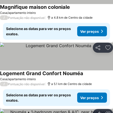
Magnifique maison coloniale
Ver preços
Casa/apartamento inteiro
/
a 4.8 km de Centro da cidade
Pontuação não disponível
Selecione as datas para ver os preços
Ver preços
exatos.
Partilhar
Ad
Logement Grand Confort Nouméa
Ver preços
Casa/apartamento inteiro
/
a 5.1 km de Centro da cidade
Pontuação não disponível
Selecione as datas para ver os preços
Ver preços
exatos.