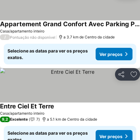
Appartement Grand Confort Avec Parking Proche Centre Ville
Ver preços
Casa/apartamento inteiro
/
a 3.7 km de Centro da cidade
Pontuação não disponível
Selecione as datas para ver os preços
Ver preços
exatos.
Partilhar
Ad
Entre Ciel Et Terre
Ver preços
Casa/apartamento inteiro
9,2
Excelente
7
a 5.1 km de Centro da cidade
Selecione as datas para ver os preços
Ver preços
exatos.