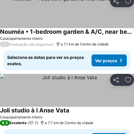
Partilhar
Ad
Nouméa • 1-bedroom garden & A/C, near beaches
Ver preços
Casa/apartamento inteiro
/
a 7.1 km de Centro da cidade
Pontuação não disponível
Selecione as datas para ver os preços
Ver preços
exatos.
Partilhar
Ad
Joli studio à l Anse Vata
Ver preços
Casa/apartamento inteiro
9,3
Excelente
7
a 7.7 km de Centro da cidade