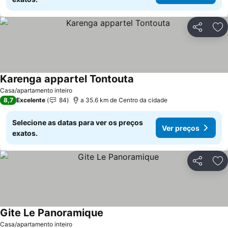
Partilhar
Ad
Karenga appartel Tontouta
Ver preços
Casa/apartamento inteiro
8,7
Excelente
84
a 35.6 km de Centro da cidade
Selecione as datas para ver os preços
Ver preços
exatos.
Partilhar
Ad
Gite Le Panoramique
Ver preços
Casa/apartamento inteiro