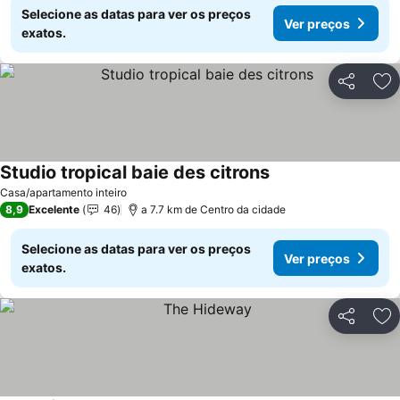
Selecione as datas para ver os preços
Ver preços
exatos.
Partilhar
Ad
Studio tropical baie des citrons
Ver preços
Casa/apartamento inteiro
8,9
Excelente
46
a 7.7 km de Centro da cidade
Selecione as datas para ver os preços
Ver preços
exatos.
Partilhar
Ad