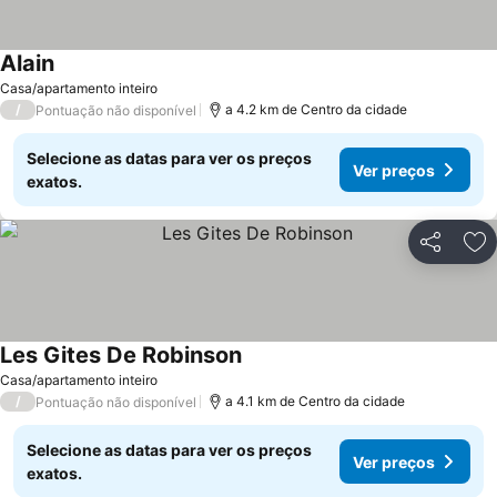
Alain
Ver preços
Casa/apartamento inteiro
/
a 4.2 km de Centro da cidade
Pontuação não disponível
Selecione as datas para ver os preços
Ver preços
exatos.
Partilhar
Ad
Les Gites De Robinson
Ver preços
Casa/apartamento inteiro
/
a 4.1 km de Centro da cidade
Pontuação não disponível
Selecione as datas para ver os preços
Ver preços
exatos.