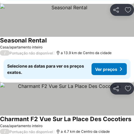
Partilhar
Ad
Seasonal Rental
Ver preços
Casa/apartamento inteiro
/
a 13.9 km de Centro da cidade
Pontuação não disponível
Selecione as datas para ver os preços
Ver preços
exatos.
Partilhar
Ad
Charmant F2 Vue Sur La Place Des Cocotiers
V
Casa/apartamento inteiro
/
a 4.7 km de Centro da cidade
Pontuação não disponível