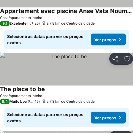
Appartement avec piscine Anse Vata Nouméa
Ver preços
Casa/apartamento inteiro
9,1
Excelente
25
a 7.8 km de Centro da cidade
Selecione as datas para ver os preços
Ver preços
exatos.
Partilhar
Ad
The place to be
Ver preços
Casa/apartamento inteiro
8,4
Muito boa
15
a 7.8 km de Centro da cidade
Selecione as datas para ver os preços
Ver preços
exatos.