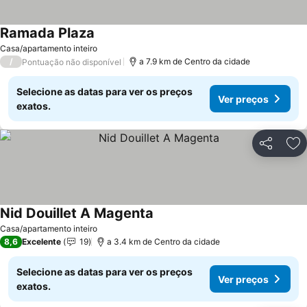
Ramada Plaza
Ver preços
Casa/apartamento inteiro
/
a 7.9 km de Centro da cidade
Pontuação não disponível
Selecione as datas para ver os preços
Ver preços
exatos.
Partilhar
Ad
Nid Douillet A Magenta
Ver preços
Casa/apartamento inteiro
8,6
Excelente
19
a 3.4 km de Centro da cidade
Selecione as datas para ver os preços
Ver preços
exatos.