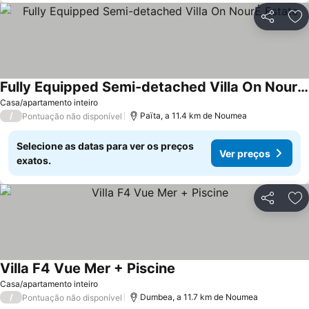
Partilhar
Ad
Fully Equipped Semi-detached Villa On NourÉ Estate
Ver preços
Casa/apartamento inteiro
/
Païta, a 11.4 km de Noumea
Pontuação não disponível
Selecione as datas para ver os preços
Ver preços
exatos.
Partilhar
Ad
Villa F4 Vue Mer + Piscine
Ver preços
Casa/apartamento inteiro
/
Dumbea, a 11.7 km de Noumea
Pontuação não disponível