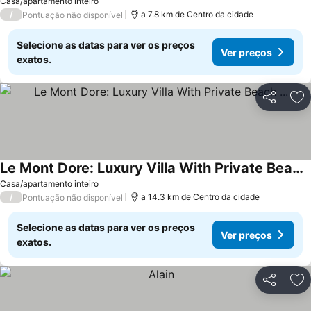
Casa/apartamento inteiro
/
a 7.8 km de Centro da cidade
Pontuação não disponível
Selecione as datas para ver os preços
Ver preços
exatos.
Partilhar
Ad
Le Mont Dore: Luxury Villa With Private Beach ...
Ver preços
Casa/apartamento inteiro
/
a 14.3 km de Centro da cidade
Pontuação não disponível
Selecione as datas para ver os preços
Ver preços
exatos.
Partilhar
Ad