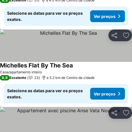
9,3
Excelente
51
a 4.0 km de Centro da cidade
Selecione as datas para ver os preços
Ver preços
exatos.
Partilhar
Ad
Michelles Flat By The Sea
Ver preços
Casa/apartamento inteiro
8,9
Excelente
23
a 5.2 km de Centro da cidade
Selecione as datas para ver os preços
Ver preços
exatos.
Partilhar
Ad