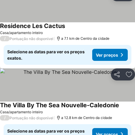
Residence Les Cactus
Ver preços
Casa/apartamento inteiro
/
a 7.1 km de Centro da cidade
Pontuação não disponível
Selecione as datas para ver os preços
Ver preços
exatos.
Partilhar
Ad
The Villa By The Sea Nouvelle-Caledonie
Ver pr
Casa/apartamento inteiro
/
a 12.8 km de Centro da cidade
Pontuação não disponível
Selecione as datas para ver os preços
Ver preços