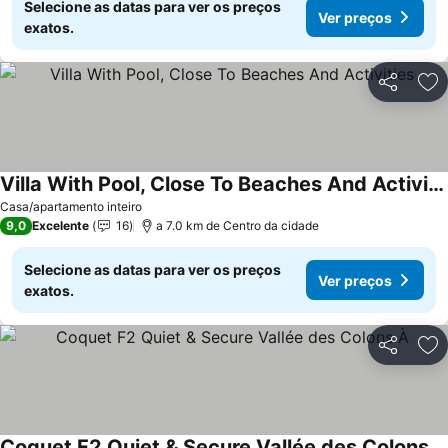
Selecione as datas para ver os preços
Ver preços
exatos.
Partilhar
Ad
Villa With Pool, Close To Beaches And Activities
Ver preços
Casa/apartamento inteiro
9,0
Excelente
16
a 7.0 km de Centro da cidade
Selecione as datas para ver os preços
Ver preços
exatos.
Partilhar
Ad
Coquet F2 Quiet & Secure Vallée des Colons À