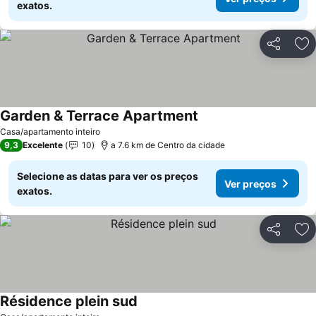
exatos.
Partilhar
Ad
Garden & Terrace Apartment
Ver preços
Casa/apartamento inteiro
9,3
Excelente
10
a 7.6 km de Centro da cidade
Selecione as datas para ver os preços
Ver preços
exatos.
Partilhar
Ad
Résidence plein sud
Ver preços