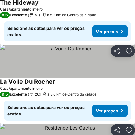
The Hideway
Ver preços
Casa/apartamento inteiro
8,6
Excelente
51
a 5.2 km de Centro da cidade
Selecione as datas para ver os preços
Ver preços
exatos.
Partilhar
Ad
La Voile Du Rocher
Ver preços
Casa/apartamento inteiro
9,5
Excelente
26
a 8.6 km de Centro da cidade
Selecione as datas para ver os preços
Ver preços
exatos.
Partilhar
Ad