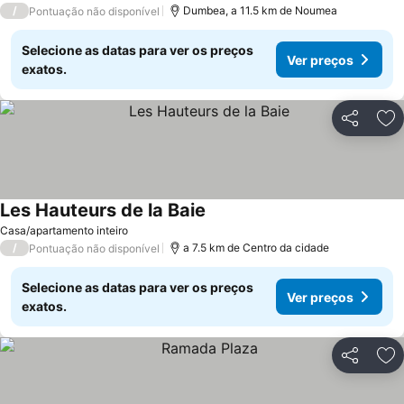
/
Dumbea, a 11.5 km de Noumea
Pontuação não disponível
Selecione as datas para ver os preços
Ver preços
exatos.
Partilhar
Ad
Les Hauteurs de la Baie
Ver preços
Casa/apartamento inteiro
/
a 7.5 km de Centro da cidade
Pontuação não disponível
Selecione as datas para ver os preços
Ver preços
exatos.
Partilhar
Ad