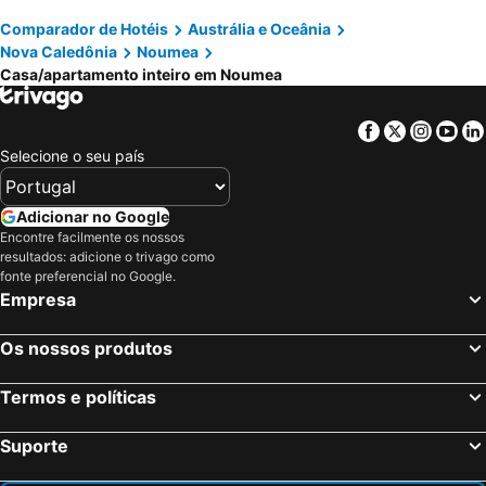
Comparador de Hotéis
Austrália e Oceânia
Nova Caledônia
Noumea
Casa/apartamento inteiro em Noumea
Facebook
Twitter
Insta
Yo
Selecione o seu país
Adicionar no Google
Encontre facilmente os nossos
resultados: adicione o trivago como
fonte preferencial no Google.
Empresa
Os nossos produtos
Termos e políticas
Suporte