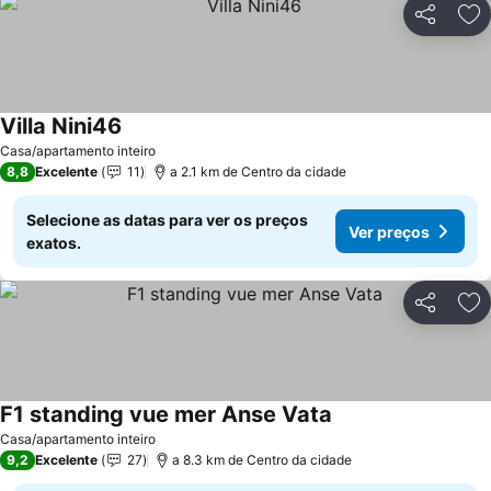
Partilhar
Ad
Villa Nini46
Ver preços
Casa/apartamento inteiro
8,8
Excelente
11
a 2.1 km de Centro da cidade
Selecione as datas para ver os preços
Ver preços
exatos.
Partilhar
Ad
F1 standing vue mer Anse Vata
Ver preços
Casa/apartamento inteiro
9,2
Excelente
27
a 8.3 km de Centro da cidade