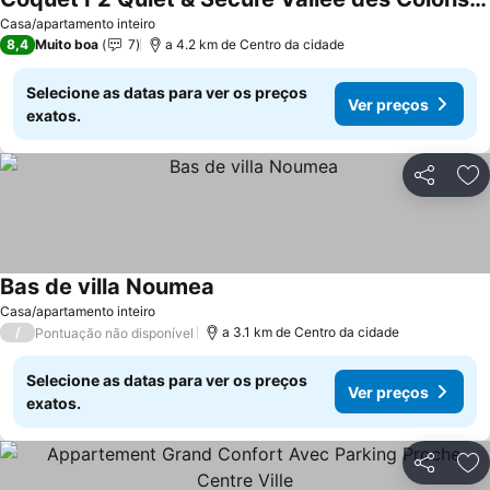
Ver preços
Casa/apartamento inteiro
8,4
Muito boa
7
a 4.2 km de Centro da cidade
Selecione as datas para ver os preços
Ver preços
exatos.
Partilhar
Ad
Bas de villa Noumea
Ver preços
Casa/apartamento inteiro
/
a 3.1 km de Centro da cidade
Pontuação não disponível
Selecione as datas para ver os preços
Ver preços
exatos.
Partilhar
Ad