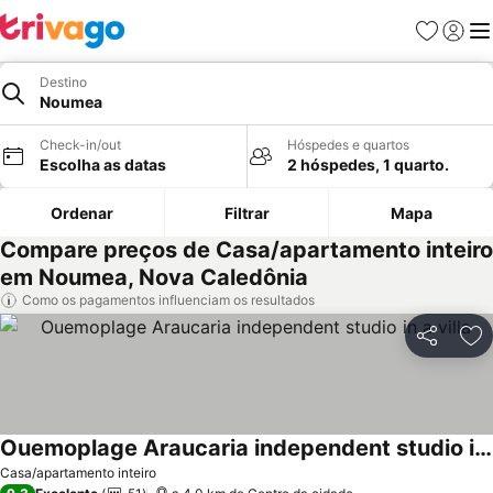
Favoritos
Iniciar
Me
Destino
Noumea
Check-in/out
Hóspedes e quartos
Escolha as datas
2 hóspedes, 1 quarto.
Ordenar
Filtrar
Mapa
Compare preços de Casa/apartamento inteiro
em Noumea, Nova Caledônia
Como os pagamentos influenciam os resultados
Partilhar
Ad
Ouemoplage Araucaria independent studio in a villa
Ver preços
Casa/apartamento inteiro